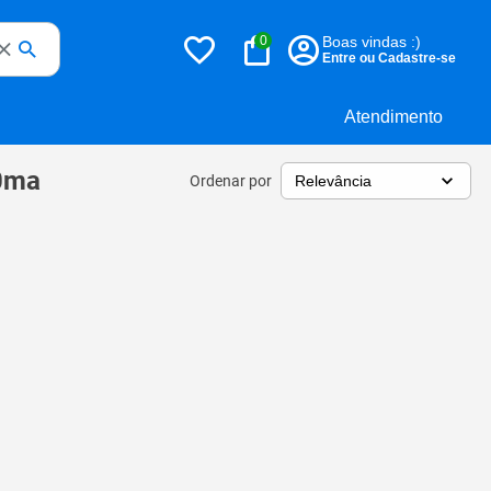
0
Boas vindas :)
Entre ou Cadastre-se
Atendimento
0ma
Ordenar por