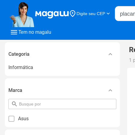
Buscar n
Digite seu CEP
Buscar
Tem no magalu
R
Categoria
1 
Informática
Marca
pesquisar
por
filtro
Asus