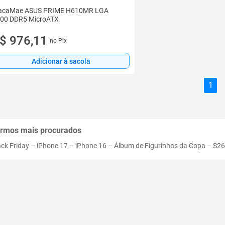
acaMae ASUS PRIME H610MR LGA
00 DDR5 MicroATX
$ 976,11
no Pix
Adicionar à sacola
1
rmos mais procurados
ack Friday
–
iPhone 17
–
iPhone 16
–
Álbum de Figurinhas da Copa
–
S26