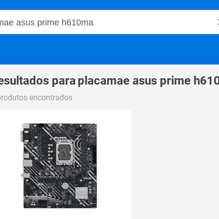
o Magalu
esultados para
placamae asus prime h61
produtos encontrados