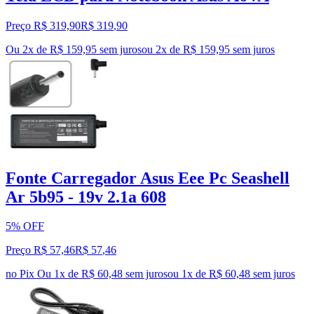
Preço R$ 319,90
R$
319
,
90
Ou 2x de R$ 159,95 sem juros
ou
2
x de
R$ 159,95
sem juros
Fonte Carregador Asus Eee Pc Seashell
Ar 5b95 - 19v 2.1a 608
5% OFF
Preço R$ 57,46
R$
57
,
46
no Pix
Ou 1x de R$ 60,48 sem juros
ou
1
x de
R$ 60,48
sem juros