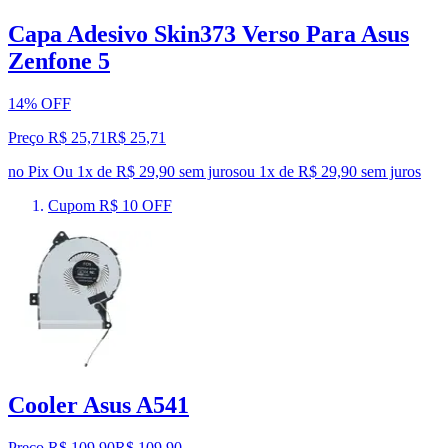
Capa Adesivo Skin373 Verso Para Asus
Zenfone 5
14% OFF
Preço R$ 25,71
R$
25
,
71
no Pix
Ou 1x de R$ 29,90 sem juros
ou
1
x de
R$ 29,90
sem juros
Cupom R$ 10 OFF
Cooler Asus A541
Preço R$ 109,90
R$
109
,
90