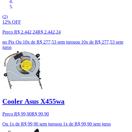
(2)
12% OFF
Preço R$ 2.442,24
R$
2.442
,
24
no Pix
Ou 10x de R$ 277,53 sem juros
ou
10
x de
R$ 277,53
sem
juros
Cooler Asus X455wa
Preço R$ 99,90
R$
99
,
90
Ou 1x de R$ 99,90 sem juros
ou
1
x de
R$ 99,90
sem juros