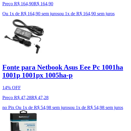
Preço R$ 164,90
R$
164
,
90
Ou 1x de R$ 164,90 sem juros
ou
1
x de
R$ 164,90
sem juros
Fonte para Netbook Asus Eee Pc 1001ha
1001p 1001px 1005ha-p
14% OFF
Preço R$ 47,28
R$
47
,
28
no Pix
Ou 1x de R$ 54,98 sem juros
ou
1
x de
R$ 54,98
sem juros