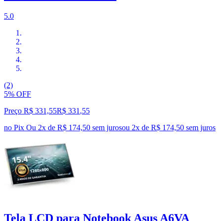
5.0
(2)
5% OFF
Preço R$ 331,55
R$
331
,
55
no Pix
Ou 2x de R$ 174,50 sem juros
ou
2
x de
R$ 174,50
sem juros
Tela LCD para Notebook Asus A6VA