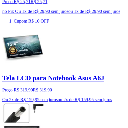
Preço R$ 25,71
R$
25
,
71
no Pix
Ou 1x de R$ 29,90 sem juros
ou
1
x de
R$ 29,90
sem juros
Cupom R$ 10 OFF
Tela LCD para Notebook Asus A6J
Preço R$ 319,90
R$
319
,
90
Ou 2x de R$ 159,95 sem juros
ou
2
x de
R$ 159,95
sem juros