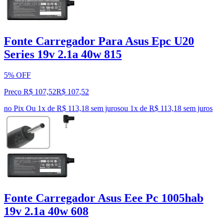
Fonte Carregador Para Asus Epc U20
Series 19v 2.1a 40w 815
5% OFF
Preço R$ 107,52
R$
107
,
52
no Pix
Ou 1x de R$ 113,18 sem juros
ou
1
x de
R$ 113,18
sem juros
Fonte Carregador Asus Eee Pc 1005hab
19v 2.1a 40w 608