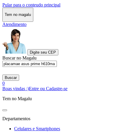
Pular para o conteudo principal
Tem no magalu
Atendimento
Digite seu CEP
Buscar no Magalu
Buscar
0
Boas vindas :)
Entre ou Cadastre-se
Tem no Magalu
Departamentos
Celulares e Smartphones