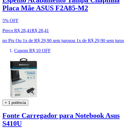
Placa Mãe ASUS F2A85-M2
5% OFF
Preço R$ 28,41
R$
28
,
41
no Pix
Ou 1x de R$ 29,90 sem juros
ou
1
x de
R$ 29,90
sem juros
Cupom R$ 10 OFF
+ 1 potência
Fonte Carregador para Notebook Asus
S410U