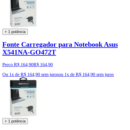
+ 1 potência
Fonte Carregador para Notebook Asus
X541NA-GO472T
Preço R$ 164,90
R$
164
,
90
Ou 1x de R$ 164,90 sem juros
ou
1
x de
R$ 164,90
sem juros
+ 1 potência