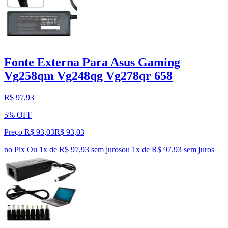
Fonte Externa Para Asus Gaming
Vg258qm Vg248qg Vg278qr 658
R$ 97,93
5% OFF
Preço R$ 93,03
R$
93
,
03
no Pix
Ou 1x de R$ 97,93 sem juros
ou
1
x de
R$ 97,93
sem juros