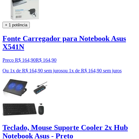
+ 1 potência
Fonte Carregador para Notebook Asus
X541N
Preço R$ 164,90
R$
164
,
90
Ou 1x de R$ 164,90 sem juros
ou
1
x de
R$ 164,90
sem juros
Teclado, Mouse Suporte Cooler 2x Hub
Notebook Asus - Preto