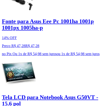
Fonte para Asus Eee Pc 1001ha 1001p
1001px 1005ha-p
14% OFF
Preço R$ 47,28
R$
47
,
28
no Pix
Ou 1x de R$ 54,98 sem juros
ou
1
x de
R$ 54,98
sem juros
Tela LCD para Notebook Asus G50VT -
15.6 pol