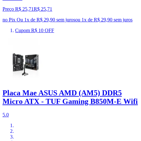
Preço R$ 25,71
R$
25
,
71
no Pix
Ou 1x de R$ 29,90 sem juros
ou
1
x de
R$ 29,90
sem juros
Cupom R$ 10 OFF
Placa Mae ASUS AMD (AM5) DDR5
Micro ATX - TUF Gaming B850M-E Wifi
5.0