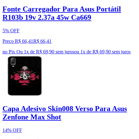
Fonte Carregador Para Asus Portátil
R103b 19v 2.37a 45w Ca669
5% OFF
Preço R$ 66,41
R$
66
,
41
no Pix
Ou 1x de R$ 69,90 sem juros
ou
1
x de
R$ 69,90
sem juros
Capa Adesivo Skin008 Verso Para Asus
Zenfone Max Shot
14% OFF