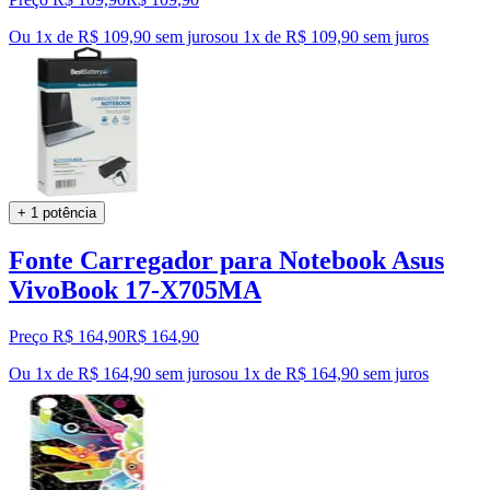
Ou 1x de R$ 109,90 sem juros
ou
1
x de
R$ 109,90
sem juros
+ 1 potência
Fonte Carregador para Notebook Asus
VivoBook 17-X705MA
Preço R$ 164,90
R$
164
,
90
Ou 1x de R$ 164,90 sem juros
ou
1
x de
R$ 164,90
sem juros