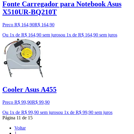
Fonte Carregador para Notebook Asus
X510UR-BQ210T
Preço R$ 164,90
R$
164
,
90
Ou 1x de R$ 164,90 sem juros
ou
1
x de
R$ 164,90
sem juros
Cooler Asus A455
Preço R$ 99,90
R$
99
,
90
Ou 1x de R$ 99,90 sem juros
ou
1
x de
R$ 99,90
sem juros
Página
11
de
15
Voltar
1