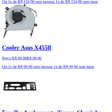
Ou 1x de R$ 154,90 sem juros
ou
1
x de
R$ 154,90
sem juros
Cooler Asus X455lf
Preço R$ 99,90
R$
99
,
90
Ou 1x de R$ 99,90 sem juros
ou
1
x de
R$ 99,90
sem juros