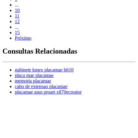
...
10
11
12
...
15
Próximo
Consultas Relacionadas
gabinete kmex placamae h610
placa mae placamae
memoria placamae
cabo de extensao placamae
placamae asus proart x870ecreator