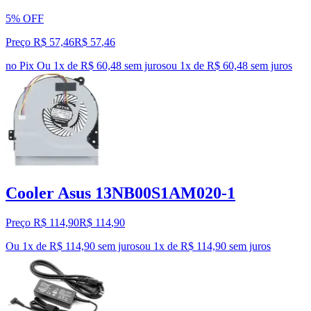
5% OFF
Preço R$ 57,46
R$
57
,
46
no Pix
Ou 1x de R$ 60,48 sem juros
ou
1
x de
R$ 60,48
sem juros
Cooler Asus 13NB00S1AM020-1
Preço R$ 114,90
R$
114
,
90
Ou 1x de R$ 114,90 sem juros
ou
1
x de
R$ 114,90
sem juros