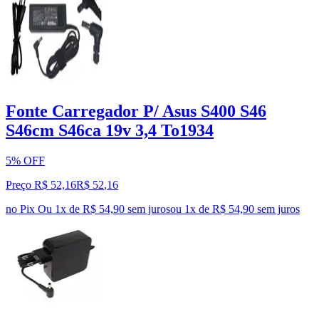
Fonte Carregador P/ Asus S400 S46
S46cm S46ca 19v 3,4 To1934
5% OFF
Preço R$ 52,16
R$
52
,
16
no Pix
Ou 1x de R$ 54,90 sem juros
ou
1
x de
R$ 54,90
sem juros