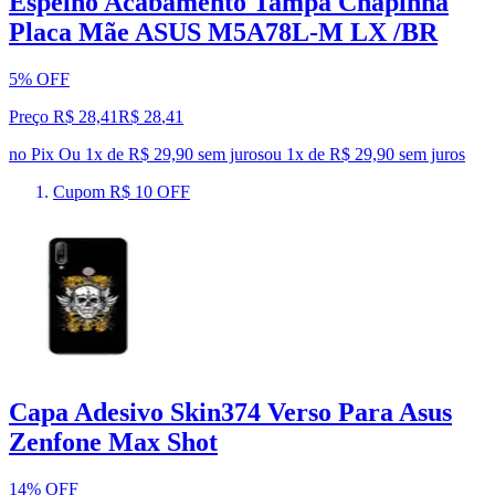
Espelho Acabamento Tampa Chapinha
Placa Mãe ASUS M5A78L-M LX /BR
5% OFF
Preço R$ 28,41
R$
28
,
41
no Pix
Ou 1x de R$ 29,90 sem juros
ou
1
x de
R$ 29,90
sem juros
Cupom R$ 10 OFF
Capa Adesivo Skin374 Verso Para Asus
Zenfone Max Shot
14% OFF