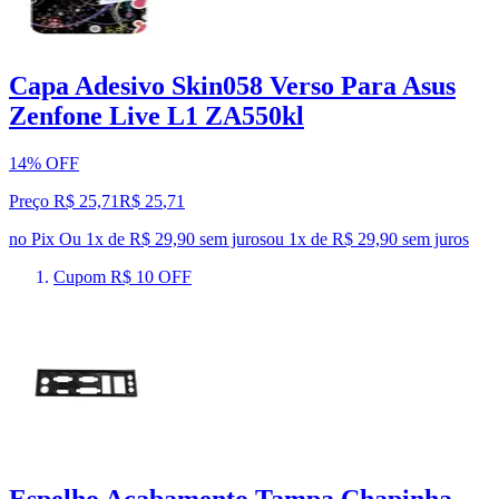
Capa Adesivo Skin058 Verso Para Asus
Zenfone Live L1 ZA550kl
14% OFF
Preço R$ 25,71
R$
25
,
71
no Pix
Ou 1x de R$ 29,90 sem juros
ou
1
x de
R$ 29,90
sem juros
Cupom R$ 10 OFF
Espelho Acabamento Tampa Chapinha