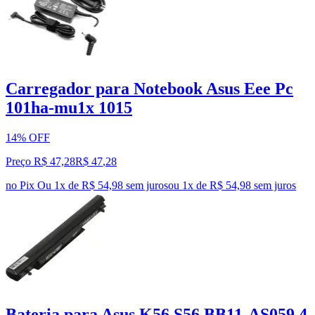
Carregador para Notebook Asus Eee Pc
101ha-mu1x 1015
14% OFF
Preço R$ 47,28
R$
47
,
28
no Pix
Ou 1x de R$ 54,98 sem juros
ou
1
x de
R$ 54,98
sem juros
Bateria para Asus K56 S56 BB11-AS059 4