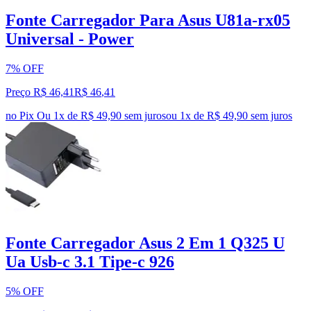
Fonte Carregador Para Asus U81a-rx05
Universal - Power
7% OFF
Preço R$ 46,41
R$
46
,
41
no Pix
Ou 1x de R$ 49,90 sem juros
ou
1
x de
R$ 49,90
sem juros
Fonte Carregador Asus 2 Em 1 Q325 U
Ua Usb-c 3.1 Tipe-c 926
5% OFF