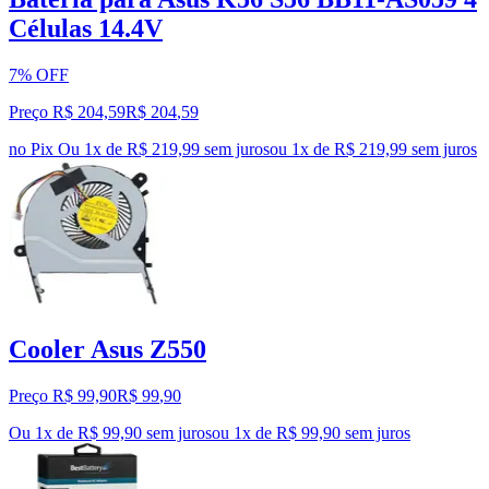
Células 14.4V
7% OFF
Preço R$ 204,59
R$
204
,
59
no Pix
Ou 1x de R$ 219,99 sem juros
ou
1
x de
R$ 219,99
sem juros
Cooler Asus Z550
Preço R$ 99,90
R$
99
,
90
Ou 1x de R$ 99,90 sem juros
ou
1
x de
R$ 99,90
sem juros