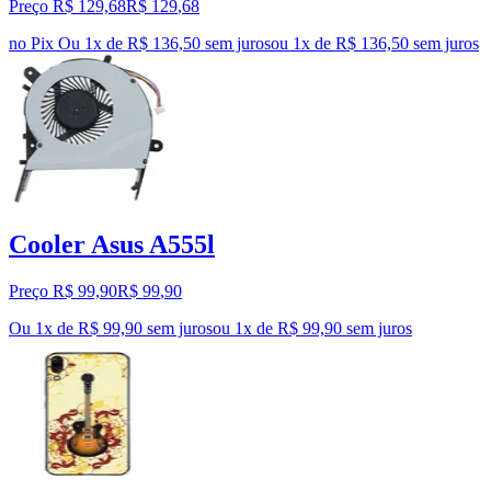
Preço R$ 129,68
R$
129
,
68
no Pix
Ou 1x de R$ 136,50 sem juros
ou
1
x de
R$ 136,50
sem juros
Cooler Asus A555l
Preço R$ 99,90
R$
99
,
90
Ou 1x de R$ 99,90 sem juros
ou
1
x de
R$ 99,90
sem juros