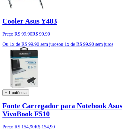
Cooler Asus Y483
Preço R$ 99,90
R$
99
,
90
Ou 1x de R$ 99,90 sem juros
ou
1
x de
R$ 99,90
sem juros
+ 1 potência
Fonte Carregador para Notebook Asus
VivoBook F510
Preço R$ 154,90
R$
154
,
90