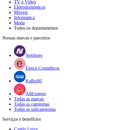
TV e Vídeo
Eletrodomésticos
Móveis
Informática
Moda
Todos os departamentos
Nossas marcas e parceiros
Netshoes
Epoca Cosméticos
KaBuM!
AliExpress
Todas as marcas
Todas as categorias
Todas as subcategorias
Serviços e benefícios
Cartão Luiza