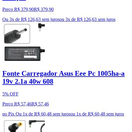
Preço R$ 379,90
R$
379
,
90
Ou 3x de R$ 126,63 sem juros
ou
3
x de
R$ 126,63
sem juros
Fonte Carregador Asus Eee Pc 1005ha-a
19v 2.1a 40w 608
5% OFF
Preço R$ 57,46
R$
57
,
46
no Pix
Ou 1x de R$ 60,48 sem juros
ou
1
x de
R$ 60,48
sem juros