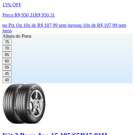
15% OFF
Preço R$ 950,31
R$
950
,
31
no Pix
Ou 10x de R$ 107,99 sem juros
ou
10
x de
R$ 107,99
sem
juros
Altura do Pneu
75
70
65
60
55
45
40