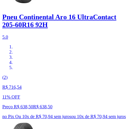
Pneu Continental Aro 16 UltraContact
205-60R16 92H
5.0
(2)
R$ 716,54
11% OFF
Preço R$ 638,50
R$
638
,
50
no Pix
Ou 10x de R$ 70,94 sem juros
ou
10
x de
R$ 70,94
sem juros