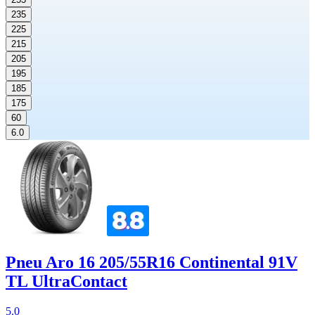
235
225
215
205
195
185
175
60
6.0
Pneu Aro 16 205/55R16 Continental 91V
TL UltraContact
5.0