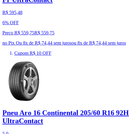
R$ 595,48
6% OFF
Preço R$ 559,75
R$
559
,
75
no Pix
Ou 8x de R$ 74,44 sem juros
ou
8
x de
R$ 74,44
sem juros
Cupom R$ 10 OFF
Pneu Aro 16 Continental 205/60 R16 92H
UltraContact
5.0