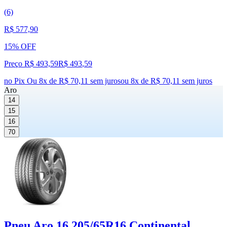
(6)
R$ 577,90
15% OFF
Preço R$ 493,59
R$
493
,
59
no Pix
Ou 8x de R$ 70,11 sem juros
ou
8
x de
R$ 70,11
sem juros
Aro
14
15
16
70
Pneu Aro 16 205/65R16 Continental