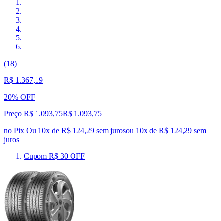
(18)
R$ 1.367,19
20% OFF
Preço R$ 1.093,75
R$
1.093
,
75
no Pix
Ou 10x de R$ 124,29 sem juros
ou
10
x de
R$ 124,29
sem
juros
Cupom R$ 30 OFF