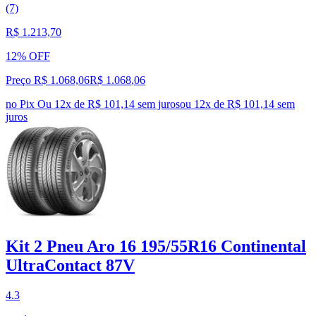
(7)
R$ 1.213,70
12% OFF
Preço R$ 1.068,06
R$
1.068
,
06
no Pix
Ou 12x de R$ 101,14 sem juros
ou
12
x de
R$ 101,14
sem
juros
Kit 2 Pneu Aro 16 195/55R16 Continental
UltraContact 87V
4.3