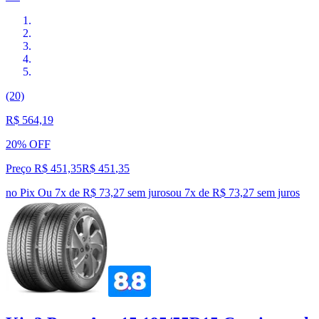
(20)
R$ 564,19
20% OFF
Preço R$ 451,35
R$
451
,
35
no Pix
Ou 7x de R$ 73,27 sem juros
ou
7
x de
R$ 73,27
sem juros