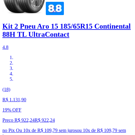
Kit 2 Pneu Aro 15 185/65R15 Continental
88H TL UltraContact
4.8
(18)
R$ 1.131,90
19% OFF
Preço R$ 922,24
R$
922
,
24
no Pix
Ou 10x de R$ 109,79 sem juros
ou
10
x de
R$ 109,79
sem