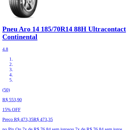
Pneu Aro 14 185/70R14 88H Ultracontact
Continental
4.8
(50)
R$ 553,90
15% OFF
Preço R$ 473,35
R$
473
,
35
no Pix
Ou 7x de R$ 76,84 sem juros
ou
7
x de
R$ 76,84
sem juros