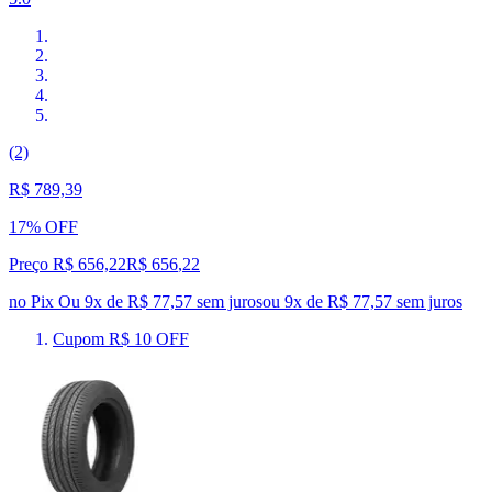
(2)
R$ 789,39
17% OFF
Preço R$ 656,22
R$
656
,
22
no Pix
Ou 9x de R$ 77,57 sem juros
ou
9
x de
R$ 77,57
sem juros
Cupom R$ 10 OFF