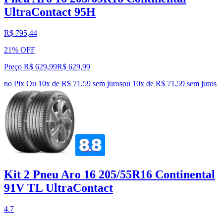
UltraContact 95H
R$ 795,44
21% OFF
Preço R$ 629,99
R$
629
,
99
no Pix
Ou 10x de R$ 71,59 sem juros
ou
10
x de
R$ 71,59
sem juros
Kit 2 Pneu Aro 16 205/55R16 Continental
91V TL UltraContact
4.7