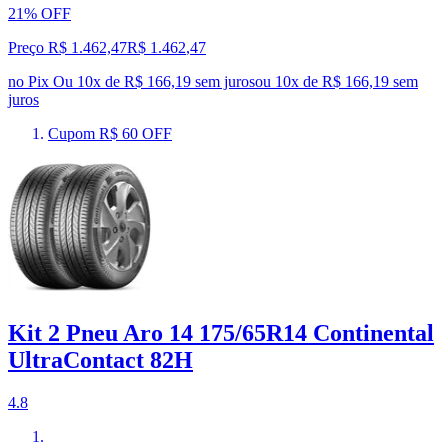
21% OFF
Preço R$ 1.462,47
R$
1.462
,
47
no Pix
Ou 10x de R$ 166,19 sem juros
ou
10
x de
R$ 166,19
sem
juros
Cupom R$ 60 OFF
Kit 2 Pneu Aro 14 175/65R14 Continental
UltraContact 82H
4.8