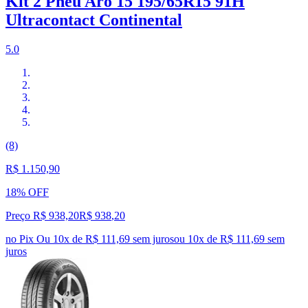
Kit 2 Pneu Aro 15 195/65R15 91H
Ultracontact Continental
5.0
(8)
R$ 1.150,90
18% OFF
Preço R$ 938,20
R$
938
,
20
no Pix
Ou 10x de R$ 111,69 sem juros
ou
10
x de
R$ 111,69
sem
juros