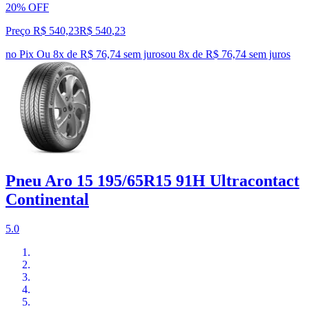
20% OFF
Preço R$ 540,23
R$
540
,
23
no Pix
Ou 8x de R$ 76,74 sem juros
ou
8
x de
R$ 76,74
sem juros
Pneu Aro 15 195/65R15 91H Ultracontact
Continental
5.0