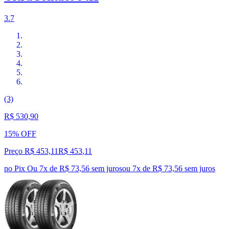
3.7
(3)
R$ 530,90
15% OFF
Preço R$ 453,11
R$
453
,
11
no Pix
Ou 7x de R$ 73,56 sem juros
ou
7
x de
R$ 73,56
sem juros