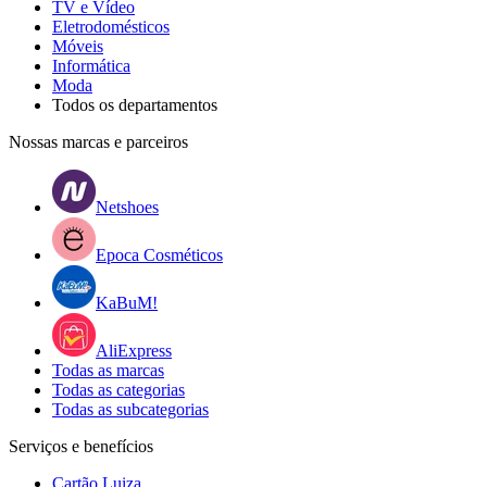
TV e Vídeo
Eletrodomésticos
Móveis
Informática
Moda
Todos os departamentos
Nossas marcas e parceiros
Netshoes
Epoca Cosméticos
KaBuM!
AliExpress
Todas as marcas
Todas as categorias
Todas as subcategorias
Serviços e benefícios
Cartão Luiza