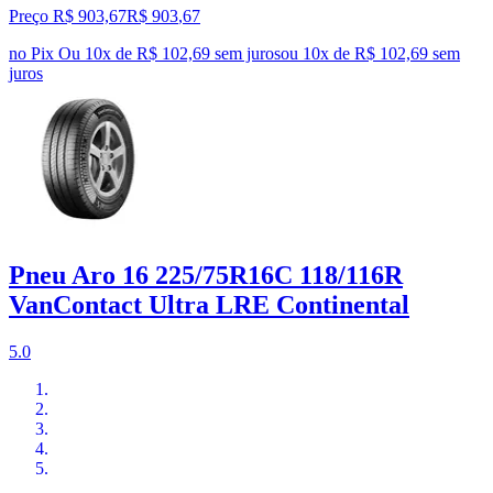
Preço R$ 903,67
R$
903
,
67
no Pix
Ou 10x de R$ 102,69 sem juros
ou
10
x de
R$ 102,69
sem
juros
Pneu Aro 16 225/75R16C 118/116R
VanContact Ultra LRE Continental
5.0