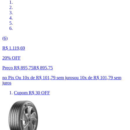
(6)
R$ 1.119,69
20% OFF
Preço R$ 895,75
R$
895
,
75
no Pix
Ou 10x de R$ 101,79 sem juros
ou
10
x de
R$ 101,79
sem
juros
Cupom R$ 30 OFF