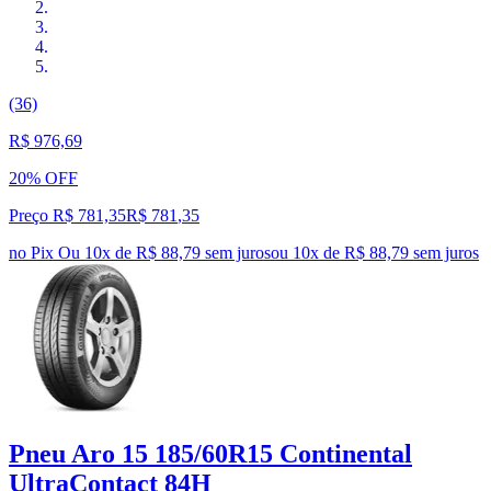
(36)
R$ 976,69
20% OFF
Preço R$ 781,35
R$
781
,
35
no Pix
Ou 10x de R$ 88,79 sem juros
ou
10
x de
R$ 88,79
sem juros
Pneu Aro 15 185/60R15 Continental
UltraContact 84H