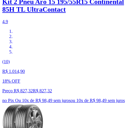
Kit 2 Pneu Aro 15 195/55R15 Continental
85H TL UltraContact
4.9
(10)
R$ 1.014,90
18% OFF
Preço R$ 827,32
R$
827
,
32
no Pix
Ou 10x de R$ 98,49 sem juros
ou
10
x de
R$ 98,49
sem juros