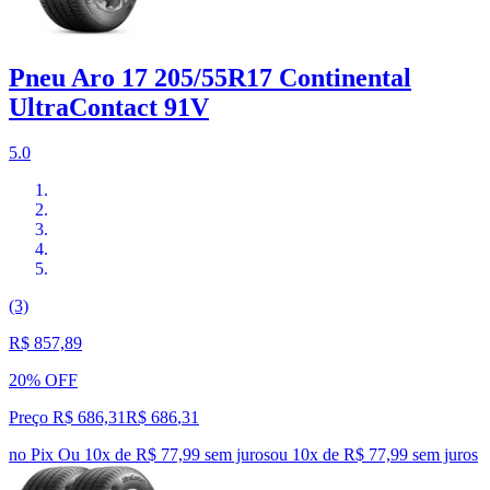
Pneu Aro 17 205/55R17 Continental
UltraContact 91V
5.0
(3)
R$ 857,89
20% OFF
Preço R$ 686,31
R$
686
,
31
no Pix
Ou 10x de R$ 77,99 sem juros
ou
10
x de
R$ 77,99
sem juros