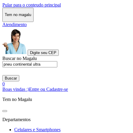
Pular para o conteudo principal
Tem no magalu
Atendimento
Digite seu CEP
Buscar no Magalu
Buscar
0
Boas vindas :)
Entre ou Cadastre-se
Tem no Magalu
Departamentos
Celulares e Smartphones