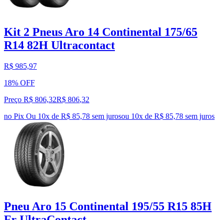
Kit 2 Pneus Aro 14 Continental 175/65
R14 82H Ultracontact
R$ 985,97
18% OFF
Preço R$ 806,32
R$
806
,
32
no Pix
Ou 10x de R$ 85,78 sem juros
ou
10
x de
R$ 85,78
sem juros
Pneu Aro 15 Continental 195/55 R15 85H
Fr UltraContact