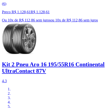
(6)
Preço R$ 1.128,61
R$
1.128
,
61
Ou 10x de R$ 112,86 sem juros
ou
10
x de
R$ 112,86
sem juros
Kit 2 Pneu Aro 16 195/55R16 Continental
UltraContact 87V
4.3