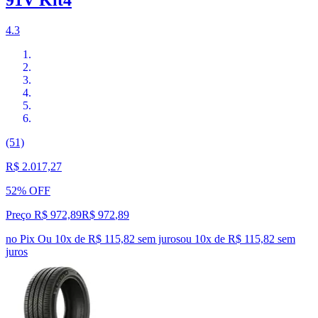
4.3
(51)
R$ 2.017,27
52% OFF
Preço R$ 972,89
R$
972
,
89
no Pix
Ou 10x de R$ 115,82 sem juros
ou
10
x de
R$ 115,82
sem
juros