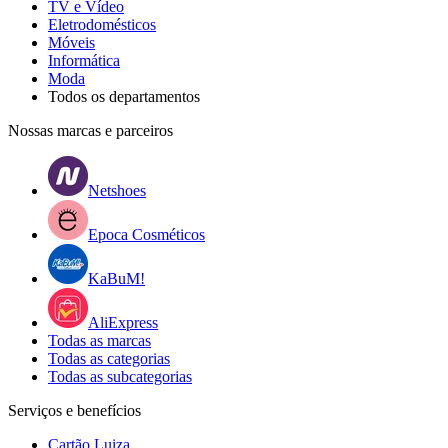
TV e Vídeo
Eletrodomésticos
Móveis
Informática
Moda
Todos os departamentos
Nossas marcas e parceiros
Netshoes
Epoca Cosméticos
KaBuM!
AliExpress
Todas as marcas
Todas as categorias
Todas as subcategorias
Serviços e benefícios
Cartão Luiza