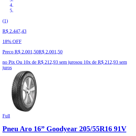
(1)
R$ 2.447,43
18% OFF
Preço R$ 2.001,50
R$
2.001
,
50
no Pix
Ou 10x de R$ 212,93 sem juros
ou
10
x de
R$ 212,93
sem
juros
Full
Pneu Aro 16” Goodyear 205/55R16 91V