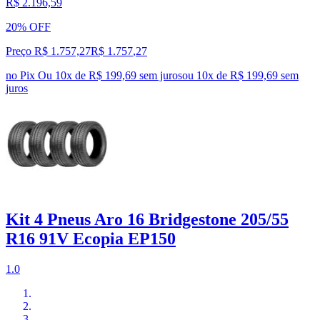
R$ 2.196,59
20% OFF
Preço R$ 1.757,27
R$
1.757
,
27
no Pix
Ou 10x de R$ 199,69 sem juros
ou
10
x de
R$ 199,69
sem
juros
Kit 4 Pneus Aro 16 Bridgestone 205/55
R16 91V Ecopia EP150
1.0