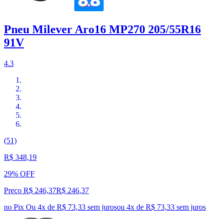
Pneu Milever Aro16 MP270 205/55R16
91V
4.3
(51)
R$ 348,19
29% OFF
Preço R$ 246,37
R$
246
,
37
no Pix
Ou 4x de R$ 73,33 sem juros
ou
4
x de
R$ 73,33
sem juros