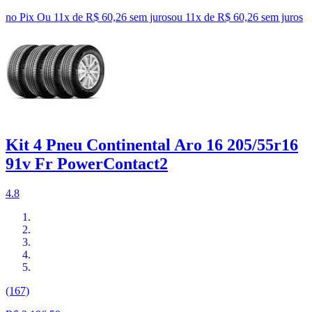
no Pix
Ou 11x de R$ 60,26 sem juros
ou
11
x de
R$ 60,26
sem juros
Kit 4 Pneu Continental Aro 16 205/55r16
91v Fr PowerContact2
4.8
(167)