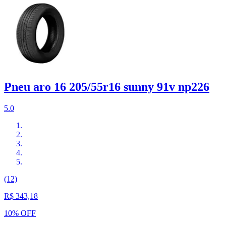
Pneu aro 16 205/55r16 sunny 91v np226
5.0
(12)
R$ 343,18
10% OFF