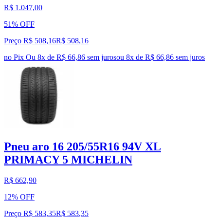
R$ 1.047,00
51% OFF
Preço R$ 508,16
R$
508
,
16
no Pix
Ou 8x de R$ 66,86 sem juros
ou
8
x de
R$ 66,86
sem juros
Pneu aro 16 205/55R16 94V XL
PRIMACY 5 MICHELIN
R$ 662,90
12% OFF
Preço R$ 583,35
R$
583
,
35