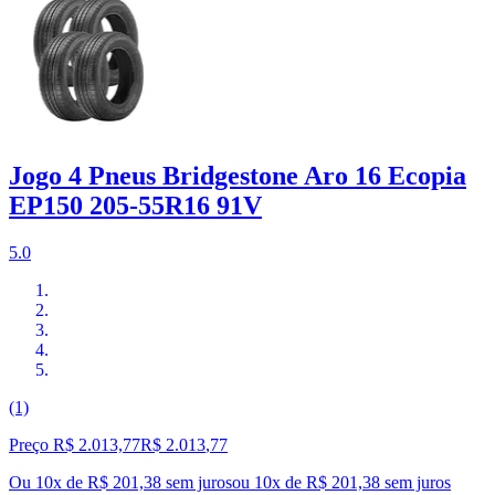
Jogo 4 Pneus Bridgestone Aro 16 Ecopia
EP150 205-55R16 91V
5.0
(1)
Preço R$ 2.013,77
R$
2.013
,
77
Ou 10x de R$ 201,38 sem juros
ou
10
x de
R$ 201,38
sem juros