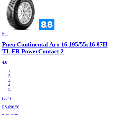
Full
Pneu Continental Aro 16 195/55r16 87H
TL FR PowerContact 2
4.8
(384)
R$ 696,56