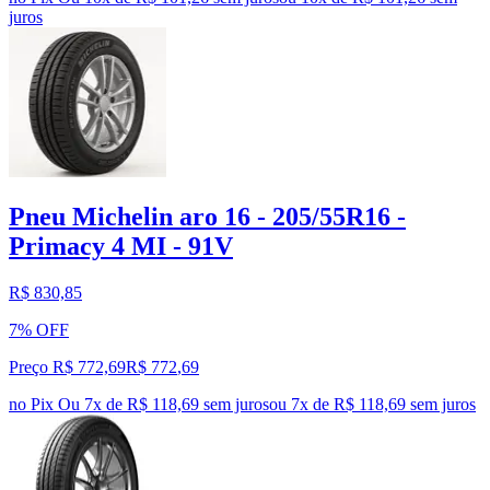
juros
Pneu Michelin aro 16 - 205/55R16 -
Primacy 4 MI - 91V
R$ 830,85
7% OFF
Preço R$ 772,69
R$
772
,
69
no Pix
Ou 7x de R$ 118,69 sem juros
ou
7
x de
R$ 118,69
sem juros