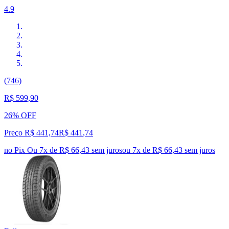
4.9
(746)
R$ 599,90
26% OFF
Preço R$ 441,74
R$
441
,
74
no Pix
Ou 7x de R$ 66,43 sem juros
ou
7
x de
R$ 66,43
sem juros