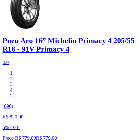
Pneu Aro 16” Michelin Primacy 4 205/55
R16 - 91V Primacy 4
4.9
(890)
R$ 820,00
5% OFF
Preço R$ 779,00
R$
779
,
00