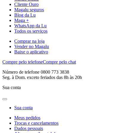
Cliente Ouro
Magalu seguros
Blog da Lu
Maga +
WhatsApp da Lu
Todos os serviços
Comprar na loja
Vender no Magalu
Baixe o aplicativo
Compre pelo telefone
Compre pelo chat
Número de telefone 0800 773 3838
Seg. à Dom. exceto feriados das 8h às 20h
Sua conta
Sua conta
Meus pedidos
Trocas e cancelamentos
Dados pessoais