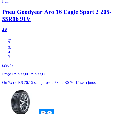
Full
Pneu Goodyear Aro 16 Eagle Sport 2 205-
55R16 91V
4.8
(2904)
Preço R$ 533,06
R$
533
,
06
Ou 7x de R$ 76,15 sem juros
ou
7
x de
R$ 76,15
sem juros