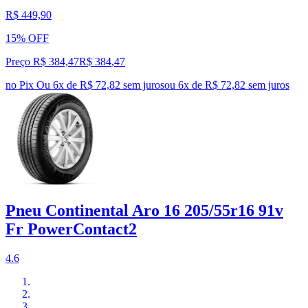
R$ 449,90
15% OFF
Preço R$ 384,47
R$
384
,
47
no Pix
Ou 6x de R$ 72,82 sem juros
ou
6
x de
R$ 72,82
sem juros
Pneu Continental Aro 16 205/55r16 91v
Fr PowerContact2
4.6