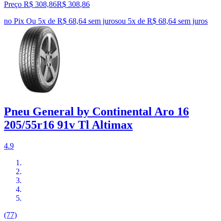
Preço R$ 308,86
R$
308
,
86
no Pix
Ou 5x de R$ 68,64 sem juros
ou
5
x de
R$ 68,64
sem juros
Pneu General by Continental Aro 16
205/55r16 91v Tl Altimax
4.9
(77)