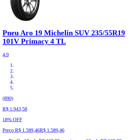
Pneu Aro 19 Michelin SUV 235/55R19
101V Primacy 4 TL
4.9
(890)
R$ 1.943,58
18% OFF
Preço R$ 1.589,46
R$
1.589
,
46