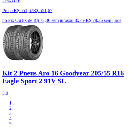
21% OFF
Preço R$ 551,67
R$
551
,
67
no Pix
Ou 8x de R$ 78,36 sem juros
ou
8
x de
R$ 78,36
sem juros
Kit 2 Pneus Aro 16 Goodyear 205/55 R16
Eagle Sport 2 91V SL
5.0