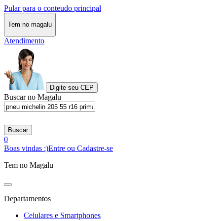
Pular para o conteudo principal
Tem no magalu
Atendimento
Digite seu CEP
Buscar no Magalu
Buscar
0
Boas vindas :)
Entre ou Cadastre-se
Tem no Magalu
Departamentos
Celulares e Smartphones