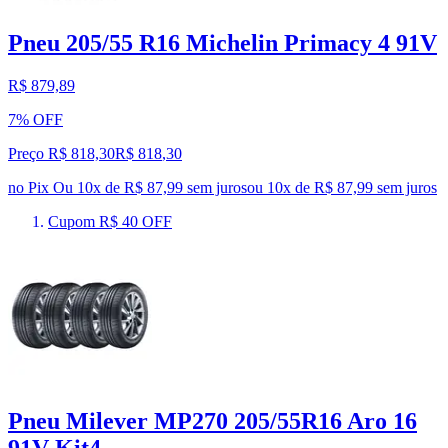
Pneu 205/55 R16 Michelin Primacy 4 91V
R$ 879,89
7% OFF
Preço R$ 818,30
R$
818
,
30
no Pix
Ou 10x de R$ 87,99 sem juros
ou
10
x de
R$ 87,99
sem juros
Cupom R$ 40 OFF
Pneu Milever MP270 205/55R16 Aro 16
91V Kit4