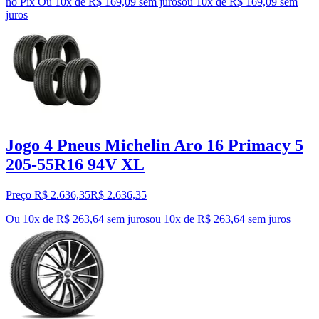
no Pix
Ou 10x de R$ 169,09 sem juros
ou
10
x de
R$ 169,09
sem
juros
Jogo 4 Pneus Michelin Aro 16 Primacy 5
205-55R16 94V XL
Preço R$ 2.636,35
R$
2.636
,
35
Ou 10x de R$ 263,64 sem juros
ou
10
x de
R$ 263,64
sem juros