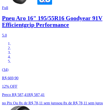
Full
Pneu Aro 16" 195/55R16 Goodyear 91V
Efficientgrip Performance
5.0
(34)
R$ 669,90
12% OFF
Preço R$ 587,41
R$
587
,
41
no Pix
Ou 8x de R$ 78,11 sem juros
ou
8
x de
R$ 78,11
sem juros