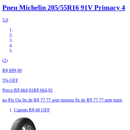
Pneu Michelin 205/55R16 91V Primacy 4
5.0
(2)
R$ 699,90
5% OFF
Preço R$ 664,91
R$
664
,
91
no Pix
Ou 9x de R$ 77,77 sem juros
ou
9
x de
R$ 77,77
sem juros
Cupom R$ 60 OFF