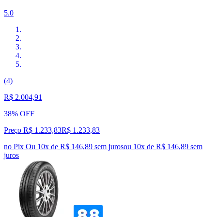
5.0
(4)
R$ 2.004,91
38% OFF
Preço R$ 1.233,83
R$
1.233
,
83
no Pix
Ou 10x de R$ 146,89 sem juros
ou
10
x de
R$ 146,89
sem
juros