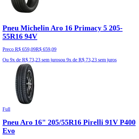
Pneu Michelin Aro 16 Primacy 5 205-
55R16 94V
Preço R$ 659,09
R$
659
,
09
Ou 9x de R$ 73,23 sem juros
ou
9
x de
R$ 73,23
sem juros
Full
Pneu Aro 16" 205/55R16 Pirelli 91V P400
Evo