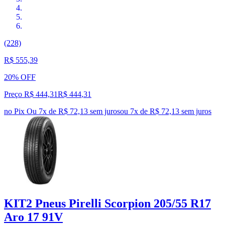
(228)
R$ 555,39
20% OFF
Preço R$ 444,31
R$
444
,
31
no Pix
Ou 7x de R$ 72,13 sem juros
ou
7
x de
R$ 72,13
sem juros
KIT2 Pneus Pirelli Scorpion 205/55 R17
Aro 17 91V