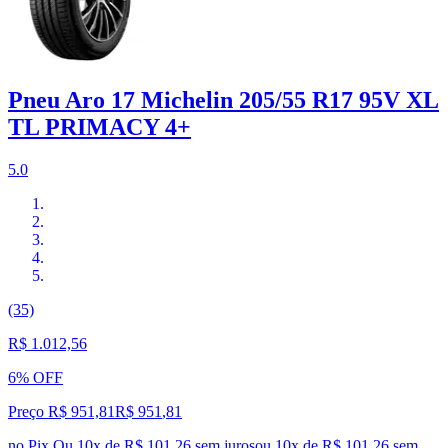
Pneu Aro 17 Michelin 205/55 R17 95V XL
TL PRIMACY 4+
5.0
(35)
R$ 1.012,56
6% OFF
Preço R$ 951,81
R$
951
,
81
no Pix
Ou 10x de R$ 101,26 sem juros
ou
10
x de
R$ 101,26
sem