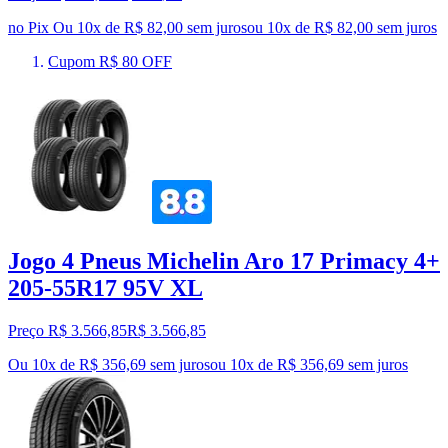
no Pix
Ou 10x de R$ 82,00 sem juros
ou
10
x de
R$ 82,00
sem juros
Cupom R$ 80 OFF
Jogo 4 Pneus Michelin Aro 17 Primacy 4+
205-55R17 95V XL
Preço R$ 3.566,85
R$
3.566
,
85
Ou 10x de R$ 356,69 sem juros
ou
10
x de
R$ 356,69
sem juros