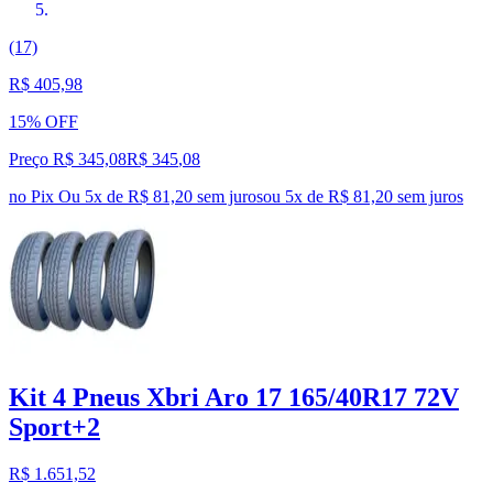
(17)
R$ 405,98
15% OFF
Preço R$ 345,08
R$
345
,
08
no Pix
Ou 5x de R$ 81,20 sem juros
ou
5
x de
R$ 81,20
sem juros
Kit 4 Pneus Xbri Aro 17 165/40R17 72V
Sport+2
R$ 1.651,52