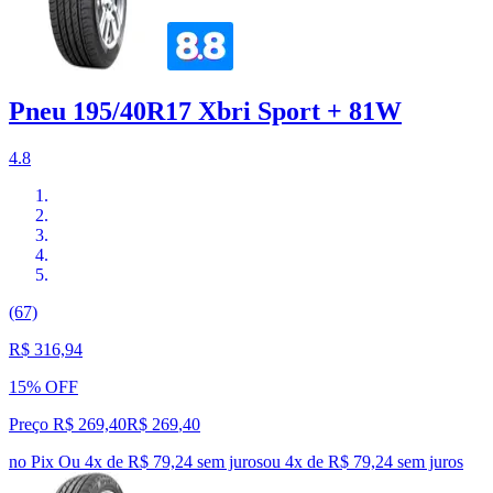
Pneu 195/40R17 Xbri Sport + 81W
4.8
(67)
R$ 316,94
15% OFF
Preço R$ 269,40
R$
269
,
40
no Pix
Ou 4x de R$ 79,24 sem juros
ou
4
x de
R$ 79,24
sem juros