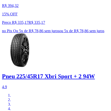
R$ 394,32
15% OFF
Preço R$ 335,17
R$
335
,
17
no Pix
Ou 5x de R$ 78,86 sem juros
ou
5
x de
R$ 78,86
sem juros
Pneu 225/45R17 Xbri Sport + 2 94W
4.9