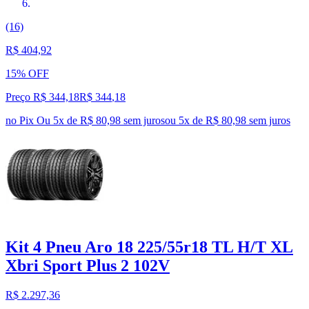
(16)
R$ 404,92
15% OFF
Preço R$ 344,18
R$
344
,
18
no Pix
Ou 5x de R$ 80,98 sem juros
ou
5
x de
R$ 80,98
sem juros
Kit 4 Pneu Aro 18 225/55r18 TL H/T XL
Xbri Sport Plus 2 102V
R$ 2.297,36