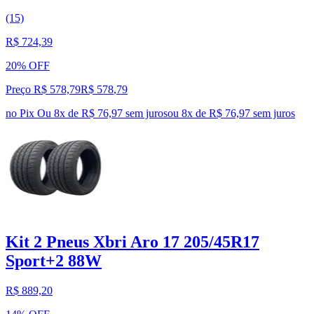
(15)
R$ 724,39
20% OFF
Preço R$ 578,79
R$
578
,
79
no Pix
Ou 8x de R$ 76,97 sem juros
ou
8
x de
R$ 76,97
sem juros
Kit 2 Pneus Xbri Aro 17 205/45R17
Sport+2 88W
R$ 889,20