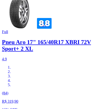
Full
Pneu Aro 17" 165/40R17 XBRI 72V
Sport+ 2 XL
4.9
(84)
R$ 319,90