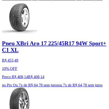
Pneu XBri Aro 17 225/45R17 94W Sport+
C1 XL
R$ 453,49
10% OFF
Preço R$ 408,14
R$
408
,
14
no Pix
Ou 7x de R$ 64,78 sem juros
ou
7
x de
R$ 64,78
sem juros