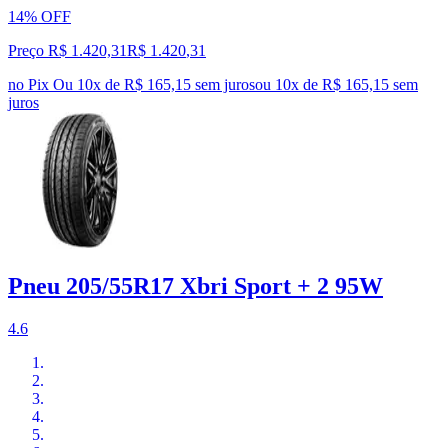
14% OFF
Preço R$ 1.420,31
R$
1.420
,
31
no Pix
Ou 10x de R$ 165,15 sem juros
ou
10
x de
R$ 165,15
sem
juros
Pneu 205/55R17 Xbri Sport + 2 95W
4.6