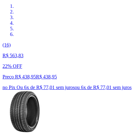
(16)
R$ 563,83
22% OFF
Preço R$ 438,95
R$
438
,
95
no Pix
Ou 6x de R$ 77,01 sem juros
ou
6
x de
R$ 77,01
sem juros