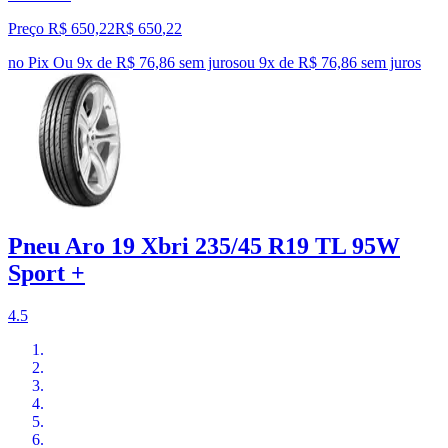
Preço R$ 650,22
R$
650
,
22
no Pix
Ou 9x de R$ 76,86 sem juros
ou
9
x de
R$ 76,86
sem juros
Pneu Aro 19 Xbri 235/45 R19 TL 95W
Sport +
4.5