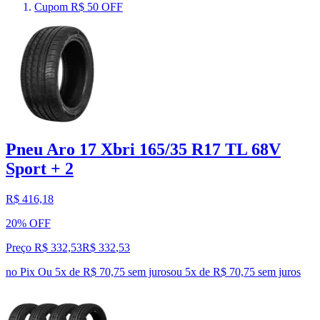
Cupom R$ 50 OFF
Pneu Aro 17 Xbri 165/35 R17 TL 68V
Sport + 2
R$ 416,18
20% OFF
Preço R$ 332,53
R$
332
,
53
no Pix
Ou 5x de R$ 70,75 sem juros
ou
5
x de
R$ 70,75
sem juros