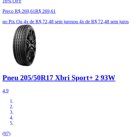
16% OFF
Preço R$ 269,61
R$
269
,
61
no Pix
Ou 4x de R$ 72,48 sem juros
ou
4
x de
R$ 72,48
sem juros
Pneu 205/50R17 Xbri Sport+ 2 93W
4.9
(97)