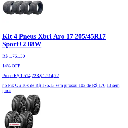
Kit 4 Pneus Xbri Aro 17 205/45R17
Sport+2 88W
R$ 1.761,30
14% OFF
Preço R$ 1.514,72
R$
1.514
,
72
no Pix
Ou 10x de R$ 176,13 sem juros
ou
10
x de
R$ 176,13
sem
juros