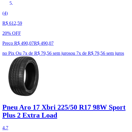
(4)
R$ 612,59
20% OFF
Preço R$ 490,07
R$
490
,
07
no Pix
Ou 7x de R$ 79,56 sem juros
ou
7
x de
R$ 79,56
sem juros
Pneu Aro 17 Xbri 225/50 R17 98W Sport
Plus 2 Extra Load
4.7