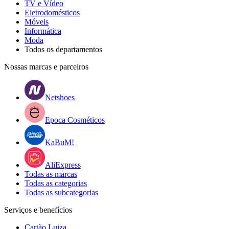
TV e Vídeo
Eletrodomésticos
Móveis
Informática
Moda
Todos os departamentos
Nossas marcas e parceiros
Netshoes
Epoca Cosméticos
KaBuM!
AliExpress
Todas as marcas
Todas as categorias
Todas as subcategorias
Serviços e benefícios
Cartão Luiza