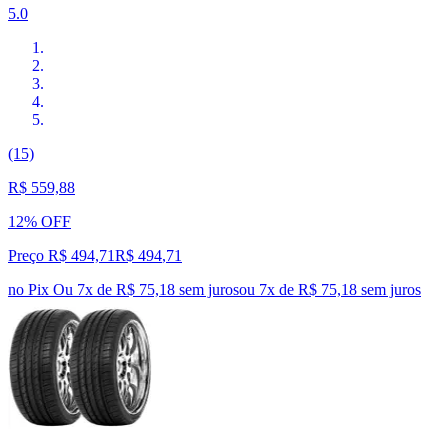
5.0
(15)
R$ 559,88
12% OFF
Preço R$ 494,71
R$
494
,
71
no Pix
Ou 7x de R$ 75,18 sem juros
ou
7
x de
R$ 75,18
sem juros