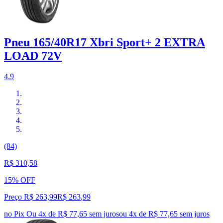
Pneu 165/40R17 Xbri Sport+ 2 EXTRA
LOAD 72V
4.9
(84)
R$ 310,58
15% OFF
Preço R$ 263,99
R$
263
,
99
no Pix
Ou 4x de R$ 77,65 sem juros
ou
4
x de
R$ 77,65
sem juros