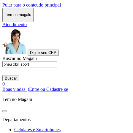
Pular para o conteudo principal
Tem no magalu
Atendimento
Digite seu CEP
Buscar no Magalu
Buscar
0
Boas vindas :)
Entre ou Cadastre-se
Tem no Magalu
Departamentos
Celulares e Smartphones