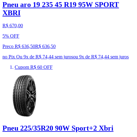
Pneu aro 19 235 45 R19 95W SPORT
XBRI
R$ 670,00
5% OFF
Preço R$ 636,50
R$
636
,
50
no Pix
Ou 9x de R$ 74,44 sem juros
ou
9
x de
R$ 74,44
sem juros
Cupom R$ 60 OFF
Pneu 225/35R20 90W Sport+2 Xbri