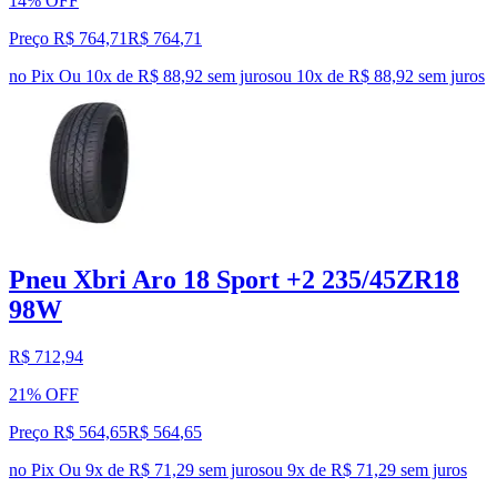
14% OFF
Preço R$ 764,71
R$
764
,
71
no Pix
Ou 10x de R$ 88,92 sem juros
ou
10
x de
R$ 88,92
sem juros
Pneu Xbri Aro 18 Sport +2 235/45ZR18
98W
R$ 712,94
21% OFF
Preço R$ 564,65
R$
564
,
65
no Pix
Ou 9x de R$ 71,29 sem juros
ou
9
x de
R$ 71,29
sem juros