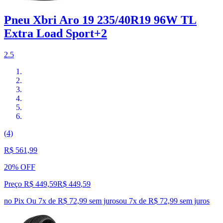
Pneu Xbri Aro 19 235/40R19 96W TL
Extra Load Sport+2
2.5
(4)
R$ 561,99
20% OFF
Preço R$ 449,59
R$
449
,
59
no Pix
Ou 7x de R$ 72,99 sem juros
ou
7
x de
R$ 72,99
sem juros