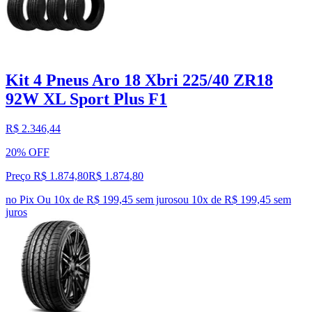
Kit 4 Pneus Aro 18 Xbri 225/40 ZR18
92W XL Sport Plus F1
R$ 2.346,44
20% OFF
Preço R$ 1.874,80
R$
1.874
,
80
no Pix
Ou 10x de R$ 199,45 sem juros
ou
10
x de
R$ 199,45
sem
juros