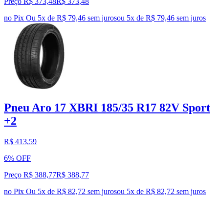
Preço R$ 373,48
R$
373
,
48
no Pix
Ou 5x de R$ 79,46 sem juros
ou
5
x de
R$ 79,46
sem juros
Pneu Aro 17 XBRI 185/35 R17 82V Sport
+2
R$ 413,59
6% OFF
Preço R$ 388,77
R$
388
,
77
no Pix
Ou 5x de R$ 82,72 sem juros
ou
5
x de
R$ 82,72
sem juros