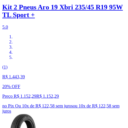
Kit 2 Pneus Aro 19 Xbri 235/45 R19 95W
TL Sport +
5.0
(1)
R$ 1.443,39
20% OFF
Preço R$ 1.152,29
R$
1.152
,
29
no Pix
Ou 10x de R$ 122,58 sem juros
ou
10
x de
R$ 122,58
sem
juros