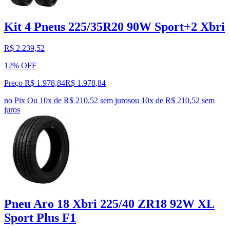
Kit 4 Pneus 225/35R20 90W Sport+2 Xbri
R$ 2.239,52
12% OFF
Preço R$ 1.978,84
R$
1.978
,
84
no Pix
Ou 10x de R$ 210,52 sem juros
ou
10
x de
R$ 210,52
sem
juros
Pneu Aro 18 Xbri 225/40 ZR18 92W XL
Sport Plus F1