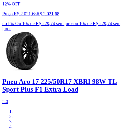
12% OFF
Preço R$ 2.021,68
R$
2.021
,
68
no Pix
Ou 10x de R$ 229,74 sem juros
ou
10
x de
R$ 229,74
sem
juros
Pneu Aro 17 225/50R17 XBRI 98W TL
Sport Plus F1 Extra Load
5.0