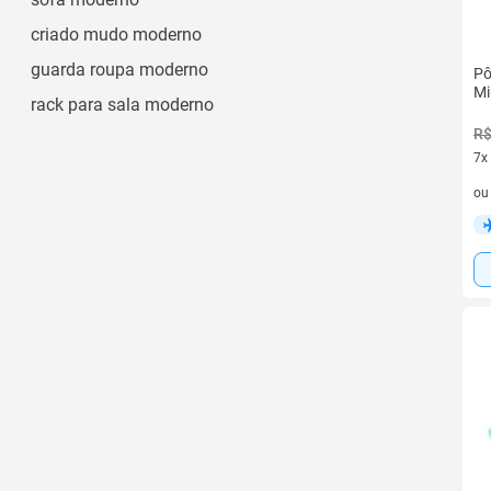
criado mudo moderno
guarda roupa moderno
Pô
Mi
rack para sala moderno
R$
7x
7 v
o