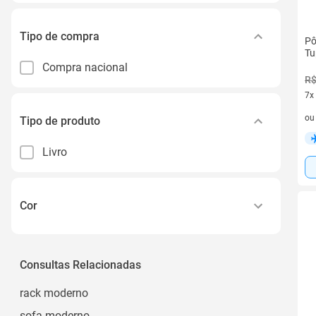
Tipo de compra
Pô
Tu
Compra nacional
R$
7x
7 v
o
Tipo de produto
Livro
Cor
Sortido
Consultas Relacionadas
rack moderno
sofa moderno