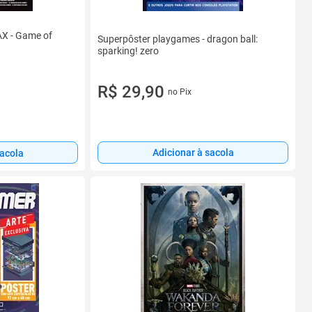
AX - Game of
Superpôster playgames - dragon ball:
sparking! zero
R$ 29,90
no Pix
Adicionar à sacola
sacola