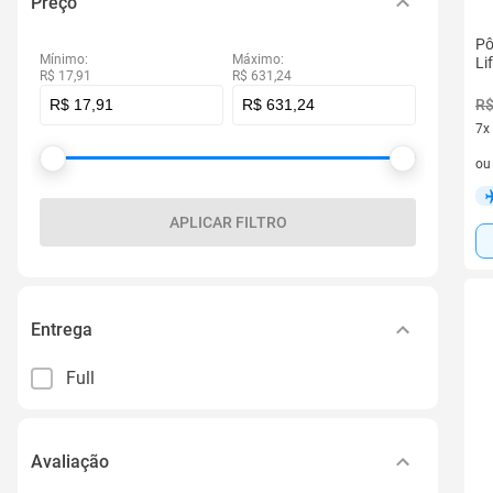
Preço
Pô
Mínimo:
Máximo:
Li
R$ 17,91
R$ 631,24
R$
7x
7 v
o
APLICAR FILTRO
Entrega
Full
Avaliação