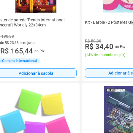
ster de parede Trends International
Kit - Barbie - 2 Pôsteres G
necraft Worldly 22x34cm
 180,38
R$ 59,80
 de R$ 23,63 sem juros
R$ 34,40
no Pix
ez de R$ 23,63 sem juros
R$ 165,44
no Pix
u
(
14% de desconto no pix
)
Compra Internacional
Adicionar à 
Adicionar à sacola