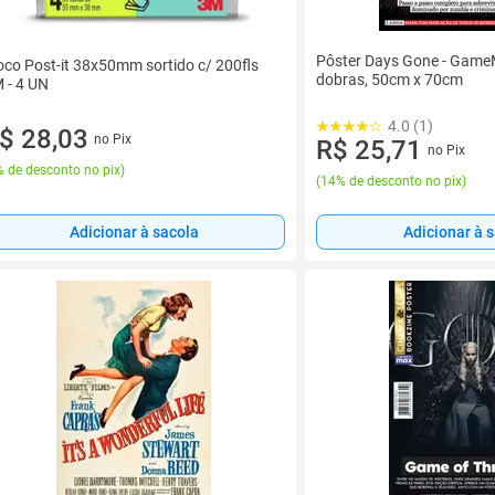
Pôster Days Gone - Game
oco Post-it 38x50mm sortido c/ 200fls
dobras, 50cm x 70cm
 - 4 UN
4.0 (1)
$ 28,03
no Pix
R$ 25,71
no Pix
 de desconto no pix
)
(
14% de desconto no pix
)
Adicionar à 
Adicionar à sacola