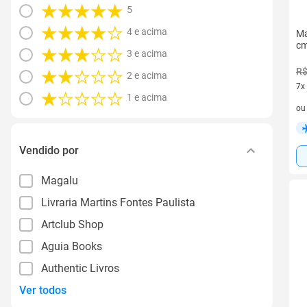
5
4 e acima
Ma
cm
3 e acima
R$
2 e acima
7x
1 e acima
7 v
o
Vendido por
Magalu
Livraria Martins Fontes Paulista
Artclub Shop
Aguia Books
Authentic Livros
Ver todos