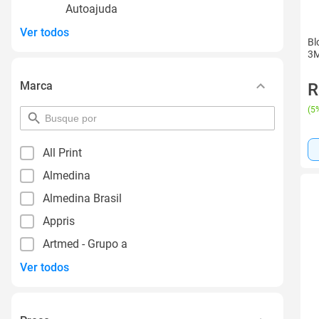
Autoajuda
Ver todos
Bl
3M
Marca
R
(
5%
pesquisar
por
filtro
All Print
Almedina
Almedina Brasil
Appris
Artmed - Grupo a
Ver todos