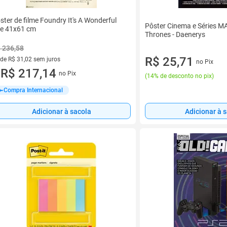
ster de filme Foundry It's A Wonderful
Pôster Cinema e Séries M
fe 41x61 cm
Thrones - Daenerys
 236,58
R$ 25,71
 de R$ 31,02 sem juros
no Pix
ez de R$ 31,02 sem juros
R$ 217,14
no Pix
u
(
14% de desconto no pix
)
Compra Internacional
Adicionar à sacola
Adicionar à 