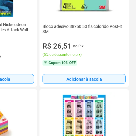
al Nickelodeon
Bloco adesivo 38x50 50 fls colorido Post-it
les Attack Wall
3M
R$ 26,51
no Pix
(
5% de desconto no pix
)
x
Cupom
10% OFF
sacola
Adicionar à sacola