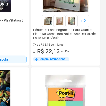
 - PlayStation 3
+
2
Pôster De Lona Engraçado Para Quarto:
Fique Na Cama, Boa Noite - Arte De Parede
Estilo Meio Século
7x de R$ 3,16 sem juros
7 vez de R$ 3,16 sem juros
R$ 22,13
no Pix
ou
Compra Internacional
sacola