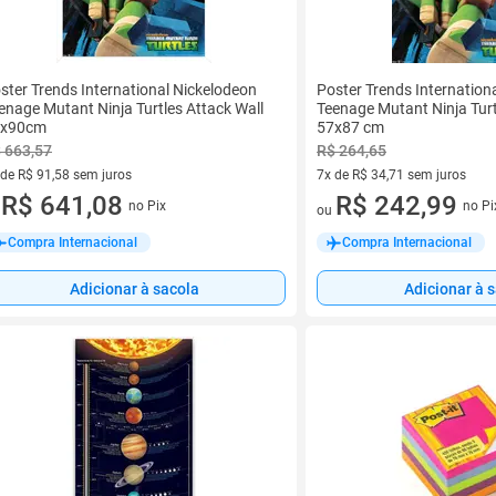
ster Trends International Nickelodeon
Poster Trends Internation
enage Mutant Ninja Turtles Attack Wall
Teenage Mutant Ninja Turt
0x90cm
57x87 cm
 663,57
R$ 264,65
 de R$ 91,58 sem juros
7x de R$ 34,71 sem juros
ez de R$ 91,58 sem juros
R$ 641,08
7 vez de R$ 34,71 sem juros
R$ 242,99
no Pix
no Pi
u
ou
Compra Internacional
Compra Internacional
Adicionar à sacola
Adicionar à 