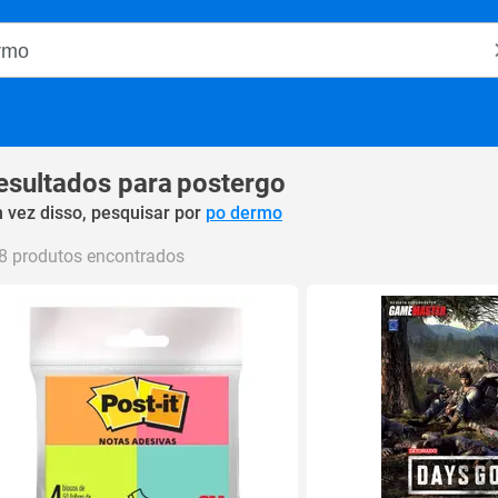
o Magalu
esultados para
postergo
 vez disso, pesquisar por
po dermo
8 produtos encontrados