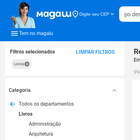
Buscar n
Digite seu CEP
Buscar
Tem no magalu
R
Filtros selecionados
LIMPAR FILTROS
Em
Livros
99
Categoria
Todos os departamentos
Livros
Administração
Arquitetura