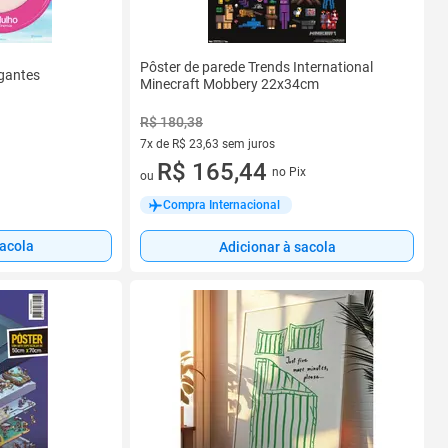
Pôster de parede Trends International
igantes
Minecraft Mobbery 22x34cm
R$ 180,38
7x de R$ 23,63 sem juros
7 vez de R$ 23,63 sem juros
R$ 165,44
no Pix
ou
Compra Internacional
sacola
Adicionar à sacola