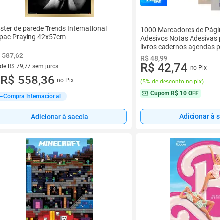
ster de parede Trends International
1000 Marcadores de Págin
pac Praying 42x57cm
Adesivos Notas Adesivas
livros cadernos agendas po
 587,62
R$ 48,99
R$ 42,74
 de R$ 79,77 sem juros
no Pix
ez de R$ 79,77 sem juros
R$ 558,36
no Pix
(
5% de desconto no pix
)
u
Cupom
R$ 10 OFF
Compra Internacional
Adicionar à 
Adicionar à sacola