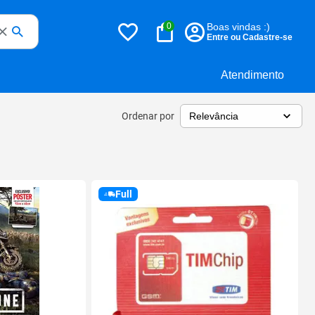
0
Boas vindas :)
Entre ou Cadastre-se
Atendimento
Ordenar por
Full