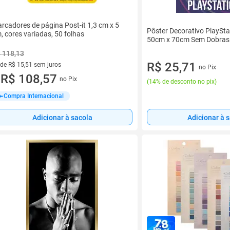
rcadores de página Post-it 1,3 cm x 5
Pôster Decorativo PlaySta
, cores variadas, 50 folhas
50cm x 70cm Sem Dobras
 118,13
R$ 25,71
 de R$ 15,51 sem juros
no Pix
ez de R$ 15,51 sem juros
R$ 108,57
no Pix
u
(
14% de desconto no pix
)
Compra Internacional
Adicionar à sacola
Adicionar à 