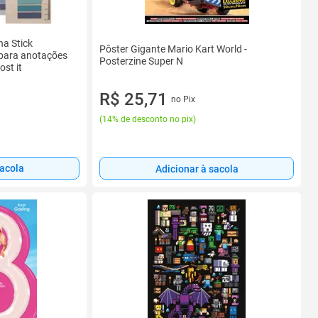
a Stick
Pôster Gigante Mario Kart World -
 para anotações
Posterzine Super N
st it
R$ 25,71
no Pix
(
14% de desconto no pix
)
sacola
Adicionar à sacola