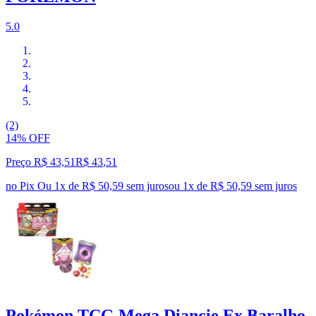
5.0
(2)
14% OFF
Preço R$ 43,51
R$
43
,
51
no Pix
Ou 1x de R$ 50,59 sem juros
ou
1
x de
R$ 50,59
sem juros
Pokémon TCG Mega Diancie Ex Baralho