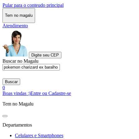
Pular para o conteudo principal
Tem no magalu
Atendimento
Digite seu CEP
Buscar no Magalu
Buscar
0
Boas vindas :)
Entre ou Cadastre-se
Tem no Magalu
Departamentos
Celulares e Smartphones