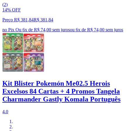
(2)
14% OFF
Preço R$ 381,84
R$
381
,
84
no Pix
Ou 6x de R$ 74,00 sem juros
ou
6
x de
R$ 74,00
sem juros
Kit Blister Pokemón Me02.5 Herois
Excelsos 84 Cartas + 4 Promos Tangela
Charmander Gastly Komala Português
4.0