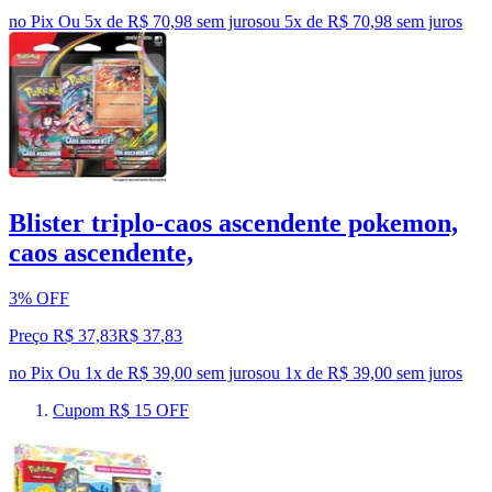
no Pix
Ou 5x de R$ 70,98 sem juros
ou
5
x de
R$ 70,98
sem juros
Blister triplo-caos ascendente pokemon,
caos ascendente,
3% OFF
Preço R$ 37,83
R$
37
,
83
no Pix
Ou 1x de R$ 39,00 sem juros
ou
1
x de
R$ 39,00
sem juros
Cupom R$ 15 OFF