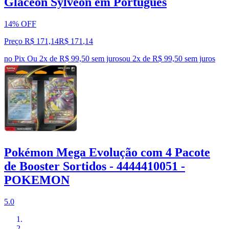
Glaceon Sylveon em Português
14% OFF
Preço R$ 171,14
R$
171
,
14
no Pix
Ou 2x de R$ 99,50 sem juros
ou
2
x de
R$ 99,50
sem juros
Pokémon Mega Evolução com 4 Pacote
de Booster Sortidos - 4444410051 -
POKEMON
5.0