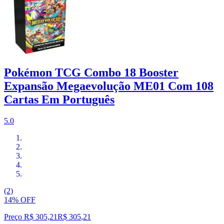
Pokémon TCG Combo 18 Booster
Expansão Megaevolução ME01 Com 108
Cartas Em Português
5.0
(2)
14% OFF
Preço R$ 305,21
R$
305
,
21