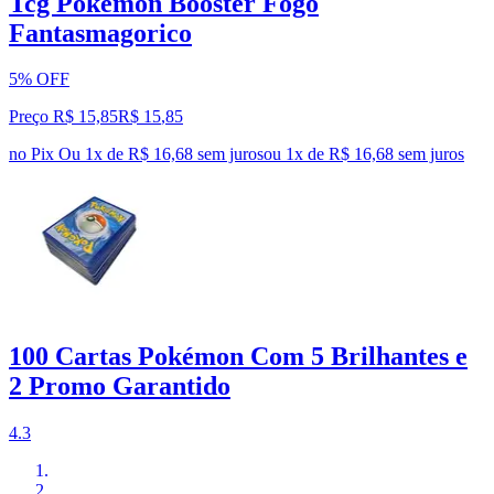
Tcg Pokemon Booster Fogo
Fantasmagorico
5% OFF
Preço R$ 15,85
R$
15
,
85
no Pix
Ou 1x de R$ 16,68 sem juros
ou
1
x de
R$ 16,68
sem juros
100 Cartas Pokémon Com 5 Brilhantes e
2 Promo Garantido
4.3