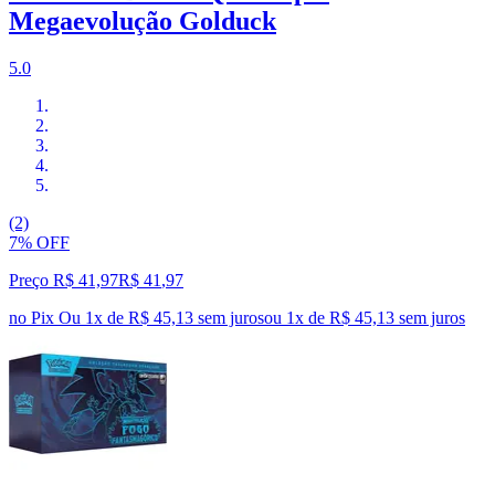
Megaevolução Golduck
5.0
(2)
7% OFF
Preço R$ 41,97
R$
41
,
97
no Pix
Ou 1x de R$ 45,13 sem juros
ou
1
x de
R$ 45,13
sem juros