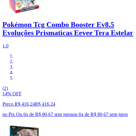
Pokémon Tcg Combo Booster Ev8.5
Evoluções Prismaticas Eevee Tera Estelar
1.0
(2)
14% OFF
Preço R$ 416,24
R$
416
,
24
no Pix
Ou 6x de R$ 80,67 sem juros
ou
6
x de
R$ 80,67
sem juros