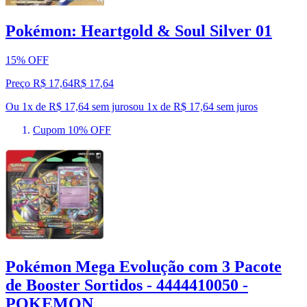
Pokémon: Heartgold & Soul Silver 01
15% OFF
Preço R$ 17,64
R$
17
,
64
Ou 1x de R$ 17,64 sem juros
ou
1
x de
R$ 17,64
sem juros
Cupom 10% OFF
Pokémon Mega Evolução com 3 Pacote
de Booster Sortidos - 4444410050 -
POKEMON