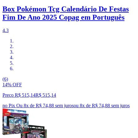
Box Pokémon Tcg Calendário De Festas
Fim De Ano 2025 Copag em Português
4.3
(6)
14% OFF
Preço R$ 515,14
R$
515
,
14
no Pix
Ou 8x de R$ 74,88 sem juros
ou
8
x de
R$ 74,88
sem juros