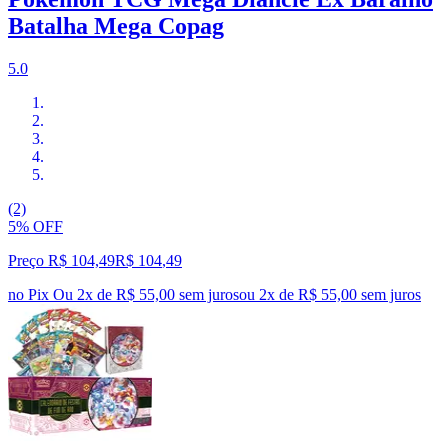
Batalha Mega Copag
5.0
(2)
5% OFF
Preço R$ 104,49
R$
104
,
49
no Pix
Ou 2x de R$ 55,00 sem juros
ou
2
x de
R$ 55,00
sem juros