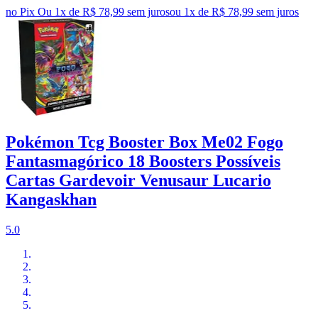
no Pix
Ou 1x de R$ 78,99 sem juros
ou
1
x de
R$ 78,99
sem juros
Pokémon Tcg Booster Box Me02 Fogo
Fantasmagórico 18 Boosters Possíveis
Cartas Gardevoir Venusaur Lucario
Kangaskhan
5.0