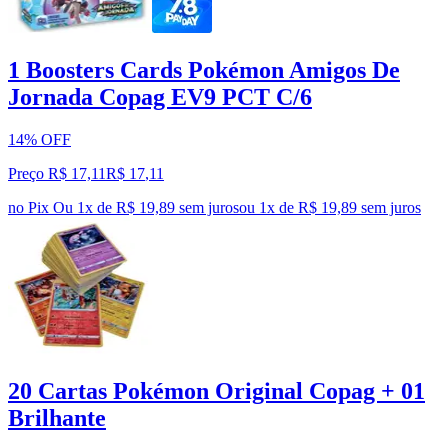
1 Boosters Cards Pokémon Amigos De
Jornada Copag EV9 PCT C/6
14% OFF
Preço R$ 17,11
R$
17
,
11
no Pix
Ou 1x de R$ 19,89 sem juros
ou
1
x de
R$ 19,89
sem juros
20 Cartas Pokémon Original Copag + 01
Brilhante