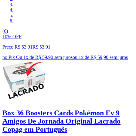
(6)
10% OFF
Preço R$ 53,91
R$
53
,
91
no Pix
Ou 1x de R$ 59,90 sem juros
ou
1
x de
R$ 59,90
sem juros
Box 36 Boosters Cards Pokémon Ev 9
Amigos De Jornada Original Lacrado
Copag em Português