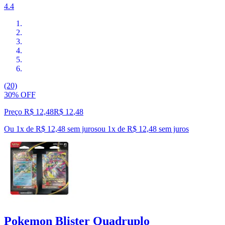
4.4
(20)
30% OFF
Preço R$ 12,48
R$
12
,
48
Ou 1x de R$ 12,48 sem juros
ou
1
x de
R$ 12,48
sem juros
Pokemon Blister Quadruplo