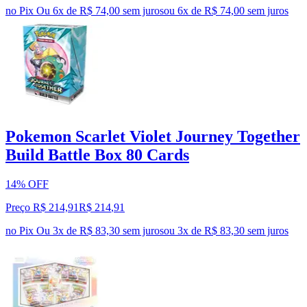
no Pix
Ou 6x de R$ 74,00 sem juros
ou
6
x de
R$ 74,00
sem juros
Pokemon Scarlet Violet Journey Together
Build Battle Box 80 Cards
14% OFF
Preço R$ 214,91
R$
214
,
91
no Pix
Ou 3x de R$ 83,30 sem juros
ou
3
x de
R$ 83,30
sem juros