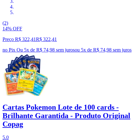
(2)
14% OFF
Preço R$ 322,41
R$
322
,
41
no Pix
Ou 5x de R$ 74,98 sem juros
ou
5
x de
R$ 74,98
sem juros
Cartas Pokemon Lote de 100 cards -
Brilhante Garantida - Produto Original
Copag
5.0