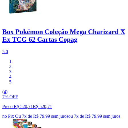
Box Pokémon Coleção Mega Charizard X
Ex TCG 62 Cartas Copag
5.0
(4)
7% OFF
Preço R$ 520,71
R$
520
,
71
no Pix
Ou 7x de R$ 79,99 sem juros
ou
7
x de
R$ 79,99
sem juros