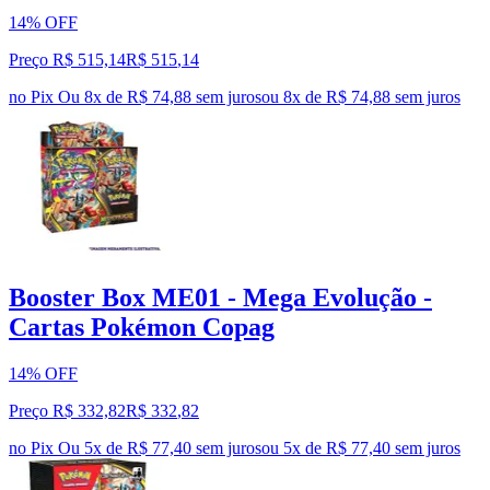
14% OFF
Preço R$ 515,14
R$
515
,
14
no Pix
Ou 8x de R$ 74,88 sem juros
ou
8
x de
R$ 74,88
sem juros
Booster Box ME01 - Mega Evolução -
Cartas Pokémon Copag
14% OFF
Preço R$ 332,82
R$
332
,
82
no Pix
Ou 5x de R$ 77,40 sem juros
ou
5
x de
R$ 77,40
sem juros