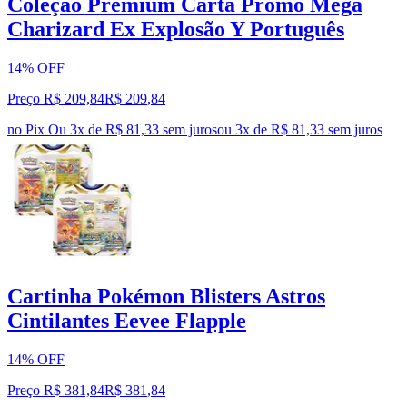
Coleção Premium Carta Promo Mega
Charizard Ex Explosão Y Português
14% OFF
Preço R$ 209,84
R$
209
,
84
no Pix
Ou 3x de R$ 81,33 sem juros
ou
3
x de
R$ 81,33
sem juros
Cartinha Pokémon Blisters Astros
Cintilantes Eevee Flapple
14% OFF
Preço R$ 381,84
R$
381
,
84