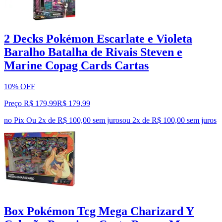
2 Decks Pokémon Escarlate e Violeta
Baralho Batalha de Rivais Steven e
Marine Copag Cards Cartas
10% OFF
Preço R$ 179,99
R$
179
,
99
no Pix
Ou 2x de R$ 100,00 sem juros
ou
2
x de
R$ 100,00
sem juros
Box Pokémon Tcg Mega Charizard Y