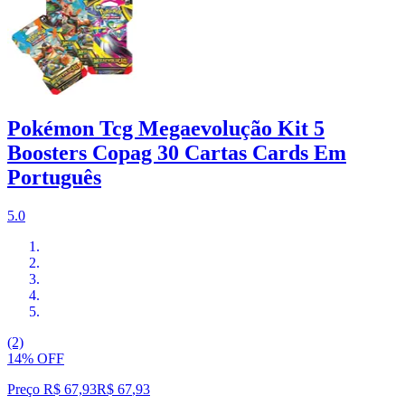
Pokémon Tcg Megaevolução Kit 5
Boosters Copag 30 Cartas Cards Em
Português
5.0
(2)
14% OFF
Preço R$ 67,93
R$
67
,
93