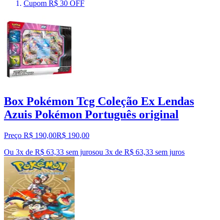
Cupom R$ 30 OFF
Box Pokémon Tcg Coleção Ex Lendas
Azuis Pokémon Português original
Preço R$ 190,00
R$
190
,
00
Ou 3x de R$ 63,33 sem juros
ou
3
x de
R$ 63,33
sem juros