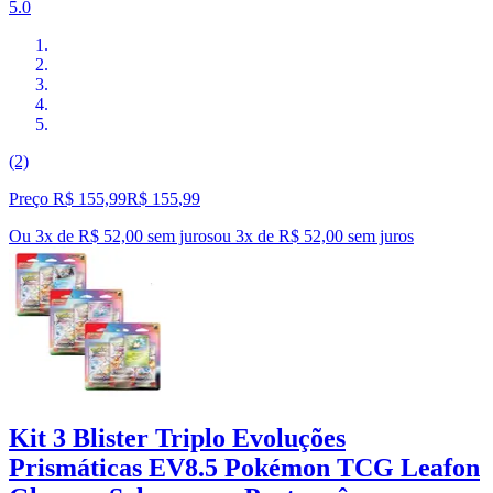
5.0
(2)
Preço R$ 155,99
R$
155
,
99
Ou 3x de R$ 52,00 sem juros
ou
3
x de
R$ 52,00
sem juros
Kit 3 Blister Triplo Evoluções
Prismáticas EV8.5 Pokémon TCG Leafon