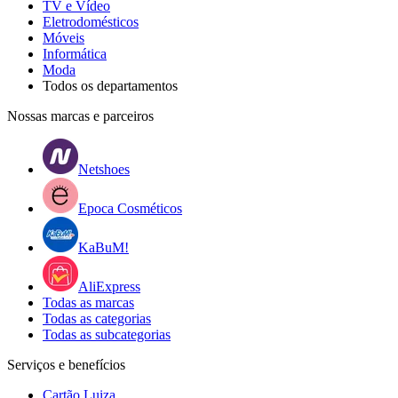
TV e Vídeo
Eletrodomésticos
Móveis
Informática
Moda
Todos os departamentos
Nossas marcas e parceiros
Netshoes
Epoca Cosméticos
KaBuM!
AliExpress
Todas as marcas
Todas as categorias
Todas as subcategorias
Serviços e benefícios
Cartão Luiza