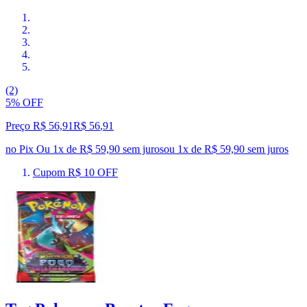
(2)
5% OFF
Preço R$ 56,91
R$
56
,
91
no Pix
Ou 1x de R$ 59,90 sem juros
ou
1
x de
R$ 59,90
sem juros
Cupom R$ 10 OFF