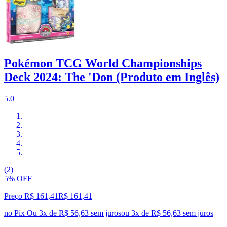
Pokémon TCG World Championships
Deck 2024: The 'Don (Produto em Inglês)
5.0
(2)
5% OFF
Preço R$ 161,41
R$
161
,
41
no Pix
Ou 3x de R$ 56,63 sem juros
ou
3
x de
R$ 56,63
sem juros