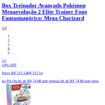
Box Treinador Avançado Pokémon
Megaevolução 2 Elite Trainer Fogo
Fantasmagórico: Mega Charizard
5.0
(2)
14% OFF
Preço R$ 515,14
R$
515
,
14
no Pix
Ou 8x de R$ 74,88 sem juros
ou
8
x de
R$ 74,88
sem juros