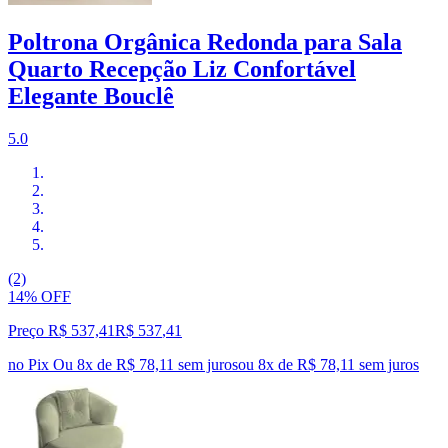
Poltrona Orgânica Redonda para Sala
Quarto Recepção Liz Confortável
Elegante Bouclê
5.0
(2)
14% OFF
Preço R$ 537,41
R$
537
,
41
no Pix
Ou 8x de R$ 78,11 sem juros
ou
8
x de
R$ 78,11
sem juros