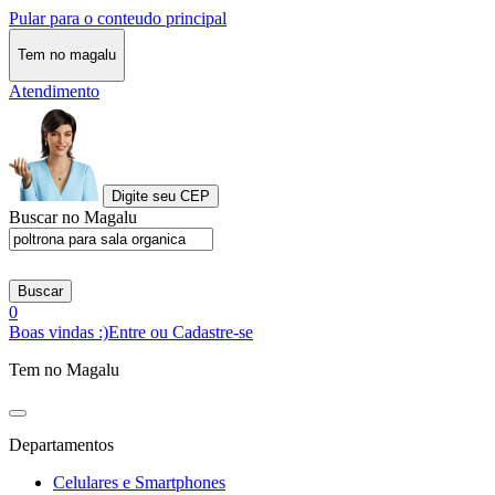
Pular para o conteudo principal
Tem no magalu
Atendimento
Digite seu CEP
Buscar no Magalu
Buscar
0
Boas vindas :)
Entre ou Cadastre-se
Tem no Magalu
Departamentos
Celulares e Smartphones