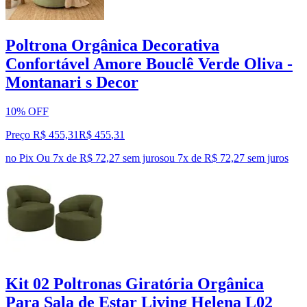
Poltrona Orgânica Decorativa
Confortável Amore Bouclê Verde Oliva -
Montanari s Decor
10% OFF
Preço R$ 455,31
R$
455
,
31
no Pix
Ou 7x de R$ 72,27 sem juros
ou
7
x de
R$ 72,27
sem juros
Kit 02 Poltronas Giratória Orgânica
Para Sala de Estar Living Helena L02