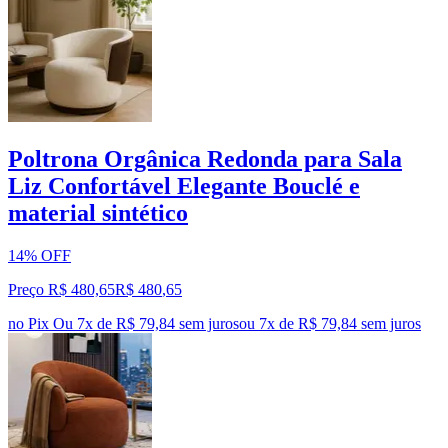
Poltrona Orgânica Redonda para Sala
Liz Confortável Elegante Bouclé e
material sintético
14% OFF
Preço R$ 480,65
R$
480
,
65
no Pix
Ou 7x de R$ 79,84 sem juros
ou
7
x de
R$ 79,84
sem juros