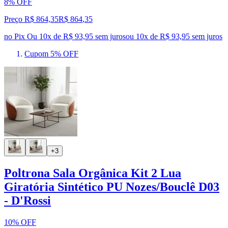
8% OFF
Preço R$ 864,35
R$
864
,
35
no Pix
Ou 10x de R$ 93,95 sem juros
ou
10
x de
R$ 93,95
sem juros
Cupom 5% OFF
+3
Poltrona Sala Orgânica Kit 2 Lua
Giratória Sintético PU Nozes/Bouclê D03
- D'Rossi
10% OFF