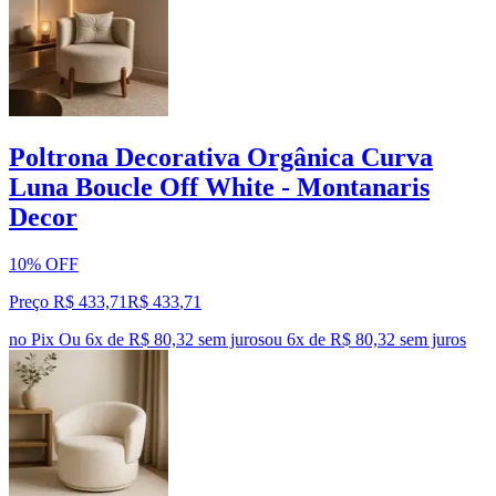
Poltrona Decorativa Orgânica Curva
Luna Boucle Off White - Montanaris
Decor
10% OFF
Preço R$ 433,71
R$
433
,
71
no Pix
Ou 6x de R$ 80,32 sem juros
ou
6
x de
R$ 80,32
sem juros