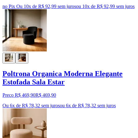
no Pix
Ou 10x de R$ 92,99 sem juros
ou
10
x de
R$ 92,99
sem juros
Poltrona Organica Moderna Elegante
Estofada Sala Estar
Preço R$ 469,90
R$
469
,
90
Ou 6x de R$ 78,32 sem juros
ou
6
x de
R$ 78,32
sem juros