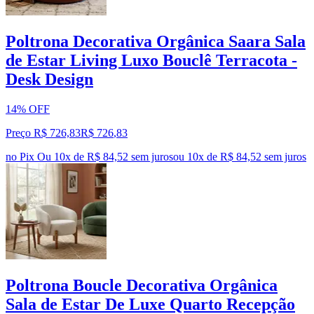
Poltrona Decorativa Orgânica Saara Sala
de Estar Living Luxo Bouclê Terracota -
Desk Design
14% OFF
Preço R$ 726,83
R$
726
,
83
no Pix
Ou 10x de R$ 84,52 sem juros
ou
10
x de
R$ 84,52
sem juros
Poltrona Boucle Decorativa Orgânica
Sala de Estar De Luxe Quarto Recepção