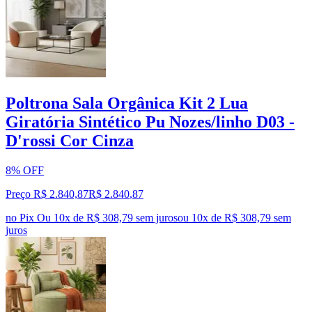
Poltrona Sala Orgânica Kit 2 Lua
Giratória Sintético Pu Nozes/linho D03 -
D'rossi Cor Cinza
8% OFF
Preço R$ 2.840,87
R$
2.840
,
87
no Pix
Ou 10x de R$ 308,79 sem juros
ou
10
x de
R$ 308,79
sem
juros