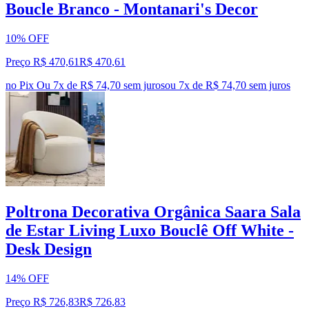
Boucle Branco - Montanari's Decor
10% OFF
Preço R$ 470,61
R$
470
,
61
no Pix
Ou 7x de R$ 74,70 sem juros
ou
7
x de
R$ 74,70
sem juros
Poltrona Decorativa Orgânica Saara Sala
de Estar Living Luxo Bouclê Off White -
Desk Design
14% OFF
Preço R$ 726,83
R$
726
,
83