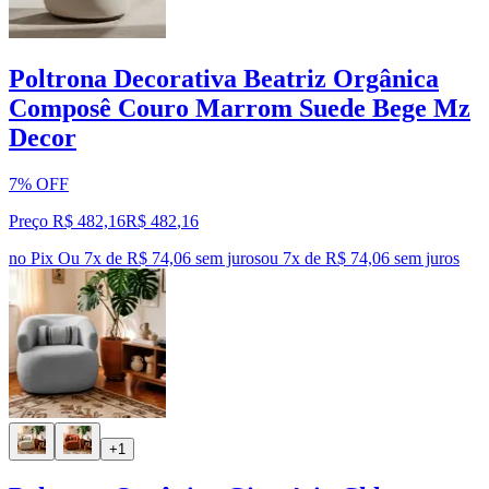
Poltrona Decorativa Beatriz Orgânica
Composê Couro Marrom Suede Bege Mz
Decor
7% OFF
Preço R$ 482,16
R$
482
,
16
no Pix
Ou 7x de R$ 74,06 sem juros
ou
7
x de
R$ 74,06
sem juros
+1