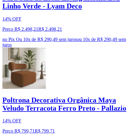
Linho Verde - Lyam Deco
14% OFF
Preço R$ 2.498,21
R$
2.498
,
21
no Pix
Ou 10x de R$ 290,49 sem juros
ou
10
x de
R$ 290,49
sem
juros
Poltrona Decorativa Orgânica Maya
Veludo Terracota Ferro Preto - Pallazio
14% OFF
Preço R$ 799,71
R$
799
,
71