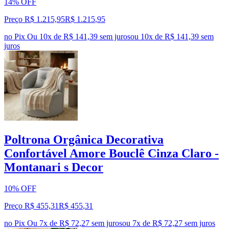
14% OFF
Preço R$ 1.215,95
R$
1.215
,
95
no Pix
Ou 10x de R$ 141,39 sem juros
ou
10
x de
R$ 141,39
sem
juros
Poltrona Orgânica Decorativa
Confortável Amore Bouclê Cinza Claro -
Montanari s Decor
10% OFF
Preço R$ 455,31
R$
455
,
31
no Pix
Ou 7x de R$ 72,27 sem juros
ou
7
x de
R$ 72,27
sem juros