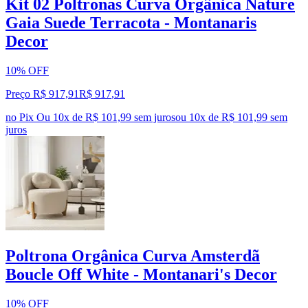
Kit 02 Poltronas Curva Orgânica Nature
Gaia Suede Terracota - Montanaris
Decor
10% OFF
Preço R$ 917,91
R$
917
,
91
no Pix
Ou 10x de R$ 101,99 sem juros
ou
10
x de
R$ 101,99
sem
juros
Poltrona Orgânica Curva Amsterdã
Boucle Off White - Montanari's Decor
10% OFF