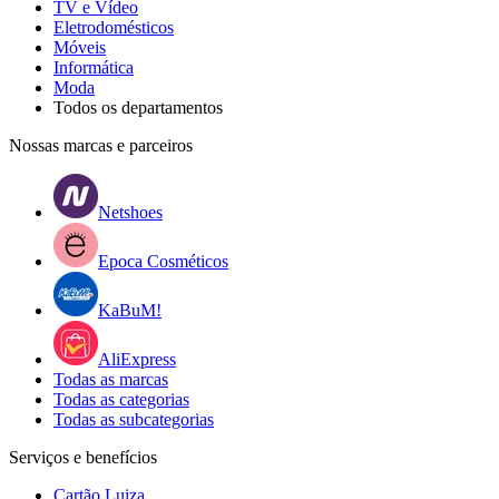
TV e Vídeo
Eletrodomésticos
Móveis
Informática
Moda
Todos os departamentos
Nossas marcas e parceiros
Netshoes
Epoca Cosméticos
KaBuM!
AliExpress
Todas as marcas
Todas as categorias
Todas as subcategorias
Serviços e benefícios
Cartão Luiza