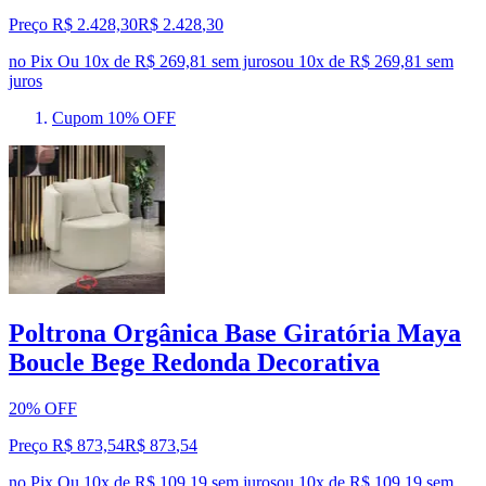
Preço R$ 2.428,30
R$
2.428
,
30
no Pix
Ou 10x de R$ 269,81 sem juros
ou
10
x de
R$ 269,81
sem
juros
Cupom 10% OFF
Poltrona Orgânica Base Giratória Maya
Boucle Bege Redonda Decorativa
20% OFF
Preço R$ 873,54
R$
873
,
54
no Pix
Ou 10x de R$ 109,19 sem juros
ou
10
x de
R$ 109,19
sem