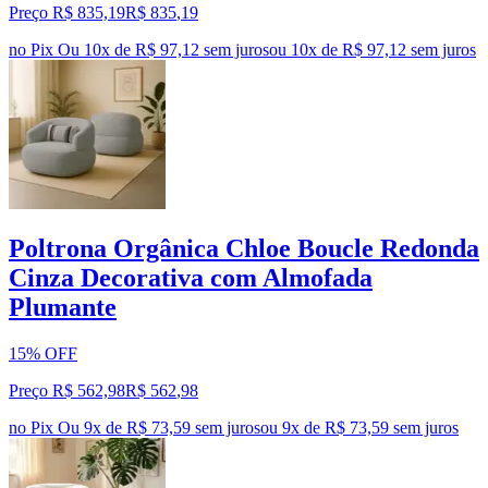
Preço R$ 835,19
R$
835
,
19
no Pix
Ou 10x de R$ 97,12 sem juros
ou
10
x de
R$ 97,12
sem juros
Poltrona Orgânica Chloe Boucle Redonda
Cinza Decorativa com Almofada
Plumante
15% OFF
Preço R$ 562,98
R$
562
,
98
no Pix
Ou 9x de R$ 73,59 sem juros
ou
9
x de
R$ 73,59
sem juros