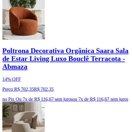
Poltrona Decorativa Orgânica Saara Sala
de Estar Living Luxo Bouclê Terracota -
Abmaza
14% OFF
Preço R$ 702,35
R$
702
,
35
no Pix
Ou 7x de R$ 116,67 sem juros
ou
7
x de
R$ 116,67
sem juros