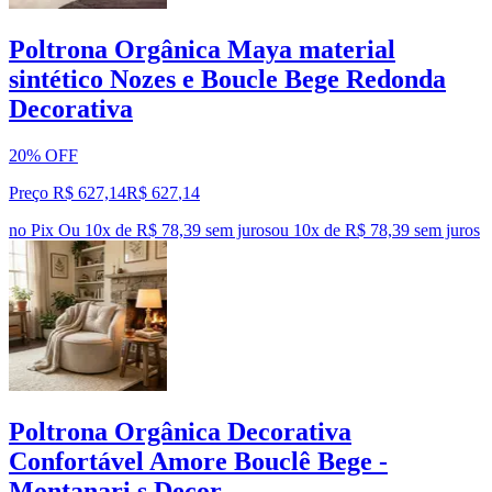
Poltrona Orgânica Maya material
sintético Nozes e Boucle Bege Redonda
Decorativa
20% OFF
Preço R$ 627,14
R$
627
,
14
no Pix
Ou 10x de R$ 78,39 sem juros
ou
10
x de
R$ 78,39
sem juros
Poltrona Orgânica Decorativa
Confortável Amore Bouclê Bege -
Montanari s Decor