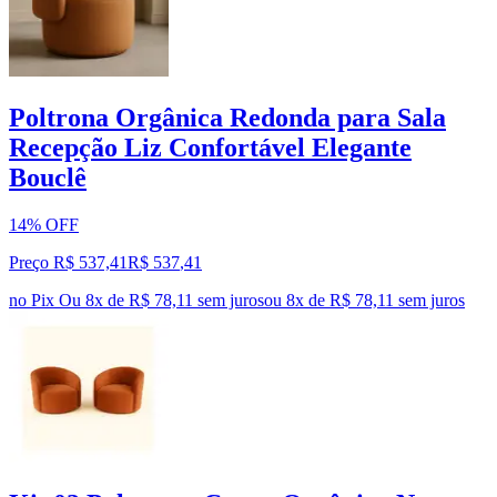
Poltrona Orgânica Redonda para Sala
Recepção Liz Confortável Elegante
Bouclê
14% OFF
Preço R$ 537,41
R$
537
,
41
no Pix
Ou 8x de R$ 78,11 sem juros
ou
8
x de
R$ 78,11
sem juros