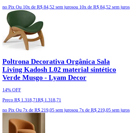
no Pix
Ou 10x de R$ 84,52 sem juros
ou
10
x de
R$ 84,52
sem juros
Poltrona Decorativa Orgânica Sala
Living Kadosh L02 material sintético
Verde Musgo - Lyam Decor
14% OFF
Preço R$ 1.318,71
R$
1.318
,
71
no Pix
Ou 7x de R$ 219,05 sem juros
ou
7
x de
R$ 219,05
sem juros