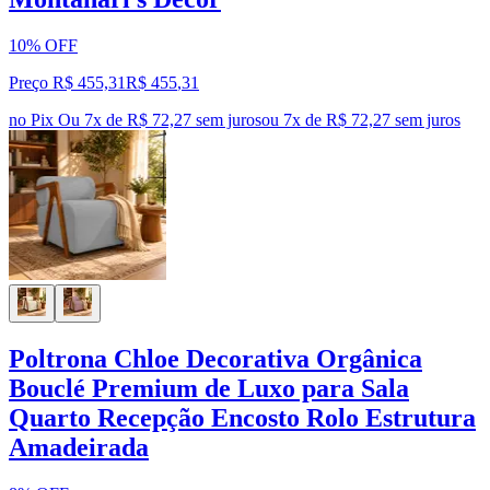
10% OFF
Preço R$ 455,31
R$
455
,
31
no Pix
Ou 7x de R$ 72,27 sem juros
ou
7
x de
R$ 72,27
sem juros
Poltrona Chloe Decorativa Orgânica
Bouclé Premium de Luxo para Sala
Quarto Recepção Encosto Rolo Estrutura
Amadeirada