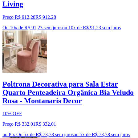
Living
Preço R$ 912,28
R$
912
,
28
Ou 10x de R$ 91,23 sem juros
ou
10
x de
R$ 91,23
sem juros
Poltrona Decorativa para Sala Estar
Quarto Penteadeira Orgânica Bia Veludo
Rosa - Montanaris Decor
10% OFF
Preço R$ 332,01
R$
332
,
01
no Pix
Ou 5x de R$ 73,78 sem juros
ou
5
x de
R$ 73,78
sem juros