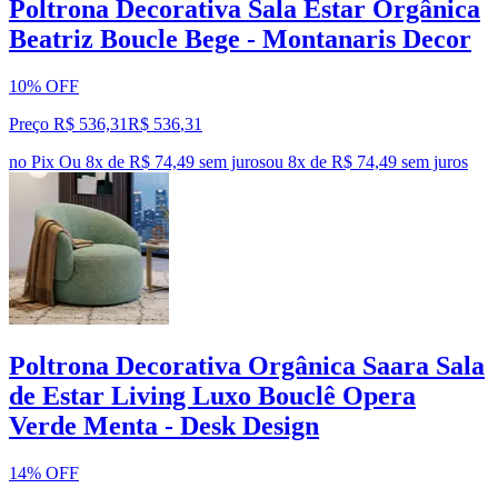
Poltrona Decorativa Sala Estar Orgânica
Beatriz Boucle Bege - Montanaris Decor
10% OFF
Preço R$ 536,31
R$
536
,
31
no Pix
Ou 8x de R$ 74,49 sem juros
ou
8
x de
R$ 74,49
sem juros
Poltrona Decorativa Orgânica Saara Sala
de Estar Living Luxo Bouclê Opera
Verde Menta - Desk Design
14% OFF