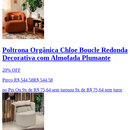
Poltrona Orgânica Chloe Boucle Redonda
Decorativa com Almofada Plumante
20% OFF
Preço R$ 544,58
R$
544
,
58
no Pix
Ou 9x de R$ 75,64 sem juros
ou
9
x de
R$ 75,64
sem juros