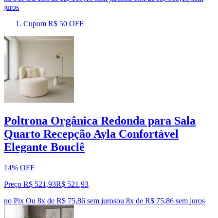
juros
Cupom R$ 50 OFF
Poltrona Orgânica Redonda para Sala
Quarto Recepção Ayla Confortável
Elegante Bouclê
14% OFF
Preço R$ 521,93
R$
521
,
93
no Pix
Ou 8x de R$ 75,86 sem juros
ou
8
x de
R$ 75,86
sem juros