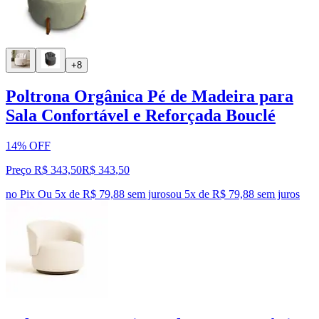
+8
Poltrona Orgânica Pé de Madeira para
Sala Confortável e Reforçada Bouclé
14% OFF
Preço R$ 343,50
R$
343
,
50
no Pix
Ou 5x de R$ 79,88 sem juros
ou
5
x de
R$ 79,88
sem juros