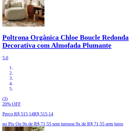
Poltrona Orgânica Chloe Boucle Redonda
Decorativa com Almofada Plumante
5.0
(3)
20% OFF
Preço R$ 515,14
R$
515
,
14
no Pix
Ou 9x de R$ 71,55 sem juros
ou
9
x de
R$ 71,55
sem juros