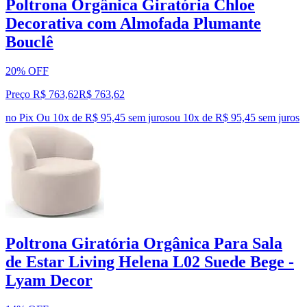
Poltrona Orgânica Giratória Chloe
Decorativa com Almofada Plumante
Bouclê
20% OFF
Preço R$ 763,62
R$
763
,
62
no Pix
Ou 10x de R$ 95,45 sem juros
ou
10
x de
R$ 95,45
sem juros
Poltrona Giratória Orgânica Para Sala
de Estar Living Helena L02 Suede Bege -
Lyam Decor