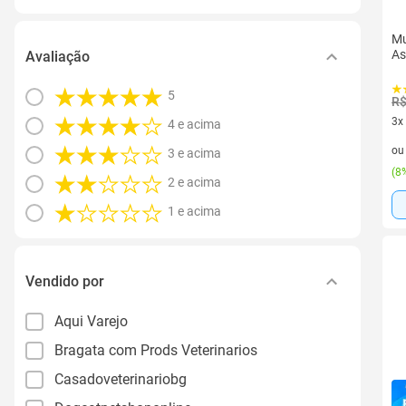
Mu
As
Avaliação
5
R$
3x
4 e acima
3 v
o
3 e acima
(
8%
2 e acima
1 e acima
Vendido por
Aqui Varejo
Bragata com Prods Veterinarios
Casadoveterinariobg