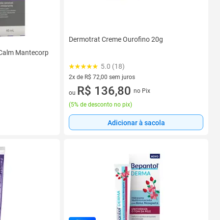
Dermotrat Creme Ourofino 20g
t Calm Mantecorp
5.0 (18)
2x de R$ 72,00 sem juros
2 vez de R$ 72,00 sem juros
R$ 136,80
no Pix
ou
(
5% de desconto no pix
)
Adicionar à sacola