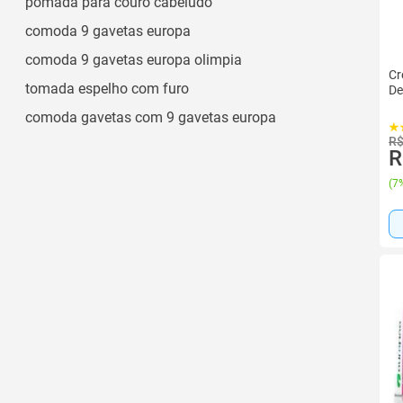
pomada para couro cabeludo
comoda 9 gavetas europa
comoda 9 gavetas europa olimpia
Cr
tomada espelho com furo
De
comoda gavetas com 9 gavetas europa
R$
R
(
7%