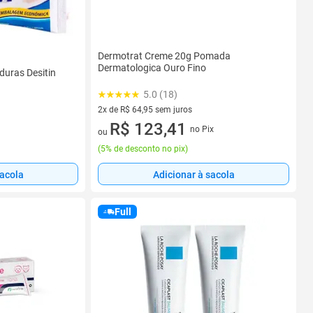
Dermotrat Creme 20g Pomada
Dermatologica Ouro Fino
duras Desitin
5.0 (18)
2x de R$ 64,95 sem juros
2 vez de R$ 64,95 sem juros
R$ 123,41
no Pix
ou
(
5% de desconto no pix
)
sacola
Adicionar à sacola
Full