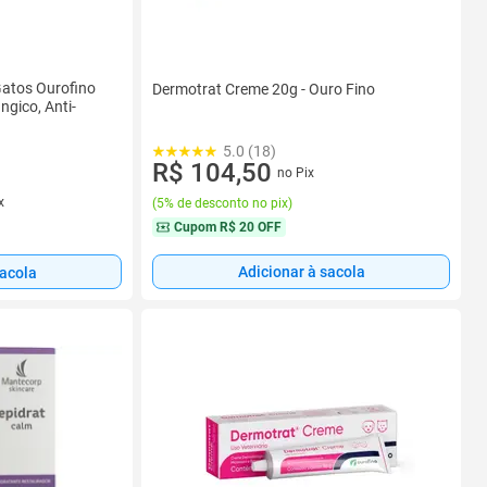
Gatos Ourofino
Dermotrat Creme 20g - Ouro Fino
ngico, Anti-
5.0 (18)
R$ 104,50
no Pix
x
(
5% de desconto no pix
)
Cupom
R$ 20 OFF
Adicionar à sacola
sacola