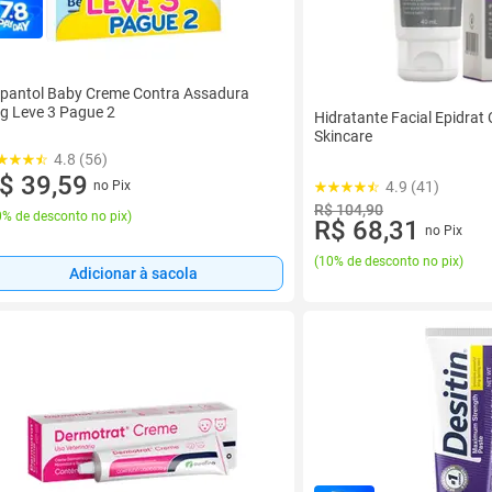
pantol Baby Creme Contra Assadura
g Leve 3 Pague 2
Hidratante Facial Epidra
Skincare
4.8 (56)
$ 39,59
4.9 (41)
no Pix
R$ 104,90
% de desconto no pix
)
R$ 68,31
no Pix
(
10% de desconto no pix
)
Adicionar à sacola