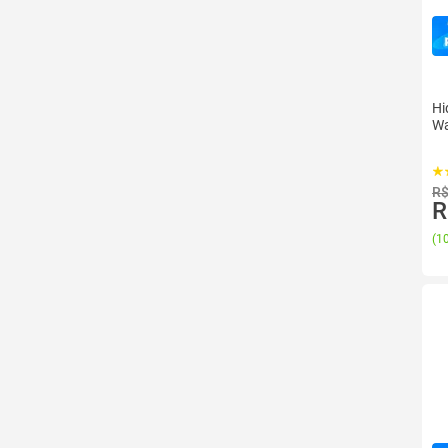
Hi
Wa
R$
R
(
10