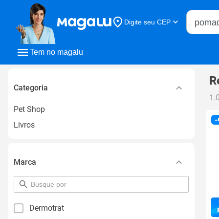
Buscar n
Digite seu CEP
Buscar
Tem no magalu
R
Categoria
1.
Pet Shop
Livros
Marca
pesquisar
por
filtro
Dermotrat