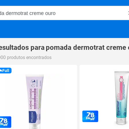
o Magalu
esultados para
pomada dermotrat creme 
000 produtos encontrados
Full