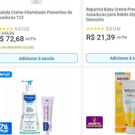
Bepantol Baby Creme Prev
stela Creme Vitaminado Preventivo de
Assaduras para Bebês 30
saduras 123
Desconto
5.0 (14)
5.0 (12)
 100,20
R$ 21,39
$ 72,68
no Pix
no Pix
 de desconto no pix
)
Adicionar à 
Adicionar à sacola
Full