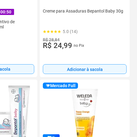
Creme para Assaduras Bepantol Baby 30g
:00:49
ntivo de
ml
5.0 (14)
R$ 28,84
R$ 24,99
no Pix
sacola
Adicionar à sacola
Mercado Full