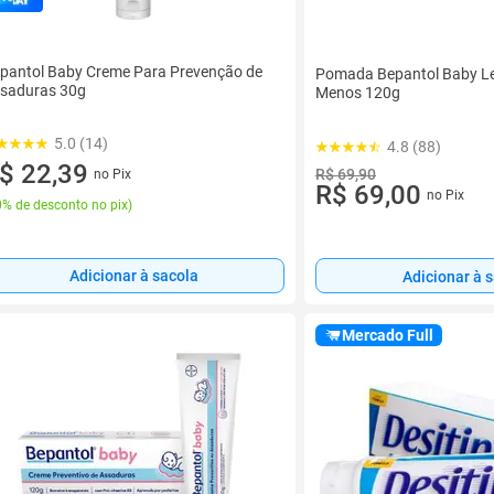
pantol Baby Creme Para Prevenção de
Pomada Bepantol Baby Le
saduras 30g
Menos 120g
5.0 (14)
4.8 (88)
$ 22,39
R$ 69,90
no Pix
R$ 69,00
no Pix
% de desconto no pix
)
Adicionar à sacola
Adicionar à 
Mercado Full