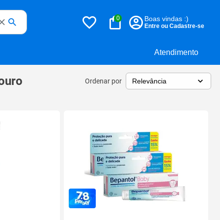
0
Boas vindas :)
Entre ou Cadastre-se
Atendimento
ouro
Ordenar por