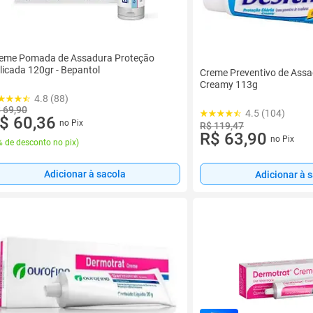
eme Pomada de Assadura Proteção
licada 120gr - Bepantol
Creme Preventivo de Assa
Creamy 113g
4.8 (88)
 69,90
4.5 (104)
$ 60,36
no Pix
R$ 119,47
R$ 63,90
no Pix
 de desconto no pix
)
Adicionar à sacola
Adicionar à 