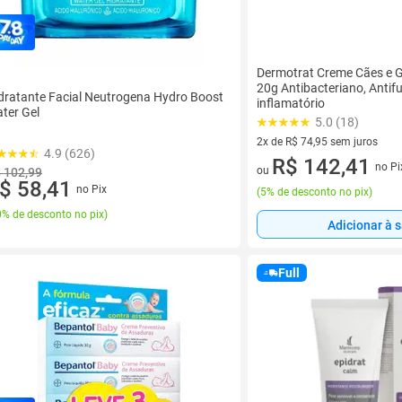
Dermotrat Creme Cães e 
20g Antibacteriano, Antifu
dratante Facial Neutrogena Hydro Boost
inflamatório
ter Gel
5.0 (18)
2x de R$ 74,95 sem juros
4.9 (626)
2 vez de R$ 74,95 sem juros
R$ 142,41
no Pi
ou
 102,99
$ 58,41
no Pix
(
5% de desconto no pix
)
% de desconto no pix
)
Adicionar à 
Full