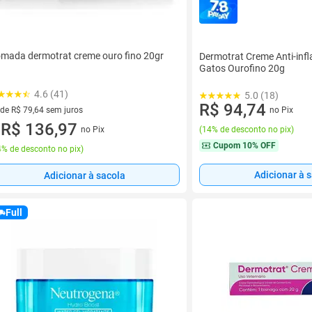
mada dermotrat creme ouro fino 20gr
Dermotrat Creme Anti-inf
Gatos Ourofino 20g
4.6 (41)
5.0 (18)
R$ 94,74
 de R$ 79,64 sem juros
no Pix
ez de R$ 79,64 sem juros
R$ 136,97
no Pix
(
14% de desconto no pix
)
u
Cupom
10% OFF
% de desconto no pix
)
Adicionar à 
Adicionar à sacola
Full