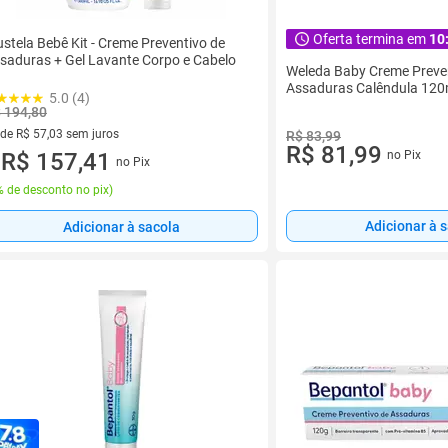
Oferta termina em
10
stela Bebê Kit - Creme Preventivo de
saduras + Gel Lavante Corpo e Cabelo
Weleda Baby Creme Preve
Assaduras Calêndula 120
5.0 (4)
 194,80
 de R$ 57,03 sem juros
R$ 83,99
R$ 81,99
ez de R$ 57,03 sem juros
R$ 157,41
no Pix
no Pix
u
 de desconto no pix
)
Adicionar à 
Adicionar à sacola