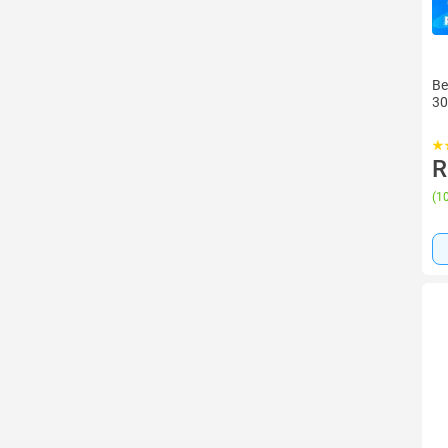
Be
30
R
(
10