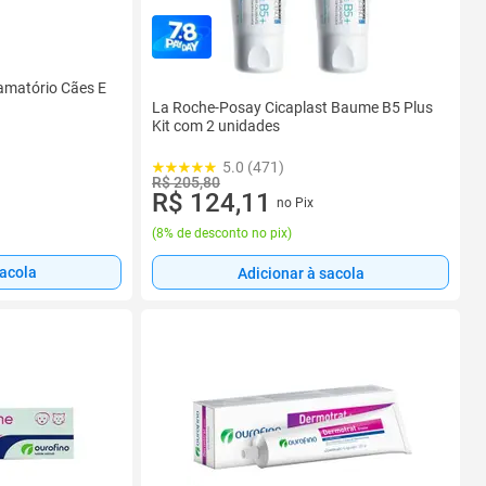
lamatório Cães E
La Roche-Posay Cicaplast Baume B5 Plus
Kit com 2 unidades
5.0 (471)
R$ 205,80
R$ 124,11
no Pix
(
8% de desconto no pix
)
sacola
Adicionar à sacola