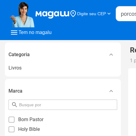
Buscar n
Digite seu CEP
Buscar
Tem no magalu
R
Categoria
1 
Livros
Marca
pesquisar
por
filtro
Bom Pastor
Holy Bible