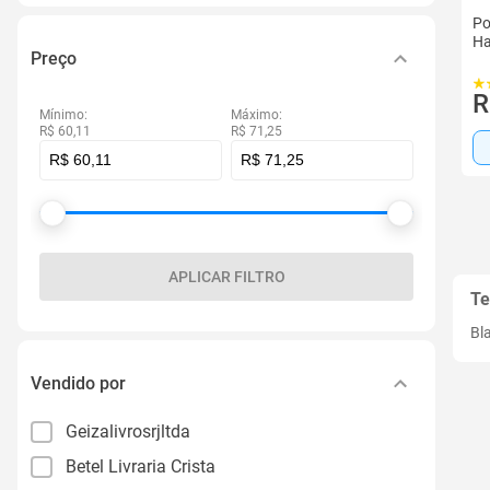
Po
Ha
Preço
R
Mínimo:
Máximo:
R$ 60,11
R$ 71,25
APLICAR FILTRO
Te
Bl
Vendido por
Geizalivrosrjltda
Betel Livraria Crista