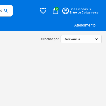
0
Boas vindas :)
Entre ou Cadastre-se
Atendimento
Ordenar por