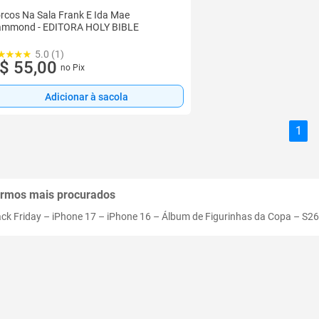
rcos Na Sala Frank E Ida Mae
mmond - EDITORA HOLY BIBLE
5.0 (1)
$ 55,00
no Pix
Adicionar à sacola
1
rmos mais procurados
ack Friday
–
iPhone 17
–
iPhone 16
–
Álbum de Figurinhas da Copa
–
S26