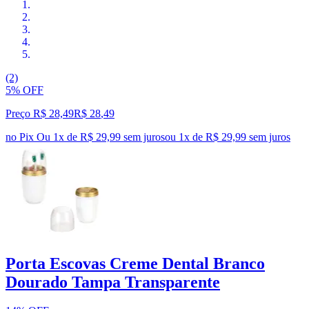
(2)
5% OFF
Preço R$ 28,49
R$
28
,
49
no Pix
Ou 1x de R$ 29,99 sem juros
ou
1
x de
R$ 29,99
sem juros
Porta Escovas Creme Dental Branco
Dourado Tampa Transparente