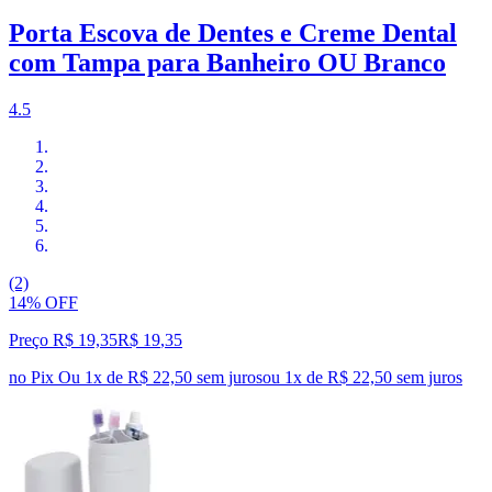
Porta Escova de Dentes e Creme Dental
com Tampa para Banheiro OU Branco
4.5
(2)
14% OFF
Preço R$ 19,35
R$
19
,
35
no Pix
Ou 1x de R$ 22,50 sem juros
ou
1
x de
R$ 22,50
sem juros