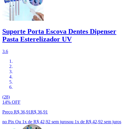
Suporte Porta Escova Dentes Dipenser
Pasta Esterelizador UV
3.6
(28)
14% OFF
Preço R$ 36,91
R$
36
,
91
no Pix
Ou 1x de R$ 42,92 sem juros
ou
1
x de
R$ 42,92
sem juros