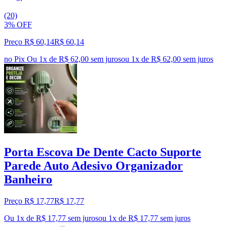
(20)
3% OFF
Preço R$ 60,14
R$
60
,
14
no Pix
Ou 1x de R$ 62,00 sem juros
ou
1
x de
R$ 62,00
sem juros
Porta Escova De Dente Cacto Suporte
Parede Auto Adesivo Organizador
Banheiro
Preço R$ 17,77
R$
17
,
77
Ou 1x de R$ 17,77 sem juros
ou
1
x de
R$ 17,77
sem juros