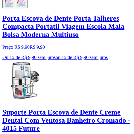
Porta Escova de Dente Porta Talheres
Compacta Portatil Viagem Escola Mala
Bolsa Moderna Multiuso
Preço R$ 9,90
R$
9
,
90
Ou 1x de R$ 9,90 sem juros
ou
1
x de
R$ 9,90
sem juros
Suporte Porta Escova de Dente Creme
Dental Com Ventosa Banheiro Cromado -
4015 Future