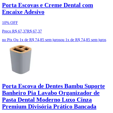
Porta Escovas e Creme Dental com
Encaixe Adesivo
10% OFF
Preço R$ 67,37
R$
67
,
37
no Pix
Ou 1x de R$ 74,85 sem juros
ou
1
x de
R$ 74,85
sem juros
Porta Escova de Dentes Bambu Suporte
Banheiro Pia Lavabo Organizador de
Pasta Dental Moderno Luxo Cinza
Premium Divisória Prático Bancada