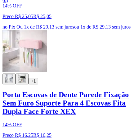
(8)
14% OFF
Preço R$ 25,05
R$
25
,
05
no Pix
Ou 1x de R$ 29,13 sem juros
ou
1
x de
R$ 29,13
sem juros
+1
Porta Escovas de Dente Parede Fixação
Sem Furo Suporte Para 4 Escovas Fita
Dupla Face Forte XEX
14% OFF
Preço R$ 16,25
R$
16
,
25