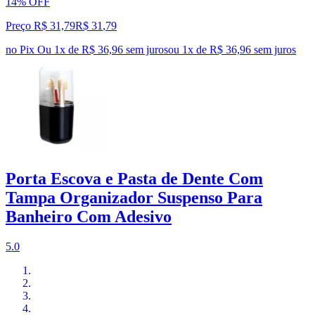
14% OFF
Preço R$ 31,79
R$
31
,
79
no Pix
Ou 1x de R$ 36,96 sem juros
ou
1
x de
R$ 36,96
sem juros
Porta Escova e Pasta de Dente Com
Tampa Organizador Suspenso Para
Banheiro Com Adesivo
5.0