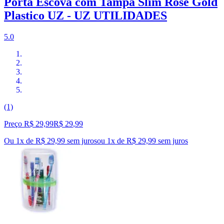
Porta Escova com Tampa Slim Rose Gold
Plastico UZ - UZ UTILIDADES
5.0
(1)
Preço R$ 29,99
R$
29
,
99
Ou 1x de R$ 29,99 sem juros
ou
1
x de
R$ 29,99
sem juros