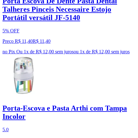
Porta Escova De Dente Pasta Dental
Talheres Pinceis Necessaire Estojo
Portátil versátil JF-5140
5% OFF
Preço R$ 11,40
R$
11
,
40
no Pix
Ou 1x de R$ 12,00 sem juros
ou
1
x de
R$ 12,00
sem juros
Porta-Escova e Pasta Arthi com Tampa
Incolor
5.0