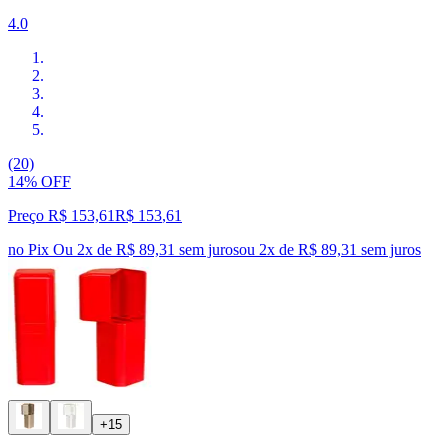
4.0
(20)
14% OFF
Preço R$ 153,61
R$
153
,
61
no Pix
Ou 2x de R$ 89,31 sem juros
ou
2
x de
R$ 89,31
sem juros
+15