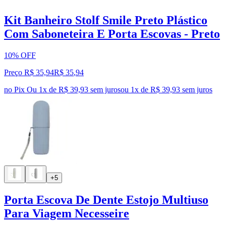
Kit Banheiro Stolf Smile Preto Plástico
Com Saboneteira E Porta Escovas - Preto
10% OFF
Preço R$ 35,94
R$
35
,
94
no Pix
Ou 1x de R$ 39,93 sem juros
ou
1
x de
R$ 39,93
sem juros
+5
Porta Escova De Dente Estojo Multiuso
Para Viagem Necesseire