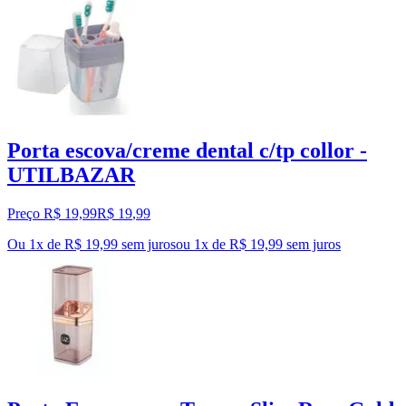
Porta escova/creme dental c/tp collor -
UTILBAZAR
Preço R$ 19,99
R$
19
,
99
Ou 1x de R$ 19,99 sem juros
ou
1
x de
R$ 19,99
sem juros