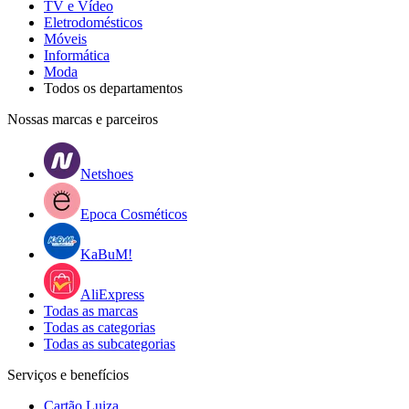
TV e Vídeo
Eletrodomésticos
Móveis
Informática
Moda
Todos os departamentos
Nossas marcas e parceiros
Netshoes
Epoca Cosméticos
KaBuM!
AliExpress
Todas as marcas
Todas as categorias
Todas as subcategorias
Serviços e benefícios
Cartão Luiza