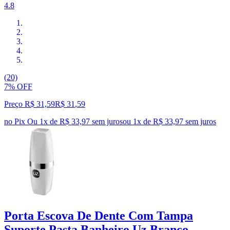
4.8
(20)
7% OFF
Preço R$ 31,59
R$
31
,
59
no Pix
Ou 1x de R$ 33,97 sem juros
ou
1
x de
R$ 33,97
sem juros
Porta Escova De Dente Com Tampa
Suporte Pasta Banheiro Uz Branco