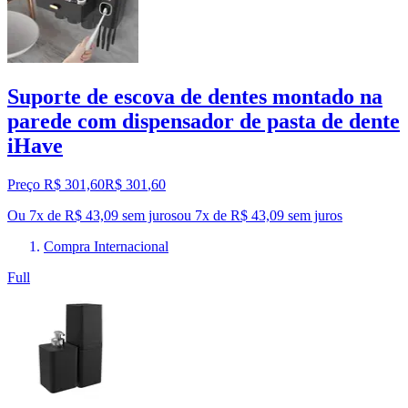
Suporte de escova de dentes montado na
parede com dispensador de pasta de dente
iHave
Preço R$ 301,60
R$
301
,
60
Ou 7x de R$ 43,09 sem juros
ou
7
x de
R$ 43,09
sem juros
Compra Internacional
Full