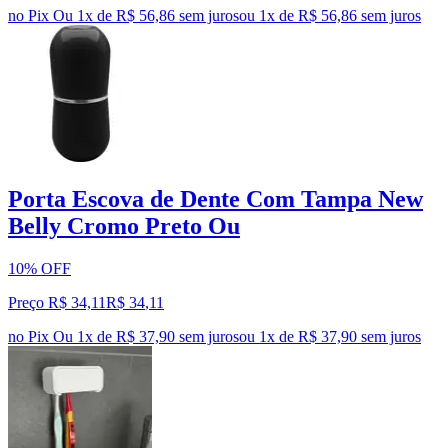
no Pix
Ou 1x de R$ 56,86 sem juros
ou
1
x de
R$ 56,86
sem juros
Porta Escova de Dente Com Tampa New
Belly Cromo Preto Ou
10% OFF
Preço R$ 34,11
R$
34
,
11
no Pix
Ou 1x de R$ 37,90 sem juros
ou
1
x de
R$ 37,90
sem juros