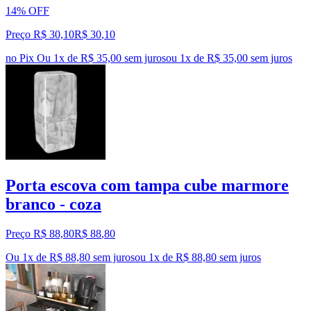
14% OFF
Preço R$ 30,10
R$
30
,
10
no Pix
Ou 1x de R$ 35,00 sem juros
ou
1
x de
R$ 35,00
sem juros
Porta escova com tampa cube marmore
branco - coza
Preço R$ 88,80
R$
88
,
80
Ou 1x de R$ 88,80 sem juros
ou
1
x de
R$ 88,80
sem juros