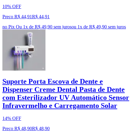
10% OFF
Preço R$ 44,91
R$
44
,
91
no Pix
Ou 1x de R$ 49,90 sem juros
ou
1
x de
R$ 49,90
sem juros
Suporte Porta Escova de Dente e
Dispenser Creme Dental Pasta de Dente
com Esterilizador UV Automático Sensor
Infravermelho e Carregamento Solar
14% OFF
Preço R$ 48,90
R$
48
,
90