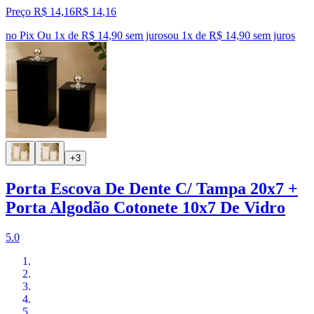
Preço R$ 14,16
R$
14
,
16
no Pix
Ou 1x de R$ 14,90 sem juros
ou
1
x de
R$ 14,90
sem juros
+3
Porta Escova De Dente C/ Tampa 20x7 +
Porta Algodão Cotonete 10x7 De Vidro
5.0