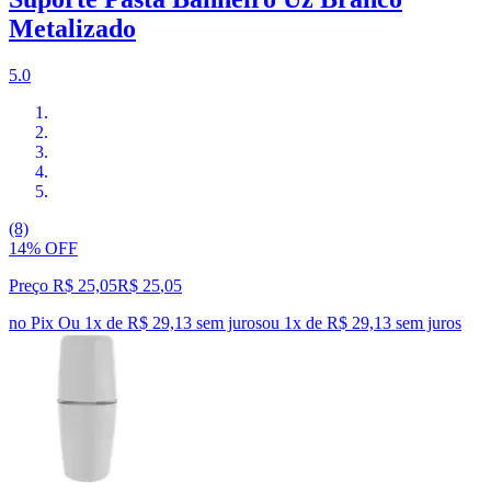
Metalizado
5.0
(8)
14% OFF
Preço R$ 25,05
R$
25
,
05
no Pix
Ou 1x de R$ 29,13 sem juros
ou
1
x de
R$ 29,13
sem juros