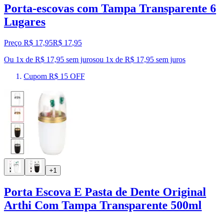
Porta-escovas com Tampa Transparente 6
Lugares
Preço R$ 17,95
R$
17
,
95
Ou 1x de R$ 17,95 sem juros
ou
1
x de
R$ 17,95
sem juros
Cupom R$ 15 OFF
+1
Porta Escova E Pasta de Dente Original
Arthi Com Tampa Transparente 500ml