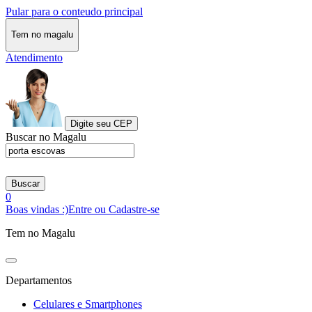
Pular para o conteudo principal
Tem no magalu
Atendimento
Digite seu CEP
Buscar no Magalu
Buscar
0
Boas vindas :)
Entre ou Cadastre-se
Tem no Magalu
Departamentos
Celulares e Smartphones