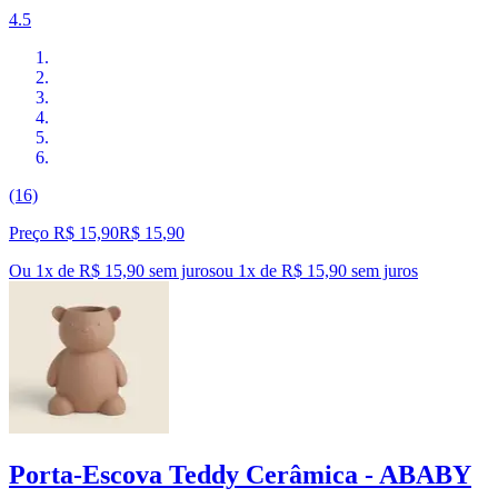
4.5
(16)
Preço R$ 15,90
R$
15
,
90
Ou 1x de R$ 15,90 sem juros
ou
1
x de
R$ 15,90
sem juros
Porta-Escova Teddy Cerâmica - ABABY