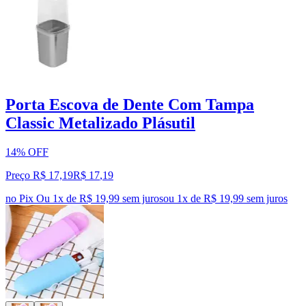
Porta Escova de Dente Com Tampa
Classic Metalizado Plásutil
14% OFF
Preço R$ 17,19
R$
17
,
19
no Pix
Ou 1x de R$ 19,99 sem juros
ou
1
x de
R$ 19,99
sem juros