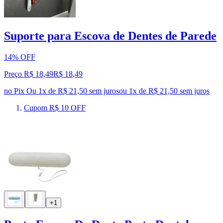
Suporte para Escova de Dentes de Parede
14% OFF
Preço R$ 18,49
R$
18
,
49
no Pix
Ou 1x de R$ 21,50 sem juros
ou
1
x de
R$ 21,50
sem juros
Cupom R$ 10 OFF
+1