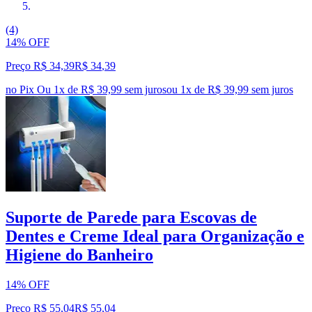
(4)
14% OFF
Preço R$ 34,39
R$
34
,
39
no Pix
Ou 1x de R$ 39,99 sem juros
ou
1
x de
R$ 39,99
sem juros
Suporte de Parede para Escovas de
Dentes e Creme Ideal para Organização e
Higiene do Banheiro
14% OFF
Preço R$ 55,04
R$
55
,
04