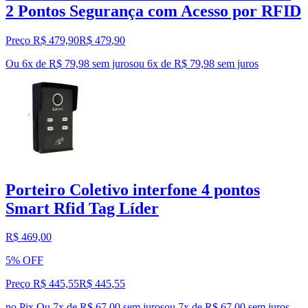
2 Pontos Segurança com Acesso por RFID
Preço R$ 479,90
R$
479
,
90
Ou 6x de R$ 79,98 sem juros
ou
6
x de
R$ 79,98
sem juros
Porteiro Coletivo interfone 4 pontos
Smart Rfid Tag Líder
R$ 469,00
5% OFF
Preço R$ 445,55
R$
445
,
55
no Pix
Ou 7x de R$ 67,00 sem juros
ou
7
x de
R$ 67,00
sem juros