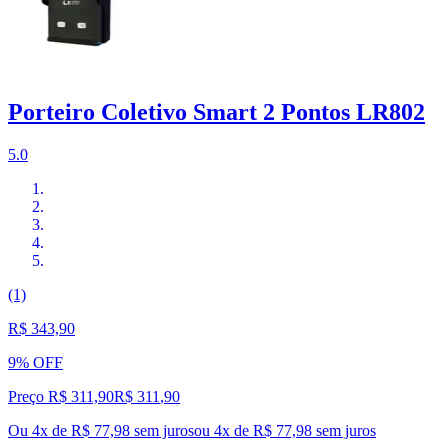
Porteiro Coletivo Smart 2 Pontos LR802
5.0
(1)
R$ 343,90
9% OFF
Preço R$ 311,90
R$
311
,
90
Ou 4x de R$ 77,98 sem juros
ou
4
x de
R$ 77,98
sem juros