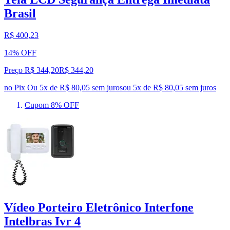
Brasil
R$ 400,23
14% OFF
Preço R$ 344,20
R$
344
,
20
no Pix
Ou 5x de R$ 80,05 sem juros
ou
5
x de
R$ 80,05
sem juros
Cupom 8% OFF
Vídeo Porteiro Eletrônico Interfone
Intelbras Ivr 4