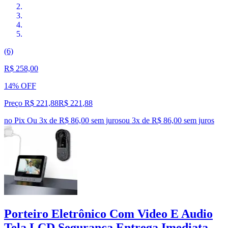
(6)
R$ 258,00
14% OFF
Preço R$ 221,88
R$
221
,
88
no Pix
Ou 3x de R$ 86,00 sem juros
ou
3
x de
R$ 86,00
sem juros
Porteiro Eletrônico Com Video E Audio
Tela LCD Segurança Entrega Imediata