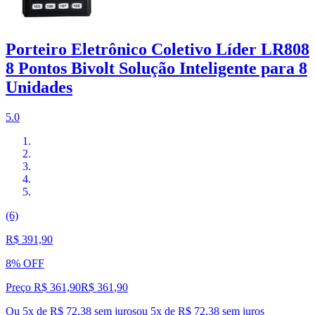
Porteiro Eletrônico Coletivo Líder LR808
8 Pontos Bivolt Solução Inteligente para 8
Unidades
5.0
(6)
R$ 391,90
8% OFF
Preço R$ 361,90
R$
361
,
90
Ou 5x de R$ 72,38 sem juros
ou
5
x de
R$ 72,38
sem juros