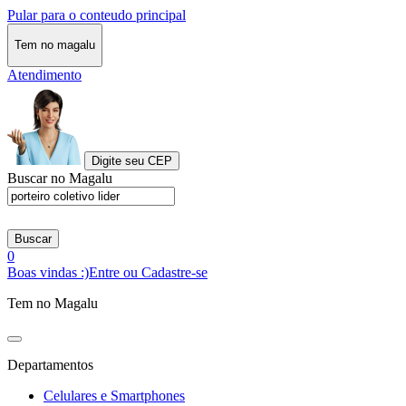
Pular para o conteudo principal
Tem no magalu
Atendimento
Digite seu CEP
Buscar no Magalu
Buscar
0
Boas vindas :)
Entre ou Cadastre-se
Tem no Magalu
Departamentos
Celulares e Smartphones