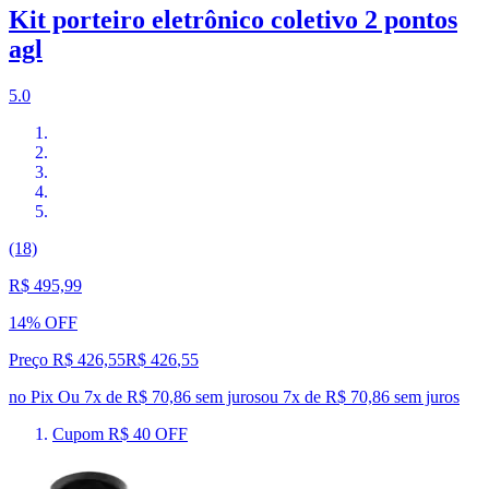
Kit porteiro eletrônico coletivo 2 pontos
agl
5.0
(18)
R$ 495,99
14% OFF
Preço R$ 426,55
R$
426
,
55
no Pix
Ou 7x de R$ 70,86 sem juros
ou
7
x de
R$ 70,86
sem juros
Cupom R$ 40 OFF