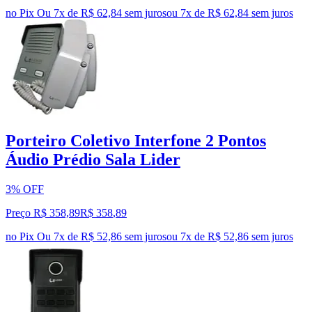
no Pix
Ou 7x de R$ 62,84 sem juros
ou
7
x de
R$ 62,84
sem juros
Porteiro Coletivo Interfone 2 Pontos
Áudio Prédio Sala Lider
3% OFF
Preço R$ 358,89
R$
358
,
89
no Pix
Ou 7x de R$ 52,86 sem juros
ou
7
x de
R$ 52,86
sem juros