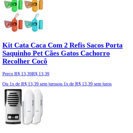
Kit Cata Caca Com 2 Refis Sacos Porta
Saquinho Pet Cães Gatos Cachorro
Recolher Cocô
Preço R$ 13,39
R$
13
,
39
Ou 1x de R$ 13,39 sem juros
ou
1
x de
R$ 13,39
sem juros