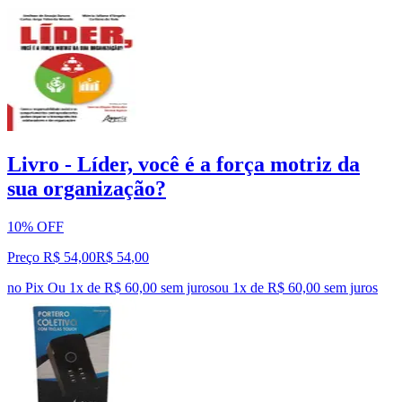
Livro - Líder, você é a força motriz da
sua organização?
10% OFF
Preço R$ 54,00
R$
54
,
00
no Pix
Ou 1x de R$ 60,00 sem juros
ou
1
x de
R$ 60,00
sem juros