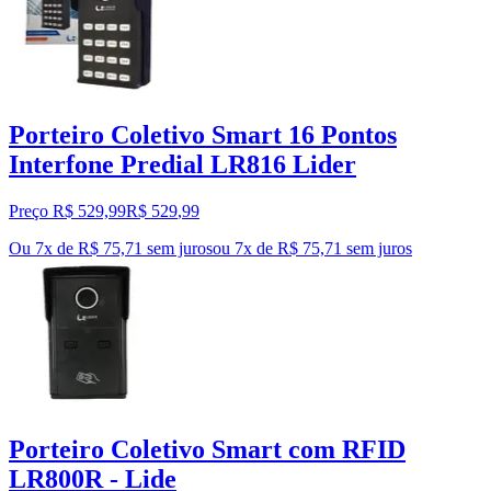
Porteiro Coletivo Smart 16 Pontos
Interfone Predial LR816 Lider
Preço R$ 529,99
R$
529
,
99
Ou 7x de R$ 75,71 sem juros
ou
7
x de
R$ 75,71
sem juros
Porteiro Coletivo Smart com RFID
LR800R - Lide