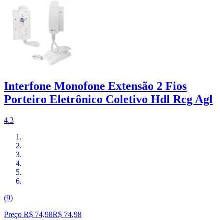
Interfone Monofone Extensão 2 Fios
Porteiro Eletrônico Coletivo Hdl Rcg Agl
4.3
(9)
Preço R$ 74,98
R$
74
,
98