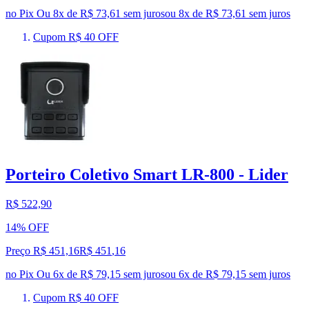
no Pix
Ou 8x de R$ 73,61 sem juros
ou
8
x de
R$ 73,61
sem juros
Cupom R$ 40 OFF
Porteiro Coletivo Smart LR-800 - Lider
R$ 522,90
14% OFF
Preço R$ 451,16
R$
451
,
16
no Pix
Ou 6x de R$ 79,15 sem juros
ou
6
x de
R$ 79,15
sem juros
Cupom R$ 40 OFF