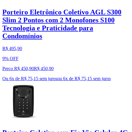
Porteiro Eletrônico Coletivo AGL S300
Slim 2 Pontos com 2 Monofones S100
Tecnologia e Praticidade para
Condomínios
R$ 495,90
9% OFF
Preço R$ 450,90
R$
450
,
90
Ou 6x de R$ 75,15 sem juros
ou
6
x de
R$ 75,15
sem juros