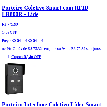
Porteiro Coletivo Smart com RFID
LR800R - Lide
R$ 745,90
14% OFF
Preço R$ 644,01
R$
644
,
01
no Pix
Ou 9x de R$ 75,32 sem juros
ou
9
x de
R$ 75,32
sem juros
Cupom R$ 40 OFF
Porteiro Interfone Coletivo Líder Smart