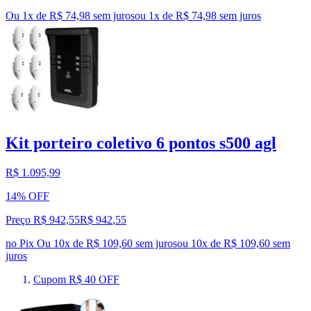
Ou 1x de R$ 74,98 sem juros
ou
1
x de
R$ 74,98
sem juros
Kit porteiro coletivo 6 pontos s500 agl
R$ 1.095,99
14% OFF
Preço R$ 942,55
R$
942
,
55
no Pix
Ou 10x de R$ 109,60 sem juros
ou
10
x de
R$ 109,60
sem
juros
Cupom R$ 40 OFF