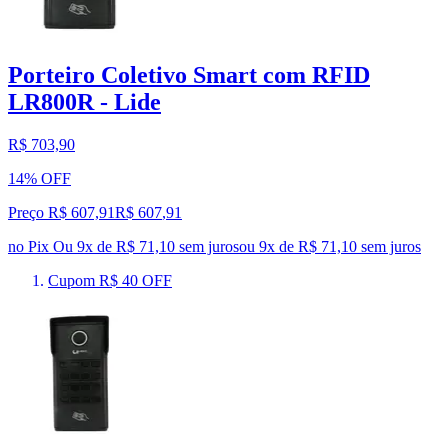
Porteiro Coletivo Smart com RFID
LR800R - Lide
R$ 703,90
14% OFF
Preço R$ 607,91
R$
607
,
91
no Pix
Ou 9x de R$ 71,10 sem juros
ou
9
x de
R$ 71,10
sem juros
Cupom R$ 40 OFF