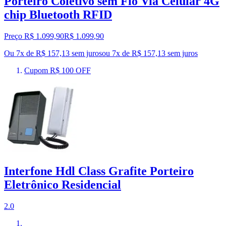
Porteiro Coletivo sem Fio Via Celular 4G
chip Bluetooth RFID
Preço R$ 1.099,90
R$
1.099
,
90
Ou 7x de R$ 157,13 sem juros
ou
7
x de
R$ 157,13
sem juros
Cupom R$ 100 OFF
Interfone Hdl Class Grafite Porteiro
Eletrônico Residencial
2.0