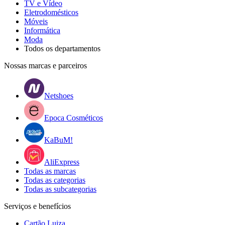
TV e Vídeo
Eletrodomésticos
Móveis
Informática
Moda
Todos os departamentos
Nossas marcas e parceiros
Netshoes
Epoca Cosméticos
KaBuM!
AliExpress
Todas as marcas
Todas as categorias
Todas as subcategorias
Serviços e benefícios
Cartão Luiza