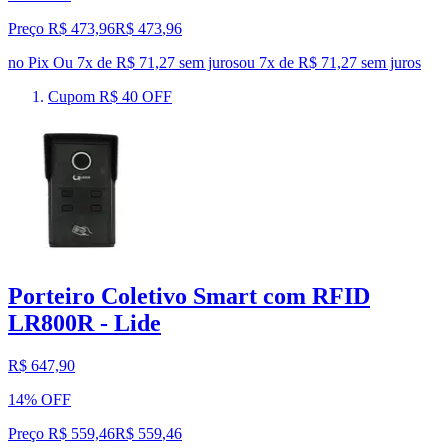
Preço R$ 473,96
R$
473
,
96
no Pix
Ou 7x de R$ 71,27 sem juros
ou
7
x de
R$ 71,27
sem juros
Cupom R$ 40 OFF
Porteiro Coletivo Smart com RFID
LR800R - Lide
R$ 647,90
14% OFF
Preço R$ 559,46
R$
559
,
46