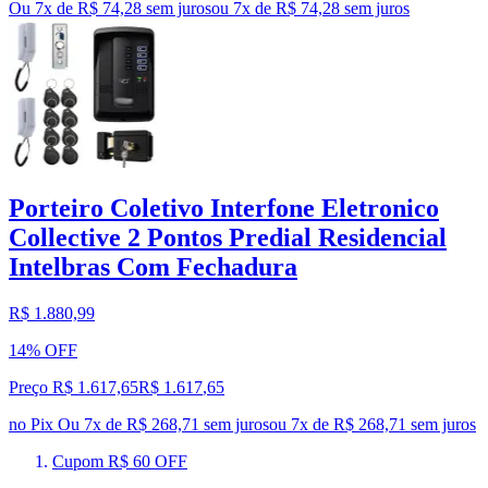
Ou 7x de R$ 74,28 sem juros
ou
7
x de
R$ 74,28
sem juros
Porteiro Coletivo Interfone Eletronico
Collective 2 Pontos Predial Residencial
Intelbras Com Fechadura
R$ 1.880,99
14% OFF
Preço R$ 1.617,65
R$
1.617
,
65
no Pix
Ou 7x de R$ 268,71 sem juros
ou
7
x de
R$ 268,71
sem juros
Cupom R$ 60 OFF