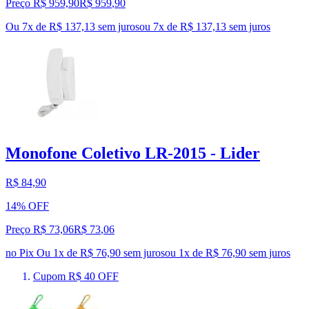
Preço R$ 959,90
R$
959
,
90
Ou 7x de R$ 137,13 sem juros
ou
7
x de
R$ 137,13
sem juros
Monofone Coletivo LR-2015 - Lider
R$ 84,90
14% OFF
Preço R$ 73,06
R$
73
,
06
no Pix
Ou 1x de R$ 76,90 sem juros
ou
1
x de
R$ 76,90
sem juros
Cupom R$ 40 OFF