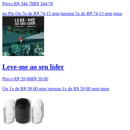
Preço R$ 344,78
R$
344
,
78
no Pix
Ou 5x de R$ 74,15 sem juros
ou
5
x de
R$ 74,15
sem juros
Leve-me ao seu líder
Preço R$ 59,00
R$
59
,
00
Ou 1x de R$ 59,00 sem juros
ou
1
x de
R$ 59,00
sem juros