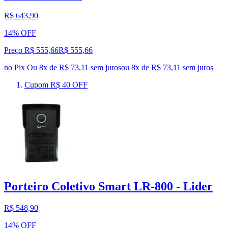
R$ 643,90
14% OFF
Preço R$ 555,66
R$
555
,
66
no Pix
Ou 8x de R$ 73,11 sem juros
ou
8
x de
R$ 73,11
sem juros
Cupom R$ 40 OFF
Porteiro Coletivo Smart LR-800 - Lider
R$ 548,90
14% OFF