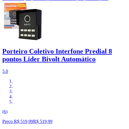
Porteiro Coletivo Interfone Predial 8
pontos Lider Bivolt Automático
5.0
(6)
Preço R$ 519,99
R$
519
,
99