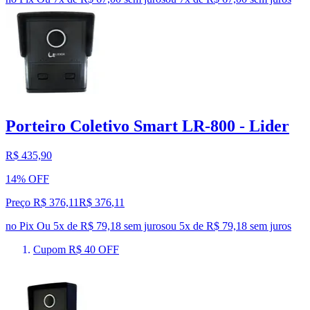
Porteiro Coletivo Smart LR-800 - Lider
R$ 435,90
14% OFF
Preço R$ 376,11
R$
376
,
11
no Pix
Ou 5x de R$ 79,18 sem juros
ou
5
x de
R$ 79,18
sem juros
Cupom R$ 40 OFF