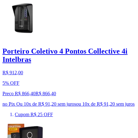
Porteiro Coletivo 4 Pontos Collective 4i
Intelbras
R$ 912,00
5% OFF
Preço R$ 866,40
R$
866
,
40
no Pix
Ou 10x de R$ 91,20 sem juros
ou
10
x de
R$ 91,20
sem juros
Cupom R$ 25 OFF