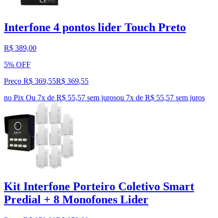
Interfone 4 pontos lider Touch Preto
R$ 389,00
5% OFF
Preço R$ 369,55
R$
369
,
55
no Pix
Ou 7x de R$ 55,57 sem juros
ou
7
x de
R$ 55,57
sem juros
Kit Interfone Porteiro Coletivo Smart
Predial + 8 Monofones Lider