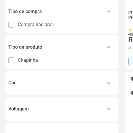
Tipo de compra
Pr
PP
Compra nacional
R$
R
Tipo de produto
(
10
Chapinha
Cor
Preto
Voltagem
Bivolt