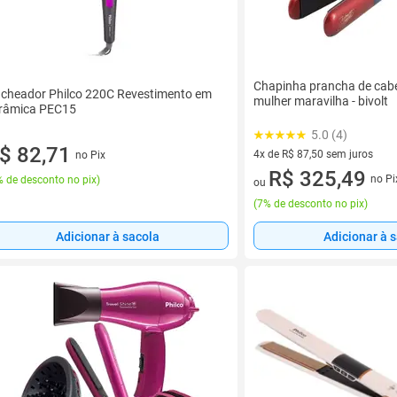
Chapinha prancha de cabel
cheador Philco 220C Revestimento em
mulher maravilha - bivolt
râmica PEC15
5.0 (4)
$ 82,71
4x de R$ 87,50 sem juros
no Pix
4 vez de R$ 87,50 sem juros
R$ 325,49
no Pi
 de desconto no pix
)
ou
(
7% de desconto no pix
)
Adicionar à sacola
Adicionar à 