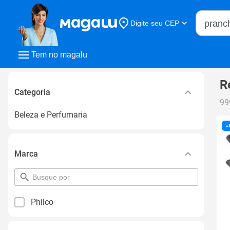
Buscar n
Digite seu CEP
Buscar
Tem no magalu
R
Categoria
99
Beleza e Perfumaria
Marca
pesquisar
por
filtro
Philco