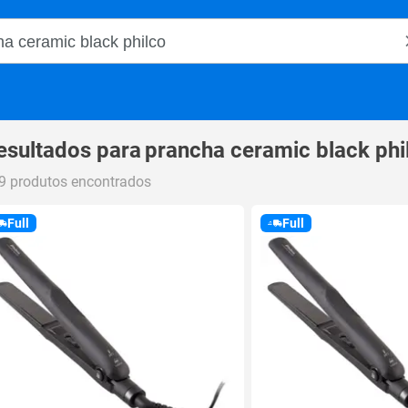
o Magalu
esultados para
prancha ceramic black phi
9 produtos encontrados
Full
Full