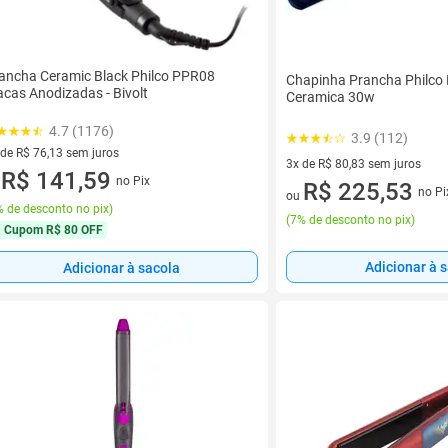
ancha Ceramic Black Philco PPR08
Chapinha Prancha Philco 
acas Anodizadas - Bivolt
Ceramica 30w
4.7 (1176)
3.9 (112)
 de R$ 76,13 sem juros
3x de R$ 80,83 sem juros
ez de R$ 76,13 sem juros
R$ 141,59
no Pix
3 vez de R$ 80,83 sem juros
R$ 225,53
u
no Pi
ou
 de desconto no pix
)
(
7% de desconto no pix
)
Cupom
R$ 80 OFF
Adicionar à 
Adicionar à sacola