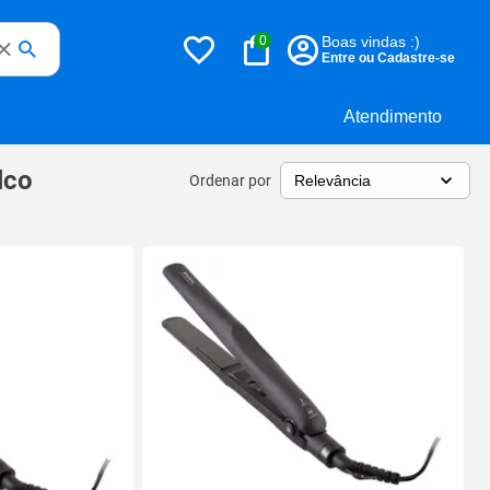
0
Boas vindas :)
Entre ou Cadastre-se
Atendimento
lco
Ordenar por