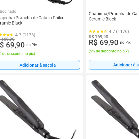
trocinado
Chapinha/Prancha de Cab
apinha/Prancha de Cabelo Philco
Ceramic Black
ramic Black
4.7 (1176)
4.7 (1176)
R$ 169,90
 169,90
R$ 69,90
no Pix
$ 69,90
no Pix
(
5% de desconto no pix
)
 de desconto no pix
)
Adicionar à 
Adicionar à sacola