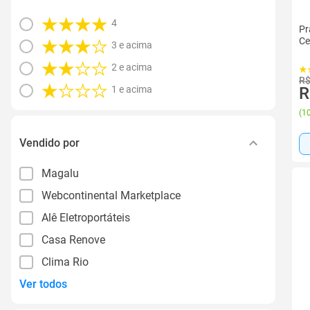
4
Pr
Ce
3 e acima
2 e acima
R$
1 e acima
R
(
10
Vendido por
Magalu
Webcontinental Marketplace
Alê Eletroportáteis
Casa Renove
Clima Rio
Ver todos