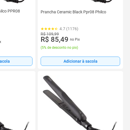
hilco PPR08
Prancha Ceramic Black Ppr08 Philco
4.7 (1176)
R$ 109,99
R$ 85,49
no Pix
x
(
5% de desconto no pix
)
Adicionar à sacola
sacola