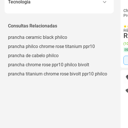
Tecnologia
Ch
Cerâmica
Pr
Cerâmica com Tourmaline Íon
Consultas Relacionadas
R$
Cerâmica, Íons
R
prancha ceramic black philco
Cerâmica, Turmalina, com Íons
(
10
prancha philco chrome rose titanium ppr10
prancha de cabelo philco
prancha chrome rose ppr10 philco bivolt
prancha titanium chrome rose bivolt ppr10 philco