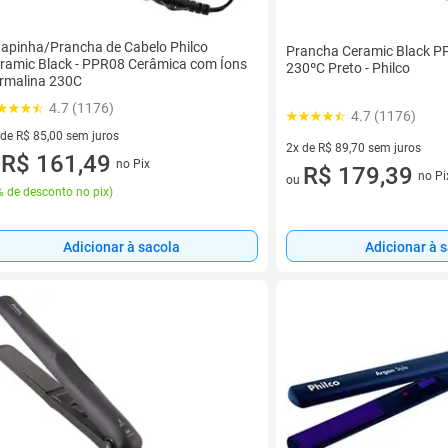
apinha/Prancha de Cabelo Philco
Prancha Ceramic Black PP
ramic Black - PPR08 Cerâmica com Íons
230ºC Preto - Philco
rmalina 230C
4.7 (1176)
4.7 (1176)
 de R$ 85,00 sem juros
2x de R$ 89,70 sem juros
ez de R$ 85,00 sem juros
R$ 161,49
no Pix
u
2 vez de R$ 89,70 sem juros
R$ 179,39
no Pi
ou
 de desconto no pix
)
Adicionar à sacola
Adicionar à 