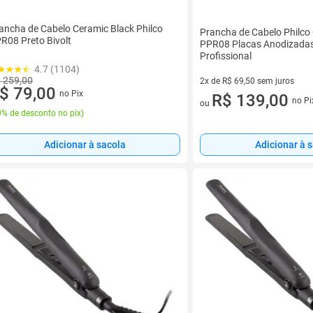
ancha de Cabelo Ceramic Black Philco
Prancha de Cabelo Philco
R08 Preto Bivolt
PPR08 Placas Anodizadas
Profissional
4.7 (1104)
 259,00
2x de R$ 69,50 sem juros
$ 79,00
no Pix
2 vez de R$ 69,50 sem juros
R$ 139,00
no Pi
ou
% de desconto no pix
)
Adicionar à sacola
Adicionar à 