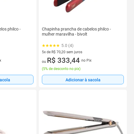
os philco -
Chapinha prancha de cabelos philco -
mulher maravilha - bivolt
5.0 (4)
5x de R$ 70,20 sem juros
5 vez de R$ 70,20 sem juros
R$ 333,44
x
no Pix
ou
(
5% de desconto no pix
)
sacola
Adicionar à sacola