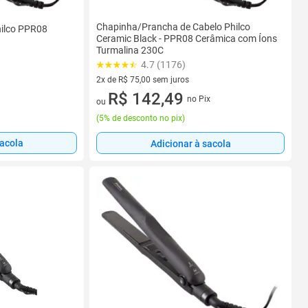
Chapinha/Prancha de Cabelo Philco
hilco PPR08
Ceramic Black - PPR08 Cerâmica com Íons
Turmalina 230C
4.7 (1176)
2x de R$ 75,00 sem juros
2 vez de R$ 75,00 sem juros
R$ 142,49
no Pix
ou
(
5% de desconto no pix
)
sacola
Adicionar à sacola