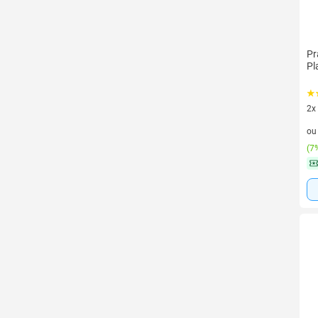
Pr
Pl
2x
2 v
o
(
7%