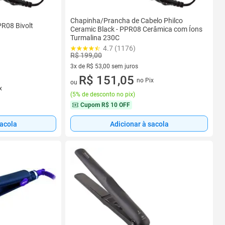
Chapinha/Prancha de Cabelo Philco
R08 Bivolt
Ceramic Black - PPR08 Cerâmica com Íons
Turmalina 230C
4.7 (1176)
R$ 199,00
3x de R$ 53,00 sem juros
3 vez de R$ 53,00 sem juros
R$ 151,05
no Pix
ou
x
(
5% de desconto no pix
)
Cupom
R$ 10 OFF
sacola
Adicionar à sacola