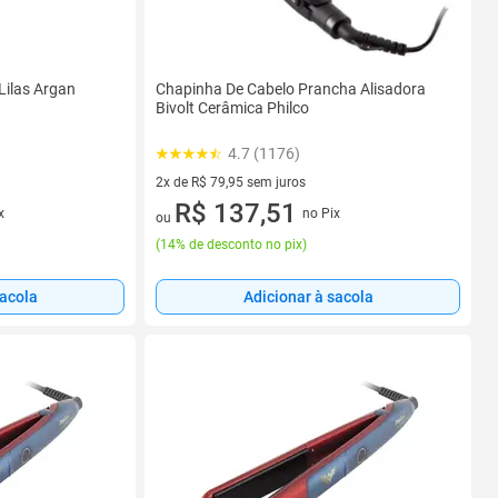
Lilas Argan
Chapinha De Cabelo Prancha Alisadora
Bivolt Cerâmica Philco
4.7 (1176)
2x de R$ 79,95 sem juros
2 vez de R$ 79,95 sem juros
R$ 137,51
x
no Pix
ou
(
14% de desconto no pix
)
sacola
Adicionar à sacola