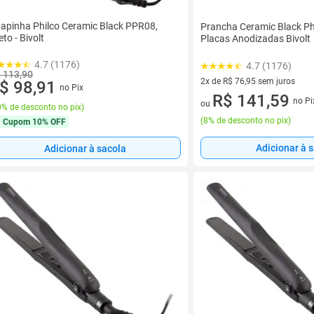
apinha Philco Ceramic Black PPR08,
Prancha Ceramic Black P
eto - Bivolt
Placas Anodizadas Bivolt
4.7 (1176)
4.7 (1176)
 113,90
2x de R$ 76,95 sem juros
$ 98,91
no Pix
2 vez de R$ 76,95 sem juros
R$ 141,59
no Pi
ou
% de desconto no pix
)
(
8% de desconto no pix
)
Cupom
10% OFF
Adicionar à 
Adicionar à sacola