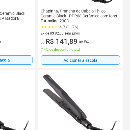
Chapinha/Prancha de Cabelo Philco
 Ceramic Black
Ceramic Black - PPR08 Cerâmica com Íons
 Alisadora
Turmalina 230C
4.7 (1176)
2x de R$ 82,50 sem juros
2 vez de R$ 82,50 sem juros
R$ 141,89
no Pix
x
ou
(
14% de desconto no pix
)
sacola
Adicionar à sacola