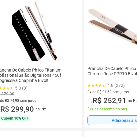
Prancha De Cabelo Philco
ancha De Cabelo Philco Titanium
Chrome Rose PPR10 Bivol
ofissional Salão Digital Ions 450f
ogressiva Chapinha Bivolt
4.8 (272)
5.0 (8)
3x de R$ 91,63 sem juros
 379,00
3 vez de R$ 91,63 sem juros
R$ 252,91
 de R$ 74,98 sem juros
no Pi
ou
ez de R$ 74,98 sem juros
R$ 299,90
no Pix
(
8% de desconto no pix
)
u
Cupom
10% OFF
Adicionar à 