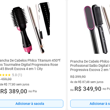
ancha De Cabelos Philco Titanium 450ºf
Prancha De Cabelo Philco
ns Tourmaline Digital Progressiva Rose
Profissional Salão Digital 
45 Bivolt Escova 4 em 1 City
Progressiva Escova 2 em 
HQ
5.0 (1)
R$ 399,90
 459,00
4x de R$ 87,48 sem juros
 de R$ 77,80 sem juros
4 vez de R$ 87,48 sem juros
R$ 349,90
no Pi
ez de R$ 77,80 sem juros
R$ 389,00
ou
no Pix
u
Adicionar à sacola
Adicionar à 