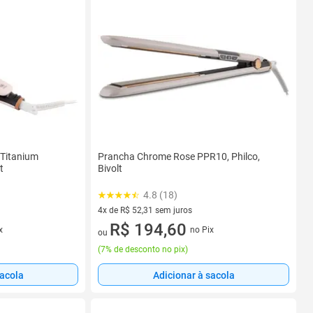
 Titanium
Prancha Chrome Rose PPR10, Philco,
t
Bivolt
4.8 (18)
4x de R$ 52,31 sem juros
4 vez de R$ 52,31 sem juros
R$ 194,60
x
no Pix
ou
(
7% de desconto no pix
)
sacola
Adicionar à sacola