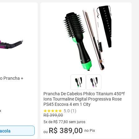
lco Prancha +
Prancha De Cabelos Philco Titanium 450ºf
Ions Tourmaline Digital Progressiva Rose
PS45 Escova 4 em 1 City
5.0 (1)
x
R$ 399,00
5x de R$ 77,80 sem juros
5 vez de R$ 77,80 sem juros
R$ 389,00
sacola
no Pix
ou