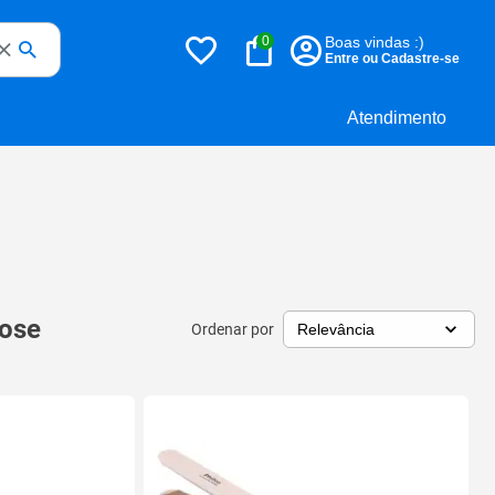
0
Boas vindas :)
Entre ou Cadastre-se
Atendimento
rose
Ordenar por