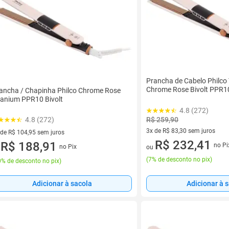
Prancha de Cabelo Philco
Chrome Rose Bivolt PPR1
ancha / Chapinha Philco Chrome Rose
tanium PPR10 Bivolt
4.8 (272)
R$ 259,90
4.8 (272)
3x de R$ 83,30 sem juros
 de R$ 104,95 sem juros
3 vez de R$ 83,30 sem juros
R$ 232,41
ez de R$ 104,95 sem juros
R$ 188,91
no Pi
no Pix
ou
u
(
7% de desconto no pix
)
% de desconto no pix
)
Adicionar à sacola
Adicionar à 