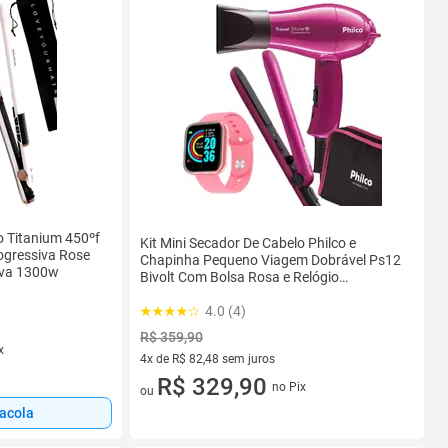
o Titanium 450ºf
Kit Mini Secador De Cabelo Philco e
rogressiva Rose
Chapinha Pequeno Viagem Dobrável Ps12
iva 1300w
Bivolt Com Bolsa Rosa e Relógio
Smartwatch
4.0 (4)
R$ 359,90
x
4x de R$ 82,48 sem juros
4 vez de R$ 82,48 sem juros
R$ 329,90
no Pix
ou
sacola