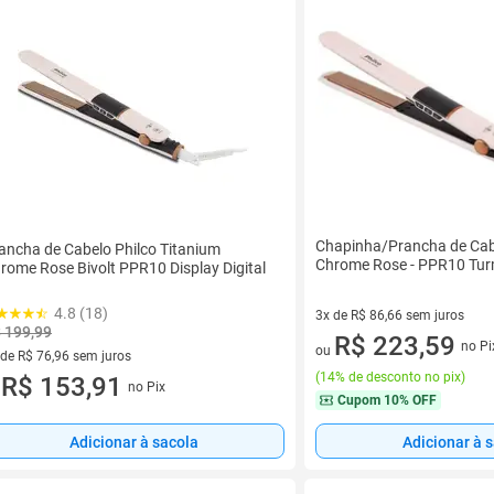
Chapinha/Prancha de Cab
ancha de Cabelo Philco Titanium
Chrome Rose - PPR10 Tur
rome Rose Bivolt PPR10 Display Digital
4.8 (18)
3x de R$ 86,66 sem juros
 199,99
3 vez de R$ 86,66 sem juros
R$ 223,59
no Pi
ou
 de R$ 76,96 sem juros
(
14% de desconto no pix
)
ez de R$ 76,96 sem juros
R$ 153,91
no Pix
u
Cupom
10% OFF
Adicionar à sacola
Adicionar à 