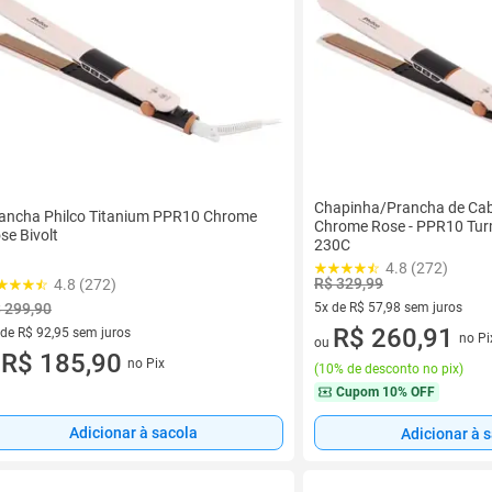
Chapinha/Prancha de Cab
ancha Philco Titanium PPR10 Chrome
Chrome Rose - PPR10 Tur
se Bivolt
230C
4.8 (272)
R$ 329,99
4.8 (272)
 299,90
5x de R$ 57,98 sem juros
5 vez de R$ 57,98 sem juros
R$ 260,91
 de R$ 92,95 sem juros
no Pi
ou
ez de R$ 92,95 sem juros
R$ 185,90
no Pix
u
(
10% de desconto no pix
)
Cupom
10% OFF
Adicionar à sacola
Adicionar à 