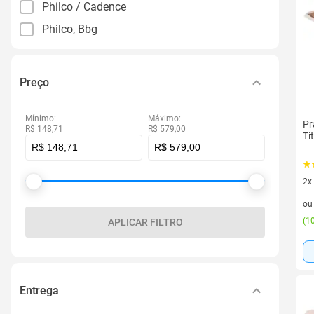
Philco / Cadence
Philco, Bbg
Preço
Mínimo:
Máximo:
Pr
R$ 148,71
R$ 579,00
Ti
2x
2 v
o
(
10
APLICAR FILTRO
Entrega