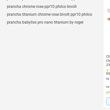
prancha chrome rose ppr10 philco bivolt
prancha titanium chrome rose bivolt ppr10 philco
prancha babyliss pro nano titanium by roger
Ch
Ch
2
R$
4x
4 v
o
(
5%