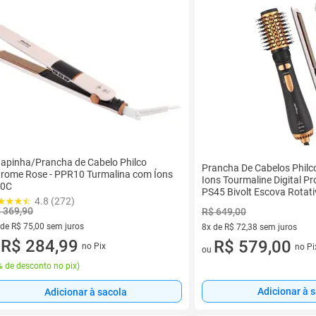
apinha/Prancha de Cabelo Philco
Prancha De Cabelos Philc
rome Rose - PPR10 Turmalina com Íons
Ions Tourmaline Digital P
30C
PS45 Bivolt Escova Rotat
4.8 (272)
 369,90
R$ 649,00
 de R$ 75,00 sem juros
8x de R$ 72,38 sem juros
ez de R$ 75,00 sem juros
R$ 284,99
8 vez de R$ 72,38 sem juros
R$ 579,00
no Pix
no Pi
u
ou
 de desconto no pix
)
Adicionar à 
Adicionar à sacola