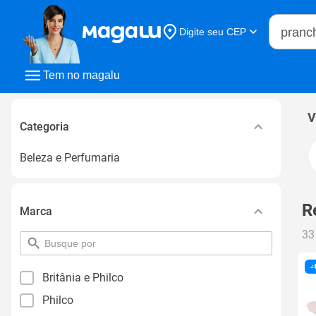
Buscar n
Digite seu CEP
Buscar
Tem no magalu
V
Categoria
Beleza e Perfumaria
R
Marca
33
pesquisar
por
filtro
Britânia e Philco
Philco