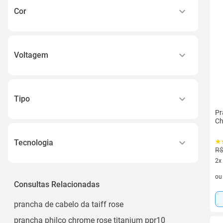
Cor
Azul
Chrome
Voltagem
Cinza
110v
Lilás
220v
Preto
Tipo
Bivolt
Ver todos
Pr
Profissional
Ch
Secador de Cabelo
Tecnologia
R$
2x
Ptc
2 v
o
Turmalina
Consultas Relacionadas
prancha de cabelo da taiff rose
prancha philco chrome rose titanium ppr10