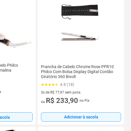
elo Philco
Prancha de Cabelo Chrome Rose PPR10
malina
Philco Com Bolsa Display Digital Cordão
Giratório 360 Bivolt
4.8 (18)
x
3x de R$ 77,97 sem juros
3 vez de R$ 77,97 sem juros
R$ 233,90
no Pix
ou
Adicionar à sacola
sacola