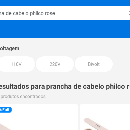
o Magalu
oltagem
110V
220V
Bivolt
esultados para
prancha de cabelo philco 
 produtos encontrados
Full