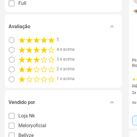
Full
Avaliação
5
4 e acima
3 e acima
Pr
Ro
2 e acima
1 e acima
R$
2x
2 v
Vendido por
o
Loja Nk
Meloryoficial
Bellyze