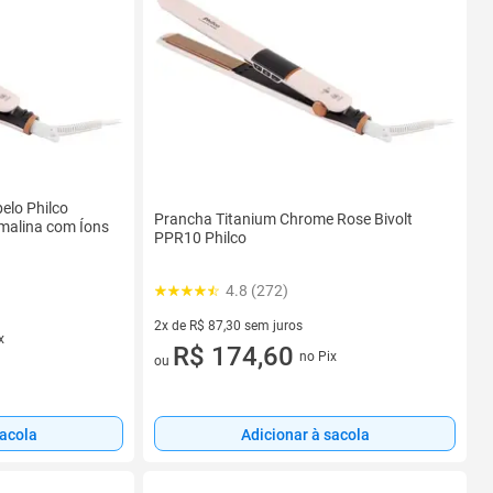
elo Philco
Prancha Titanium Chrome Rose Bivolt
malina com Íons
PPR10 Philco
4.8 (272)
2x de R$ 87,30 sem juros
x
2 vez de R$ 87,30 sem juros
R$ 174,60
no Pix
ou
sacola
Adicionar à sacola