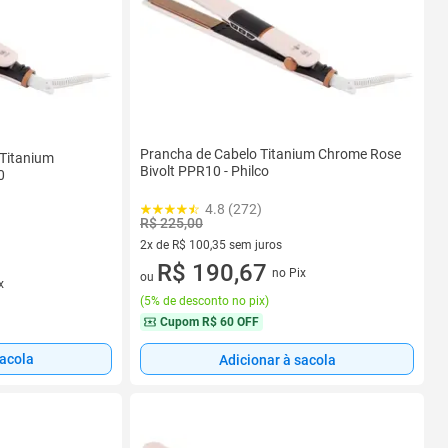
Prancha de Cabelo Titanium Chrome Rose
 Titanium
Bivolt PPR10 - Philco
0
4.8 (272)
R$ 225,00
2x de R$ 100,35 sem juros
2 vez de R$ 100,35 sem juros
R$ 190,67
no Pix
ou
x
(
5% de desconto no pix
)
Cupom
R$ 60 OFF
sacola
Adicionar à sacola