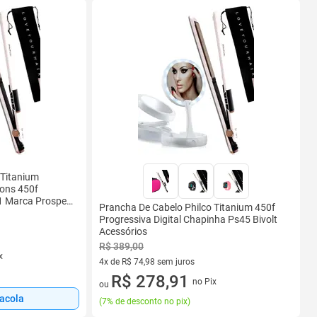
 Titanium
Ions 450f
1 Marca Prosper
Prancha De Cabelo Philco Titanium 450f
Progressiva Digital Chapinha Ps45 Bivolt
Acessórios
R$ 389,00
x
4x de R$ 74,98 sem juros
4 vez de R$ 74,98 sem juros
R$ 278,91
no Pix
ou
sacola
(
7% de desconto no pix
)