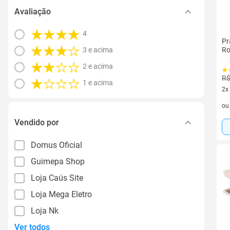
Avaliação
4
Pr
Ro
3 e acima
2 e acima
R$
1 e acima
2x
2 v
o
Vendido por
Domus Oficial
Guimepa Shop
Loja Caús Site
Loja Mega Eletro
Loja Nk
Ver todos