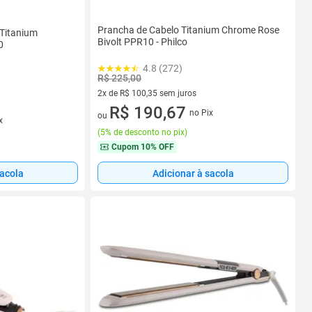
Prancha de Cabelo Titanium Chrome Rose
 Titanium
Bivolt PPR10 - Philco
0
4.8 (272)
R$ 225,00
2x de R$ 100,35 sem juros
2 vez de R$ 100,35 sem juros
R$ 190,67
no Pix
ou
x
(
5% de desconto no pix
)
Cupom
10% OFF
sacola
Adicionar à sacola