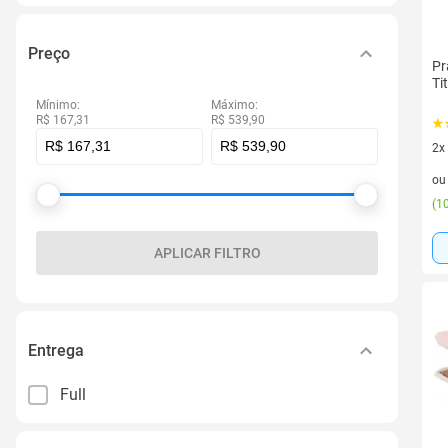
Preço
Pr
Ti
Mínimo:
Máximo:
R$ 167,31
R$ 539,90
2x
2 v
o
(
10
APLICAR FILTRO
Entrega
Full