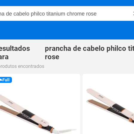
o Magalu
esultados
prancha de cabelo philco t
ara
rose
produtos encontrados
Full