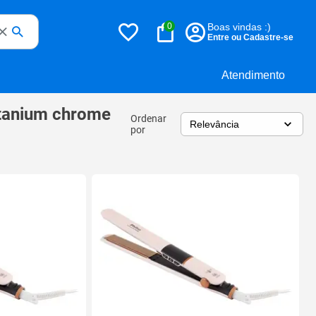
0
Boas vindas :)
Entre ou Cadastre-se
Atendimento
itanium chrome
Ordenar
por