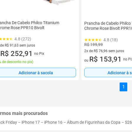
ancha De Cabelo Philco Titanium
Prancha de Cabelo Philco
rome Rose PPR10 Bivolt
Chrome Rose Bivolt PPR10 
4.8 (272)
4.8 (18)
R$ 199,99
 de R$ 91,63 sem juros
2x de R$ 76,96 sem juros
ez de R$ 91,63 sem juros
R$ 252,91
no Pix
u
2 vez de R$ 76,96 sem juros
R$ 153,91
no Pi
ou
 de desconto no pix
)
Adicionar à 
Adicionar à sacola
1
rmos mais procurados
ack Friday
–
iPhone 17
–
iPhone 16
–
Álbum de Figurinhas da Copa
–
S26