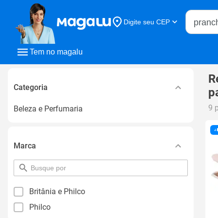
Buscar n
Digite seu CEP
Buscar
Tem no magalu
R
Categoria
p
9 
Beleza e Perfumaria
Marca
pesquisar
por
filtro
Britânia e Philco
Philco