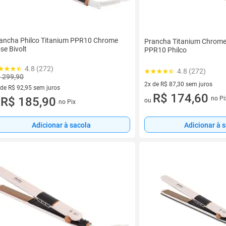
ancha Philco Titanium PPR10 Chrome
Prancha Titanium Chrome 
se Bivolt
PPR10 Philco
4.8 (272)
4.8 (272)
 299,90
2x de R$ 87,30 sem juros
 de R$ 92,95 sem juros
2 vez de R$ 87,30 sem juros
R$ 174,60
ez de R$ 92,95 sem juros
R$ 185,90
no Pi
ou
no Pix
u
Adicionar à sacola
Adicionar à 