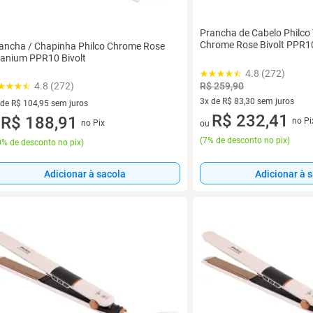
Prancha de Cabelo Philco
Chrome Rose Bivolt PPR1
ancha / Chapinha Philco Chrome Rose
tanium PPR10 Bivolt
4.8 (272)
R$ 259,90
4.8 (272)
3x de R$ 83,30 sem juros
 de R$ 104,95 sem juros
3 vez de R$ 83,30 sem juros
R$ 232,41
ez de R$ 104,95 sem juros
R$ 188,91
no Pi
no Pix
ou
u
(
7% de desconto no pix
)
% de desconto no pix
)
Adicionar à sacola
Adicionar à 