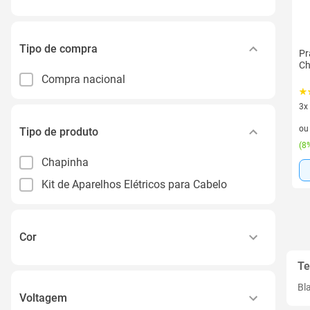
Tipo de compra
Pr
Ch
Compra nacional
3x
3 v
o
Tipo de produto
(
8%
Chapinha
Kit de Aparelhos Elétricos para Cabelo
Cor
Te
Chrome
Bl
Rosa
Voltagem