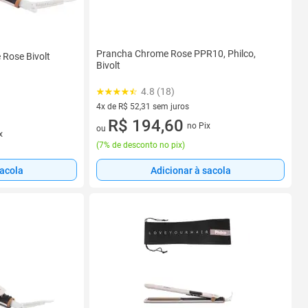
Prancha Chrome Rose PPR10, Philco,
Rose Bivolt
Bivolt
4.8 (18)
4x de R$ 52,31 sem juros
4 vez de R$ 52,31 sem juros
R$ 194,60
no Pix
ou
x
(
7% de desconto no pix
)
sacola
Adicionar à sacola