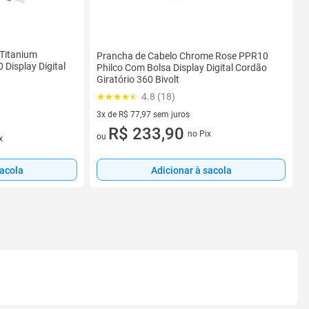
 Titanium
Prancha de Cabelo Chrome Rose PPR10
Display Digital
Philco Com Bolsa Display Digital Cordão
Giratório 360 Bivolt
4.8 (18)
3x de R$ 77,97 sem juros
3 vez de R$ 77,97 sem juros
R$ 233,90
no Pix
ou
x
sacola
Adicionar à sacola