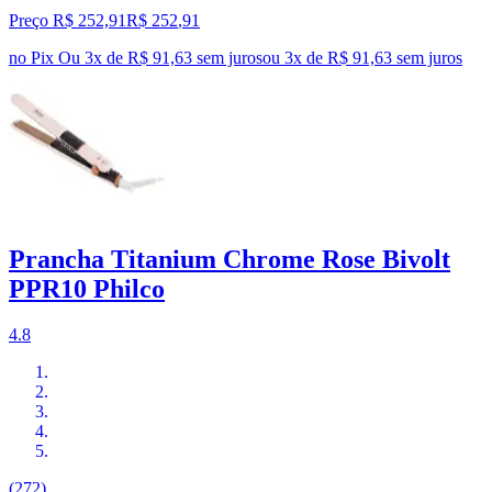
Preço R$ 252,91
R$
252
,
91
no Pix
Ou 3x de R$ 91,63 sem juros
ou
3
x de
R$ 91,63
sem juros
Prancha Titanium Chrome Rose Bivolt
PPR10 Philco
4.8
(272)