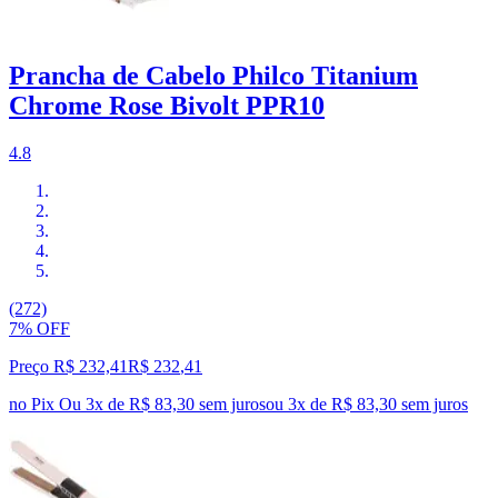
Prancha de Cabelo Philco Titanium
Chrome Rose Bivolt PPR10
4.8
(272)
7% OFF
Preço R$ 232,41
R$
232
,
41
no Pix
Ou 3x de R$ 83,30 sem juros
ou
3
x de
R$ 83,30
sem juros