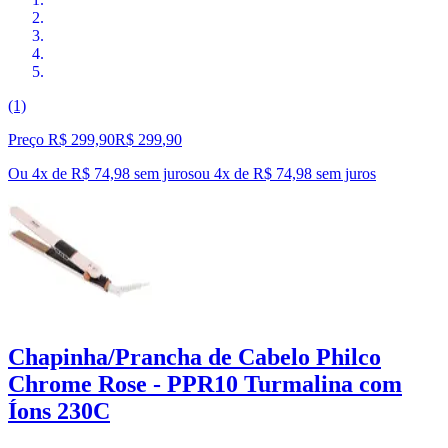
(1)
Preço R$ 299,90
R$
299
,
90
Ou 4x de R$ 74,98 sem juros
ou
4
x de
R$ 74,98
sem juros
Chapinha/Prancha de Cabelo Philco
Chrome Rose - PPR10 Turmalina com
Íons 230C