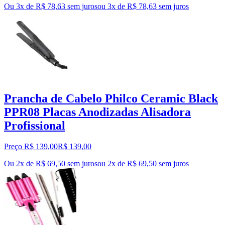
Ou 3x de R$ 78,63 sem juros
ou
3
x de
R$ 78,63
sem juros
Prancha de Cabelo Philco Ceramic Black
PPR08 Placas Anodizadas Alisadora
Profissional
Preço R$ 139,00
R$
139
,
00
Ou 2x de R$ 69,50 sem juros
ou
2
x de
R$ 69,50
sem juros