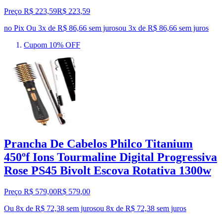
Preço R$ 223,59
R$
223
,
59
no Pix
Ou 3x de R$ 86,66 sem juros
ou
3
x de
R$ 86,66
sem juros
Cupom 10% OFF
Prancha De Cabelos Philco Titanium
450ºf Ions Tourmaline Digital Progressiva
Rose PS45 Bivolt Escova Rotativa 1300w
Preço R$ 579,00
R$
579
,
00
Ou 8x de R$ 72,38 sem juros
ou
8
x de
R$ 72,38
sem juros