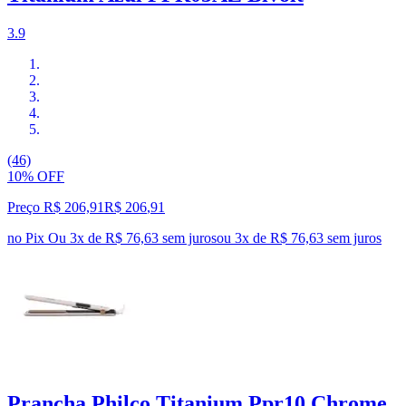
3.9
(46)
10% OFF
Preço R$ 206,91
R$
206
,
91
no Pix
Ou 3x de R$ 76,63 sem juros
ou
3
x de
R$ 76,63
sem juros
Prancha Philco Titanium Ppr10 Chrome