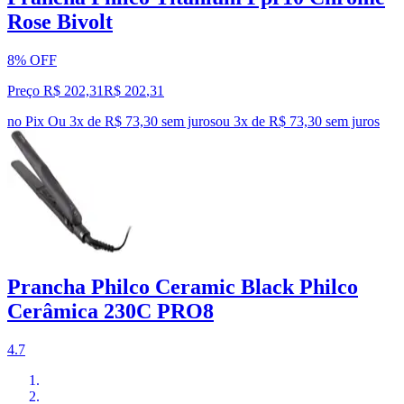
Rose Bivolt
8% OFF
Preço R$ 202,31
R$
202
,
31
no Pix
Ou 3x de R$ 73,30 sem juros
ou
3
x de
R$ 73,30
sem juros
Prancha Philco Ceramic Black Philco
Cerâmica 230C PRO8
4.7