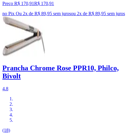
Preço R$ 170,91
R$
170
,
91
no Pix
Ou 2x de R$ 89,95 sem juros
ou
2
x de
R$ 89,95
sem juros
Prancha Chrome Rose PPR10, Philco,
Bivolt
4.8
(18)