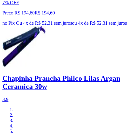
7% OFF
Preço R$ 194,60
R$
194
,
60
no Pix
Ou 4x de R$ 52,31 sem juros
ou
4
x de
R$ 52,31
sem juros
Chapinha Prancha Philco Lilas Argan
Ceramica 30w
3.9