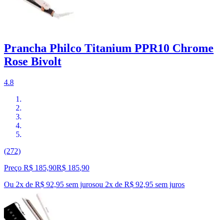
Prancha Philco Titanium PPR10 Chrome
Rose Bivolt
4.8
(272)
Preço R$ 185,90
R$
185
,
90
Ou 2x de R$ 92,95 sem juros
ou
2
x de
R$ 92,95
sem juros