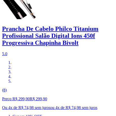
Prancha De Cabelo Philco Titanium
Profissional Salão Digital Ions 450f
Progressiva Chapinha Bivolt
5.0
(8)
Preço R$ 299,90
R$
299
,
90
Ou 4x de R$ 74,98 sem juros
ou
4
x de
R$ 74,98
sem juros