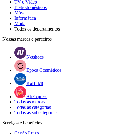
TV e Vídeo
Eletrodomésticos
Móveis
Informática
Moda
Todos os departamentos
Nossas marcas e parceiros
Netshoes
Epoca Cosméticos
KaBuM!
AliExpress
Todas as marcas
Todas as categorias
Todas as subcategorias
Serviços e benefícios
Cartão Luiza