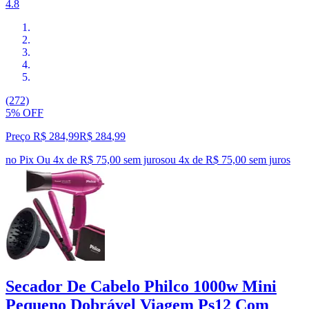
4.8
(272)
5% OFF
Preço R$ 284,99
R$
284
,
99
no Pix
Ou 4x de R$ 75,00 sem juros
ou
4
x de
R$ 75,00
sem juros
Secador De Cabelo Philco 1000w Mini
Pequeno Dobrável Viagem Ps12 Com