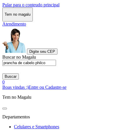
Pular para o conteudo principal
Tem no magalu
Atendimento
Digite seu CEP
Buscar no Magalu
Buscar
0
Boas vindas :)
Entre ou Cadastre-se
Tem no Magalu
Departamentos
Celulares e Smartphones