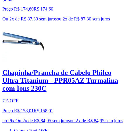
Preço R$ 174,60
R$
174
,
60
Ou 2x de R$ 87,30 sem juros
ou
2
x de
R$ 87,30
sem juros
Chapinha/Prancha de Cabelo Philco
Ultra Titanium - PPR05AZ Turmalina
com Íons 230C
7% OFF
Preço R$ 158,01
R$
158
,
01
no Pix
Ou 2x de R$ 84,95 sem juros
ou
2
x de
R$ 84,95
sem juros
Cupom 10% OFF