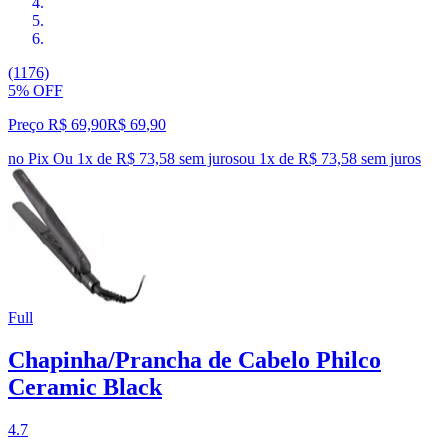
(1176)
5% OFF
Preço R$ 69,90
R$
69
,
90
no Pix
Ou 1x de R$ 73,58 sem juros
ou
1
x de
R$ 73,58
sem juros
Full
Chapinha/Prancha de Cabelo Philco
Ceramic Black
4.7