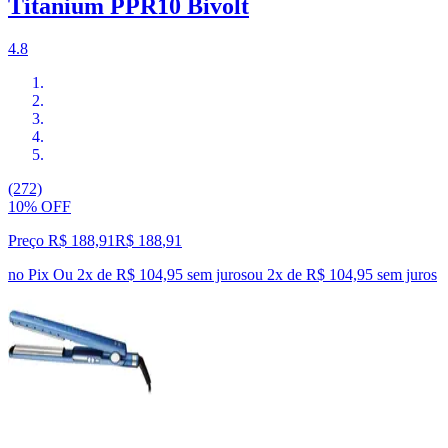
Titanium PPR10 Bivolt
4.8
(272)
10% OFF
Preço R$ 188,91
R$
188
,
91
no Pix
Ou 2x de R$ 104,95 sem juros
ou
2
x de
R$ 104,95
sem juros