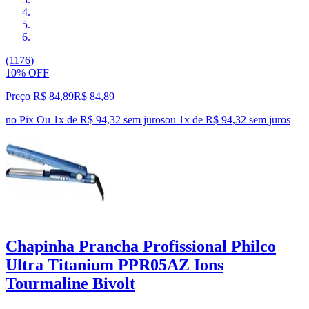
(1176)
10% OFF
Preço R$ 84,89
R$
84
,
89
no Pix
Ou 1x de R$ 94,32 sem juros
ou
1
x de
R$ 94,32
sem juros
Chapinha Prancha Profissional Philco
Ultra Titanium PPR05AZ Ions
Tourmaline Bivolt