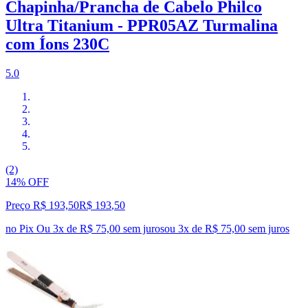
Chapinha/Prancha de Cabelo Philco
Ultra Titanium - PPR05AZ Turmalina
com Íons 230C
5.0
(2)
14% OFF
Preço R$ 193,50
R$
193
,
50
no Pix
Ou 3x de R$ 75,00 sem juros
ou
3
x de
R$ 75,00
sem juros