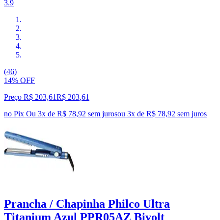
3.9
(46)
14% OFF
Preço R$ 203,61
R$
203
,
61
no Pix
Ou 3x de R$ 78,92 sem juros
ou
3
x de
R$ 78,92
sem juros
Prancha / Chapinha Philco Ultra
Titanium Azul PPR05AZ Bivolt