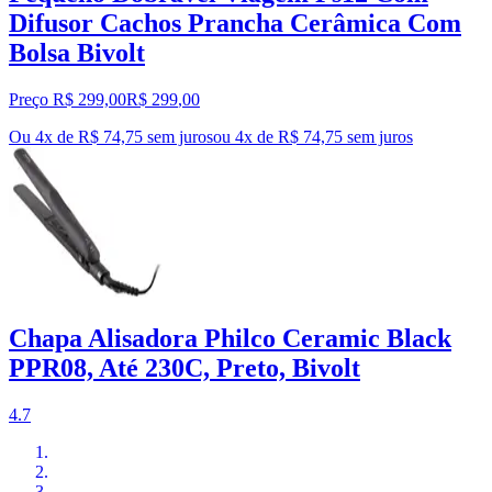
Difusor Cachos Prancha Cerâmica Com
Bolsa Bivolt
Preço R$ 299,00
R$
299
,
00
Ou 4x de R$ 74,75 sem juros
ou
4
x de
R$ 74,75
sem juros
Chapa Alisadora Philco Ceramic Black
PPR08, Até 230C, Preto, Bivolt
4.7