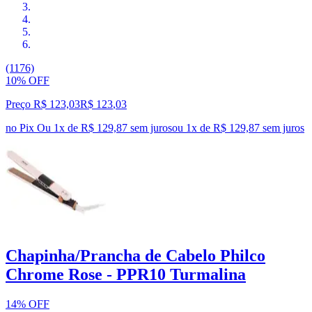
(1176)
10% OFF
Preço R$ 123,03
R$
123
,
03
no Pix
Ou 1x de R$ 129,87 sem juros
ou
1
x de
R$ 129,87
sem juros
Chapinha/Prancha de Cabelo Philco
Chrome Rose - PPR10 Turmalina
14% OFF