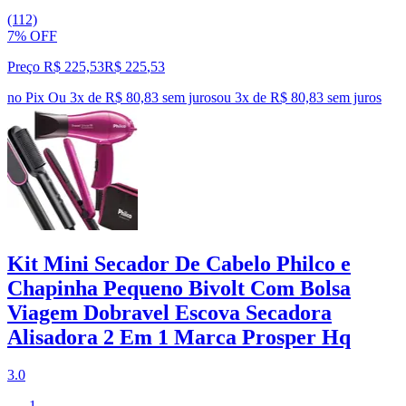
(112)
7% OFF
Preço R$ 225,53
R$
225
,
53
no Pix
Ou 3x de R$ 80,83 sem juros
ou
3
x de
R$ 80,83
sem juros
Kit Mini Secador De Cabelo Philco e
Chapinha Pequeno Bivolt Com Bolsa
Viagem Dobravel Escova Secadora
Alisadora 2 Em 1 Marca Prosper Hq
3.0