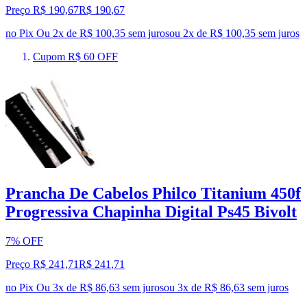
Preço R$ 190,67
R$
190
,
67
no Pix
Ou 2x de R$ 100,35 sem juros
ou
2
x de
R$ 100,35
sem juros
Cupom R$ 60 OFF
Prancha De Cabelos Philco Titanium 450f
Progressiva Chapinha Digital Ps45 Bivolt
7% OFF
Preço R$ 241,71
R$
241
,
71
no Pix
Ou 3x de R$ 86,63 sem juros
ou
3
x de
R$ 86,63
sem juros