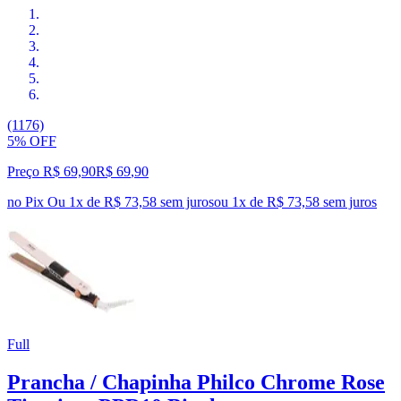
(1176)
5% OFF
Preço R$ 69,90
R$
69
,
90
no Pix
Ou 1x de R$ 73,58 sem juros
ou
1
x de
R$ 73,58
sem juros
Full
Prancha / Chapinha Philco Chrome Rose