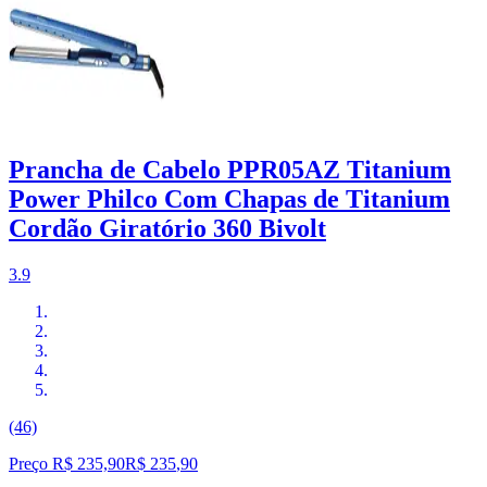
Prancha de Cabelo PPR05AZ Titanium
Power Philco Com Chapas de Titanium
Cordão Giratório 360 Bivolt
3.9
(46)
Preço R$ 235,90
R$
235
,
90