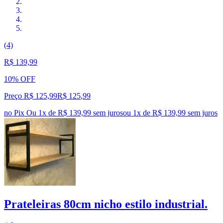
(4)
R$ 139,99
10% OFF
Preço R$ 125,99
R$
125
,
99
no Pix
Ou 1x de R$ 139,99 sem juros
ou
1
x de
R$ 139,99
sem juros
Prateleiras 80cm nicho estilo industrial.