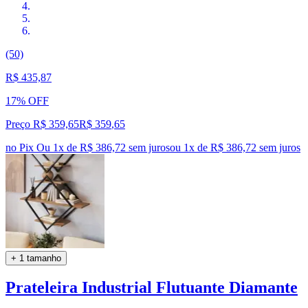
(50)
R$ 435,87
17% OFF
Preço R$ 359,65
R$
359
,
65
no Pix
Ou 1x de R$ 386,72 sem juros
ou
1
x de
R$ 386,72
sem juros
+ 1 tamanho
Prateleira Industrial Flutuante Diamante