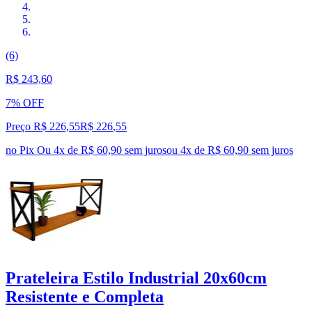
(6)
R$ 243,60
7% OFF
Preço R$ 226,55
R$
226
,
55
no Pix
Ou 4x de R$ 60,90 sem juros
ou
4
x de
R$ 60,90
sem juros
Prateleira Estilo Industrial 20x60cm
Resistente e Completa