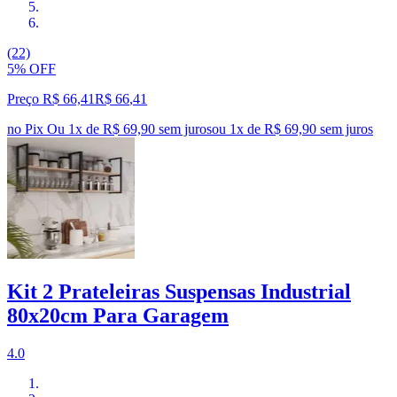
(22)
5% OFF
Preço R$ 66,41
R$
66
,
41
no Pix
Ou 1x de R$ 69,90 sem juros
ou
1
x de
R$ 69,90
sem juros
Kit 2 Prateleiras Suspensas Industrial
80x20cm Para Garagem
4.0