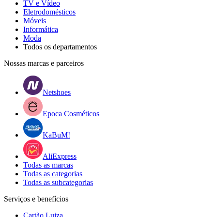
TV e Vídeo
Eletrodomésticos
Móveis
Informática
Moda
Todos os departamentos
Nossas marcas e parceiros
Netshoes
Epoca Cosméticos
KaBuM!
AliExpress
Todas as marcas
Todas as categorias
Todas as subcategorias
Serviços e benefícios
Cartão Luiza