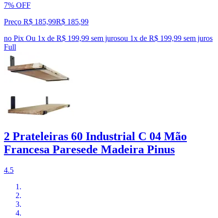
7% OFF
Preço R$ 185,99
R$
185
,
99
no Pix
Ou 1x de R$ 199,99 sem juros
ou
1
x de
R$ 199,99
sem juros
Full
2 Prateleiras 60 Industrial C 04 Mão
Francesa Paresede Madeira Pinus
4.5