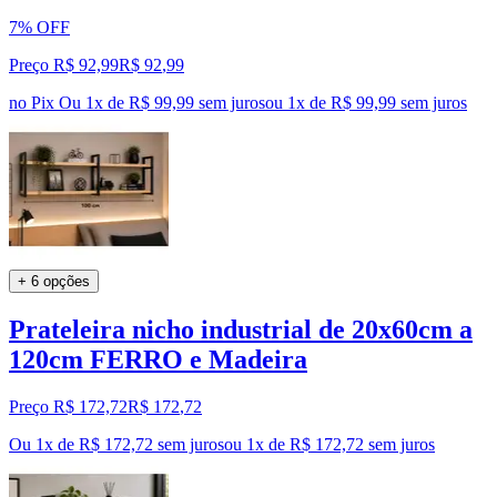
7% OFF
Preço R$ 92,99
R$
92
,
99
no Pix
Ou 1x de R$ 99,99 sem juros
ou
1
x de
R$ 99,99
sem juros
+ 6 opções
Prateleira nicho industrial de 20x60cm a
120cm FERRO e Madeira
Preço R$ 172,72
R$
172
,
72
Ou 1x de R$ 172,72 sem juros
ou
1
x de
R$ 172,72
sem juros