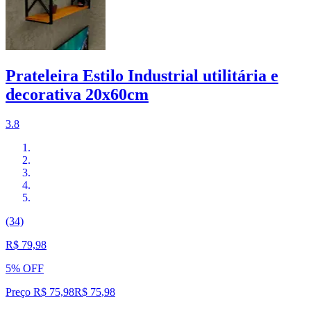
Prateleira Estilo Industrial utilitária e
decorativa 20x60cm
3.8
(34)
R$ 79,98
5% OFF
Preço R$ 75,98
R$
75
,
98