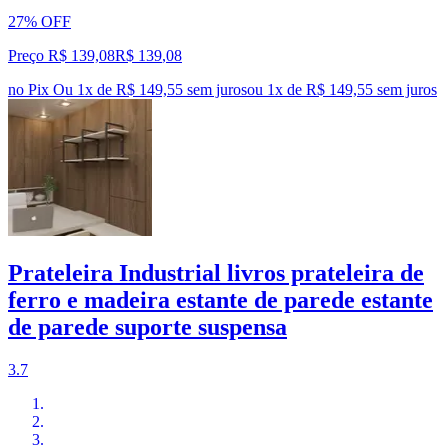
27% OFF
Preço R$ 139,08
R$
139
,
08
no Pix
Ou 1x de R$ 149,55 sem juros
ou
1
x de
R$ 149,55
sem juros
Prateleira Industrial livros prateleira de
ferro e madeira estante de parede estante
de parede suporte suspensa
3.7