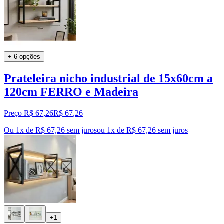
+ 6 opções
Prateleira nicho industrial de 15x60cm a
120cm FERRO e Madeira
Preço R$ 67,26
R$
67
,
26
Ou 1x de R$ 67,26 sem juros
ou
1
x de
R$ 67,26
sem juros
+1