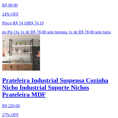
R$ 98,00
24% OFF
Preço R$ 74,10
R$
74
,
10
no Pix
Ou 1x de R$ 78,00 sem juros
ou
1
x de
R$ 78,00
sem juros
Prateleira Industrial Suspensa Cozinha
Nicho Industrial Suporte Nichos
Prateleira MDF
R$ 220,00
27% OFF