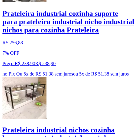
Prateleira industrial cozinha suporte
para prateleira industrial nicho industrial
nichos para cozinha Prateleira
R$ 256,88
7% OFF
Preço R$ 238,90
R$
238
,
90
no Pix
Ou 5x de R$ 51,38 sem juros
ou
5
x de
R$ 51,38
sem juros
Prateleira industrial nichos cozinha