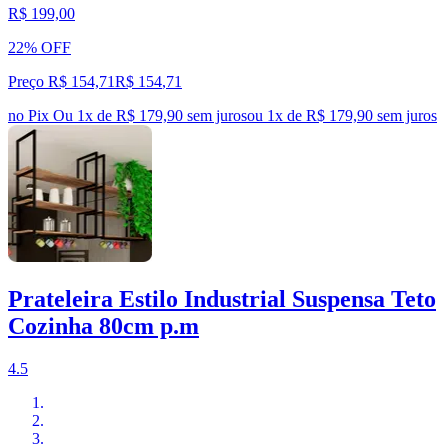
R$ 199,00
22% OFF
Preço R$ 154,71
R$
154
,
71
no Pix
Ou 1x de R$ 179,90 sem juros
ou
1
x de
R$ 179,90
sem juros
Prateleira Estilo Industrial Suspensa Teto
Cozinha 80cm p.m
4.5