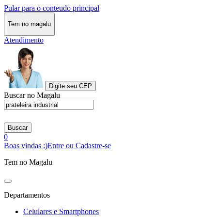
Pular para o conteudo principal
Tem no magalu
Atendimento
Digite seu CEP
Buscar no Magalu
Buscar
0
Boas vindas :)
Entre ou Cadastre-se
Tem no Magalu
Departamentos
Celulares e Smartphones