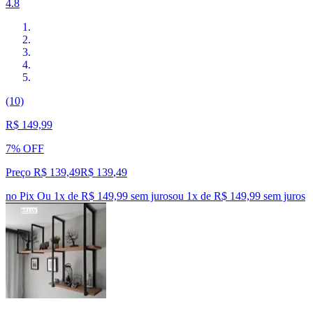
4.8
(10)
R$ 149,99
7% OFF
Preço R$ 139,49
R$
139
,
49
no Pix
Ou 1x de R$ 149,99 sem juros
ou
1
x de
R$ 149,99
sem juros