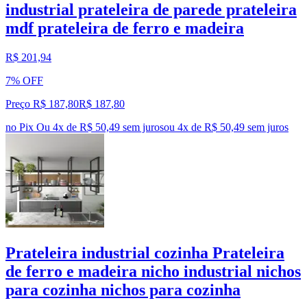
industrial prateleira de parede prateleira
mdf prateleira de ferro e madeira
R$ 201,94
7% OFF
Preço R$ 187,80
R$
187
,
80
no Pix
Ou 4x de R$ 50,49 sem juros
ou
4
x de
R$ 50,49
sem juros
Prateleira industrial cozinha Prateleira
de ferro e madeira nicho industrial nichos
para cozinha nichos para cozinha