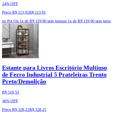
24% OFF
Preço R$ 113,91
R$
113
,
91
no Pix
Ou 1x de R$ 119,90 sem juros
ou
1
x de
R$ 119,90
sem juros
Estante para Livros Escritório Multiuso
de Ferro Industrial 5 Prateleiras Trento
Preto/Demolição
R$ 510,55
36% OFF
Preço R$ 328,21
R$
328
,
21