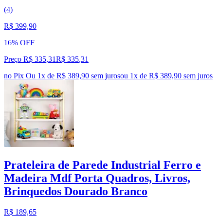
(4)
R$ 399,90
16% OFF
Preço R$ 335,31
R$
335
,
31
no Pix
Ou 1x de R$ 389,90 sem juros
ou
1
x de
R$ 389,90
sem juros
Prateleira de Parede Industrial Ferro e
Madeira Mdf Porta Quadros, Livros,
Brinquedos Dourado Branco
R$ 189,65