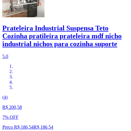
Prateleira Industrial Suspensa Teto
Cozinha pratileira prateleira mdf nicho
industrial nichos para cozinha suporte
5.0
(4)
R$ 200,58
7% OFF
Preço R$ 186,54
R$
186
,
54