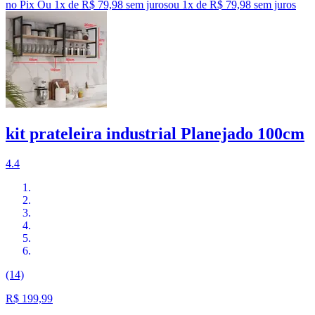
no Pix
Ou 1x de R$ 79,98 sem juros
ou
1
x de
R$ 79,98
sem juros
kit prateleira industrial Planejado 100cm
4.4
(14)
R$ 199,99