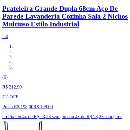
Prateleira Grande Dupla 68cm Aço De
Parede Lavanderia Cozinha Sala 2 Nichos
Multiuso Estilo Industrial
5.0
(6)
R$ 212,90
7% OFF
Preço R$ 198,00
R$
198
,
00
no Pix
Ou 4x de R$ 53,23 sem juros
ou
4
x de
R$ 53,23
sem juros