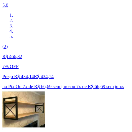
5.0
(2)
R$ 466,82
7% OFF
Preço R$ 434,14
R$
434
,
14
no Pix
Ou 7x de R$ 66,69 sem juros
ou
7
x de
R$ 66,69
sem juros