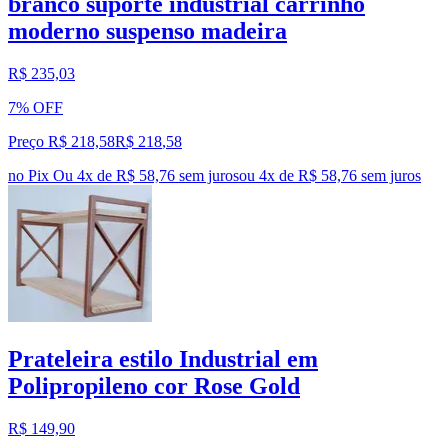
branco suporte industrial carrinho
moderno suspenso madeira
R$ 235,03
7% OFF
Preço R$ 218,58
R$
218
,
58
no Pix
Ou 4x de R$ 58,76 sem juros
ou
4
x de
R$ 58,76
sem juros
Prateleira estilo Industrial em
Polipropileno cor Rose Gold
R$ 149,90