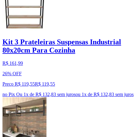
Kit 3 Prateleiras Suspensas Industrial
80x20cm Para Cozinha
R$ 161,99
26% OFF
Preço R$ 119,55
R$
119
,
55
no Pix
Ou 1x de R$ 132,83 sem juros
ou
1
x de
R$ 132,83
sem juros