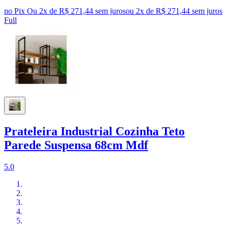
no Pix
Ou 2x de R$ 271,44 sem juros
ou
2
x de
R$ 271,44
sem juros
Full
Prateleira Industrial Cozinha Teto
Parede Suspensa 68cm Mdf
5.0