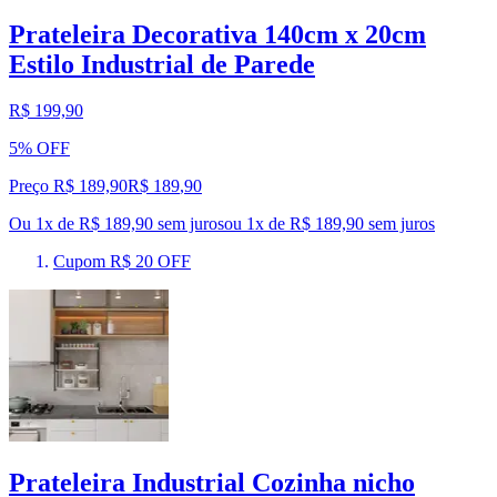
Prateleira Decorativa 140cm x 20cm
Estilo Industrial de Parede
R$ 199,90
5% OFF
Preço R$ 189,90
R$
189
,
90
Ou 1x de R$ 189,90 sem juros
ou
1
x de
R$ 189,90
sem juros
Cupom R$ 20 OFF
Prateleira Industrial Cozinha nicho