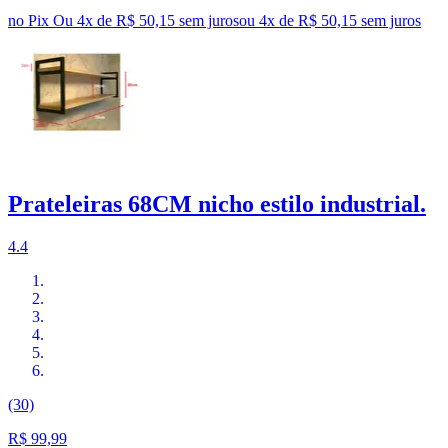
no Pix
Ou 4x de R$ 50,15 sem juros
ou
4
x de
R$ 50,15
sem juros
Prateleiras 68CM nicho estilo industrial.
4.4
(30)
R$ 99,99