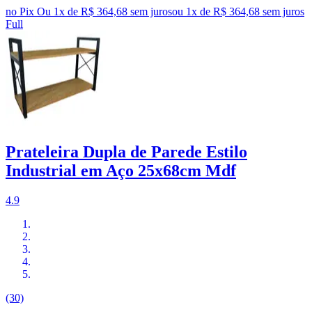
no Pix
Ou 1x de R$ 364,68 sem juros
ou
1
x de
R$ 364,68
sem juros
Full
Prateleira Dupla de Parede Estilo
Industrial em Aço 25x68cm Mdf
4.9
(30)