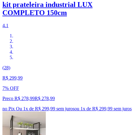
kit prateleira industrial LUX
COMPLETO 150cm
4.1
(28)
R$ 299,99
7% OFF
Preço R$ 278,99
R$
278
,
99
no Pix
Ou 1x de R$ 299,99 sem juros
ou
1
x de
R$ 299,99
sem juros