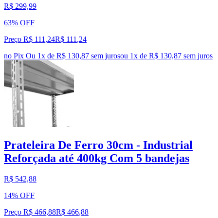
R$ 299,99
63% OFF
Preço R$ 111,24
R$
111
,
24
no Pix
Ou 1x de R$ 130,87 sem juros
ou
1
x de
R$ 130,87
sem juros
Prateleira De Ferro 30cm - Industrial
Reforçada até 400kg Com 5 bandejas
R$ 542,88
14% OFF
Preço R$ 466,88
R$
466
,
88