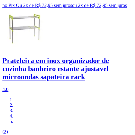
no Pix
Ou 2x de R$ 72,95 sem juros
ou
2
x de
R$ 72,95
sem juros
Prateleira em inox organizador de
cozinha banheiro estante ajustavel
microondas sapateira rack
4.0
(2)