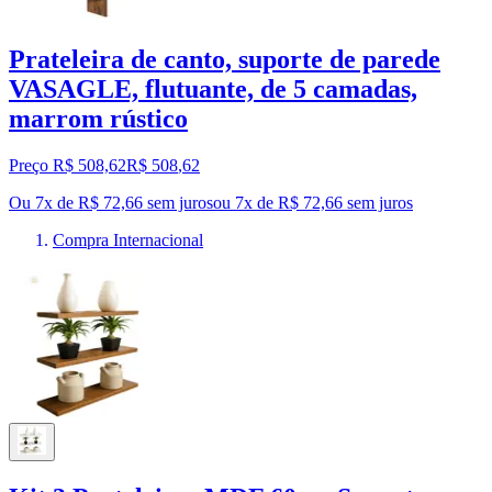
Prateleira de canto, suporte de parede
VASAGLE, flutuante, de 5 camadas,
marrom rústico
Preço R$ 508,62
R$
508
,
62
Ou 7x de R$ 72,66 sem juros
ou
7
x de
R$ 72,66
sem juros
Compra Internacional