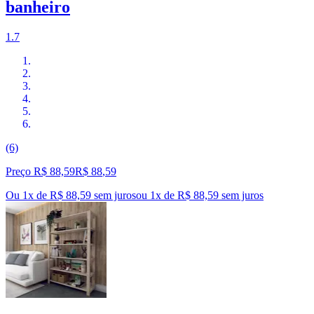
banheiro
1.7
(6)
Preço R$ 88,59
R$
88
,
59
Ou 1x de R$ 88,59 sem juros
ou
1
x de
R$ 88,59
sem juros