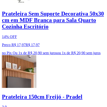
Prateleira Sem Suporte Decorativa 50x30
cm em MDF Branca para Sala Quarto
Cozinha Escritório
14% OFF
Preço R$ 17,97
R$
17
,
97
no Pix
Ou 1x de R$ 20,90 sem juros
ou
1
x de
R$ 20,90
sem juros
Prateleira 150cm Freijó - Pradel
3.0