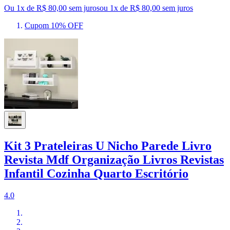
Ou 1x de R$ 80,00 sem juros
ou
1
x de
R$ 80,00
sem juros
Cupom 10% OFF
Kit 3 Prateleiras U Nicho Parede Livro
Revista Mdf Organização Livros Revistas
Infantil Cozinha Quarto Escritório
4.0