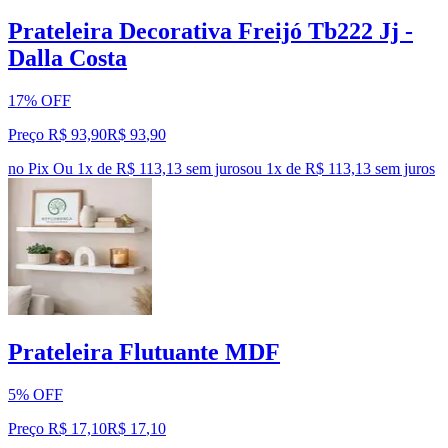
Prateleira Decorativa Freijó Tb222 Jj -
Dalla Costa
17% OFF
Preço R$ 93,90
R$
93
,
90
no Pix
Ou 1x de R$ 113,13 sem juros
ou
1
x de
R$ 113,13
sem juros
Prateleira Flutuante MDF
5% OFF
Preço R$ 17,10
R$
17
,
10