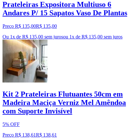
Prateleiras Expositora Multiuso 6
Andares P/ 15 Sapatos Vaso De Plantas
Preço R$ 135,00
R$
135
,
00
Ou 1x de R$ 135,00 sem juros
ou
1
x de
R$ 135,00
sem juros
Kit 2 Prateleiras Flutuantes 50cm em
Madeira Maciça Verniz Mel Amêndoa
com Suporte Invisível
5% OFF
Preço R$ 138,61
R$
138
,
61