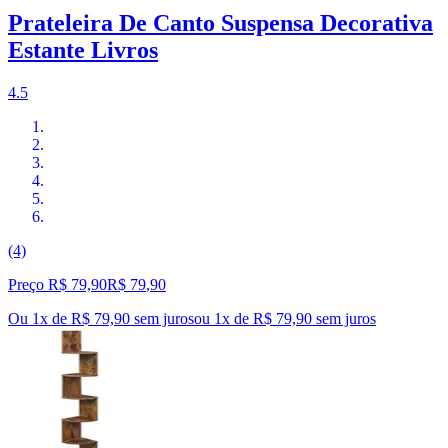
Prateleira De Canto Suspensa Decorativa
Estante Livros
4.5
(4)
Preço R$ 79,90
R$
79
,
90
Ou 1x de R$ 79,90 sem juros
ou
1
x de
R$ 79,90
sem juros