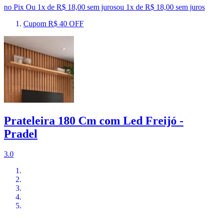
no Pix
Ou 1x de R$ 18,00 sem juros
ou
1
x de
R$ 18,00
sem juros
Cupom R$ 40 OFF
Prateleira 180 Cm com Led Freijó -
Pradel
3.0