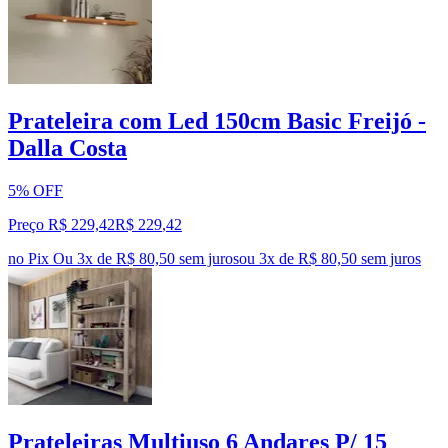
Prateleira com Led 150cm Basic Freijó -
Dalla Costa
5% OFF
Preço R$ 229,42
R$
229
,
42
no Pix
Ou 3x de R$ 80,50 sem juros
ou
3
x de
R$ 80,50
sem juros
Prateleiras Multiuso 6 Andares P/ 15