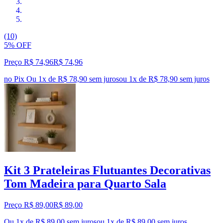
(10)
5% OFF
Preço R$ 74,96
R$
74
,
96
no Pix
Ou 1x de R$ 78,90 sem juros
ou
1
x de
R$ 78,90
sem juros
Kit 3 Prateleiras Flutuantes Decorativas
Tom Madeira para Quarto Sala
Preço R$ 89,00
R$
89
,
00
Ou 1x de R$ 89,00 sem juros
ou
1
x de
R$ 89,00
sem juros