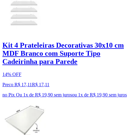
Kit 4 Prateleiras Decorativas 30x10 cm
MDF Branco com Suporte Tipo
Cadeirinha para Parede
14% OFF
Preço R$ 17,11
R$
17
,
11
no Pix
Ou 1x de R$ 19,90 sem juros
ou
1
x de
R$ 19,90
sem juros