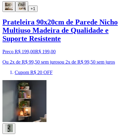
+1
Prateleira 90x20cm de Parede Nicho
Multiuso Madeira de Qualidade e
Suporte Resistente
Preço R$ 199,00
R$
199
,
00
Ou 2x de R$ 99,50 sem juros
ou
2
x de
R$ 99,50
sem juros
Cupom R$ 20 OFF