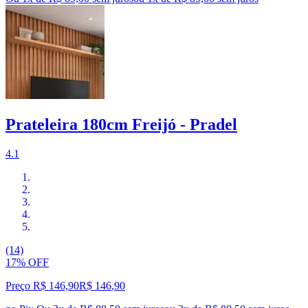
Prateleira 180cm Freijó - Pradel
4.1
(14)
17% OFF
Preço R$ 146,90
R$
146
,
90