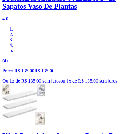
Sapatos Vaso De Plantas
4.0
(4)
Preço R$ 135,00
R$
135
,
00
Ou 1x de R$ 135,00 sem juros
ou
1
x de
R$ 135,00
sem juros