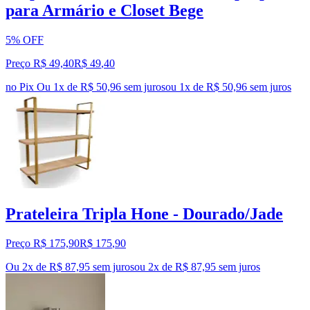
para Armário e Closet Bege
5% OFF
Preço R$ 49,40
R$
49
,
40
no Pix
Ou 1x de R$ 50,96 sem juros
ou
1
x de
R$ 50,96
sem juros
Prateleira Tripla Hone - Dourado/Jade
Preço R$ 175,90
R$
175
,
90
Ou 2x de R$ 87,95 sem juros
ou
2
x de
R$ 87,95
sem juros