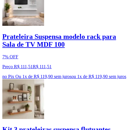
Prateleira Suspensa modelo rack para
Sala de TV MDF 100
7% OFF
Preço R$ 111,51
R$
111
,
51
no Pix
Ou 1x de R$ 119,90 sem juros
ou
1
x de
R$ 119,90
sem juros
Kit 3 prateleiras suspensa flutuantes