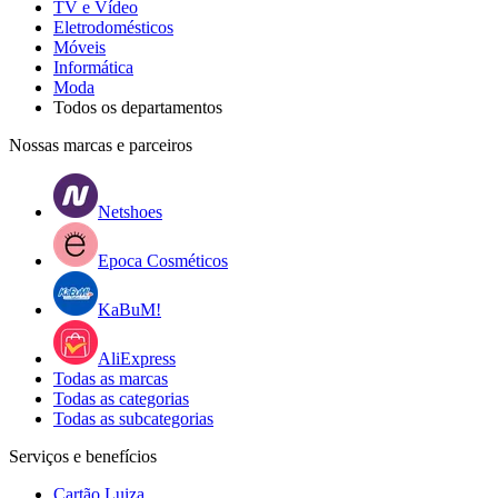
TV e Vídeo
Eletrodomésticos
Móveis
Informática
Moda
Todos os departamentos
Nossas marcas e parceiros
Netshoes
Epoca Cosméticos
KaBuM!
AliExpress
Todas as marcas
Todas as categorias
Todas as subcategorias
Serviços e benefícios
Cartão Luiza