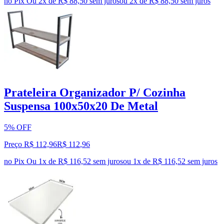
no Pix
Ou 2x de R$ 88,50 sem juros
ou
2
x de
R$ 88,50
sem juros
Prateleira Organizador P/ Cozinha
Suspensa 100x50x20 De Metal
5% OFF
Preço R$ 112,96
R$
112
,
96
no Pix
Ou 1x de R$ 116,52 sem juros
ou
1
x de
R$ 116,52
sem juros