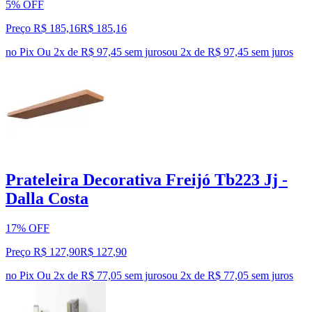
5% OFF
Preço R$ 185,16
R$
185
,
16
no Pix
Ou 2x de R$ 97,45 sem juros
ou
2
x de
R$ 97,45
sem juros
Prateleira Decorativa Freijó Tb223 Jj -
Dalla Costa
17% OFF
Preço R$ 127,90
R$
127
,
90
no Pix
Ou 2x de R$ 77,05 sem juros
ou
2
x de
R$ 77,05
sem juros