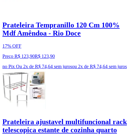
Prateleira Tempranillo 120 Cm 100%
Mdf Amêndoa - Rio Doce
17% OFF
Preço R$ 123,90
R$
123
,
90
no Pix
Ou 2x de R$ 74,64 sem juros
ou
2
x de
R$ 74,64
sem juros
Prateleira ajustavel multifuncional rack
telescopica estante de cozinha quarto