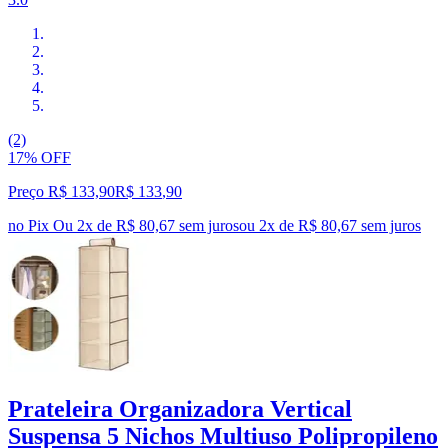
(2)
17% OFF
Preço R$ 133,90
R$
133
,
90
no Pix
Ou 2x de R$ 80,67 sem juros
ou
2
x de
R$ 80,67
sem juros
Prateleira Organizadora Vertical
Suspensa 5 Nichos Multiuso Polipropileno