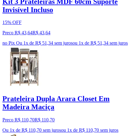
Kit 3 Prateleiras MDF 60cm Suporte
Invisível Incluso
15% OFF
Preço R$ 43,64
R$
43
,
64
no Pix
Ou 1x de R$ 51,34 sem juros
ou
1
x de
R$ 51,34
sem juros
Prateleira Dupla Arara Closet Em
Madeira Maciça
Preço R$ 110,70
R$
110
,
70
Ou 1x de R$ 110,70 sem juros
ou
1
x de
R$ 110,70
sem juros