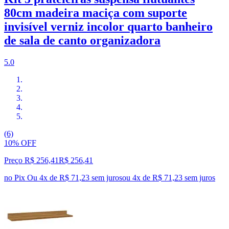
80cm madeira maciça com suporte
invisível verniz incolor quarto banheiro
de sala de canto organizadora
5.0
(6)
10% OFF
Preço R$ 256,41
R$
256
,
41
no Pix
Ou 4x de R$ 71,23 sem juros
ou
4
x de
R$ 71,23
sem juros