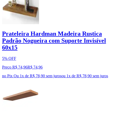
Prateleira Hardman Madeira Rustica
Padrão Nogueira com Suporte Invisível
60x15
5% OFF
Preço R$ 74,96
R$
74
,
96
no Pix
Ou 1x de R$ 78,90 sem juros
ou
1
x de
R$ 78,90
sem juros