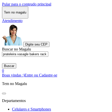
Pular para o conteudo principal
Tem no magalu
Atendimento
Digite seu CEP
Buscar no Magalu
Buscar
0
Boas vindas :)
Entre ou Cadastre-se
Tem no Magalu
Departamentos
Celulares e Smartphones