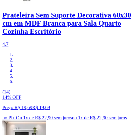
Prateleira Sem Suporte Decorativa 60x30
cm em MDF Branca para Sala Quarto
Cozinha Escritório
4.7
(14)
14% OFF
Preço R$ 19,69
R$
19
,
69
no Pix
Ou 1x de R$ 22,90 sem juros
ou
1
x de
R$ 22,90
sem juros