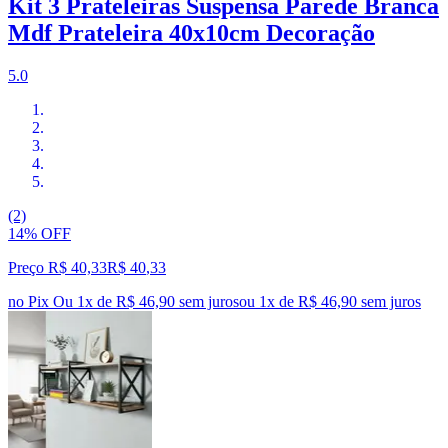
Kit 3 Prateleiras Suspensa Parede Branca
Mdf Prateleira 40x10cm Decoração
5.0
(2)
14% OFF
Preço R$ 40,33
R$
40
,
33
no Pix
Ou 1x de R$ 46,90 sem juros
ou
1
x de
R$ 46,90
sem juros