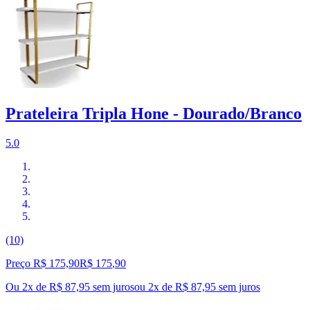
Prateleira Tripla Hone - Dourado/Branco
5.0
(10)
Preço R$ 175,90
R$
175
,
90
Ou 2x de R$ 87,95 sem juros
ou
2
x de
R$ 87,95
sem juros