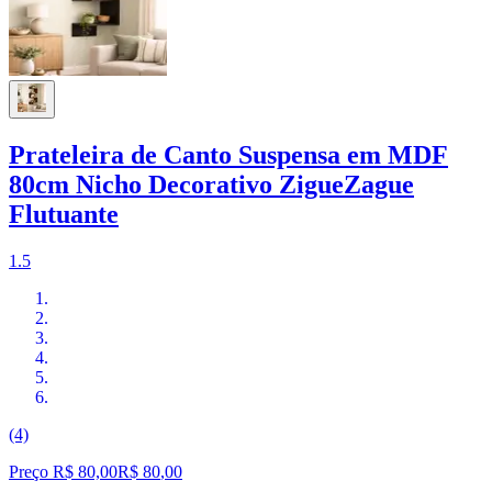
Prateleira de Canto Suspensa em MDF
80cm Nicho Decorativo ZigueZague
Flutuante
1.5
(4)
Preço R$ 80,00
R$
80
,
00