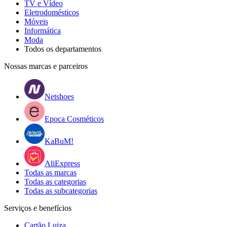
TV e Vídeo
Eletrodomésticos
Móveis
Informática
Moda
Todos os departamentos
Nossas marcas e parceiros
Netshoes
Epoca Cosméticos
KaBuM!
AliExpress
Todas as marcas
Todas as categorias
Todas as subcategorias
Serviços e benefícios
Cartão Luiza