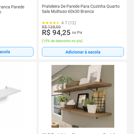
Prateleira De Parede Para Cozinha Quarto
Branca Parede
Sala Multiuso 60x30 Branca
m
4.7 (12)
R$ 138,00
R$ 94,25
no Pix
(
10% de desconto no pix
)
sacola
Adicionar à sacola