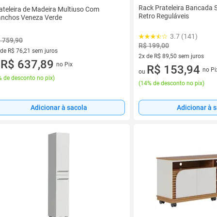
Rack Prateleira Bancada 
ateleira de Madeira Multiuso Com
Retro Reguláveis
nchos Veneza Verde
3.7 (141)
 759,90
R$ 199,00
 de R$ 76,21 sem juros
2x de R$ 89,50 sem juros
ez de R$ 76,21 sem juros
R$ 637,89
no Pix
u
2 vez de R$ 89,50 sem juros
R$ 153,94
no Pi
ou
 de desconto no pix
)
(
14% de desconto no pix
)
Adicionar à 
Adicionar à sacola