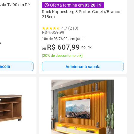
Sala Tv 90 cm Pé
Oferta termina em
03:28:18
Rack Kappesberg 3 Portas Canela/Branco
218cm
4.7 (210)
R$ 1.059,99
10x de R$ 76,00 sem juros
x
10 vez de R$ 76,00 sem juros
R$ 607,99
no Pix
ou
(
20% de desconto no pix
)
sacola
Adicionar à sacola