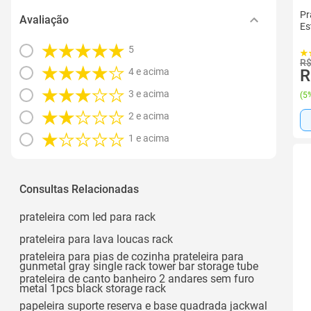
Pr
Avaliação
Es
5
R$
4 e acima
R
3 e acima
(
5%
2 e acima
1 e acima
Consultas Relacionadas
prateleira com led para rack
prateleira para lava loucas rack
prateleira para pias de cozinha prateleira para
gunmetal gray single rack tower bar storage tube
prateleira de canto banheiro 2 andares sem furo
metal 1pcs black storage rack
papeleira suporte reserva e base quadrada jackwal