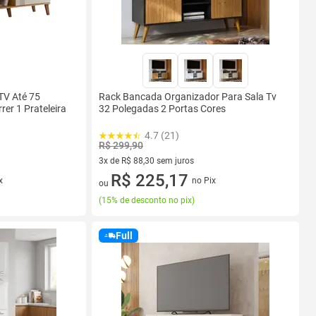
TV Até 75
Rack Bancada Organizador Para Sala Tv
rer 1 Prateleira
32 Polegadas 2 Portas Cores
4.7 (21)
R$ 299,90
3x de R$ 88,30 sem juros
3 vez de R$ 88,30 sem juros
R$ 225,17
x
no Pix
ou
(
15% de desconto no pix
)
Full