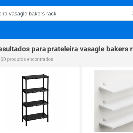
o Magalu
esultados para
prateleira vasagle bakers 
000 produtos encontrados