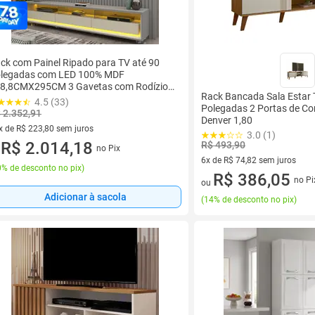
ck com Painel Ripado para TV até 90
legadas com LED 100% MDF
8,8CMX295CM 3 Gavetas com Rodízios
Rack Bancada Sala Estar 
turale Yescasa Cinza
4.5 (33)
Polegadas 2 Portas de Cor
 2.352,91
Denver 1,80
x de R$ 223,80 sem juros
3.0 (1)
vez de R$ 223,80 sem juros
R$ 2.014,18
R$ 493,90
no Pix
u
6x de R$ 74,82 sem juros
% de desconto no pix
)
6 vez de R$ 74,82 sem juros
R$ 386,05
no Pi
ou
Adicionar à sacola
(
14% de desconto no pix
)