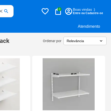
0
Boas vindas :)
Entre ou Cadastre-se
Atendimento
rack
Ordenar por