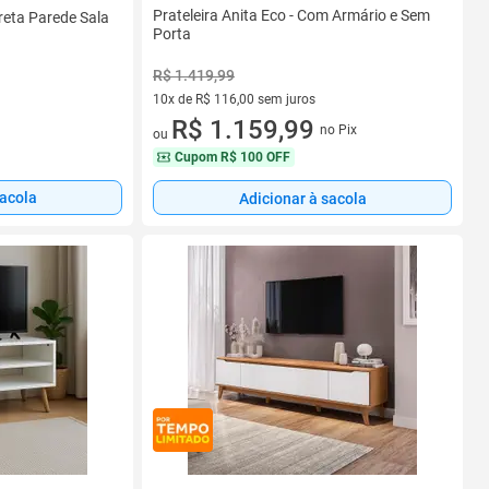
Prateleira Anita Eco - Com Armário e Sem
Preta Parede Sala
Porta
R$ 1.419,99
10x de R$ 116,00 sem juros
10 vez de R$ 116,00 sem juros
R$ 1.159,99
no Pix
ou
Cupom
R$ 100 OFF
sacola
Adicionar à sacola