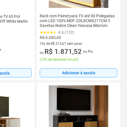
Rack com Painel para TV até 90 Polegadas
e TV 65 Pol
com LED 100% MDF 228,8CMX217CM 3
Off White Matte
Gavetas Nobre Clean Yescasa Marrom
4.6 (132)
R$ 2.282,33
10x de R$ 212,67 sem juros
10 vez de R$ 212,67 sem juros
R$ 1.871,52
x
no Pix
ou
(
12% de desconto no pix
)
Adicionar à sacola
sacola