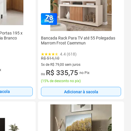
Portas 195 x
Bancada Rack Para TV até 55 Polegadas
ia Branco
Marrom Frost Caemmun
4.4 (618)
R$ 514,10
5x de R$ 79,00 sem juros
x
5 vez de R$ 79,00 sem juros
R$ 335,75
no Pix
ou
(
15% de desconto no pix
)
sacola
Adicionar à sacola