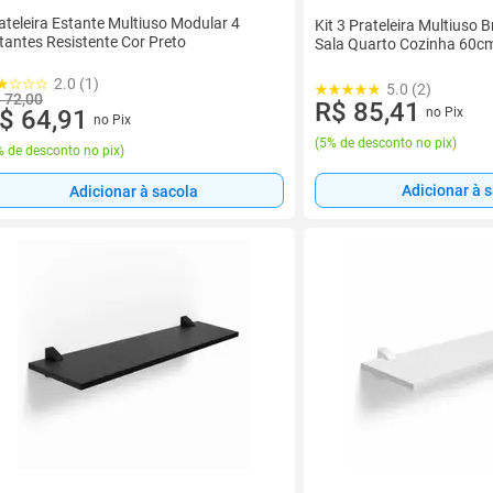
ateleira Estante Multiuso Modular 4
Kit 3 Prateleira Multiuso 
tantes Resistente Cor Preto
Sala Quarto Cozinha 60c
2.0 (1)
5.0 (2)
 72,00
R$ 85,41
no Pix
$ 64,91
no Pix
(
5% de desconto no pix
)
 de desconto no pix
)
Adicionar à 
Adicionar à sacola