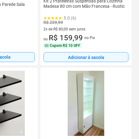
Kit 2 Prateleiras Suspensas para Cozinha
a Parede Sala
Madesa 80 cm com Mão Francesa - Rustic
5.0 (6)
R$ 259,99
2x de R$ 80,00 sem juros
2 vez de R$ 80,00 sem juros
R$ 159,99
no Pix
ou
Cupom
R$ 10 OFF
sacola
Adicionar à sacola