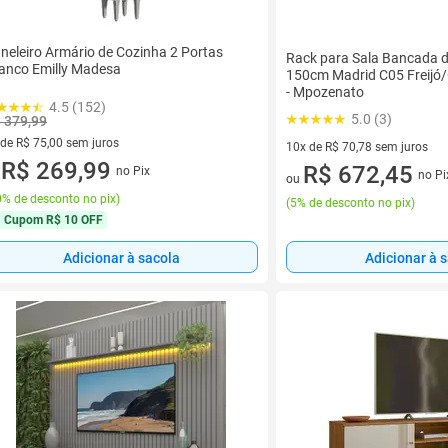
neleiro Armário de Cozinha 2 Portas
Rack para Sala Bancada d
anco Emilly Madesa
150cm Madrid C05 Freijó/
- Mpozenato
4.5 (152)
5.0 (3)
 379,99
 de R$ 75,00 sem juros
10x de R$ 70,78 sem juros
ez de R$ 75,00 sem juros
R$ 269,99
10 vez de R$ 70,78 sem juros
R$ 672,45
no Pix
u
no Pi
ou
% de desconto no pix
)
(
5% de desconto no pix
)
Cupom
R$ 10 OFF
Adicionar à sacola
Adicionar à 