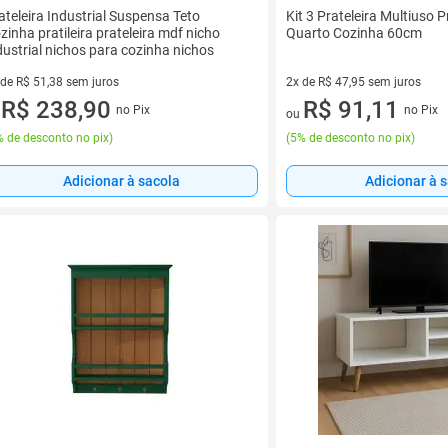
ateleira Industrial Suspensa Teto
Kit 3 Prateleira Multiuso 
zinha pratileira prateleira mdf nicho
Quarto Cozinha 60cm
dustrial nichos para cozinha nichos
 de R$ 51,38 sem juros
2x de R$ 47,95 sem juros
ez de R$ 51,38 sem juros
R$ 238,90
2 vez de R$ 47,95 sem juros
R$ 91,11
no Pix
no Pix
u
ou
 de desconto no pix
)
(
5% de desconto no pix
)
Adicionar à sacola
Adicionar à 