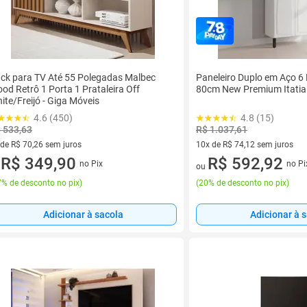
ck para TV Até 55 Polegadas Malbec
Paneleiro Duplo em Aço 6 
od Retrô 1 Porta 1 Prataleira Off
80cm New Premium Itatia
ite/Freijó - Giga Móveis
4.6 (450)
4.8 (15)
 533,63
R$ 1.037,61
 de R$ 70,26 sem juros
10x de R$ 74,12 sem juros
ez de R$ 70,26 sem juros
R$ 349,90
10 vez de R$ 74,12 sem juros
R$ 592,92
no Pix
no Pi
u
ou
% de desconto no pix
)
(
20% de desconto no pix
)
Adicionar à sacola
Adicionar à 