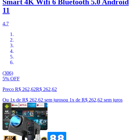
Smart 4K Wifi 6 Bluetooth 5.0 Android
11
4.7
(306)
5% OFF
Preço R$ 262,62
R$
262
,
62
Ou 1x de R$ 262,62 sem juros
ou
1
x de
R$ 262,62
sem juros