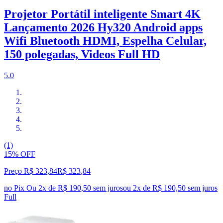
Projetor Portátil inteligente Smart 4K
Lançamento 2026 Hy320 Android apps
Wifi Bluetooth HDMI, Espelha Celular,
150 polegadas, Videos Full HD
5.0
(1)
15% OFF
Preço R$ 323,84
R$
323
,
84
no Pix
Ou 2x de R$ 190,50 sem juros
ou
2
x de
R$ 190,50
sem juros
Full