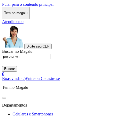
Pular para o conteudo principal
Tem no magalu
Atendimento
Digite seu CEP
Buscar no Magalu
Buscar
0
Boas vindas :)
Entre ou Cadastre-se
Tem no Magalu
Departamentos
Celulares e Smartphones