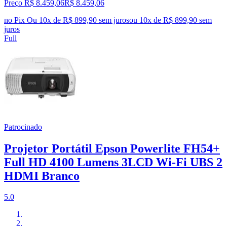
Preço R$ 8.459,06
R$
8.459
,
06
no Pix
Ou 10x de R$ 899,90 sem juros
ou
10
x de
R$ 899,90
sem
juros
Full
Patrocinado
Projetor Portátil Epson Powerlite FH54+
Full HD 4100 Lumens 3LCD Wi-Fi UBS 2
HDMI Branco
5.0