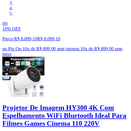
(8)
10% OFF
Preço R$ 8.099,10
R$
8.099
,
10
no Pix
Ou 10x de R$ 899,90 sem juros
ou
10
x de
R$ 899,90
sem
juros
Projetor De Imagem HY300 4K Com
Espelhamento WiFi Bluetooth Ideal Para
Filmes Games Cinema 110 220V