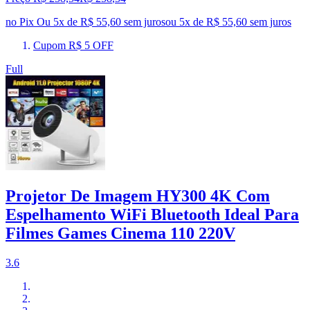
no Pix
Ou 5x de R$ 55,60 sem juros
ou
5
x de
R$ 55,60
sem juros
Cupom R$ 5 OFF
Full
Projetor De Imagem HY300 4K Com
Espelhamento WiFi Bluetooth Ideal Para
Filmes Games Cinema 110 220V
3.6