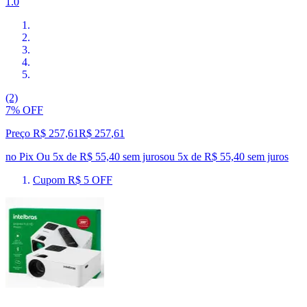
1.0
(2)
7% OFF
Preço R$ 257,61
R$
257
,
61
no Pix
Ou 5x de R$ 55,40 sem juros
ou
5
x de
R$ 55,40
sem juros
Cupom R$ 5 OFF