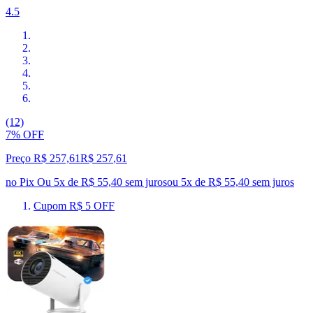
4.5
(12)
7% OFF
Preço R$ 257,61
R$
257
,
61
no Pix
Ou 5x de R$ 55,40 sem juros
ou
5
x de
R$ 55,40
sem juros
Cupom R$ 5 OFF