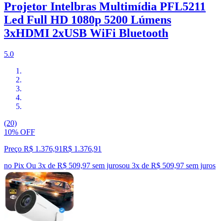
Projetor Intelbras Multimídia PFL5211
Led Full HD 1080p 5200 Lúmens
3xHDMI 2xUSB WiFi Bluetooth
5.0
(20)
10% OFF
Preço R$ 1.376,91
R$
1.376
,
91
no Pix
Ou 3x de R$ 509,97 sem juros
ou
3
x de
R$ 509,97
sem juros