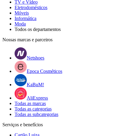
TV e Vídeo
Eletrodomésticos
Móveis
Informática
Moda
Todos os departamentos
Nossas marcas e parceiros
Netshoes
Epoca Cosméticos
KaBuM!
AliExpress
Todas as marcas
Todas as categorias
Todas as subcategorias
Serviços e benefícios
Cartão Luiza