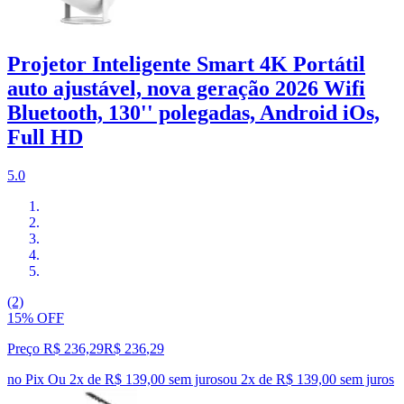
Projetor Inteligente Smart 4K Portátil
auto ajustável, nova geração 2026 Wifi
Bluetooth, 130'' polegadas, Android iOs,
Full HD
5.0
(2)
15% OFF
Preço R$ 236,29
R$
236
,
29
no Pix
Ou 2x de R$ 139,00 sem juros
ou
2
x de
R$ 139,00
sem juros