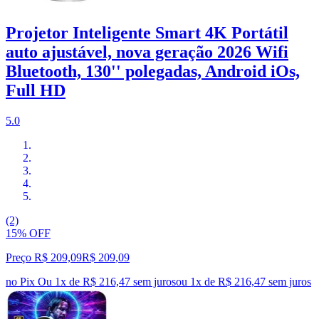
Projetor Inteligente Smart 4K Portátil
auto ajustável, nova geração 2026 Wifi
Bluetooth, 130'' polegadas, Android iOs,
Full HD
5.0
(2)
15% OFF
Preço R$ 209,09
R$
209
,
09
no Pix
Ou 1x de R$ 216,47 sem juros
ou
1
x de
R$ 216,47
sem juros