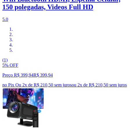
150 polegadas, Videos Full HD
5.0
(1)
5% OFF
Preço R$ 399,94
R$
399
,
94
no Pix
Ou 2x de R$ 210,50 sem juros
ou
2
x de
R$ 210,50
sem juros