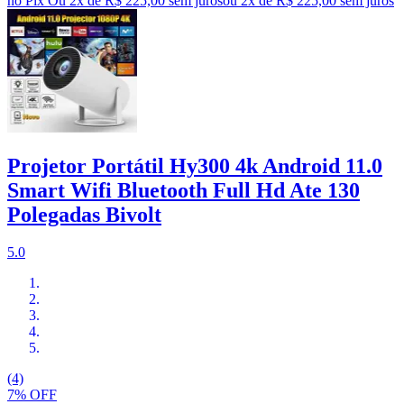
no Pix
Ou 2x de R$ 225,00 sem juros
ou
2
x de
R$ 225,00
sem juros
Projetor Portátil Hy300 4k Android 11.0
Smart Wifi Bluetooth Full Hd Ate 130
Polegadas Bivolt
5.0
(4)
7% OFF