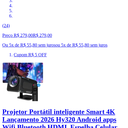
(24)
Preço R$ 279,00
R$
279
,
00
Ou 5x de R$ 55,80 sem juros
ou
5
x de
R$ 55,80
sem juros
Cupom R$ 5 OFF
Projetor Portátil inteligente Smart 4K
Lançamento 2026 Hy320 Android apps
Wifi Bluetooth HDMI, Espelha Celular,