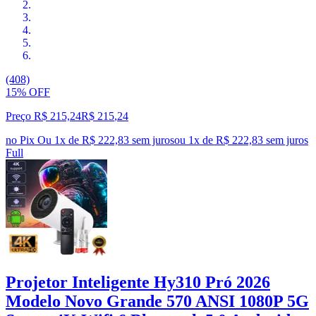
(408)
15% OFF
Preço R$ 215,24
R$
215
,
24
no Pix
Ou 1x de R$ 222,83 sem juros
ou
1
x de
R$ 222,83
sem juros
Full
Projetor Inteligente Hy310 Pró 2026
Modelo Novo Grande 570 ANSI 1080P 5G