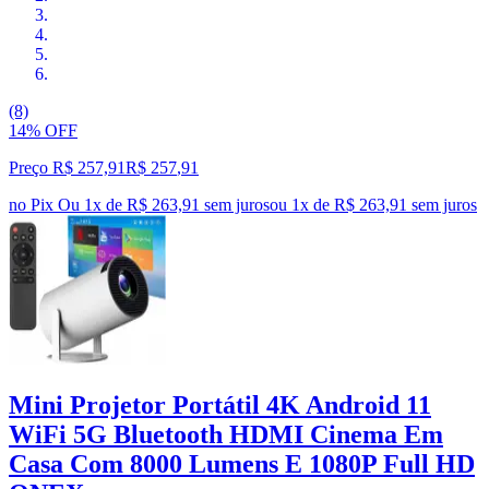
(8)
14% OFF
Preço R$ 257,91
R$
257
,
91
no Pix
Ou 1x de R$ 263,91 sem juros
ou
1
x de
R$ 263,91
sem juros
Mini Projetor Portátil 4K Android 11
WiFi 5G Bluetooth HDMI Cinema Em
Casa Com 8000 Lumens E 1080P Full HD