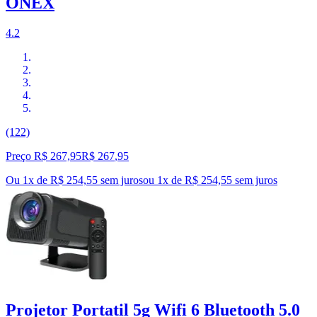
ONEX
4.2
(122)
Preço R$ 267,95
R$
267
,
95
Ou 1x de R$ 254,55 sem juros
ou
1
x de
R$ 254,55
sem juros
Projetor Portatil 5g Wifi 6 Bluetooth 5.0