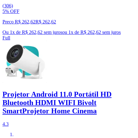
(306)
5% OFF
Preço R$ 262,62
R$
262
,
62
Ou 1x de R$ 262,62 sem juros
ou
1
x de
R$ 262,62
sem juros
Full
Projetor Android 11.0 Portátil HD
Bluetooth HDMI WIFI Bivolt
SmartProjetor Home Cinema
4.3