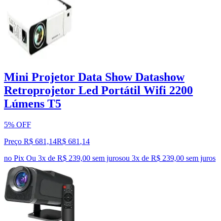
Mini Projetor Data Show Datashow
Retroprojetor Led Portátil Wifi 2200
Lúmens T5
5% OFF
Preço R$ 681,14
R$
681
,
14
no Pix
Ou 3x de R$ 239,00 sem juros
ou
3
x de
R$ 239,00
sem juros