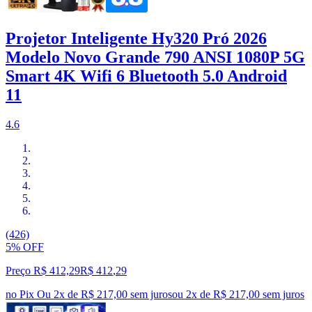
Projetor Inteligente Hy320 Pró 2026
Modelo Novo Grande 790 ANSI 1080P 5G
Smart 4K Wifi 6 Bluetooth 5.0 Android
11
4.6
(426)
5% OFF
Preço R$ 412,29
R$
412
,
29
no Pix
Ou 2x de R$ 217,00 sem juros
ou
2
x de
R$ 217,00
sem juros