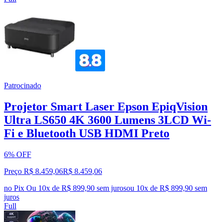
Patrocinado
Projetor Smart Laser Epson EpiqVision
Ultra LS650 4K 3600 Lumens 3LCD Wi-
Fi e Bluetooth USB HDMI Preto
6% OFF
Preço R$ 8.459,06
R$
8.459
,
06
no Pix
Ou 10x de R$ 899,90 sem juros
ou
10
x de
R$ 899,90
sem
juros
Full