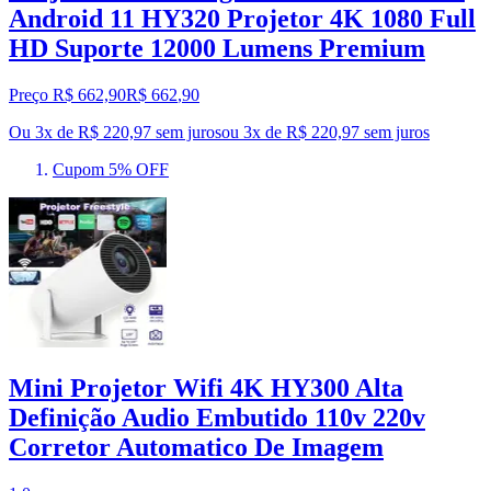
Android 11 HY320 Projetor 4K 1080 Full
HD Suporte 12000 Lumens Premium
Preço R$ 662,90
R$
662
,
90
Ou 3x de R$ 220,97 sem juros
ou
3
x de
R$ 220,97
sem juros
Cupom 5% OFF
Mini Projetor Wifi 4K HY300 Alta
Definição Audio Embutido 110v 220v
Corretor Automatico De Imagem