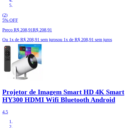
(2)
5% OFF
Preço R$ 208,91
R$
208
,
91
Ou 1x de R$ 208,91 sem juros
ou
1
x de
R$ 208,91
sem juros
Projetor de Imagem Smart HD 4K Smart
HY300 HDMI Wifi Bluetooth Android
4.5