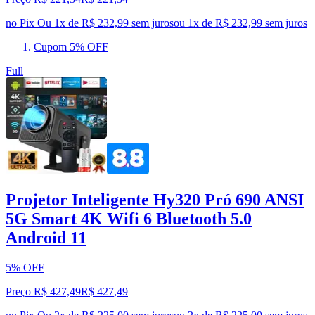
no Pix
Ou 1x de R$ 232,99 sem juros
ou
1
x de
R$ 232,99
sem juros
Cupom 5% OFF
Full
Projetor Inteligente Hy320 Pró 690 ANSI
5G Smart 4K Wifi 6 Bluetooth 5.0
Android 11
5% OFF
Preço R$ 427,49
R$
427
,
49