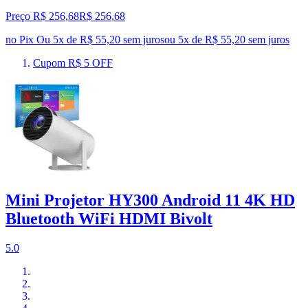
Preço R$ 256,68
R$
256
,
68
no Pix
Ou 5x de R$ 55,20 sem juros
ou
5
x de
R$ 55,20
sem juros
Cupom R$ 5 OFF
Mini Projetor HY300 Android 11 4K HD
Bluetooth WiFi HDMI Bivolt
5.0