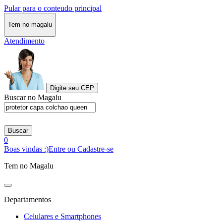
Pular para o conteudo principal
Tem no magalu
Atendimento
Digite seu CEP
Buscar no Magalu
Buscar
0
Boas vindas :)
Entre ou Cadastre-se
Tem no Magalu
Departamentos
Celulares e Smartphones