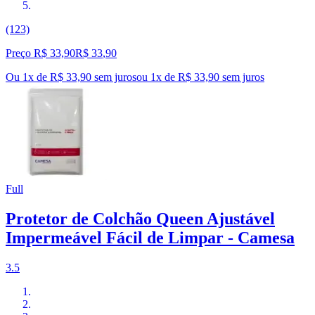
(123)
Preço R$ 33,90
R$
33
,
90
Ou 1x de R$ 33,90 sem juros
ou
1
x de
R$ 33,90
sem juros
Full
Protetor de Colchão Queen Ajustável
Impermeável Fácil de Limpar - Camesa
3.5