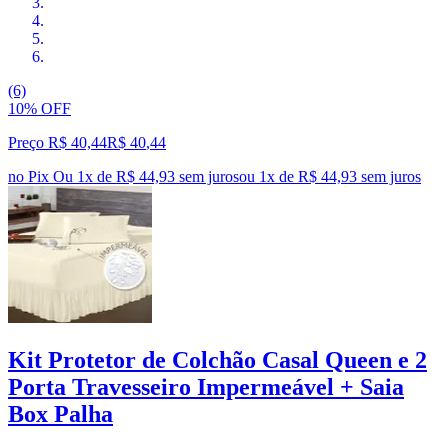
(6)
10% OFF
Preço R$ 40,44
R$
40
,
44
no Pix
Ou 1x de R$ 44,93 sem juros
ou
1
x de
R$ 44,93
sem juros
Kit Protetor de Colchão Casal Queen e 2
Porta Travesseiro Impermeável + Saia
Box Palha