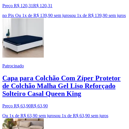
Preço R$ 120,31
R$
120
,
31
no Pix
Ou 1x de R$ 139,90 sem juros
ou
1
x de
R$ 139,90
sem juros
Patrocinado
Capa para Colchão Com Zíper Protetor
de Colchão Malha Gel Liso Reforçado
Solteiro Casal Queen King
Preço R$ 63,90
R$
63
,
90
Ou 1x de R$ 63,90 sem juros
ou
1
x de
R$ 63,90
sem juros