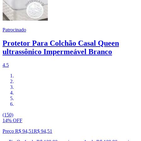
Patrocinado
Protetor Para Colchão Casal Queen
ultrassônico Impermeável Branco
4.5
(150)
14% OFF
Preço R$ 94,51
R$
94
,
51