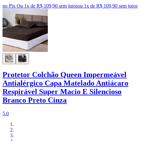
no Pix
Ou 1x de R$ 109,90 sem juros
ou
1
x de
R$ 109,90
sem juros
Protetor Colchão Queen Impermeável
Antialérgico Capa Matelado Antiácaro
Respirável Super Macio E Silencioso
Branco Preto Cinza
5.0