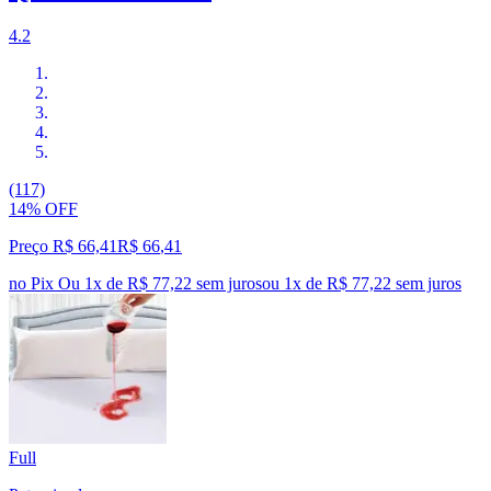
4.2
(117)
14% OFF
Preço R$ 66,41
R$
66
,
41
no Pix
Ou 1x de R$ 77,22 sem juros
ou
1
x de
R$ 77,22
sem juros
Full