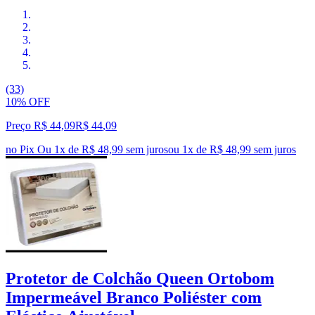
(33)
10% OFF
Preço R$ 44,09
R$
44
,
09
no Pix
Ou 1x de R$ 48,99 sem juros
ou
1
x de
R$ 48,99
sem juros
Protetor de Colchão Queen Ortobom
Impermeável Branco Poliéster com