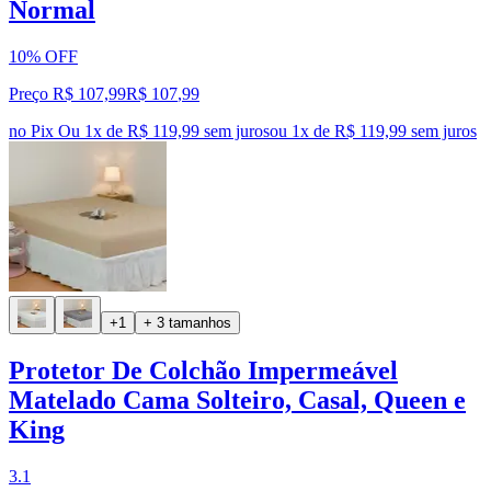
Normal
10% OFF
Preço R$ 107,99
R$
107
,
99
no Pix
Ou 1x de R$ 119,99 sem juros
ou
1
x de
R$ 119,99
sem juros
+1
+ 3 tamanhos
Protetor De Colchão Impermeável
Matelado Cama Solteiro, Casal, Queen e
King
3.1