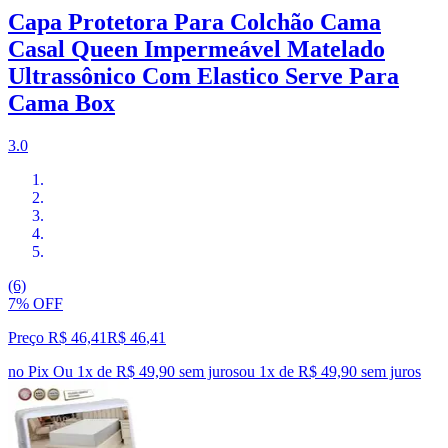
Capa Protetora Para Colchão Cama
Casal Queen Impermeável Matelado
Ultrassônico Com Elastico Serve Para
Cama Box
3.0
(6)
7% OFF
Preço R$ 46,41
R$
46
,
41
no Pix
Ou 1x de R$ 49,90 sem juros
ou
1
x de
R$ 49,90
sem juros