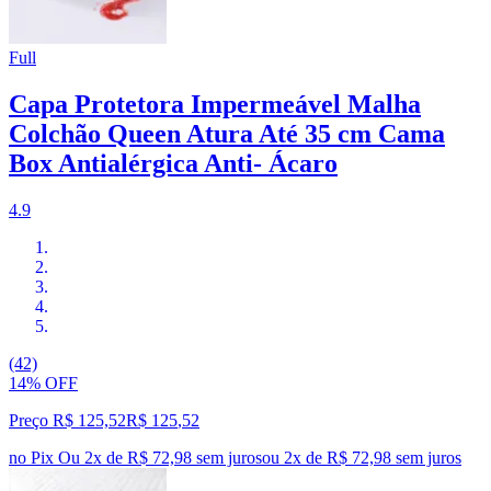
Full
Capa Protetora Impermeável Malha
Colchão Queen Atura Até 35 cm Cama
Box Antialérgica Anti- Ácaro
4.9
(42)
14% OFF
Preço R$ 125,52
R$
125
,
52
no Pix
Ou 2x de R$ 72,98 sem juros
ou
2
x de
R$ 72,98
sem juros