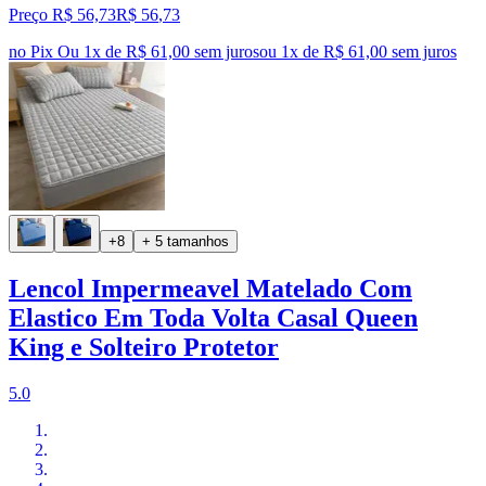
Preço R$ 56,73
R$
56
,
73
no Pix
Ou 1x de R$ 61,00 sem juros
ou
1
x de
R$ 61,00
sem juros
+8
+ 5 tamanhos
Lencol Impermeavel Matelado Com
Elastico Em Toda Volta Casal Queen
King e Solteiro Protetor
5.0