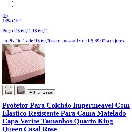
(6)
14% OFF
Preço R$ 60,11
R$
60
,
11
no Pix
Ou 1x de R$ 69,90 sem juros
ou
1
x de
R$ 69,90
sem juros
+ 3 tamanhos
Protetor Para Colchão Impermeavel Com
Elastico Resistente Para Cama Matelado
Capa Varios Tamanhos Quarto King
Queen Casal Rose