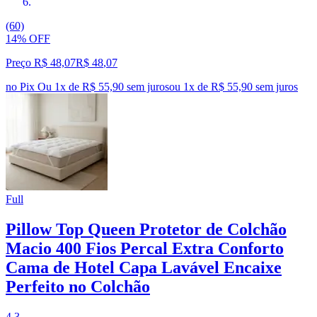
(60)
14% OFF
Preço R$ 48,07
R$
48
,
07
no Pix
Ou 1x de R$ 55,90 sem juros
ou
1
x de
R$ 55,90
sem juros
Full
Pillow Top Queen Protetor de Colchão
Macio 400 Fios Percal Extra Conforto
Cama de Hotel Capa Lavável Encaixe
Perfeito no Colchão
4.3