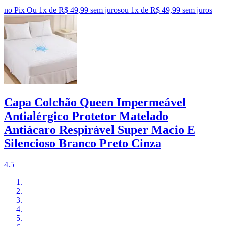
no Pix
Ou 1x de R$ 49,99 sem juros
ou
1
x de
R$ 49,99
sem juros
Capa Colchão Queen Impermeável
Antialérgico Protetor Matelado
Antiácaro Respirável Super Macio E
Silencioso Branco Preto Cinza
4.5