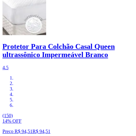
Protetor Para Colchão Casal Queen
ultrassônico Impermeável Branco
4.5
(150)
14% OFF
Preço R$ 94,51
R$
94
,
51