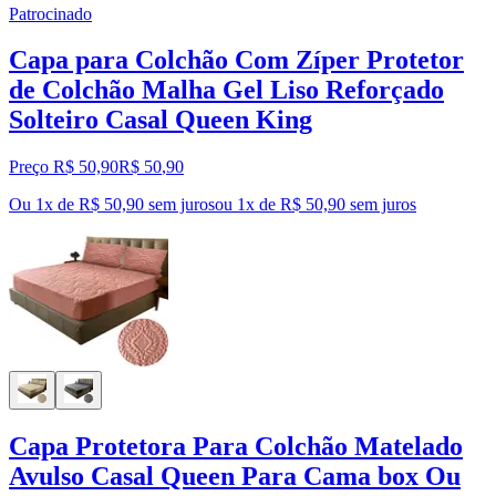
Patrocinado
Capa para Colchão Com Zíper Protetor
de Colchão Malha Gel Liso Reforçado
Solteiro Casal Queen King
Preço R$ 50,90
R$
50
,
90
Ou 1x de R$ 50,90 sem juros
ou
1
x de
R$ 50,90
sem juros
Capa Protetora Para Colchão Matelado
Avulso Casal Queen Para Cama box Ou