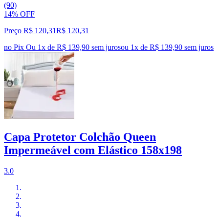
(90)
14% OFF
Preço R$ 120,31
R$
120
,
31
no Pix
Ou 1x de R$ 139,90 sem juros
ou
1
x de
R$ 139,90
sem juros
Capa Protetor Colchão Queen
Impermeável com Elástico 158x198
3.0