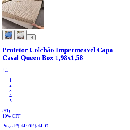
+4
Protetor Colchão Impermeável Capa
Casal Queen Box 1,98x1,58
4.1
(51)
10% OFF
Preço R$ 44,99
R$
44
,
99