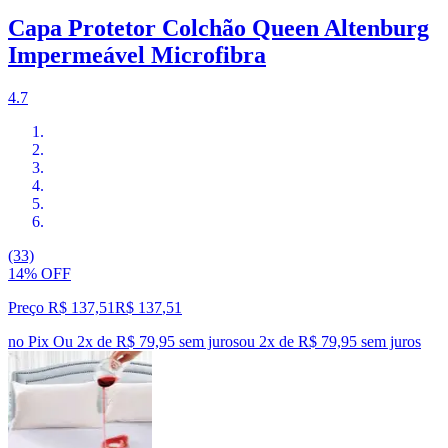
Capa Protetor Colchão Queen Altenburg
Impermeável Microfibra
4.7
(33)
14% OFF
Preço R$ 137,51
R$
137
,
51
no Pix
Ou 2x de R$ 79,95 sem juros
ou
2
x de
R$ 79,95
sem juros