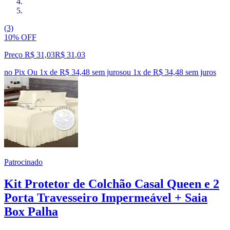
(3)
10% OFF
Preço R$ 31,03
R$
31
,
03
no Pix
Ou 1x de R$ 34,48 sem juros
ou
1
x de
R$ 34,48
sem juros
Patrocinado
Kit Protetor de Colchão Casal Queen e 2
Porta Travesseiro Impermeável + Saia
Box Palha