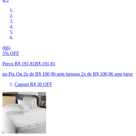
(66)
5% OFF
Preço R$ 191,81
R$
191
,
81
no Pix
Ou 2x de R$ 100,96 sem juros
ou
2
x de
R$ 100,96
sem juros
Cupom R$ 30 OFF