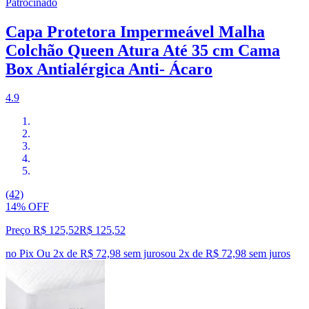
Patrocinado
Capa Protetora Impermeável Malha
Colchão Queen Atura Até 35 cm Cama
Box Antialérgica Anti- Ácaro
4.9
(42)
14% OFF
Preço R$ 125,52
R$
125
,
52
no Pix
Ou 2x de R$ 72,98 sem juros
ou
2
x de
R$ 72,98
sem juros