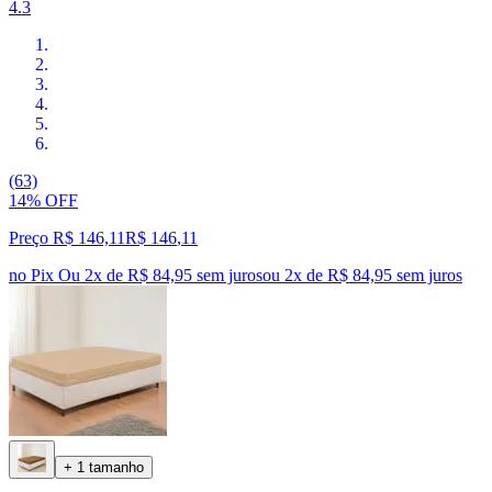
4.3
(63)
14% OFF
Preço R$ 146,11
R$
146
,
11
no Pix
Ou 2x de R$ 84,95 sem juros
ou
2
x de
R$ 84,95
sem juros
+ 1 tamanho