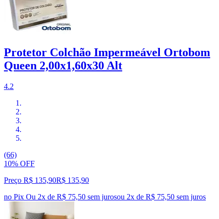
Protetor Colchão Impermeável Ortobom
Queen 2,00x1,60x30 Alt
4.2
(66)
10% OFF
Preço R$ 135,90
R$
135
,
90
no Pix
Ou 2x de R$ 75,50 sem juros
ou
2
x de
R$ 75,50
sem juros