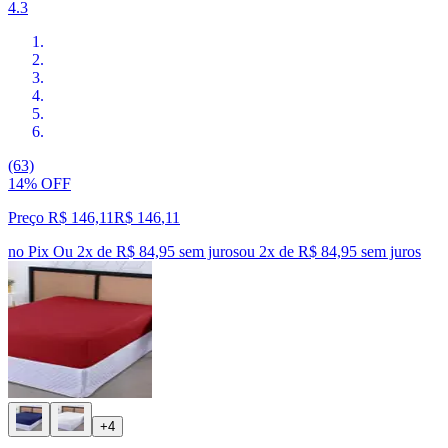
4.3
(63)
14% OFF
Preço R$ 146,11
R$
146
,
11
no Pix
Ou 2x de R$ 84,95 sem juros
ou
2
x de
R$ 84,95
sem juros
+4