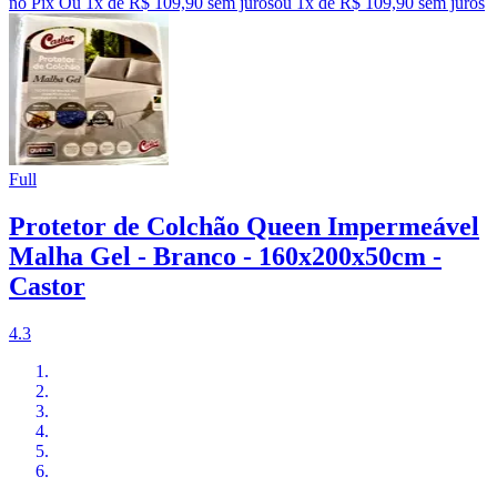
no Pix
Ou 1x de R$ 109,90 sem juros
ou
1
x de
R$ 109,90
sem juros
Full
Protetor de Colchão Queen Impermeável
Malha Gel - Branco - 160x200x50cm -
Castor
4.3