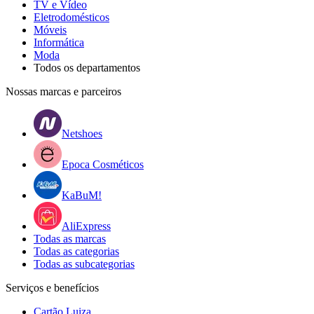
TV e Vídeo
Eletrodomésticos
Móveis
Informática
Moda
Todos os departamentos
Nossas marcas e parceiros
Netshoes
Epoca Cosméticos
KaBuM!
AliExpress
Todas as marcas
Todas as categorias
Todas as subcategorias
Serviços e benefícios
Cartão Luiza