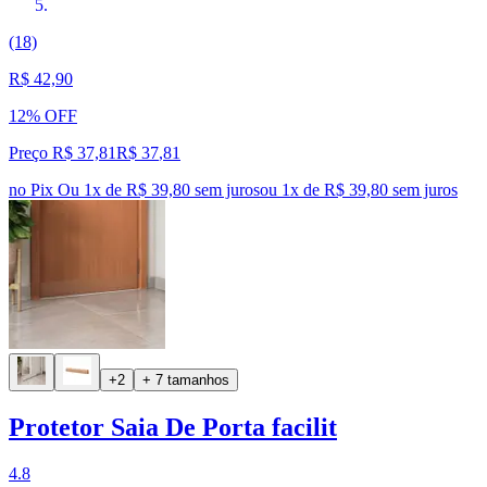
(18)
R$ 42,90
12% OFF
Preço R$ 37,81
R$
37
,
81
no Pix
Ou 1x de R$ 39,80 sem juros
ou
1
x de
R$ 39,80
sem juros
+2
+ 7 tamanhos
Protetor Saia De Porta facilit
4.8