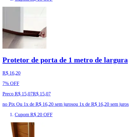
Protetor de porta de 1 metro de largura
R$ 16,20
7% OFF
Preço R$ 15,07
R$
15
,
07
no Pix
Ou 1x de R$ 16,20 sem juros
ou
1
x de
R$ 16,20
sem juros
Cupom R$ 20 OFF