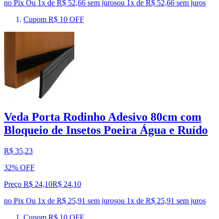
no Pix
Ou 1x de R$ 52,66 sem juros
ou
1
x de
R$ 52,66
sem juros
Cupom R$ 10 OFF
Veda Porta Rodinho Adesivo 80cm com
Bloqueio de Insetos Poeira Água e Ruído
R$ 35,23
32% OFF
Preço R$ 24,10
R$
24
,
10
no Pix
Ou 1x de R$ 25,91 sem juros
ou
1
x de
R$ 25,91
sem juros
Cupom R$ 10 OFF