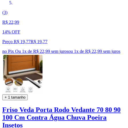
(3)
R$ 22,99
14% OFF
Preço R$ 19,77
R$
19
,
77
no Pix
Ou 1x de R$ 22,99 sem juros
ou
1
x de
R$ 22,99
sem juros
+ 1 tamanho
Friso Veda Porta Rodo Vedante 70 80 90
100 Cm Contra Água Chuva Poeira
Insetos