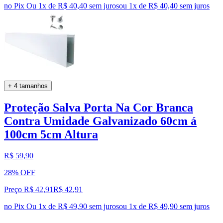
no Pix
Ou 1x de R$ 40,40 sem juros
ou
1
x de
R$ 40,40
sem juros
+ 4 tamanhos
Proteção Salva Porta Na Cor Branca
Contra Umidade Galvanizado 60cm á
100cm 5cm Altura
R$ 59,90
28% OFF
Preço R$ 42,91
R$
42
,
91
no Pix
Ou 1x de R$ 49,90 sem juros
ou
1
x de
R$ 49,90
sem juros