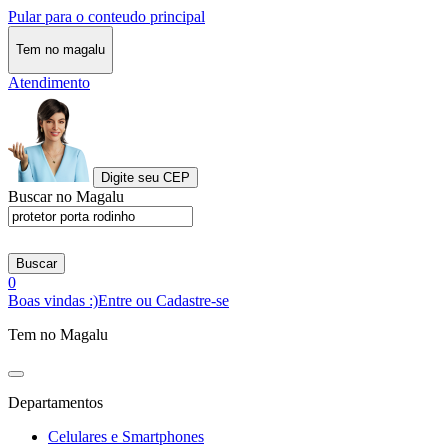
Pular para o conteudo principal
Tem no magalu
Atendimento
Digite seu CEP
Buscar no Magalu
Buscar
0
Boas vindas :)
Entre ou Cadastre-se
Tem no Magalu
Departamentos
Celulares e Smartphones