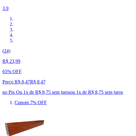
3.9
(24)
R$ 23,99
65% OFF
Preço R$ 8,47
R$
8
,
47
no Pix
Ou 1x de R$ 8,75 sem juros
ou
1
x de
R$ 8,75
sem juros
Cupom 7% OFF