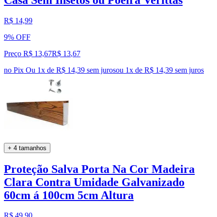
R$ 14,99
9% OFF
Preço R$ 13,67
R$
13
,
67
no Pix
Ou 1x de R$ 14,39 sem juros
ou
1
x de
R$ 14,39
sem juros
+ 4 tamanhos
Proteção Salva Porta Na Cor Madeira
Clara Contra Umidade Galvanizado
60cm á 100cm 5cm Altura
R$ 49,90