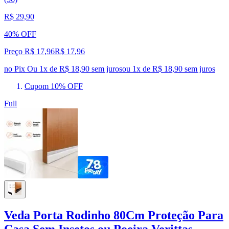
R$ 29,90
40% OFF
Preço R$ 17,96
R$
17
,
96
no Pix
Ou 1x de R$ 18,90 sem juros
ou
1
x de
R$ 18,90
sem juros
Cupom 10% OFF
Full
Veda Porta Rodinho 80Cm Proteção Para
Casa Sem Insetos ou Poeira Verittas