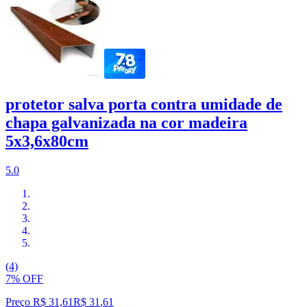
protetor salva porta contra umidade de
chapa galvanizada na cor madeira
5x3,6x80cm
5.0
(4)
7% OFF
Preço R$ 31,61
R$
31
,
61