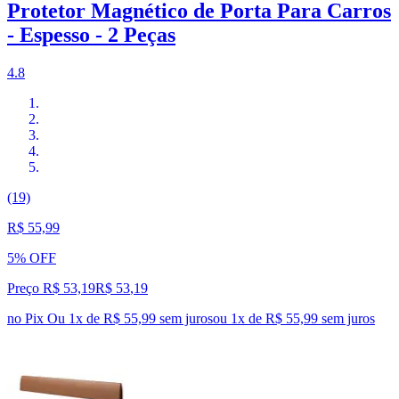
Protetor Magnético de Porta Para Carros
- Espesso - 2 Peças
4.8
(19)
R$ 55,99
5% OFF
Preço R$ 53,19
R$
53
,
19
no Pix
Ou 1x de R$ 55,99 sem juros
ou
1
x de
R$ 55,99
sem juros