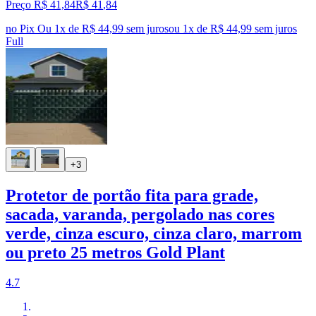
Preço R$ 41,84
R$
41
,
84
no Pix
Ou 1x de R$ 44,99 sem juros
ou
1
x de
R$ 44,99
sem juros
Full
+3
Protetor de portão fita para grade,
sacada, varanda, pergolado nas cores
verde, cinza escuro, cinza claro, marrom
ou preto 25 metros Gold Plant
4.7