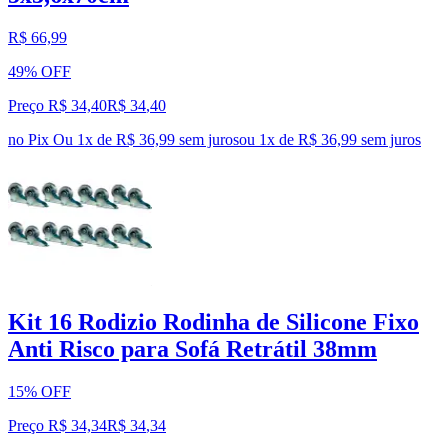
R$ 66,99
49% OFF
Preço R$ 34,40
R$
34
,
40
no Pix
Ou 1x de R$ 36,99 sem juros
ou
1
x de
R$ 36,99
sem juros
Kit 16 Rodizio Rodinha de Silicone Fixo
Anti Risco para Sofá Retrátil 38mm
15% OFF
Preço R$ 34,34
R$
34
,
34