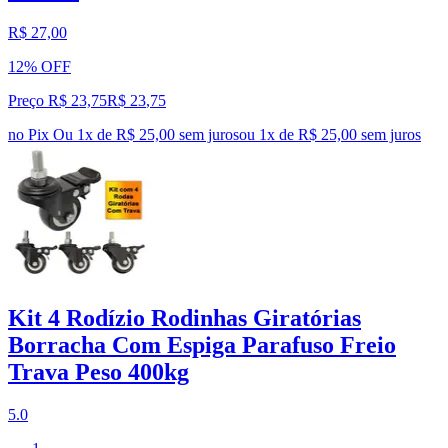
R$ 27,00
12% OFF
Preço R$ 23,75
R$
23
,
75
no Pix
Ou 1x de R$ 25,00 sem juros
ou
1
x de
R$ 25,00
sem juros
Kit 4 Rodízio Rodinhas Giratórias
Borracha Com Espiga Parafuso Freio
Trava Peso 400kg
5.0