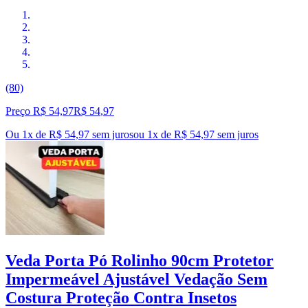
(80)
Preço R$ 54,97
R$
54
,
97
Ou 1x de R$ 54,97 sem juros
ou
1
x de
R$ 54,97
sem juros
Veda Porta Pó Rolinho 90cm Protetor
Impermeável Ajustável Vedação Sem
Costura Proteção Contra Insetos