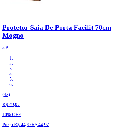
Protetor Saia De Porta Facilit 70cm
Mogno
4.6
(33)
R$ 49,97
10% OFF
Preço R$ 44,97
R$
44
,
97