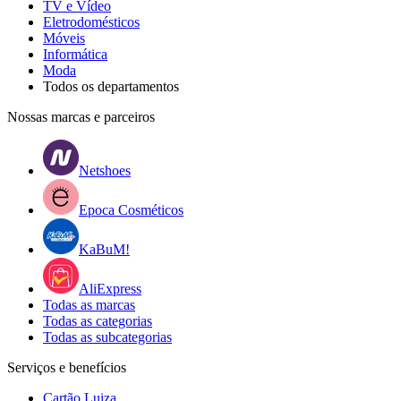
TV e Vídeo
Eletrodomésticos
Móveis
Informática
Moda
Todos os departamentos
Nossas marcas e parceiros
Netshoes
Epoca Cosméticos
KaBuM!
AliExpress
Todas as marcas
Todas as categorias
Todas as subcategorias
Serviços e benefícios
Cartão Luiza