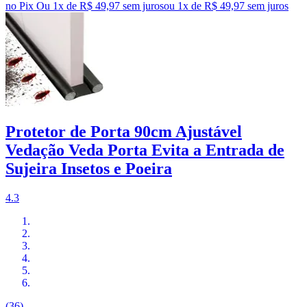
no Pix
Ou 1x de R$ 49,97 sem juros
ou
1
x de
R$ 49,97
sem juros
Protetor de Porta 90cm Ajustável
Vedação Veda Porta Evita a Entrada de
Sujeira Insetos e Poeira
4.3
(36)