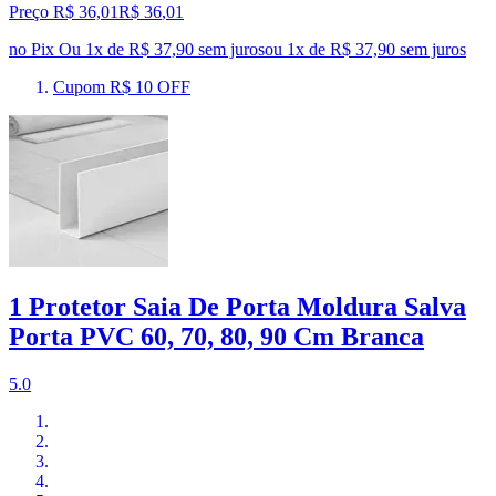
Preço R$ 36,01
R$
36
,
01
no Pix
Ou 1x de R$ 37,90 sem juros
ou
1
x de
R$ 37,90
sem juros
Cupom R$ 10 OFF
1 Protetor Saia De Porta Moldura Salva
Porta PVC 60, 70, 80, 90 Cm Branca
5.0