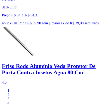
31% OFF
Preço R$ 34,31
R$
34
,
31
no Pix
Ou 1x de R$ 39,90 sem juros
ou
1
x de
R$ 39,90
sem juros
Friso Rodo Alumínio Veda Protetor De
Porta Contra Insetos Água 80 Cm
4.0