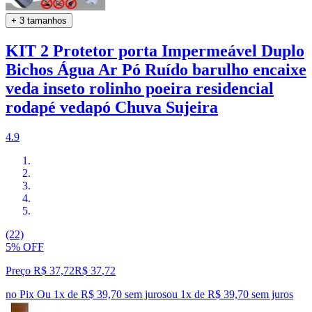
+ 3 tamanhos
KIT 2 Protetor porta Impermeável Duplo
Bichos Água Ar Pó Ruído barulho encaixe
veda inseto rolinho poeira residencial
rodapé vedapó Chuva Sujeira
4.9
(22)
5% OFF
Preço R$ 37,72
R$
37
,
72
no Pix
Ou 1x de R$ 39,70 sem juros
ou
1
x de
R$ 39,70
sem juros