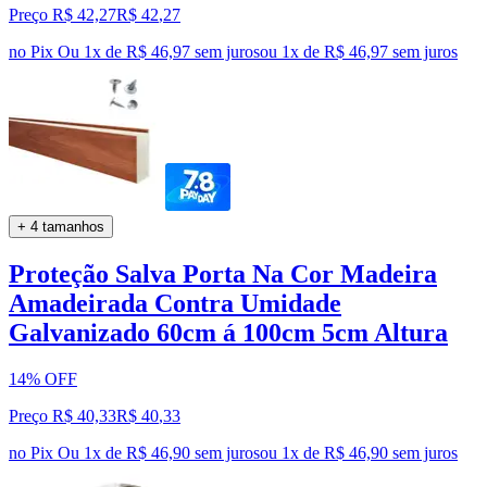
Preço R$ 42,27
R$
42
,
27
no Pix
Ou 1x de R$ 46,97 sem juros
ou
1
x de
R$ 46,97
sem juros
+ 4 tamanhos
Proteção Salva Porta Na Cor Madeira
Amadeirada Contra Umidade
Galvanizado 60cm á 100cm 5cm Altura
14% OFF
Preço R$ 40,33
R$
40
,
33
no Pix
Ou 1x de R$ 46,90 sem juros
ou
1
x de
R$ 46,90
sem juros