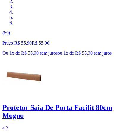
(69)
Preço R$ 55,90
R$
55
,
90
Ou 1x de R$ 55,90 sem juros
ou
1
x de
R$ 55,90
sem juros
Protetor Saia De Porta Facilit 80cm
Mogno
4.7