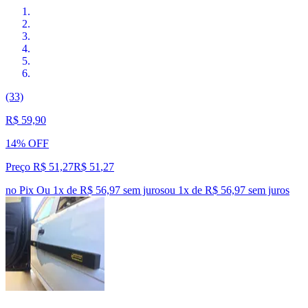
(33)
R$ 59,90
14% OFF
Preço R$ 51,27
R$
51
,
27
no Pix
Ou 1x de R$ 56,97 sem juros
ou
1
x de
R$ 56,97
sem juros