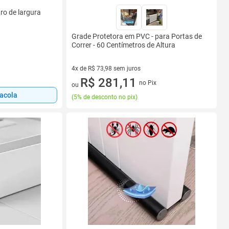
ro de largura
Grade Protetora em PVC - para Portas de
Correr - 60 Centímetros de Altura
4x de R$ 73,98 sem juros
4 vez de R$ 73,98 sem juros
R$ 281,11
no Pix
ou
sacola
(
5% de desconto no pix
)