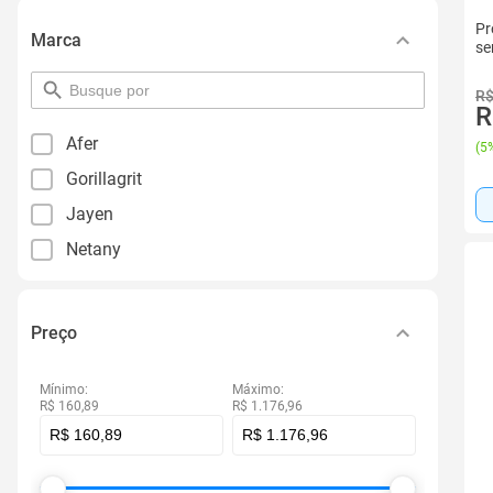
Pr
Marca
se
pesquisar
R$
por
R
filtro
Afer
(
5%
Gorillagrit
Jayen
Netany
Preço
Mínimo:
Máximo:
R$ 160,89
R$ 1.176,96