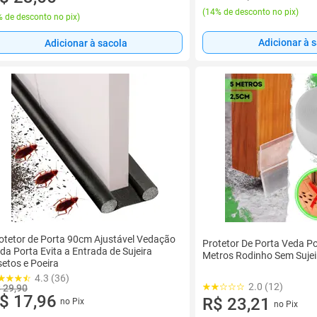
(
14% de desconto no pix
)
 de desconto no pix
)
Adicionar à 
Adicionar à sacola
otetor de Porta 90cm Ajustável Vedação
Protetor De Porta Veda P
da Porta Evita a Entrada de Sujeira
Metros Rodinho Sem Suje
setos e Poeira
4.3 (36)
2.0 (12)
 29,90
$ 17,96
R$ 23,21
no Pix
no Pix