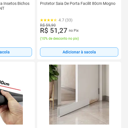
a Insetos Bichos
Protetor Saia De Porta Facilit 80cm Mogno
TNT
4.7 (33)
R$ 59,90
R$ 51,27
no Pix
(
10% de desconto no pix
)
sacola
Adicionar à sacola