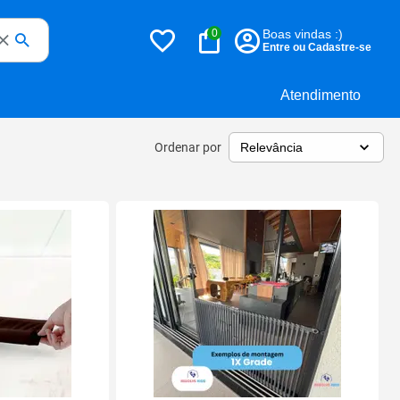
0
Boas vindas :)
Entre ou Cadastre-se
Atendimento
Ordenar por