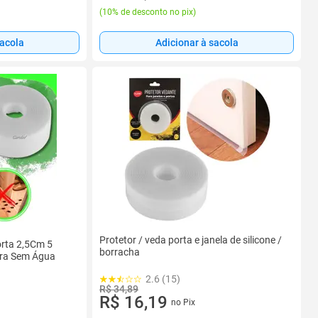
(
10% de desconto no pix
)
sacola
Adicionar à sacola
Protetor / veda porta e janela de silicone /
orta 2,5Cm 5
borracha
ira Sem Água
2.6 (15)
R$ 34,89
R$ 16,19
no Pix