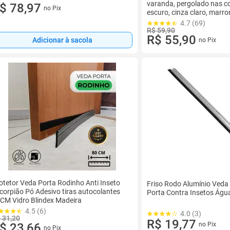
varanda, pergolado nas co
$ 78,97
no Pix
escuro, cinza claro, marr
metros Gold Plant
4.7 (69)
R$ 59,90
R$ 55,90
Adicionar à sacola
no Pix
otetor Veda Porta Rodinho Anti Inseto
Friso Rodo Alumínio Veda 
corpião Pó Adesivo tiras autocolantes
Porta Contra Insetos Águ
CM Vidro Blindex Madeira
4.5 (6)
4.0 (3)
 31,20
R$ 19,77
no Pix
$ 23,66
no Pix