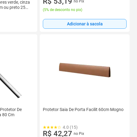
R$ 53,19
no Pix
res verde, cinza
om ou preto 25
(
5% de desconto no pix
)
Adicionar à sacola
Protetor De
Protetor Saia De Porta Facilit 60cm Mogno
a 80 Cm
4.0 (15)
R$ 42,27
no Pix