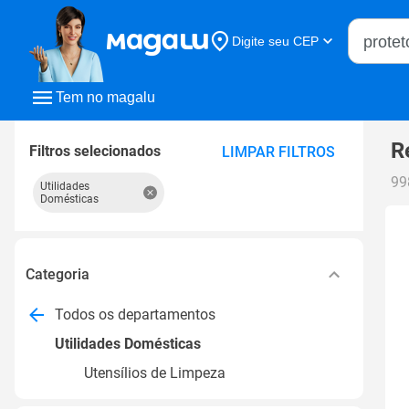
Buscar n
Digite seu CEP
Buscar
Tem no magalu
R
Filtros selecionados
LIMPAR FILTROS
99
Utilidades
Domésticas
Categoria
Todos os departamentos
Utilidades Domésticas
Utensílios de Limpeza