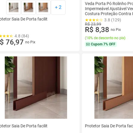
Veda Porta Pó Rolinho Pr
+
2
Impermeável Ajustável V
Costura Proteção Contra 
otetor Saia De Porta facilit
3.8 (129)
R$ 23,99
R$ 8,38
no Pix
4.8 (84)
(
10% de desconto no pix
)
$ 76,97
no Pix
Cupom
7% OFF
otetor Saia De Porta facilit
Protetor Saia De Porta faci