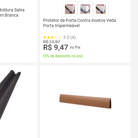
Moldura Salva
 Cm Branca
Protetor de Porta Contra insetos Veda
Porta Impermeável
3.0 (4)
R$ 12,97
R$ 9,47
no Pix
(
5% de desconto no pix
)