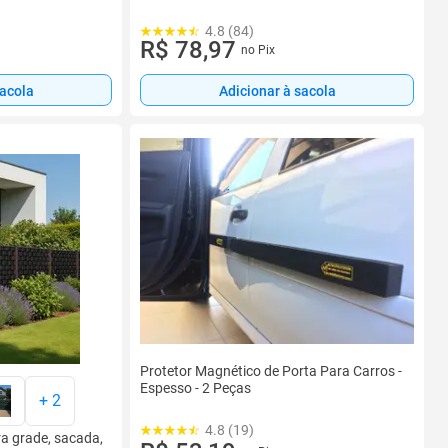
4.8 (84)
R$ 78,97
no Pix
sacola
Adicionar à sacola
Protetor Magnético de Porta Para Carros -
Espesso - 2 Peças
+
2
4.8 (19)
ra grade, sacada,