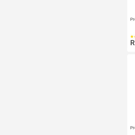
Pr
R
Pr