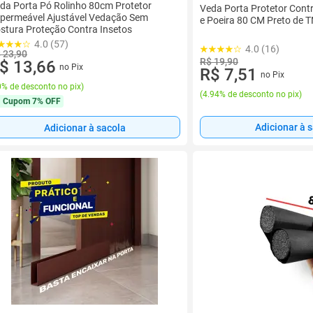
da Porta Pó Rolinho 80cm Protetor
Veda Porta Protetor Contr
permeável Ajustável Vedação Sem
e Poeira 80 CM Preto de 
stura Proteção Contra Insetos
4.0 (57)
4.0 (16)
 23,90
R$ 19,90
$ 13,66
no Pix
R$ 7,51
no Pix
% de desconto no pix
)
(
4.94% de desconto no pix
)
Cupom
7% OFF
Adicionar à 
Adicionar à sacola