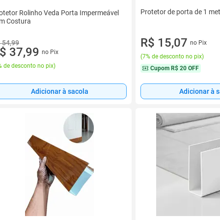
Protetor de porta de 1 met
otetor Rolinho Veda Porta Impermeável
m Costura
R$ 15,07
 54,99
no Pix
$ 37,99
no Pix
(
7% de desconto no pix
)
 de desconto no pix
)
Cupom
R$ 20 OFF
Adicionar à 
Adicionar à sacola