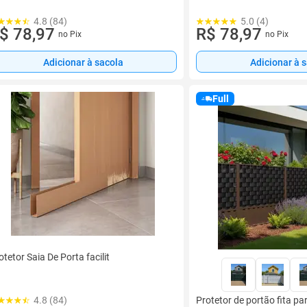
4.8 (84)
5.0 (4)
$ 78,97
R$ 78,97
no Pix
no Pix
Adicionar à sacola
Adicionar à 
Full
otetor Saia De Porta facilit
4.8 (84)
Protetor de portão fita pa