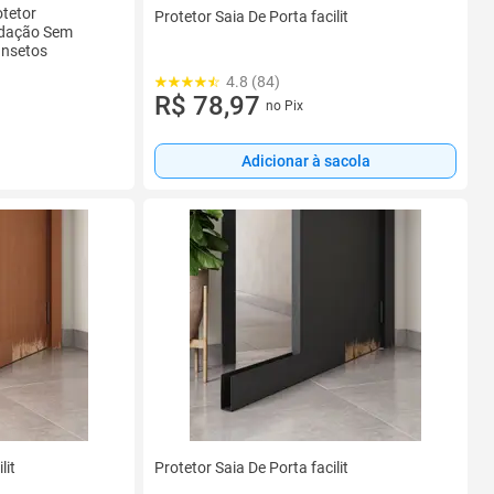
otetor
Protetor Saia De Porta facilit
edação Sem
Insetos
4.8 (84)
R$ 78,97
no Pix
Adicionar à sacola
lit
Protetor Saia De Porta facilit