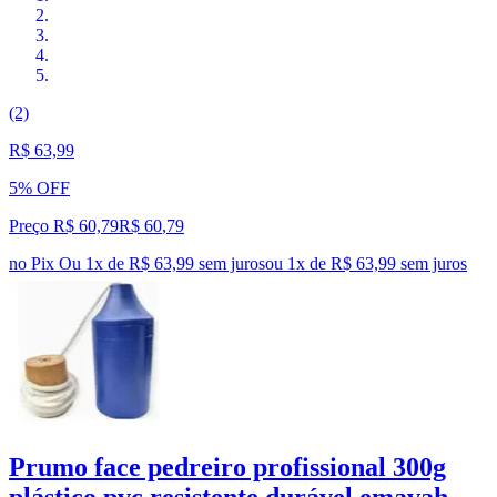
(2)
R$ 63,99
5% OFF
Preço R$ 60,79
R$
60
,
79
no Pix
Ou 1x de R$ 63,99 sem juros
ou
1
x de
R$ 63,99
sem juros
Prumo face pedreiro profissional 300g
plástico pvc resistente durável emavah