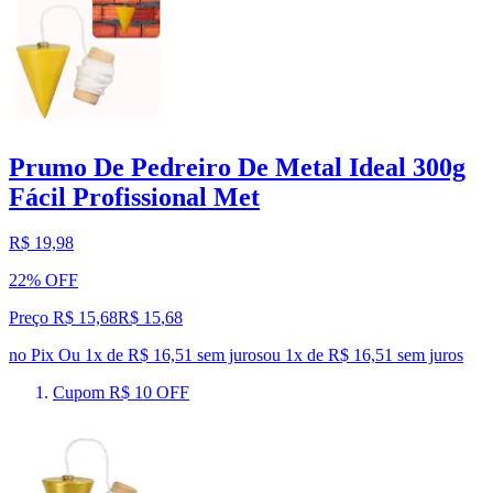
Prumo De Pedreiro De Metal Ideal 300g
Fácil Profissional Met
R$ 19,98
22% OFF
Preço R$ 15,68
R$
15
,
68
no Pix
Ou 1x de R$ 16,51 sem juros
ou
1
x de
R$ 16,51
sem juros
Cupom R$ 10 OFF