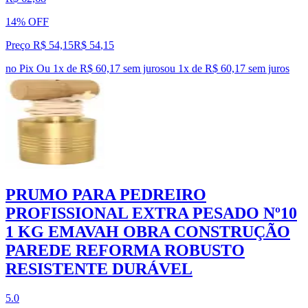
14% OFF
Preço R$ 54,15
R$
54
,
15
no Pix
Ou 1x de R$ 60,17 sem juros
ou
1
x de
R$ 60,17
sem juros
PRUMO PARA PEDREIRO
PROFISSIONAL EXTRA PESADO Nº10
1 KG EMAVAH OBRA CONSTRUÇÃO
PAREDE REFORMA ROBUSTO
RESISTENTE DURÁVEL
5.0