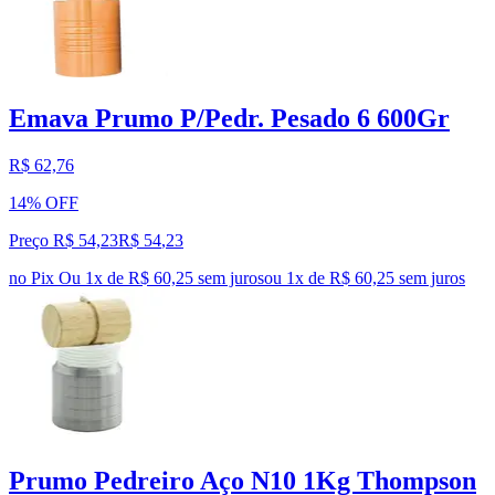
Emava Prumo P/Pedr. Pesado 6 600Gr
R$ 62,76
14% OFF
Preço R$ 54,23
R$
54
,
23
no Pix
Ou 1x de R$ 60,25 sem juros
ou
1
x de
R$ 60,25
sem juros
Prumo Pedreiro Aço N10 1Kg Thompson