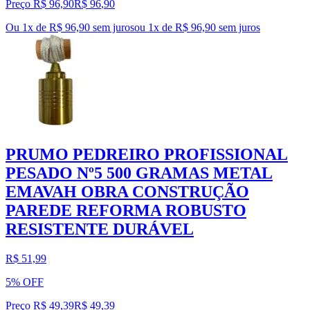
Preço R$ 96,90
R$
96
,
90
Ou 1x de R$ 96,90 sem juros
ou
1
x de
R$ 96,90
sem juros
PRUMO PEDREIRO PROFISSIONAL
PESADO Nº5 500 GRAMAS METAL
EMAVAH OBRA CONSTRUÇÃO
PAREDE REFORMA ROBUSTO
RESISTENTE DURÁVEL
R$ 51,99
5% OFF
Preço R$ 49,39
R$
49
,
39