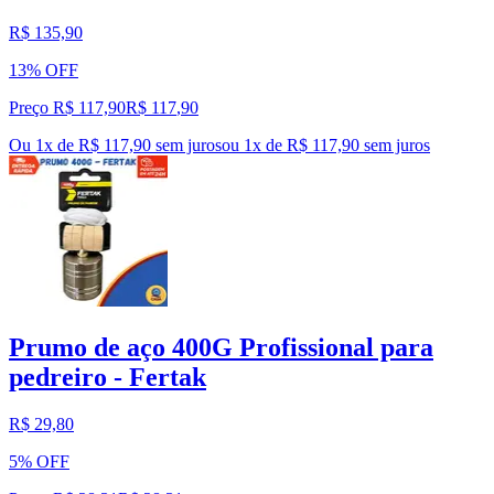
R$ 135,90
13% OFF
Preço R$ 117,90
R$
117
,
90
Ou 1x de R$ 117,90 sem juros
ou
1
x de
R$ 117,90
sem juros
Prumo de aço 400G Profissional para
pedreiro - Fertak
R$ 29,80
5% OFF