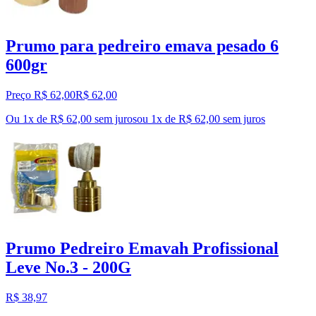
Prumo para pedreiro emava pesado 6
600gr
Preço R$ 62,00
R$
62
,
00
Ou 1x de R$ 62,00 sem juros
ou
1
x de
R$ 62,00
sem juros
Prumo Pedreiro Emavah Profissional
Leve No.3 - 200G
R$ 38,97