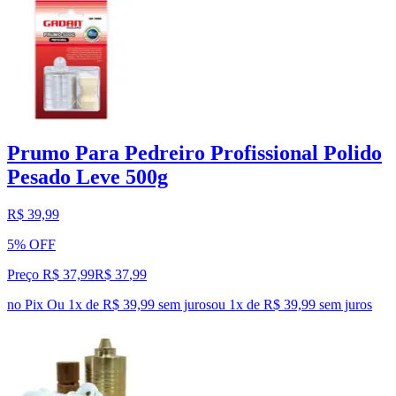
Prumo Para Pedreiro Profissional Polido
Pesado Leve 500g
R$ 39,99
5% OFF
Preço R$ 37,99
R$
37
,
99
no Pix
Ou 1x de R$ 39,99 sem juros
ou
1
x de
R$ 39,99
sem juros