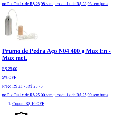
no Pix
Ou 1x de R$ 28,98 sem juros
ou
1
x de
R$ 28,98
sem juros
Prumo de Pedra Aço N04 400 g Max En -
Max met.
R$ 25,00
5% OFF
Preço R$ 23,75
R$
23
,
75
no Pix
Ou 1x de R$ 25,00 sem juros
ou
1
x de
R$ 25,00
sem juros
Cupom R$ 10 OFF