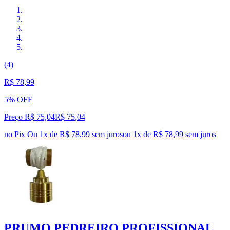
(4)
R$ 78,99
5% OFF
Preço R$ 75,04
R$
75
,
04
no Pix
Ou 1x de R$ 78,99 sem juros
ou
1
x de
R$ 78,99
sem juros
PRUMO PEDREIRO PROFISSIONAL