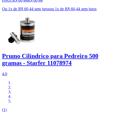
Preço R$ 60,44
R$
60
,
44
Ou 1x de R$ 60,44 sem juros
ou
1
x de
R$ 60,44
sem juros
Prumo Cilíndrico para Pedreiro 500
gramas - Starfer 11078974
4.0
(1)