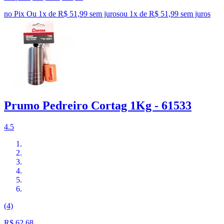
no Pix
Ou 1x de R$ 51,99 sem juros
ou
1
x de
R$ 51,99
sem juros
Prumo Pedreiro Cortag 1Kg - 61533
4.5
(4)
R$ 62,68