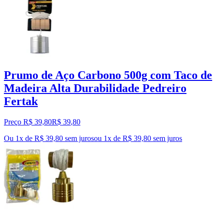
Prumo de Aço Carbono 500g com Taco de
Madeira Alta Durabilidade Pedreiro
Fertak
Preço R$ 39,80
R$
39
,
80
Ou 1x de R$ 39,80 sem juros
ou
1
x de
R$ 39,80
sem juros