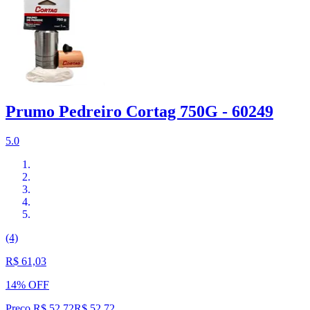
Prumo Pedreiro Cortag 750G - 60249
5.0
(4)
R$ 61,03
14% OFF
Preço R$ 52,72
R$
52
,
72