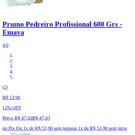
Prumo Pedreiro Profissional 600 Grs -
Emava
4.0
(2)
R$ 53,90
12% OFF
Preço R$ 47,43
R$
47
,
43
no Pix
Ou 1x de R$ 53,90 sem juros
ou
1
x de
R$ 53,90
sem juros