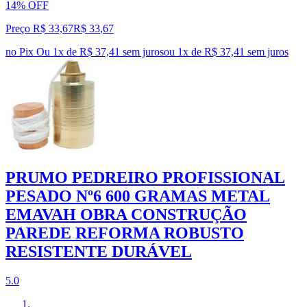
14% OFF
Preço R$ 33,67
R$
33
,
67
no Pix
Ou 1x de R$ 37,41 sem juros
ou
1
x de
R$ 37,41
sem juros
PRUMO PEDREIRO PROFISSIONAL
PESADO Nº6 600 GRAMAS METAL
EMAVAH OBRA CONSTRUÇÃO
PAREDE REFORMA ROBUSTO
RESISTENTE DURÁVEL
5.0