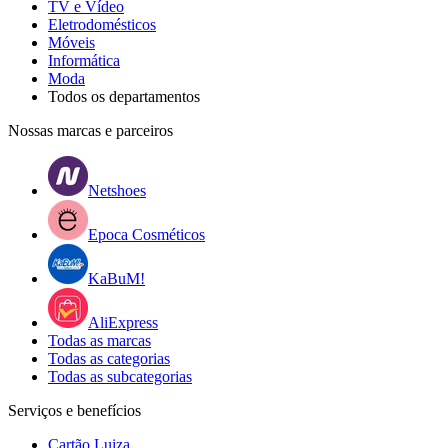
TV e Vídeo
Eletrodomésticos
Móveis
Informática
Moda
Todos os departamentos
Nossas marcas e parceiros
Netshoes
Epoca Cosméticos
KaBuM!
AliExpress
Todas as marcas
Todas as categorias
Todas as subcategorias
Serviços e benefícios
Cartão Luiza