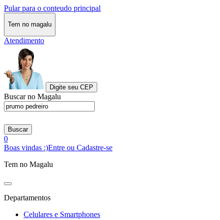
Pular para o conteudo principal
Tem no magalu
Atendimento
Digite seu CEP
Buscar no Magalu
Buscar
0
Boas vindas :)
Entre ou Cadastre-se
Tem no Magalu
Departamentos
Celulares e Smartphones