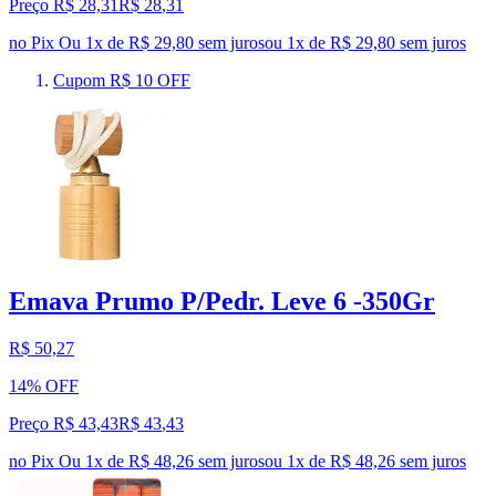
Preço R$ 28,31
R$
28
,
31
no Pix
Ou 1x de R$ 29,80 sem juros
ou
1
x de
R$ 29,80
sem juros
Cupom R$ 10 OFF
Emava Prumo P/Pedr. Leve 6 -350Gr
R$ 50,27
14% OFF
Preço R$ 43,43
R$
43
,
43
no Pix
Ou 1x de R$ 48,26 sem juros
ou
1
x de
R$ 48,26
sem juros