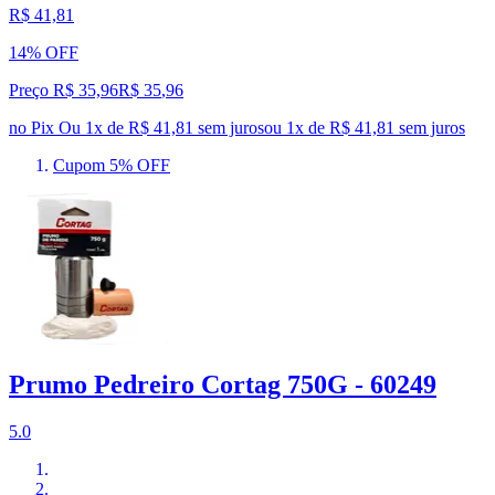
R$ 41,81
14% OFF
Preço R$ 35,96
R$
35
,
96
no Pix
Ou 1x de R$ 41,81 sem juros
ou
1
x de
R$ 41,81
sem juros
Cupom 5% OFF
Prumo Pedreiro Cortag 750G - 60249
5.0