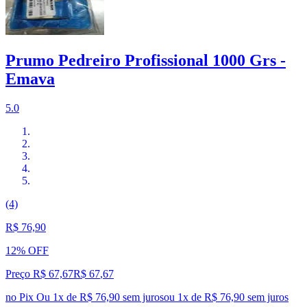
Prumo Pedreiro Profissional 1000 Grs -
Emava
5.0
(4)
R$ 76,90
12% OFF
Preço R$ 67,67
R$
67
,
67
no Pix
Ou 1x de R$ 76,90 sem juros
ou
1
x de
R$ 76,90
sem juros