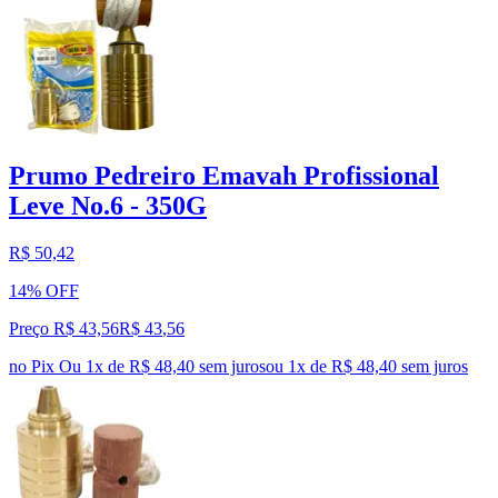
Prumo Pedreiro Emavah Profissional
Leve No.6 - 350G
R$ 50,42
14% OFF
Preço R$ 43,56
R$
43
,
56
no Pix
Ou 1x de R$ 48,40 sem juros
ou
1
x de
R$ 48,40
sem juros