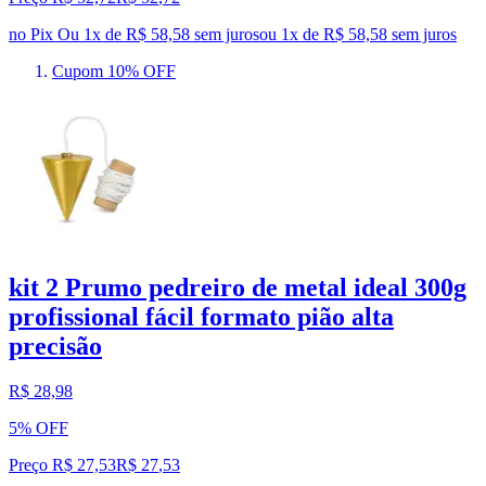
no Pix
Ou 1x de R$ 58,58 sem juros
ou
1
x de
R$ 58,58
sem juros
Cupom 10% OFF
kit 2 Prumo pedreiro de metal ideal 300g
profissional fácil formato pião alta
precisão
R$ 28,98
5% OFF
Preço R$ 27,53
R$
27
,
53