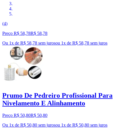
(4)
Preço R$ 58,78
R$
58
,
78
Ou 1x de R$ 58,78 sem juros
ou
1
x de
R$ 58,78
sem juros
Prumo De Pedreiro Profissional Para
Nivelamento E Alinhamento
Preço R$ 50,80
R$
50
,
80
Ou 1x de R$ 50,80 sem juros
ou
1
x de
R$ 50,80
sem juros