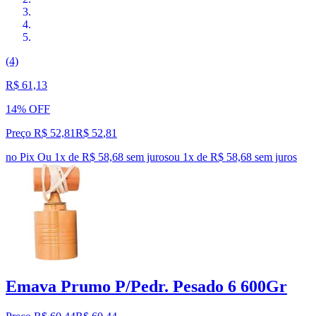
(4)
R$ 61,13
14% OFF
Preço R$ 52,81
R$
52
,
81
no Pix
Ou 1x de R$ 58,68 sem juros
ou
1
x de
R$ 58,68
sem juros
Emava Prumo P/Pedr. Pesado 6 600Gr