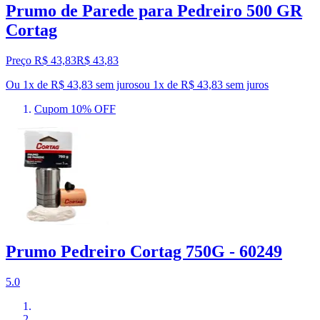
Prumo de Parede para Pedreiro 500 GR
Cortag
Preço R$ 43,83
R$
43
,
83
Ou 1x de R$ 43,83 sem juros
ou
1
x de
R$ 43,83
sem juros
Cupom 10% OFF
Prumo Pedreiro Cortag 750G - 60249
5.0