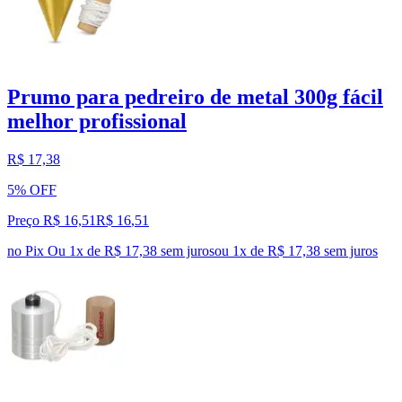
Prumo para pedreiro de metal 300g fácil
melhor profissional
R$ 17,38
5% OFF
Preço R$ 16,51
R$
16
,
51
no Pix
Ou 1x de R$ 17,38 sem juros
ou
1
x de
R$ 17,38
sem juros