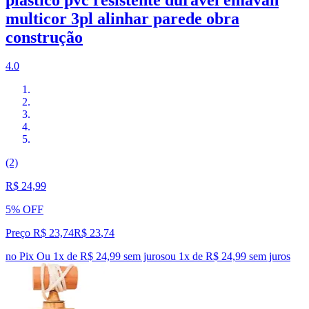
multicor 3pl alinhar parede obra
construção
4.0
(2)
R$ 24,99
5% OFF
Preço R$ 23,74
R$
23
,
74
no Pix
Ou 1x de R$ 24,99 sem juros
ou
1
x de
R$ 24,99
sem juros