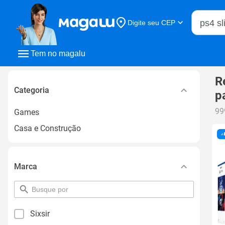
Buscar n
Digite seu CEP
Buscar
Tem no magalu
R
Categoria
p
99
Games
Casa e Construção
Marca
pesquisar
por
filtro
Sixsir