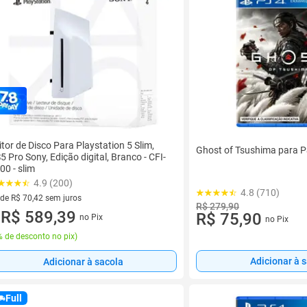
itor de Disco Para Playstation 5 Slim,
Ghost of Tsushima para 
5 Pro Sony, Edição digital, Branco - CFI-
00 - slim
4.9 (200)
4.8 (710)
 de R$ 70,42 sem juros
R$ 279,90
ez de R$ 70,42 sem juros
R$ 589,39
R$ 75,90
no Pix
no Pix
u
 de desconto no pix
)
Adicionar à 
Adicionar à sacola
Full