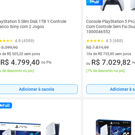
ayStation 5 Slim Disk 1TB 1 Controle
Console PlayStation 5 Pro
anco Sony com 2 Jogos
Com Controle Sem Fio Dua
1000046552
4.8 (4599)
4.5 (688)
 5.399,90
R$ 7.874,99
x de R$ 505,20 sem juros
10x de R$ 755,90 sem juros
vez de R$ 505,20 sem juros
R$ 4.799,40
10 vez de R$ 755,90 sem juro
R$ 7.029,82
no Pix
n
u
ou
 de desconto no pix
)
(
7% de desconto no pix
)
Adicionar à sacola
Adicionar à 
Full