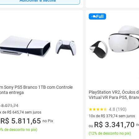
Full
im Sony PS5 Branco 1TB com Controle
PlayStation VR2, Óculos d
onta entrega
Virtual VR Para PS5, Bran
 8.071,74
4.8 (190)
x de R$ 645,74 sem juros
10x de R$ 379,74 sem juros
vez de R$ 645,74 sem juros
R$ 5.811,65
no Pix
u
10 vez de R$ 379,74 sem juro
R$ 3.341,70
n
ou
% de desconto no pix
)
(
12% de desconto no pix
)