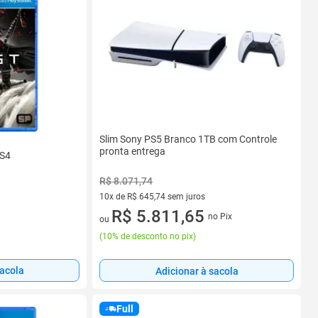
Slim Sony PS5 Branco 1TB com Controle
pronta entrega
PS4
R$ 8.071,74
10x de R$ 645,74 sem juros
10 vez de R$ 645,74 sem juros
R$ 5.811,65
no Pix
ou
(
10% de desconto no pix
)
sacola
Adicionar à sacola
Full