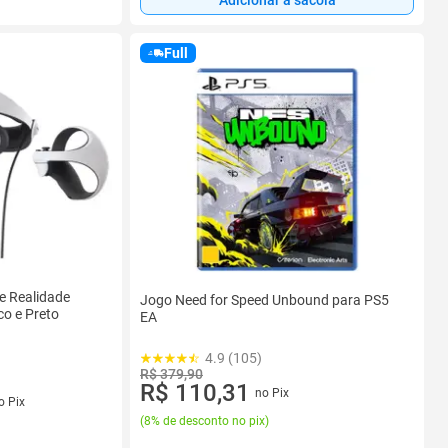
Full
e Realidade
Jogo Need for Speed Unbound para PS5
co e Preto
EA
4.9 (105)
R$ 379,90
R$ 110,31
no Pix
s
o Pix
(
8% de desconto no pix
)