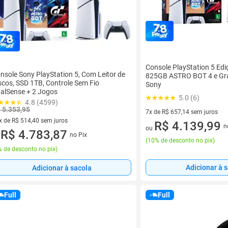
Console PlayStation 5 Ediç
nsole Sony PlayStation 5, Com Leitor de
825GB ASTRO BOT 4 e Gra
scos, SSD 1TB, Controle Sem Fio
Sony
alSense + 2 Jogos
5.0 (6)
4.8 (4599)
 5.353,95
7x de R$ 657,14 sem juros
x de R$ 514,40 sem juros
7 vez de R$ 657,14 sem juros
R$ 4.139,99
n
ou
vez de R$ 514,40 sem juros
R$ 4.783,87
no Pix
u
(
10% de desconto no pix
)
 de desconto no pix
)
Adicionar à 
Adicionar à sacola
Full
Full