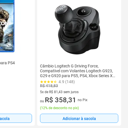
para PS4
Câmbio Logitech G Driving Force,
Compatível com Volantes Logitech G923,
G29 e G920 para PS5, PS4, Xbox Series X e
Series S, Xbox One, PC - 941-000119
4.9 (148)
R$ 418,83
5x de R$ 81,43 sem juros
5 vez de R$ 81,43 sem juros
R$ 358,31
no Pix
ou
(
12% de desconto no pix
)
sacola
Adicionar à sacola