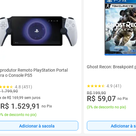
Ghost Recon: Breakpoint 
produtor Remoto PlayStation Portal
ra o Console PS5
4.9 (41)
4.8 (451)
 1.799,90
R$ 199,90
R$ 59,07
x de R$ 169,99 sem juros
no Pix
vez de R$ 169,99 sem juros
R$ 1.529,91
no Pix
(
3% de desconto no pix
)
u
% de desconto no pix
)
Adicionar à sacola
Adicionar à 