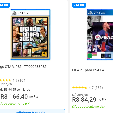
Full
Full
go GTA V, PS5 - TT000233PS5
FIFA 21 para PS4 EA
4.9 (104)
 227,75
4.7 (585)
 de R$ 94,55 sem juros
R$ 369,90
ez de R$ 94,55 sem juros
R$ 166,40
no Pix
u
R$ 84,29
no Pix
% de desconto no pix
)
(
3% de desconto no pix
)
Adicionar à sacola