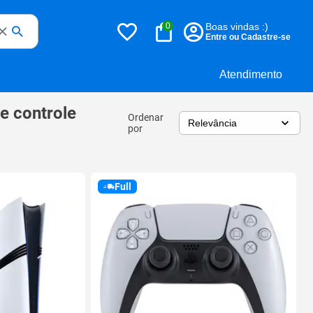
0
Boas vindas :)
Entre ou Cadastre-se
Atendimento
 e controle
Ordenar
por
Full