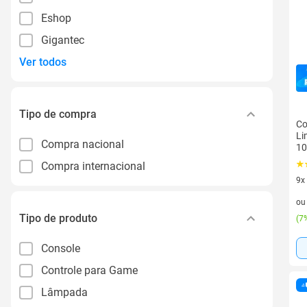
Eshop
Gigantec
Ver todos
Tipo de compra
Co
Li
Compra nacional
10
Compra internacional
9x
9 v
o
Tipo de produto
(
7%
Console
Controle para Game
Lâmpada