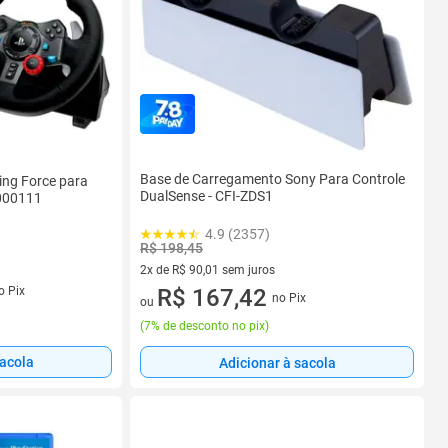
Base de Carregamento Sony Para Controle
ing Force para
DualSense - CFI-ZDS1
-000111
4.9 (2357)
R$ 198,45
2x de R$ 90,01 sem juros
s
o Pix
2 vez de R$ 90,01 sem juros
R$ 167,42
no Pix
ou
(
7% de desconto no pix
)
sacola
Adicionar à sacola