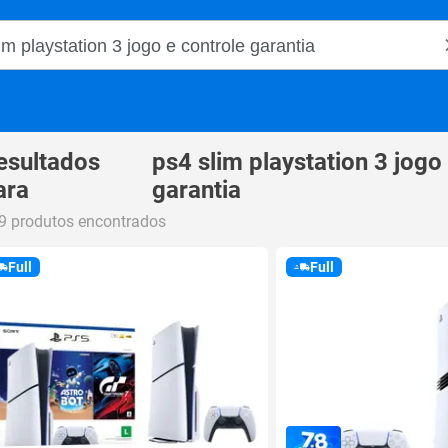
o Magalu
esultados
ps4 slim playstation 3 jogo
ara
garantia
9 produtos encontrados
Full
Full