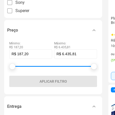
Sony
Superer
Pl
Br
Preço
R$
Mínimo:
Máximo:
10
R$ 187,20
R$ 6.435,81
10 
o
(
5%
APLICAR FILTRO
Entrega