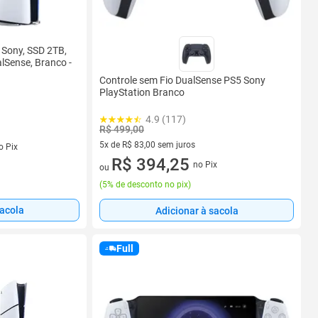
 Sony, SSD 2TB,
lSense, Branco -
Controle sem Fio DualSense PS5 Sony
PlayStation Branco
4.9 (117)
R$ 499,00
s
5x de R$ 83,00 sem juros
o Pix
5 vez de R$ 83,00 sem juros
R$ 394,25
no Pix
ou
(
5% de desconto no pix
)
sacola
Adicionar à sacola
Full