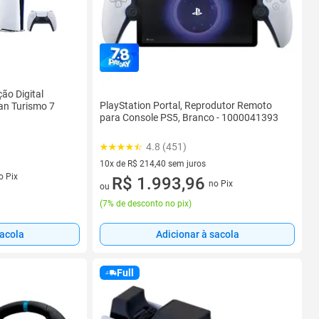
ão Digital
PlayStation Portal, Reprodutor Remoto
n Turismo 7
para Console PS5, Branco - 1000041393
4.8 (451)
10x de R$ 214,40 sem juros
o Pix
10 vez de R$ 214,40 sem juros
R$ 1.993,96
no Pix
ou
(
7% de desconto no pix
)
sacola
Adicionar à sacola
Full