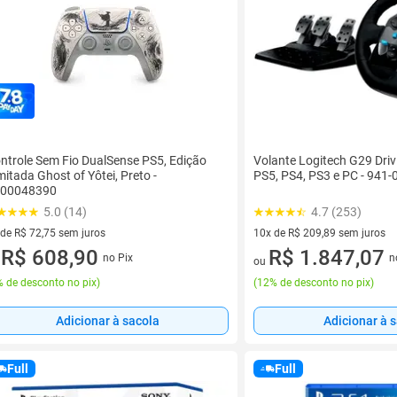
ntrole Sem Fio DualSense PS5, Edição
Volante Logitech G29 Driv
mitada Ghost of Yôtei, Preto -
PS5, PS4, PS3 e PC - 941
00048390
5.0 (14)
4.7 (253)
 de R$ 72,75 sem juros
10x de R$ 209,89 sem juros
ez de R$ 72,75 sem juros
R$ 608,90
10 vez de R$ 209,89 sem juro
R$ 1.847,07
no Pix
n
u
ou
 de desconto no pix
)
(
12% de desconto no pix
)
Adicionar à sacola
Adicionar à 
Full
Full