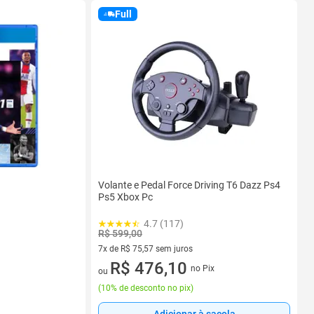
Full
Volante e Pedal Force Driving T6 Dazz Ps4
Ps5 Xbox Pc
4.7 (117)
R$ 599,00
7x de R$ 75,57 sem juros
7 vez de R$ 75,57 sem juros
R$ 476,10
no Pix
ou
(
10% de desconto no pix
)
Adicionar à sacola