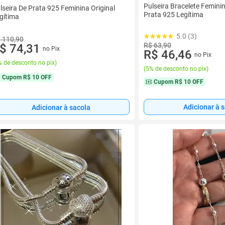
Pulseira Bracelete Femini
lseira De Prata 925 Feminina Original
Prata 925 Legítima
gítima
5.0 (3)
 110,90
R$ 63,90
$ 74,31
no Pix
R$ 46,46
no Pix
 de desconto no pix
)
(
5% de desconto no pix
)
Cupom
R$ 10 OFF
Cupom
R$ 10 OFF
Adicionar à 
Adicionar à sacola