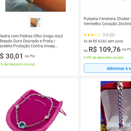
Pulseira Feminina Choker
Vermelho Coração Zircôni
3.0 (2)
lseira com Pedras Olho Grego Azul
lheado Ouro Dourado e Prata /
2x de R$ 63,82 sem juros
acelete Proteção Contra Inveja
2 vez de R$ 63,82 sem juros
R$ 109,76
no Pi
essórios Moda
ou
$ 30,01
no Pix
(
14% de desconto no pix
)
% de desconto no pix
)
Adicionar à 