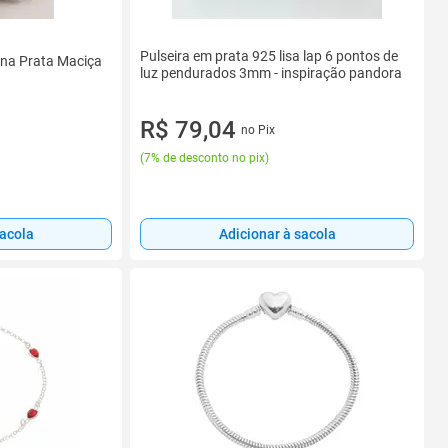
Pulseira em prata 925 lisa lap 6 pontos de
ina Prata Maciça
luz pendurados 3mm - inspiração pandora
R$ 79,04
no Pix
(
7% de desconto no pix
)
sacola
Adicionar à sacola