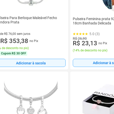
lseira Para Berloque Maleável Fecho
Pulseira Feminina prata 
ndora Prata
18cm Banhada Delicada
5.0 (3)
 de R$ 76,00 sem juros
R$ 26,90
ez de R$ 76,00 sem juros
R$ 353,38
no Pix
R$ 23,13
u
no Pix
 de desconto no pix
)
(
14% de desconto no pix
)
Cupom
R$ 30 OFF
Adicionar à 
Adicionar à sacola