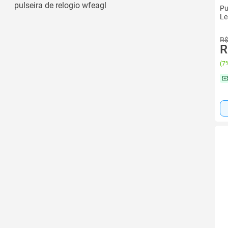
pulseira de relogio wfeagl
Pu
Le
R$
R
(
7%