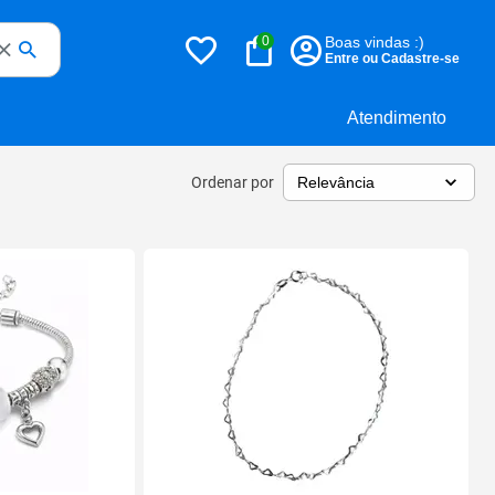
0
Boas vindas :)
Entre ou Cadastre-se
Atendimento
Ordenar por