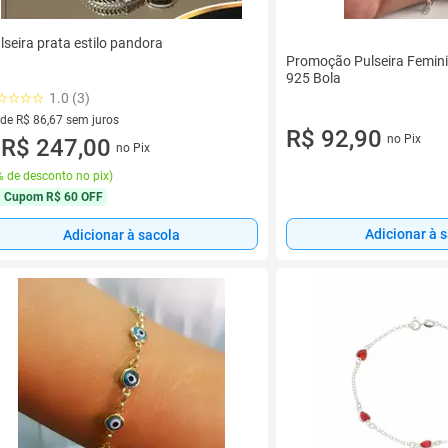
lseira prata estilo pandora
Promoção Pulseira Femin
925 Bola
1.0 (3)
 de R$ 86,67 sem juros
R$ 92,90
no Pix
ez de R$ 86,67 sem juros
R$ 247,00
no Pix
u
 de desconto no pix
)
Cupom
R$ 60 OFF
Adicionar à 
Adicionar à sacola