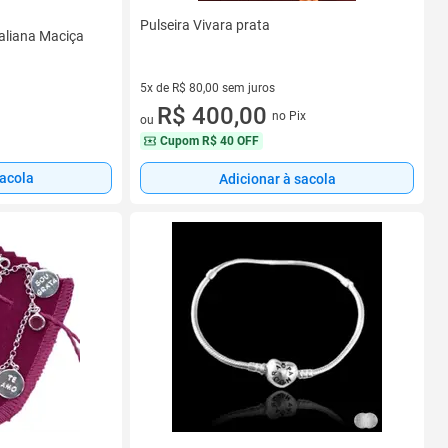
Pulseira Vivara prata
taliana Maciça
5x de R$ 80,00 sem juros
5 vez de R$ 80,00 sem juros
R$ 400,00
no Pix
ou
Cupom
R$ 40 OFF
sacola
Adicionar à sacola