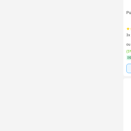
Pu
3x
3 v
o
(
5%