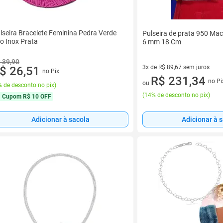
lseira Bracelete Feminina Pedra Verde
Pulseira de prata 950 Ma
o Inox Prata
6 mm 18 Cm
 39,90
3x de R$ 89,67 sem juros
$ 26,51
no Pix
3 vez de R$ 89,67 sem juros
R$ 231,34
no Pi
ou
 de desconto no pix
)
(
14% de desconto no pix
)
Cupom
R$ 10 OFF
Adicionar à 
Adicionar à sacola