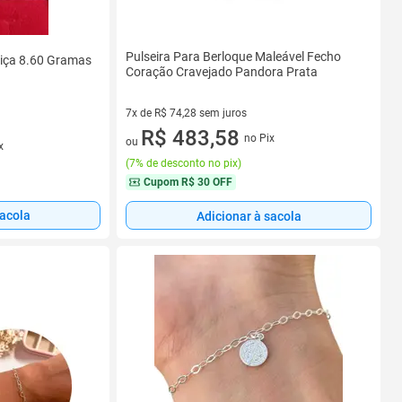
Pulseira Para Berloque Maleável Fecho
ciça 8.60 Gramas
Coração Cravejado Pandora Prata
7x de R$ 74,28 sem juros
7 vez de R$ 74,28 sem juros
R$ 483,58
no Pix
ou
x
(
7% de desconto no pix
)
Cupom
R$ 30 OFF
sacola
Adicionar à sacola