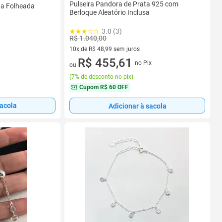
Pulseira Pandora de Prata 925 com
na Folheada
Berloque Aleatório Inclusa
3.0 (3)
R$ 1.040,00
10x de R$ 48,99 sem juros
10 vez de R$ 48,99 sem juros
R$ 455,61
no Pix
ou
(
7% de desconto no pix
)
Cupom
R$ 60 OFF
sacola
Adicionar à sacola