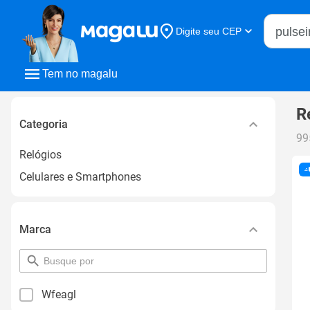
Buscar n
Digite seu CEP
Buscar
Tem no magalu
R
Categoria
99
Relógios
Celulares e Smartphones
Marca
pesquisar
por
filtro
Wfeagl