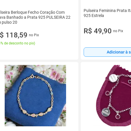
Pulseira Feminina Prata I
lseira Berloque Fecho Coração Com
925 Estrela
ava Banhado a Prata 925 PULSEIRA 22
 pulso 20
R$ 49,90
no Pix
$ 118,59
no Pix
% de desconto no pix
)
Adicionar à 