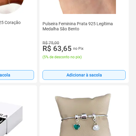
925 Coração
Pulseira Feminina Prata 925 Legítima
Medalha São Bento
R$ 75,00
R$ 63,65
no Pix
(
5% de desconto no pix
)
sacola
Adicionar à sacola