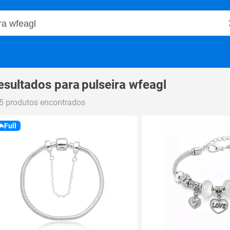
o Magalu
esultados para
pulseira wfeagl
5 produtos encontrados
Full