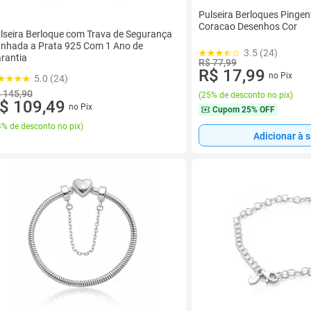
Pulseira Berloques Pingen
Coracao Desenhos Cor
lseira Berloque com Trava de Segurança
nhada a Prata 925 Com 1 Ano de
3.5 (24)
rantia
R$ 77,99
R$ 17,99
no Pix
5.0 (24)
 145,90
(
25% de desconto no pix
)
$ 109,49
no Pix
Cupom
25% OFF
% de desconto no pix
)
Adicionar à 