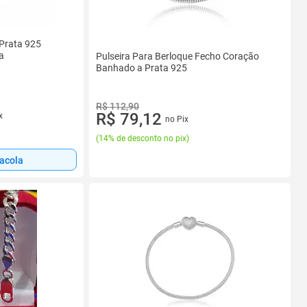
 Prata 925
a
Pulseira Para Berloque Fecho Coração
Banhado a Prata 925
R$ 112,90
R$ 79,12
x
no Pix
(
14% de desconto no pix
)
sacola