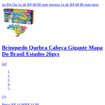
no Pix
Ou 1x de R$ 68,80 sem juros
ou
1
x de
R$ 68,80
sem juros
Brinquedo Quebra Cabeça Gigante Mapa
Do Brasil Estados 26pçs
4.0
(1)
Preço R$ 44,90
R$
44
,
90