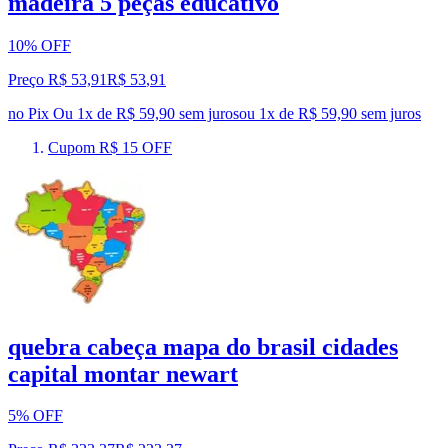
madeira 5 peças educativo
10% OFF
Preço R$ 53,91
R$
53
,
91
no Pix
Ou 1x de R$ 59,90 sem juros
ou
1
x de
R$ 59,90
sem juros
Cupom R$ 15 OFF
quebra cabeça mapa do brasil cidades
capital montar newart
5% OFF