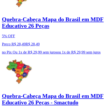
Quebra-Cabeça Mapa do Brasil em MDF
Educativo 26 Peças
5% OFF
Preço R$ 28,49
R$
28
,
49
no Pix
Ou 1x de R$ 29,99 sem juros
ou
1
x de
R$ 29,99
sem juros
Quebra-Cabeça Mapa do Brasil em MDF
Educativo 26 Peças - Smactudo