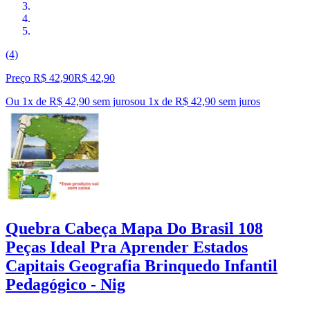
(4)
Preço R$ 42,90
R$
42
,
90
Ou 1x de R$ 42,90 sem juros
ou
1
x de
R$ 42,90
sem juros
Quebra Cabeça Mapa Do Brasil 108
Peças Ideal Pra Aprender Estados
Capitais Geografia Brinquedo Infantil
Pedagógico - Nig