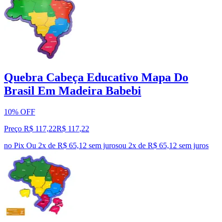
Quebra Cabeça Educativo Mapa Do
Brasil Em Madeira Babebi
10% OFF
Preço R$ 117,22
R$
117
,
22
no Pix
Ou 2x de R$ 65,12 sem juros
ou
2
x de
R$ 65,12
sem juros