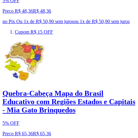
5% OFF
Preço R$ 48,36
R$
48
,
36
no Pix
Ou 1x de R$ 50,90 sem juros
ou
1
x de
R$ 50,90
sem juros
Cupom R$ 15 OFF
Quebra-Cabeça Mapa do Brasil
Educativo com Regiões Estados e Capitais
- Mia Gato Brinquedos
5% OFF
Preço R$ 65,36
R$
65
,
36