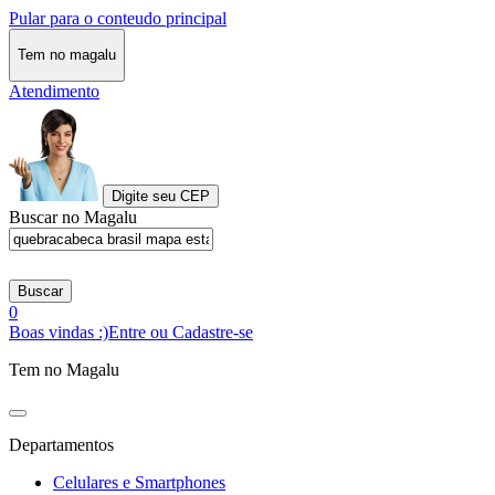
Pular para o conteudo principal
Tem no magalu
Atendimento
Digite seu CEP
Buscar no Magalu
Buscar
0
Boas vindas :)
Entre ou Cadastre-se
Tem no Magalu
Departamentos
Celulares e Smartphones