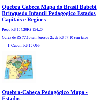
Quebra Cabeca Mapa do Brasil Babebi
Brinquedo Infantil Pedagogico Estados
Capitais e Regioes
Preço R$ 154,20
R$
154
,
20
Ou 2x de R$ 77,10 sem juros
ou
2
x de
R$ 77,10
sem juros
Cupom R$ 15 OFF
Quebra-Cabeça Pedagógico Mapa -
Estados