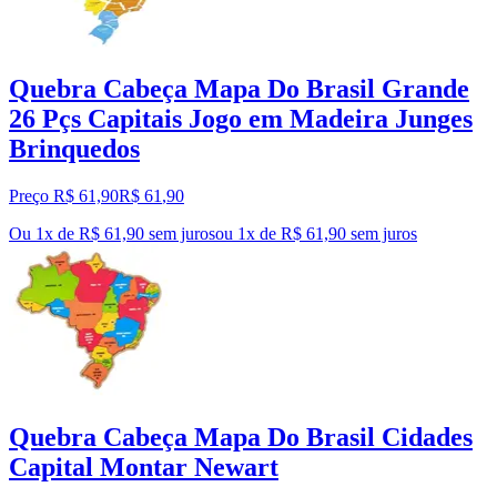
Quebra Cabeça Mapa Do Brasil Grande
26 Pçs Capitais Jogo em Madeira Junges
Brinquedos
Preço R$ 61,90
R$
61
,
90
Ou 1x de R$ 61,90 sem juros
ou
1
x de
R$ 61,90
sem juros
Quebra Cabeça Mapa Do Brasil Cidades
Capital Montar Newart