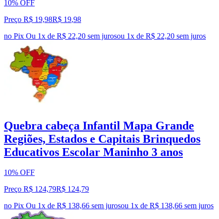
10% OFF
Preço R$ 19,98
R$
19
,
98
no Pix
Ou 1x de R$ 22,20 sem juros
ou
1
x de
R$ 22,20
sem juros
Quebra cabeça Infantil Mapa Grande
Regiões, Estados e Capitais Brinquedos
Educativos Escolar Maninho 3 anos
10% OFF
Preço R$ 124,79
R$
124
,
79
no Pix
Ou 1x de R$ 138,66 sem juros
ou
1
x de
R$ 138,66
sem juros