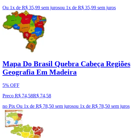
Ou 1x de R$ 35,99 sem juros
ou
1
x de
R$ 35,99
sem juros
Mapa Do Brasil Quebra Cabeça Regiões
Geografia Em Madeira
5% OFF
Preço R$ 74,58
R$
74
,
58
no Pix
Ou 1x de R$ 78,50 sem juros
ou
1
x de
R$ 78,50
sem juros