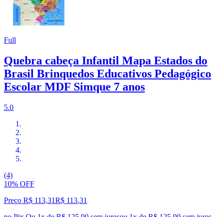
Full
Quebra cabeça Infantil Mapa Estados do
Brasil Brinquedos Educativos Pedagógico
Escolar MDF Simque 7 anos
5.0
(4)
10% OFF
Preço R$ 113,31
R$
113
,
31
no Pix
Ou 1x de R$ 125,90 sem juros
ou
1
x de
R$ 125,90
sem juros