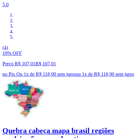
5.0
(4)
10% OFF
Preço R$ 107,01
R$
107
,
01
no Pix
Ou 1x de R$ 118,90 sem juros
ou
1
x de
R$ 118,90
sem juros
Quebra cabeça mapa brasil regiões