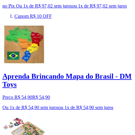
no Pix
Ou 1x de R$ 97,02 sem juros
ou
1
x de
R$ 97,02
sem juros
Cupom R$ 10 OFF
Aprenda Brincando Mapa do Brasil - DM
Toys
Preço R$ 54,90
R$
54
,
90
Ou 1x de R$ 54,90 sem juros
ou
1
x de
R$ 54,90
sem juros