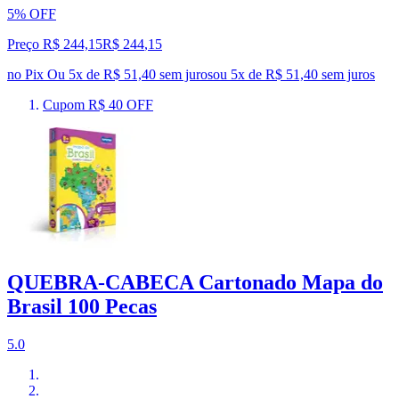
5% OFF
Preço R$ 244,15
R$
244
,
15
no Pix
Ou 5x de R$ 51,40 sem juros
ou
5
x de
R$ 51,40
sem juros
Cupom R$ 40 OFF
QUEBRA-CABECA Cartonado Mapa do
Brasil 100 Pecas
5.0