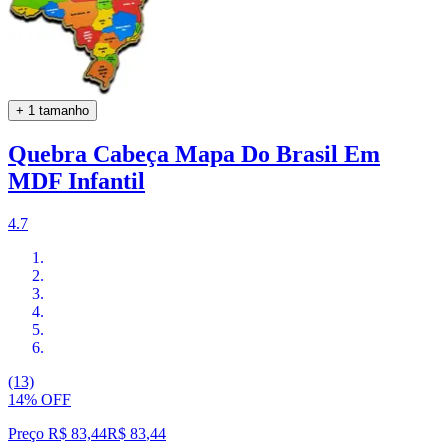
+ 1 tamanho
Quebra Cabeça Mapa Do Brasil Em
MDF Infantil
4.7
(13)
14% OFF
Preço R$ 83,44
R$
83
,
44