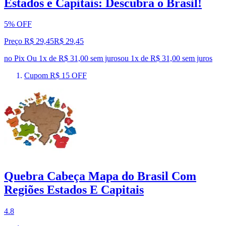
Estados e Capitais: Descubra o Brasil!
5% OFF
Preço R$ 29,45
R$
29
,
45
no Pix
Ou 1x de R$ 31,00 sem juros
ou
1
x de
R$ 31,00
sem juros
Cupom R$ 15 OFF
Quebra Cabeça Mapa do Brasil Com
Regiões Estados E Capitais
4.8