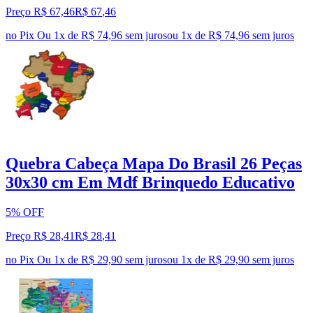
Preço R$ 67,46
R$
67
,
46
no Pix
Ou 1x de R$ 74,96 sem juros
ou
1
x de
R$ 74,96
sem juros
Quebra Cabeça Mapa Do Brasil 26 Peças
30x30 cm Em Mdf Brinquedo Educativo
5% OFF
Preço R$ 28,41
R$
28
,
41
no Pix
Ou 1x de R$ 29,90 sem juros
ou
1
x de
R$ 29,90
sem juros