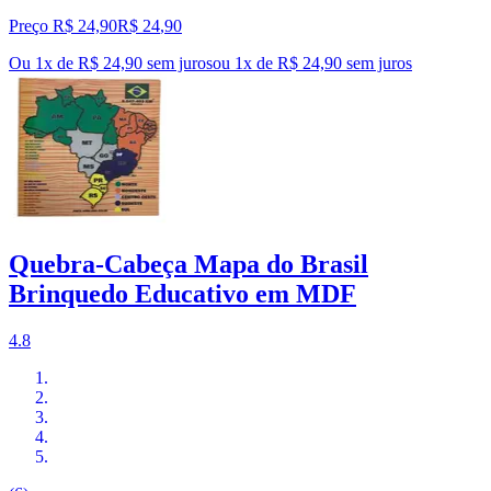
Preço R$ 24,90
R$
24
,
90
Ou 1x de R$ 24,90 sem juros
ou
1
x de
R$ 24,90
sem juros
Quebra-Cabeça Mapa do Brasil
Brinquedo Educativo em MDF
4.8