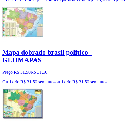
Mapa dobrado brasil politico -
GLOMAPAS
Preço R$ 31,50
R$
31
,
50
Ou 1x de R$ 31,50 sem juros
ou
1
x de
R$ 31,50
sem juros