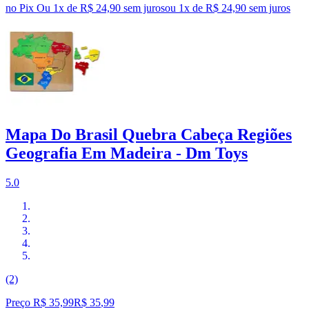
no Pix
Ou 1x de R$ 24,90 sem juros
ou
1
x de
R$ 24,90
sem juros
Mapa Do Brasil Quebra Cabeça Regiões
Geografia Em Madeira - Dm Toys
5.0
(2)
Preço R$ 35,99
R$
35
,
99