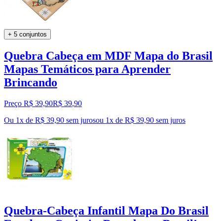
+ 5 conjuntos
Quebra Cabeça em MDF Mapa do Brasil
Mapas Temáticos para Aprender
Brincando
Preço R$ 39,90
R$
39
,
90
Ou 1x de R$ 39,90 sem juros
ou
1
x de
R$ 39,90
sem juros
Quebra-Cabeça Infantil Mapa Do Brasil