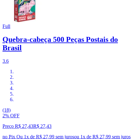
Full
Quebra-cabeça 500 Peças Postais do
Brasil
3.6
(18)
2% OFF
Preço R$ 27,43
R$
27
,
43
no Pix
Ou 1x de R$ 27,99 sem juros
ou
1
x de
R$ 27,99
sem juros