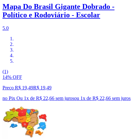
Mapa Do Brasil Gigante Dobrado -
Político e Rodoviário - Escolar
5.0
(1)
14% OFF
Preço R$ 19,49
R$
19
,
49
no Pix
Ou 1x de R$ 22,66 sem juros
ou
1
x de
R$ 22,66
sem juros