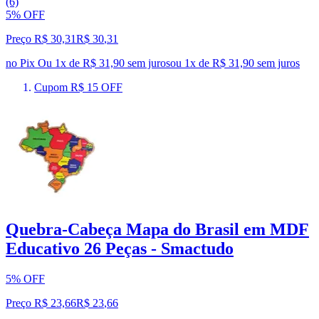
(6)
5% OFF
Preço R$ 30,31
R$
30
,
31
no Pix
Ou 1x de R$ 31,90 sem juros
ou
1
x de
R$ 31,90
sem juros
Cupom R$ 15 OFF
Quebra-Cabeça Mapa do Brasil em MDF
Educativo 26 Peças - Smactudo
5% OFF
Preço R$ 23,66
R$
23
,
66