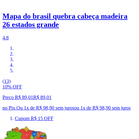
Mapa do brasil quebra cabeça madeira
26 estados grande
4.8
(13)
10% OFF
Preço R$ 89,01
R$
89
,
01
no Pix
Ou 1x de R$ 98,90 sem juros
ou
1
x de
R$ 98,90
sem juros
Cupom R$ 15 OFF