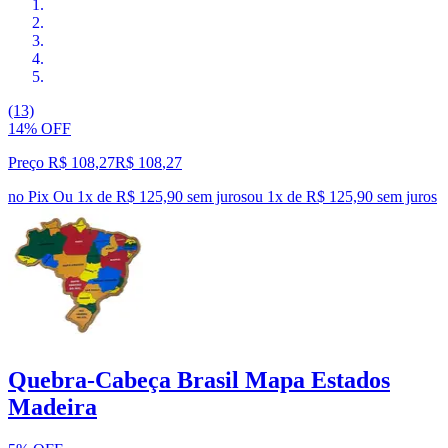
(13)
14% OFF
Preço R$ 108,27
R$
108
,
27
no Pix
Ou 1x de R$ 125,90 sem juros
ou
1
x de
R$ 125,90
sem juros
Quebra-Cabeça Brasil Mapa Estados
Madeira