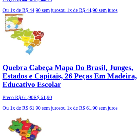
Ou 1x de R$ 44,90 sem juros
ou
1
x de
R$ 44,90
sem juros
Quebra Cabeça Mapa Do Brasil, Junges,
Estados e Capitais, 26 Peças Em Madeira,
Educativo Escolar
Preço R$ 61,90
R$
61
,
90
Ou 1x de R$ 61,90 sem juros
ou
1
x de
R$ 61,90
sem juros