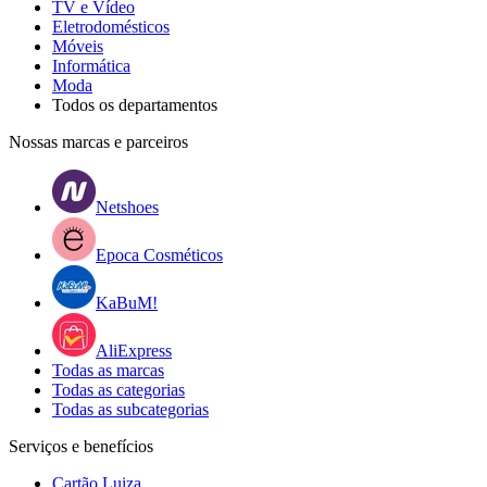
TV e Vídeo
Eletrodomésticos
Móveis
Informática
Moda
Todos os departamentos
Nossas marcas e parceiros
Netshoes
Epoca Cosméticos
KaBuM!
AliExpress
Todas as marcas
Todas as categorias
Todas as subcategorias
Serviços e benefícios
Cartão Luiza