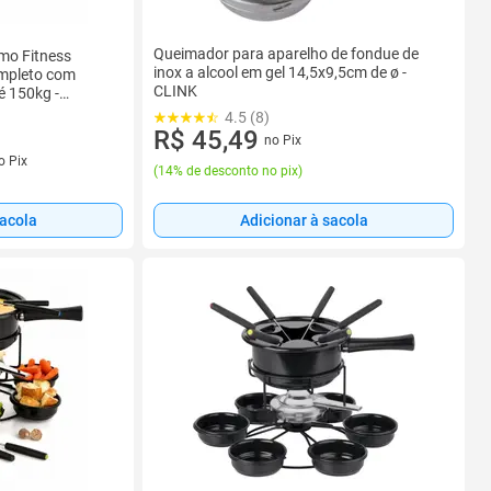
Queimador para aparelho de fondue de
mo Fitness
inox a alcool em gel 14,5x9,5cm de ø -
ompleto com
CLINK
é 150kg -
4.5 (8)
R$ 45,49
no Pix
s
o Pix
(
14% de desconto no pix
)
Adicionar à sacola
sacola