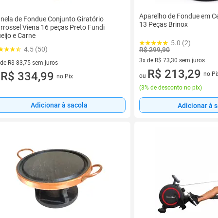
Aparelho de Fondue em C
nela de Fondue Conjunto Giratório
13 Peças Brinox
rrossel Viena 16 peças Preto Fundi
eijo e Carne
5.0 (2)
4.5 (50)
R$ 299,90
3x de R$ 73,30 sem juros
 de R$ 83,75 sem juros
3 vez de R$ 73,30 sem juros
R$ 213,29
ez de R$ 83,75 sem juros
R$ 334,99
no Pi
ou
no Pix
u
(
3% de desconto no pix
)
Adicionar à sacola
Adicionar à 