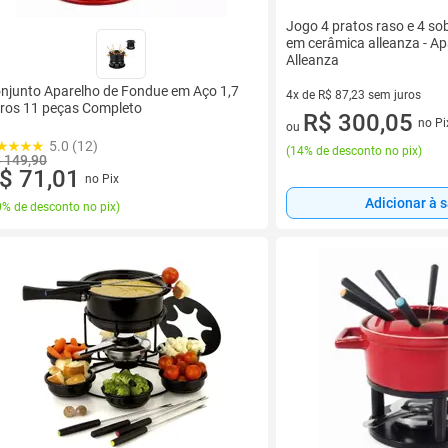
Jogo 4 pratos raso e 4 s
em cerâmica alleanza - Ap
Alleanza
njunto Aparelho de Fondue em Aço 1,7
4x de R$ 87,23 sem juros
tros 11 peças Completo
4 vez de R$ 87,23 sem juros
R$ 300,05
no Pi
ou
5.0 (12)
(
14% de desconto no pix
)
 149,90
$ 71,01
no Pix
Adicionar à 
% de desconto no pix
)