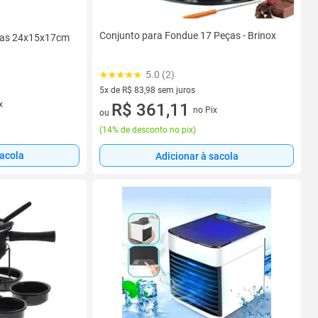
Conjunto para Fondue 17 Peças - Brinox
ças 24x15x17cm
5.0 (2)
5x de R$ 83,98 sem juros
x
5 vez de R$ 83,98 sem juros
R$ 361,11
no Pix
ou
(
14% de desconto no pix
)
sacola
Adicionar à sacola