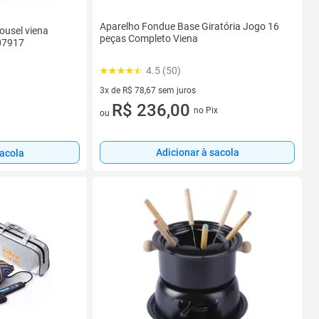
Aparelho Fondue Base Giratória Jogo 16
ousel viena
peças Completo Viena
07917
4.5 (50)
3x de R$ 78,67 sem juros
3 vez de R$ 78,67 sem juros
R$ 236,00
no Pix
ou
Adicionar à sacola
sacola