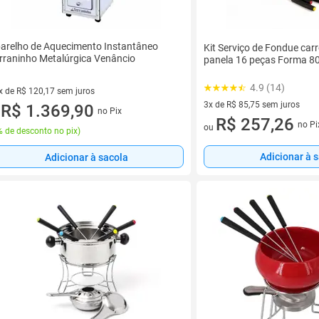
arelho de Aquecimento Instantâneo
Kit Serviço de Fondue carr
rraninho Metalúrgica Venâncio
panela 16 peças Forma 8
4.9 (14)
x de R$ 120,17 sem juros
3x de R$ 85,75 sem juros
vez de R$ 120,17 sem juros
R$ 1.369,90
no Pix
u
3 vez de R$ 85,75 sem juros
R$ 257,26
no Pi
ou
 de desconto no pix
)
Adicionar à 
Adicionar à sacola