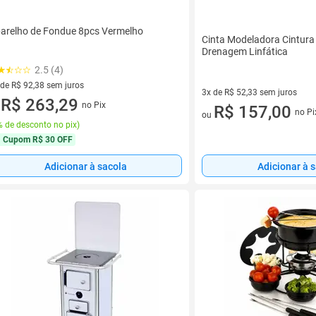
arelho de Fondue 8pcs Vermelho
Cinta Modeladora Cintura
Drenagem Linfática
2.5 (4)
 de R$ 92,38 sem juros
3x de R$ 52,33 sem juros
ez de R$ 92,38 sem juros
R$ 263,29
no Pix
3 vez de R$ 52,33 sem juros
R$ 157,00
u
no Pi
ou
 de desconto no pix
)
Cupom
R$ 30 OFF
Adicionar à sacola
Adicionar à 