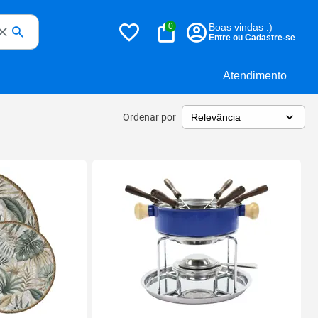
0
Boas vindas :)
Entre ou Cadastre-se
Atendimento
Ordenar por