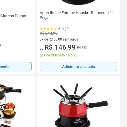
Aparelho de Fondue Hauskraft Lucerna 11
 Gluteos Pernas
Peças
5.0 (2)
R$ 244,90
3x de R$ 50,00 sem juros
x
3 vez de R$ 50,00 sem juros
R$ 146,99
no Pix
ou
(
2% de desconto no pix
)
Adicionar à sacola
sacola