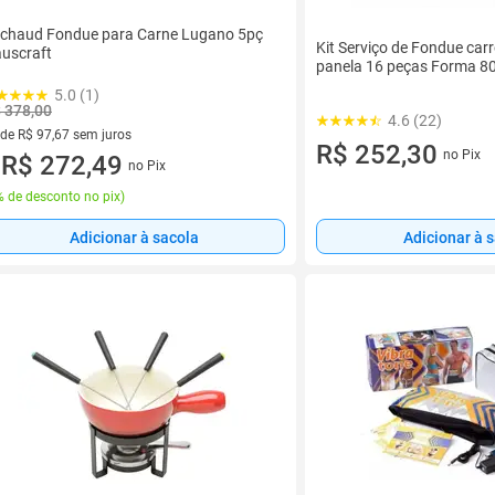
chaud Fondue para Carne Lugano 5pç
Kit Serviço de Fondue carr
uscraft
panela 16 peças Forma 8
5.0 (1)
 378,00
4.6 (22)
 de R$ 97,67 sem juros
R$ 252,30
no Pix
ez de R$ 97,67 sem juros
R$ 272,49
no Pix
u
 de desconto no pix
)
Adicionar à sacola
Adicionar à 