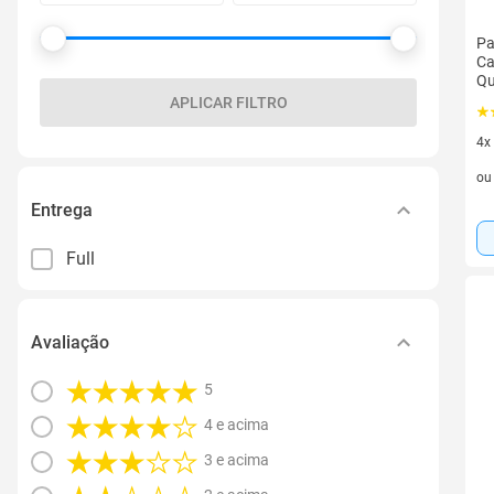
Pa
Ca
Qu
APLICAR FILTRO
4x
4 v
o
Entrega
Full
Avaliação
5
4 e acima
3 e acima