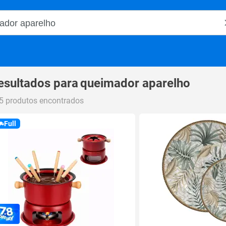
o Magalu
esultados para
queimador aparelho
5 produtos encontrados
Full