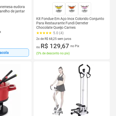
obremesa eudora
arelho de jantar
Kit Fondue Em Aço Inox Colorido Conjunto
Para Restaurante Fundi Derreter
Chocolate Queijo Carnes
x
5.0 (4)
2x de R$ 68,25 sem juros
2 vez de R$ 68,25 sem juros
R$ 129,67
no Pix
ou
sacola
(
5% de desconto no pix
)