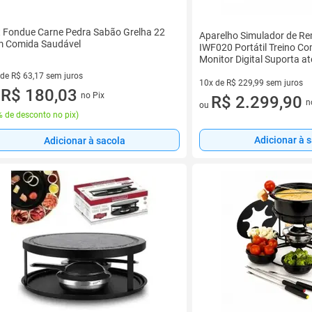
t Fondue Carne Pedra Sabão Grelha 22
Aparelho Simulador de Re
 Comida Saudável
IWF020 Portátil Treino C
Monitor Digital Suporta at
Importway
 de R$ 63,17 sem juros
10x de R$ 229,99 sem juros
ez de R$ 63,17 sem juros
R$ 180,03
no Pix
10 vez de R$ 229,99 sem juro
R$ 2.299,90
u
n
ou
 de desconto no pix
)
Adicionar à 
Adicionar à sacola