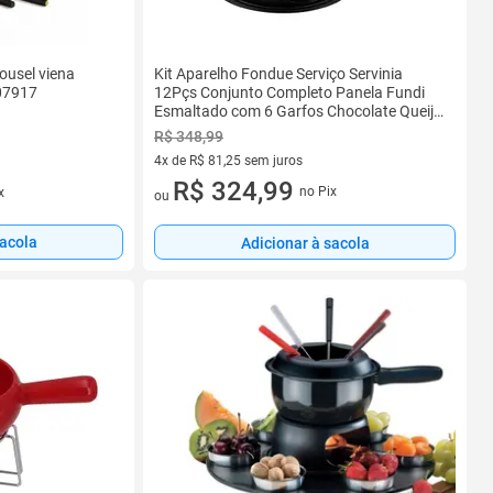
ousel viena
Kit Aparelho Fondue Serviço Servinia
07917
12Pçs Conjunto Completo Panela Fundi
Esmaltado com 6 Garfos Chocolate Queijo
Carnes
R$ 348,99
4x de R$ 81,25 sem juros
4 vez de R$ 81,25 sem juros
R$ 324,99
no Pix
x
ou
sacola
Adicionar à sacola