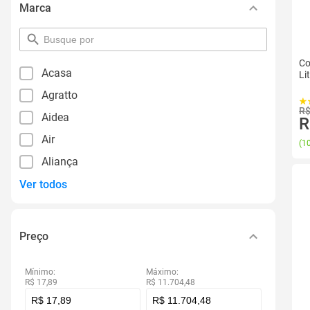
Marca
pesquisar
por
filtro
Co
Acasa
Li
Agratto
R$
Aidea
R
Air
(
10
Aliança
Ver todos
Preço
Mínimo:
Máximo:
R$ 17,89
R$ 11.704,48