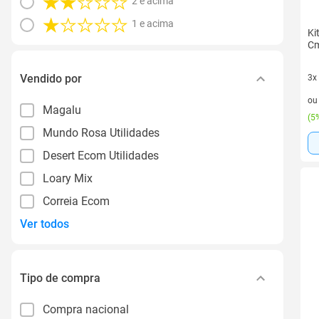
2 e acima
1 e acima
Ki
Cm
Vendido por
3x
3 v
o
Magalu
(
5%
Mundo Rosa Utilidades
Desert Ecom Utilidades
Loary Mix
Correia Ecom
Ver todos
Tipo de compra
Compra nacional