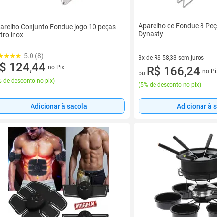
Aparelho de Fondue 8 Pe
arelho Conjunto Fondue jogo 10 peças
Dynasty
itro inox
5.0 (8)
3x de R$ 58,33 sem juros
$ 124,44
no Pix
3 vez de R$ 58,33 sem juros
R$ 166,24
no Pi
ou
 de desconto no pix
)
(
5% de desconto no pix
)
Adicionar à sacola
Adicionar à 