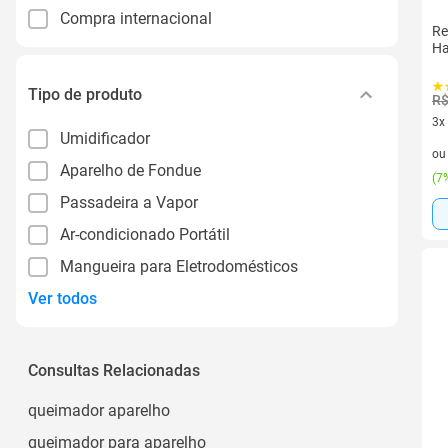
Compra internacional
Re
Ha
Tipo de produto
R$
3x
Umidificador
3 v
o
Aparelho de Fondue
(
7%
Passadeira a Vapor
Ar-condicionado Portátil
Mangueira para Eletrodomésticos
Ver todos
Consultas Relacionadas
queimador aparelho
queimador para aparelho