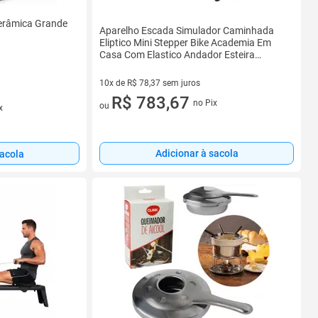
erâmica Grande
Aparelho Escada Simulador Caminhada
Eliptico Mini Stepper Bike Academia Em
Casa Com Elastico Andador Esteira
Multifuncio
10x de R$ 78,37 sem juros
10 vez de R$ 78,37 sem juros
R$ 783,67
no Pix
ou
x
Adicionar à sacola
sacola