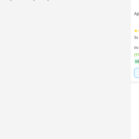
Ap
3x
3 v
o
(
5%