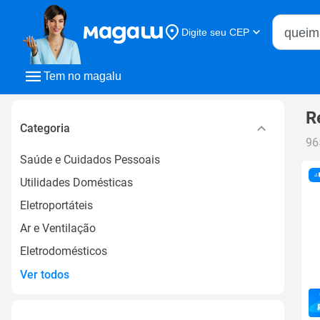
Buscar n
Digite seu CEP
Buscar
Tem no magalu
R
Categoria
96
Saúde e Cuidados Pessoais
Utilidades Domésticas
Eletroportáteis
Ar e Ventilação
Eletrodomésticos
Ver todos