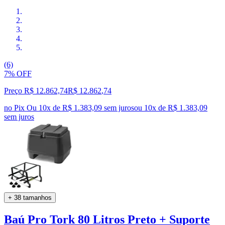
(6)
7% OFF
Preço R$ 12.862,74
R$
12.862
,
74
no Pix
Ou 10x de R$ 1.383,09 sem juros
ou
10
x de
R$ 1.383,09
sem juros
+ 38 tamanhos
Baú Pro Tork 80 Litros Preto + Suporte