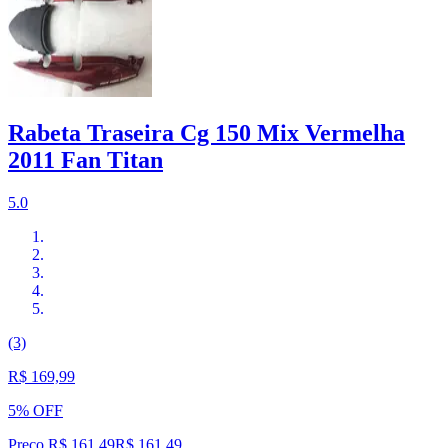
Rabeta Traseira Cg 150 Mix Vermelha
2011 Fan Titan
5.0
(3)
R$ 169,99
5% OFF
Preço R$ 161,49
R$
161
,
49