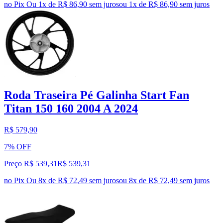
no Pix
Ou 1x de R$ 86,90 sem juros
ou
1
x de
R$ 86,90
sem juros
Roda Traseira Pé Galinha Start Fan
Titan 150 160 2004 A 2024
R$ 579,90
7% OFF
Preço R$ 539,31
R$
539
,
31
no Pix
Ou 8x de R$ 72,49 sem juros
ou
8
x de
R$ 72,49
sem juros