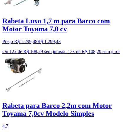
Rabeta Luxo 1,7 m para Barco com
Motor Toyama 7,0 cv
Preço R$ 1.299,48
R$
1.299
,
48
Ou 12x de R$ 108,29 sem juros
ou
12
x de
R$ 108,29
sem juros
Rabeta para Barco 2,2m com Motor
Toyama 7,0cv Modelo Simples
4.7