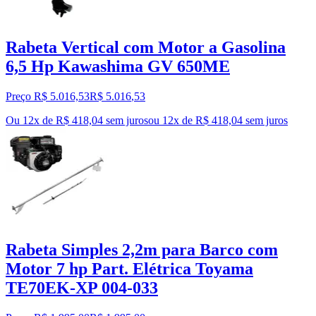
Rabeta Vertical com Motor a Gasolina
6,5 Hp Kawashima GV 650ME
Preço R$ 5.016,53
R$
5.016
,
53
Ou 12x de R$ 418,04 sem juros
ou
12
x de
R$ 418,04
sem juros
Rabeta Simples 2,2m para Barco com
Motor 7 hp Part. Elétrica Toyama
TE70EK-XP 004-033