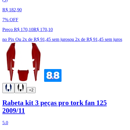
R$ 182,90
7% OFF
Preço R$ 170,10
R$
170
,
10
no Pix
Ou 2x de R$ 91,45 sem juros
ou
2
x de
R$ 91,45
sem juros
+2
Rabeta kit 3 peças pro tork fan 125
2009/11
5.0