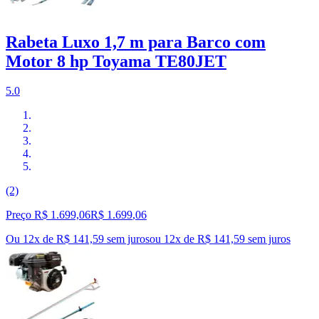
Rabeta Luxo 1,7 m para Barco com
Motor 8 hp Toyama TE80JET
5.0
(2)
Preço R$ 1.699,06
R$
1.699
,
06
Ou 12x de R$ 141,59 sem juros
ou
12
x de
R$ 141,59
sem juros