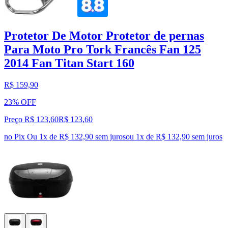
Protetor De Motor Protetor de pernas
Para Moto Pro Tork Francês Fan 125
2014 Fan Titan Start 160
R$ 159,90
23% OFF
Preço R$ 123,60
R$
123
,
60
no Pix
Ou 1x de R$ 132,90 sem juros
ou
1
x de
R$ 132,90
sem juros