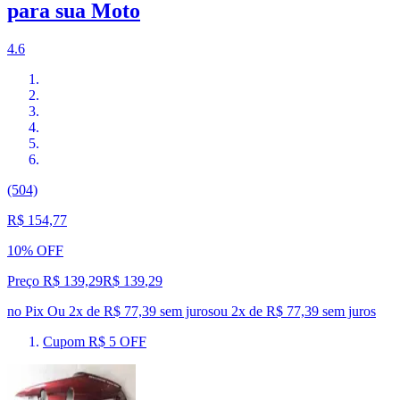
para sua Moto
4.6
(504)
R$ 154,77
10% OFF
Preço R$ 139,29
R$
139
,
29
no Pix
Ou 2x de R$ 77,39 sem juros
ou
2
x de
R$ 77,39
sem juros
Cupom R$ 5 OFF