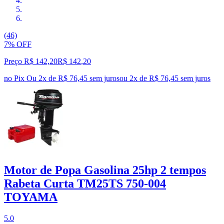
(46)
7% OFF
Preço R$ 142,20
R$
142
,
20
no Pix
Ou 2x de R$ 76,45 sem juros
ou
2
x de
R$ 76,45
sem juros
Motor de Popa Gasolina 25hp 2 tempos
Rabeta Curta TM25TS 750-004
TOYAMA
5.0