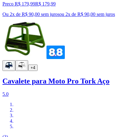
Preço R$ 179,99
R$
179
,
99
Ou 2x de R$ 90,00 sem juros
ou
2
x de
R$ 90,00
sem juros
+4
Cavalete para Moto Pro Tork Aço
5.0
(3)