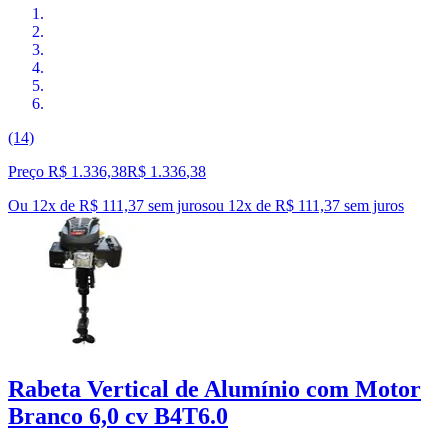
(14)
Preço R$ 1.336,38
R$
1.336
,
38
Ou 12x de R$ 111,37 sem juros
ou
12
x de
R$ 111,37
sem juros
Rabeta Vertical de Alumínio com Motor
Branco 6,0 cv B4T6.0