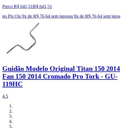
Preço R$ 641,51
R$
641
,
51
no Pix
Ou 9x de R$ 76,64 sem juros
ou
9
x de
R$ 76,64
sem juros
Guidão Modelo Original Titan 150 2014
Fan 150 2014 Cromado Pro Tork - GU-
119HC
4.5