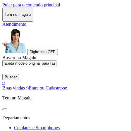
Pular para o conteudo principal
Tem no magalu
Atendimento
Digite seu CEP
Buscar no Magalu
Buscar
0
Boas vindas :)
Entre ou Cadastre-se
Tem no Magalu
Departamentos
Celulares e Smartphones