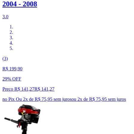
2004 - 2008
3.0
(3)
R$ 199,90
29% OFF
Preço R$ 141,27
R$
141
,
27
no Pix
Ou 2x de R$ 75,95 sem juros
ou
2
x de
R$ 75,95
sem juros