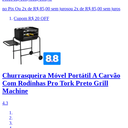
no Pix
Ou 2x de R$ 85,00 sem juros
ou
2
x de
R$ 85,00
sem juros
Cupom R$ 20 OFF
Churrasqueira Móvel Portátil A Carvão
Com Rodinhas Pro Tork Preto Grill
Machine
4.3