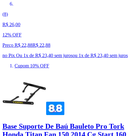
(8)
R$ 26,00
12% OFF
Preço R$ 22,88
R$
22
,
88
no Pix
Ou 1x de R$ 23,40 sem juros
ou
1
x de
R$ 23,40
sem juros
Cupom 10% OFF
Base Suporte De Baú Bauleto Pro Tork
Honda Titan Fan 150 2014 Cg Start 160