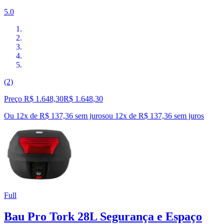
5.0
(2)
Preço R$ 1.648,30
R$
1.648
,
30
Ou 12x de R$ 137,36 sem juros
ou
12
x de
R$ 137,36
sem juros
Full
Bau Pro Tork 28L Segurança e Espaço