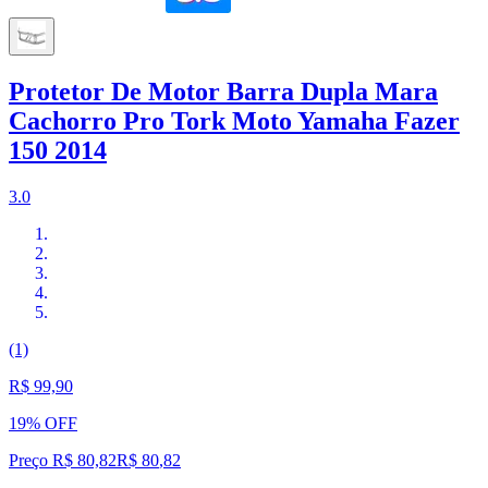
Protetor De Motor Barra Dupla Mara
Cachorro Pro Tork Moto Yamaha Fazer
150 2014
3.0
(1)
R$ 99,90
19% OFF
Preço R$ 80,82
R$
80
,
82