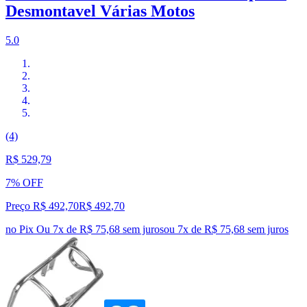
Desmontavel Várias Motos
5.0
(4)
R$ 529,79
7% OFF
Preço R$ 492,70
R$
492
,
70
no Pix
Ou 7x de R$ 75,68 sem juros
ou
7
x de
R$ 75,68
sem juros