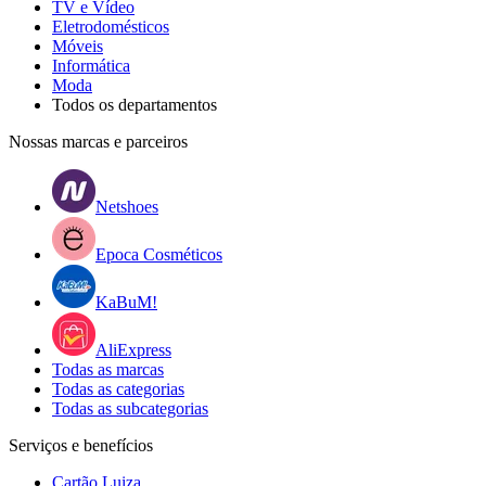
TV e Vídeo
Eletrodomésticos
Móveis
Informática
Moda
Todos os departamentos
Nossas marcas e parceiros
Netshoes
Epoca Cosméticos
KaBuM!
AliExpress
Todas as marcas
Todas as categorias
Todas as subcategorias
Serviços e benefícios
Cartão Luiza