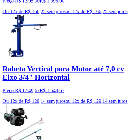
Preço R$ 1.995,00
R$
1.995
,
00
Ou 12x de R$ 166,25 sem juros
ou
12
x de
R$ 166,25
sem juros
Rabeta Vertical para Motor até 7,0 cv
Eixo 3/4" Horizontal
Preço R$ 1.549,67
R$
1.549
,
67
Ou 12x de R$ 129,14 sem juros
ou
12
x de
R$ 129,14
sem juros