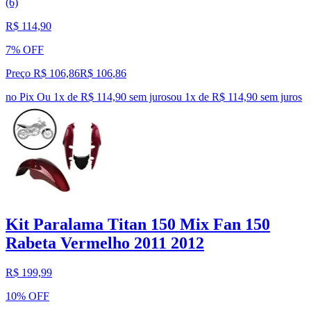
(6)
R$ 114,90
7% OFF
Preço R$ 106,86
R$
106
,
86
no Pix
Ou 1x de R$ 114,90 sem juros
ou
1
x de
R$ 114,90
sem juros
Kit Paralama Titan 150 Mix Fan 150
Rabeta Vermelho 2011 2012
R$ 199,99
10% OFF