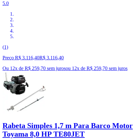
5.0
(1)
Preço R$ 3.116,40
R$
3.116
,
40
Ou 12x de R$ 259,70 sem juros
ou
12
x de
R$ 259,70
sem juros
Rabeta Simples 1,7 m Para Barco Motor
Toyama 8,0 HP TE80JET