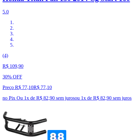
5.0
(4)
R$ 109,90
30% OFF
Preço R$ 77,10
R$
77
,
10
no Pix
Ou 1x de R$ 82,90 sem juros
ou
1
x de
R$ 82,90
sem juros