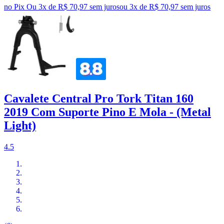
no Pix
Ou 3x de R$ 70,97 sem juros
ou
3
x de
R$ 70,97
sem juros
Cavalete Central Pro Tork Titan 160
2019 Com Suporte Pino E Mola - (Metal
Light)
4.5