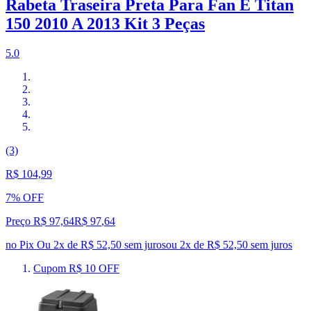
Rabeta Traseira Preta Para Fan E Titan
150 2010 A 2013 Kit 3 Peças
5.0
(3)
R$ 104,99
7% OFF
Preço R$ 97,64
R$
97
,
64
no Pix
Ou 2x de R$ 52,50 sem juros
ou
2
x de
R$ 52,50
sem juros
Cupom R$ 10 OFF