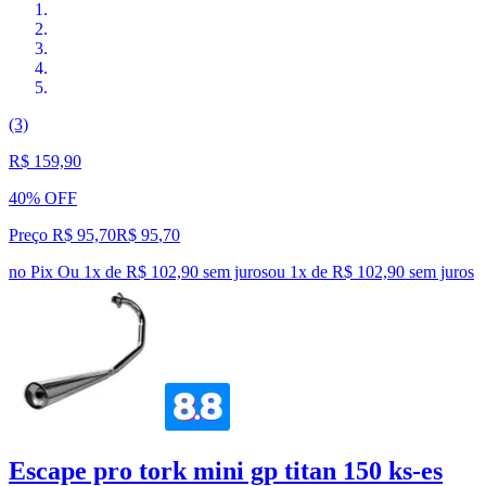
(3)
R$ 159,90
40% OFF
Preço R$ 95,70
R$
95
,
70
no Pix
Ou 1x de R$ 102,90 sem juros
ou
1
x de
R$ 102,90
sem juros
Escape pro tork mini gp titan 150 ks-es