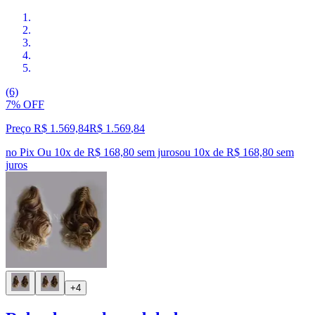
(6)
7% OFF
Preço R$ 1.569,84
R$
1.569
,
84
no Pix
Ou 10x de R$ 168,80 sem juros
ou
10
x de
R$ 168,80
sem
juros
+4