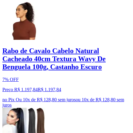
Rabo de Cavalo Cabelo Natural
Cacheado 40cm Textura Wavy De
Benguela 100g, Castanho Escuro
7% OFF
Preço R$ 1.197,84
R$
1.197
,
84
no Pix
Ou 10x de R$ 128,80 sem juros
ou
10
x de
R$ 128,80
sem
juros