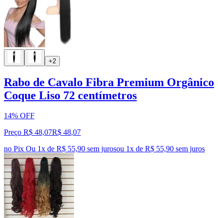
+2
Rabo de Cavalo Fibra Premium Orgânico
Coque Liso 72 centímetros
14% OFF
Preço R$ 48,07
R$
48
,
07
no Pix
Ou 1x de R$ 55,90 sem juros
ou
1
x de
R$ 55,90
sem juros