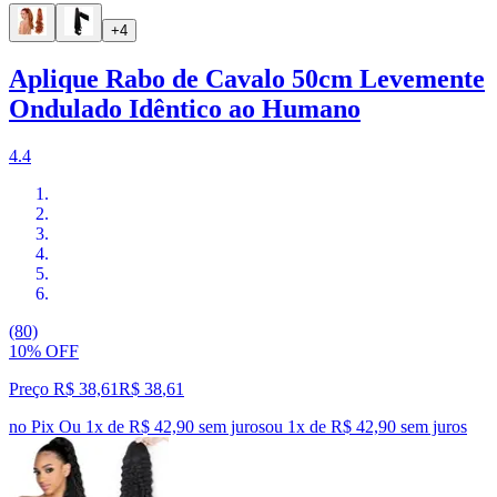
+4
Aplique Rabo de Cavalo 50cm Levemente
Ondulado Idêntico ao Humano
4.4
(80)
10% OFF
Preço R$ 38,61
R$
38
,
61
no Pix
Ou 1x de R$ 42,90 sem juros
ou
1
x de
R$ 42,90
sem juros