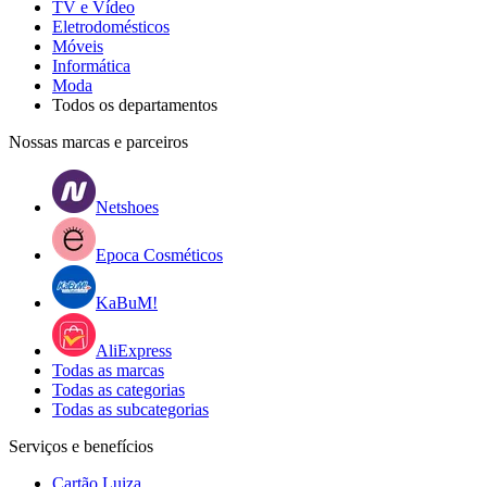
TV e Vídeo
Eletrodomésticos
Móveis
Informática
Moda
Todos os departamentos
Nossas marcas e parceiros
Netshoes
Epoca Cosméticos
KaBuM!
AliExpress
Todas as marcas
Todas as categorias
Todas as subcategorias
Serviços e benefícios
Cartão Luiza