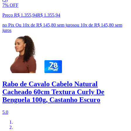
7% OFF
Preço R$ 1.355,94
R$
1.355
,
94
no Pix
Ou 10x de R$ 145,80 sem juros
ou
10
x de
R$ 145,80
sem
juros
Rabo de Cavalo Cabelo Natural
Cacheado 60cm Textura Curly De
Benguela 100g, Castanho Escuro
5.0