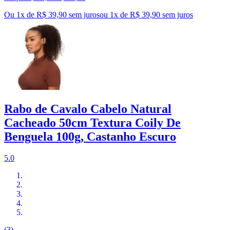
Ou 1x de R$ 39,90 sem juros
ou
1
x de
R$ 39,90
sem juros
Rabo de Cavalo Cabelo Natural
Cacheado 50cm Textura Coily De
Benguela 100g, Castanho Escuro
5.0
(3)