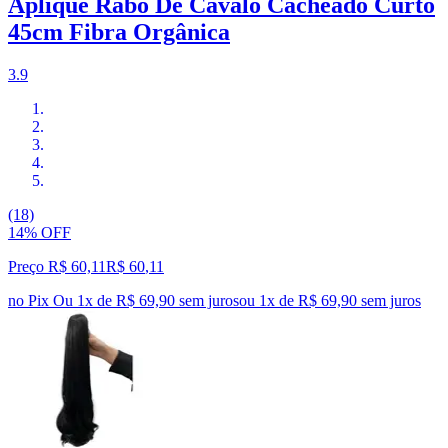
Aplique Rabo De Cavalo Cacheado Curto
45cm Fibra Orgânica
3.9
(18)
14% OFF
Preço R$ 60,11
R$
60
,
11
no Pix
Ou 1x de R$ 69,90 sem juros
ou
1
x de
R$ 69,90
sem juros