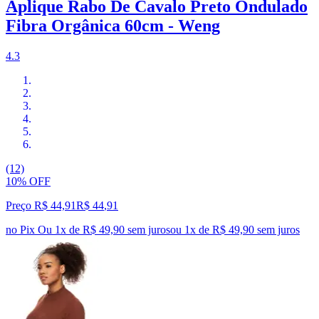
Aplique Rabo De Cavalo Preto Ondulado
Fibra Orgânica 60cm - Weng
4.3
(12)
10% OFF
Preço R$ 44,91
R$
44
,
91
no Pix
Ou 1x de R$ 49,90 sem juros
ou
1
x de
R$ 49,90
sem juros