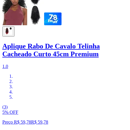
Aplique Rabo De Cavalo Telinha
Cacheado Curto 45cm Premium
1.0
(3)
5% OFF
Preço R$ 59,78
R$
59
,
78