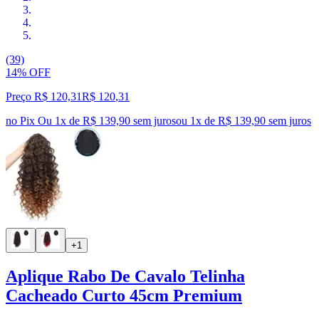
(39)
14% OFF
Preço R$ 120,31
R$
120
,
31
no Pix
Ou 1x de R$ 139,90 sem juros
ou
1
x de
R$ 139,90
sem juros
+1
Aplique Rabo De Cavalo Telinha
Cacheado Curto 45cm Premium