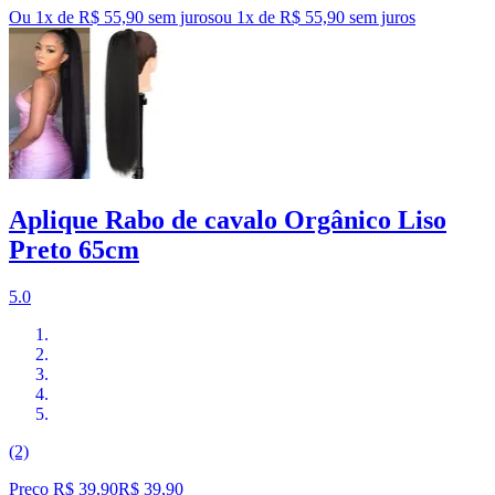
Ou 1x de R$ 55,90 sem juros
ou
1
x de
R$ 55,90
sem juros
Aplique Rabo de cavalo Orgânico Liso
Preto 65cm
5.0
(2)
Preço R$ 39,90
R$
39
,
90