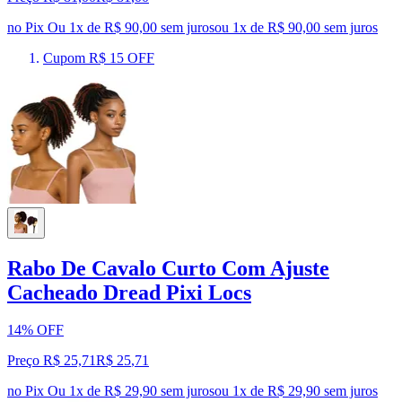
no Pix
Ou 1x de R$ 90,00 sem juros
ou
1
x de
R$ 90,00
sem juros
Cupom R$ 15 OFF
Rabo De Cavalo Curto Com Ajuste
Cacheado Dread Pixi Locs
14% OFF
Preço R$ 25,71
R$
25
,
71
no Pix
Ou 1x de R$ 29,90 sem juros
ou
1
x de
R$ 29,90
sem juros