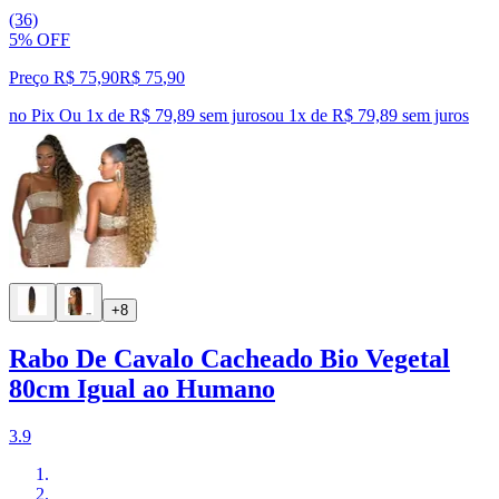
(36)
5% OFF
Preço R$ 75,90
R$
75
,
90
no Pix
Ou 1x de R$ 79,89 sem juros
ou
1
x de
R$ 79,89
sem juros
+8
Rabo De Cavalo Cacheado Bio Vegetal
80cm Igual ao Humano
3.9