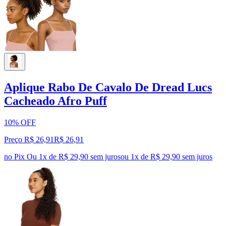
Aplique Rabo De Cavalo De Dread Lucs
Cacheado Afro Puff
10% OFF
Preço R$ 26,91
R$
26
,
91
no Pix
Ou 1x de R$ 29,90 sem juros
ou
1
x de
R$ 29,90
sem juros