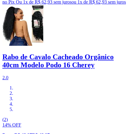
no Pix
Ou 1x de R$ 62,93 sem juros
ou
1
x de
R$ 62,93
sem juros
Rabo de Cavalo Cacheado Orgânico
40cm Modelo Podo 16 Cherey
2.0
(2)
14% OFF