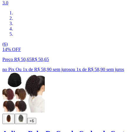
3.0
(6)
14% OFF
Preço R$ 50,65
R$
50
,
65
no Pix
Ou 1x de R$ 58,90 sem juros
ou
1
x de
R$ 58,90
sem juros
+6