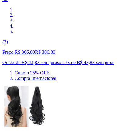
(2)
Preço R$ 306,80
R$
306
,
80
Ou 7x de R$ 43,83 sem juros
ou
7
x de
R$ 43,83
sem juros
Cupom 25% OFF
Compra Internacional