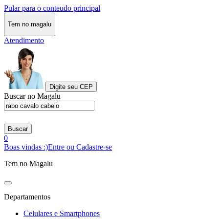
Pular para o conteudo principal
Tem no magalu
Atendimento
Digite seu CEP
Buscar no Magalu
Buscar
0
Boas vindas :)
Entre ou Cadastre-se
Tem no Magalu
Departamentos
Celulares e Smartphones