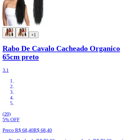
+1
Rabo De Cavalo Cacheado Organico
65cm preto
3.1
(20)
5% OFF
Preço R$ 68,40
R$
68
,
40