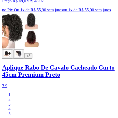
Preço R$ 48,07
R$
48
,
07
no Pix
Ou 1x de R$ 55,90 sem juros
ou
1
x de
R$ 55,90
sem juros
+3
Aplique Rabo De Cavalo Cacheado Curto
45cm Premium Preto
3.9