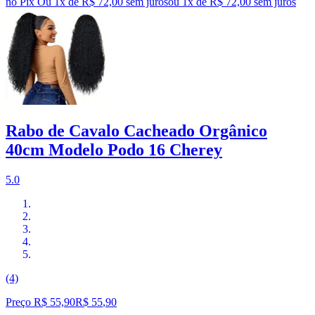
no Pix
Ou 1x de R$ 72,00 sem juros
ou
1
x de
R$ 72,00
sem juros
Rabo de Cavalo Cacheado Orgânico
40cm Modelo Podo 16 Cherey
5.0
(4)
Preço R$ 55,90
R$
55
,
90