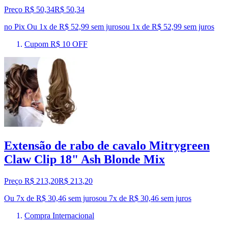
Preço R$ 50,34
R$
50
,
34
no Pix
Ou 1x de R$ 52,99 sem juros
ou
1
x de
R$ 52,99
sem juros
Cupom R$ 10 OFF
Extensão de rabo de cavalo Mitrygreen
Claw Clip 18" Ash Blonde Mix
Preço R$ 213,20
R$
213
,
20
Ou 7x de R$ 30,46 sem juros
ou
7
x de
R$ 30,46
sem juros
Compra Internacional