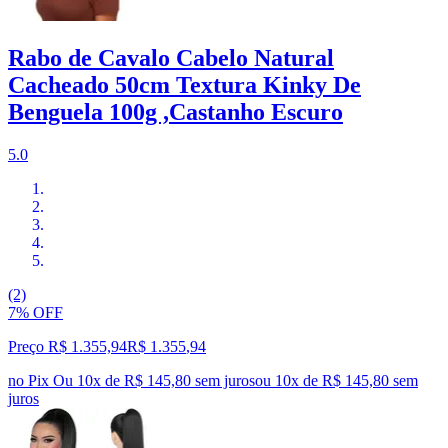
Rabo de Cavalo Cabelo Natural
Cacheado 50cm Textura Kinky De
Benguela 100g ,Castanho Escuro
5.0
(2)
7% OFF
Preço R$ 1.355,94
R$
1.355
,
94
no Pix
Ou 10x de R$ 145,80 sem juros
ou
10
x de
R$ 145,80
sem
juros