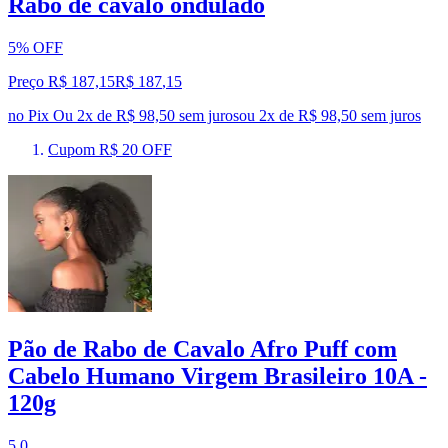
Rabo de cavalo ondulado
5% OFF
Preço R$ 187,15
R$
187
,
15
no Pix
Ou 2x de R$ 98,50 sem juros
ou
2
x de
R$ 98,50
sem juros
Cupom R$ 20 OFF
Pão de Rabo de Cavalo Afro Puff com
Cabelo Humano Virgem Brasileiro 10A -
120g
5.0