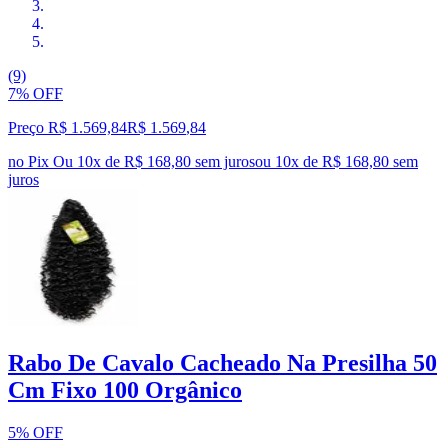
(9)
7% OFF
Preço R$ 1.569,84
R$
1.569
,
84
no Pix
Ou 10x de R$ 168,80 sem juros
ou
10
x de
R$ 168,80
sem
juros
Rabo De Cavalo Cacheado Na Presilha 50
Cm Fixo 100 Orgânico
5% OFF