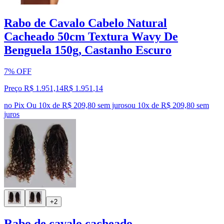
Rabo de Cavalo Cabelo Natural
Cacheado 50cm Textura Wavy De
Benguela 150g, Castanho Escuro
7% OFF
Preço R$ 1.951,14
R$
1.951
,
14
no Pix
Ou 10x de R$ 209,80 sem juros
ou
10
x de
R$ 209,80
sem
juros
+2
Rabo de cavalo cacheado