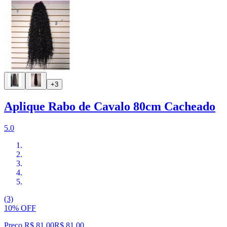
+3
Aplique Rabo de Cavalo 80cm Cacheado
5.0
(3)
10% OFF
Preço R$ 81,00
R$
81
,
00