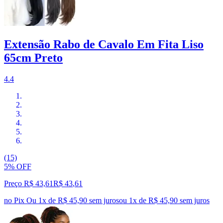
Extensão Rabo de Cavalo Em Fita Liso
65cm Preto
4.4
(15)
5% OFF
Preço R$ 43,61
R$
43
,
61
no Pix
Ou 1x de R$ 45,90 sem juros
ou
1
x de
R$ 45,90
sem juros