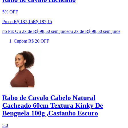
5% OFF
Preço R$ 187,15
R$
187
,
15
no Pix
Ou 2x de R$ 98,50 sem juros
ou
2
x de
R$ 98,50
sem juros
Cupom R$ 20 OFF
Rabo de Cavalo Cabelo Natural
Cacheado 60cm Textura Kinky De
Benguela 100g ,Castanho Escuro
5.0