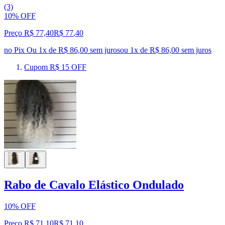
(3)
10% OFF
Preço R$ 77,40
R$
77
,
40
no Pix
Ou 1x de R$ 86,00 sem juros
ou
1
x de
R$ 86,00
sem juros
Cupom R$ 15 OFF
Rabo de Cavalo Elástico Ondulado
10% OFF
Preço R$ 71,10
R$
71
,
10