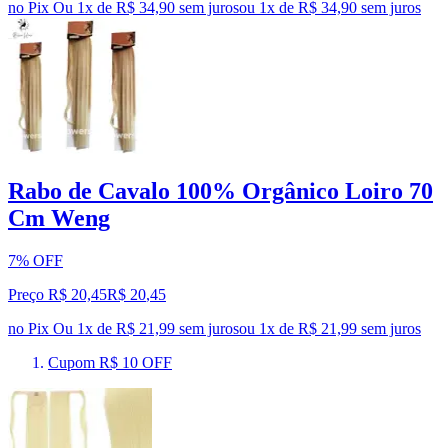
no Pix
Ou 1x de R$ 34,90 sem juros
ou
1
x de
R$ 34,90
sem juros
Rabo de Cavalo 100% Orgânico Loiro 70
Cm Weng
7% OFF
Preço R$ 20,45
R$
20
,
45
no Pix
Ou 1x de R$ 21,99 sem juros
ou
1
x de
R$ 21,99
sem juros
Cupom R$ 10 OFF