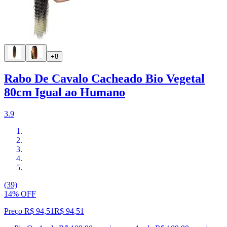
+8
Rabo De Cavalo Cacheado Bio Vegetal
80cm Igual ao Humano
3.9
(39)
14% OFF
Preço R$ 94,51
R$
94
,
51