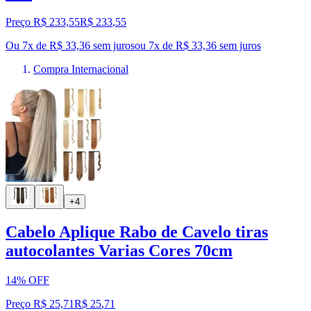
Preço R$ 233,55
R$
233
,
55
Ou 7x de R$ 33,36 sem juros
ou
7
x de
R$ 33,36
sem juros
Compra Internacional
+4
Cabelo Aplique Rabo de Cavelo tiras
autocolantes Varias Cores 70cm
14% OFF
Preço R$ 25,71
R$
25
,
71