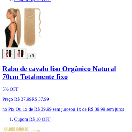
+9
Rabo de cavalo liso Orgânico Natural
70cm Totalmente fixo
5% OFF
Preço R$ 37,99
R$
37
,
99
no Pix
Ou 1x de R$ 39,99 sem juros
ou
1
x de
R$ 39,99
sem juros
Cupom R$ 10 OFF