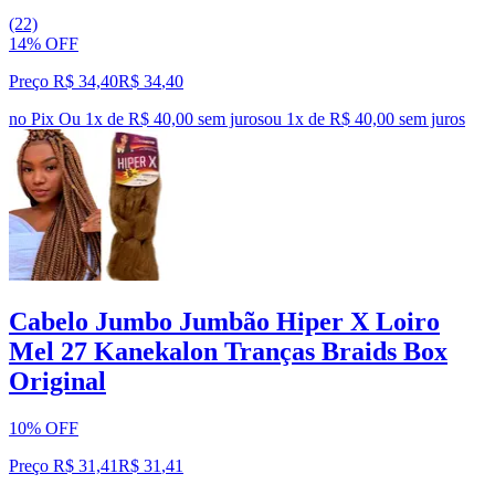
(22)
14% OFF
Preço R$ 34,40
R$
34
,
40
no Pix
Ou 1x de R$ 40,00 sem juros
ou
1
x de
R$ 40,00
sem juros
Cabelo Jumbo Jumbão Hiper X Loiro
Mel 27 Kanekalon Tranças Braids Box
Original
10% OFF
Preço R$ 31,41
R$
31
,
41