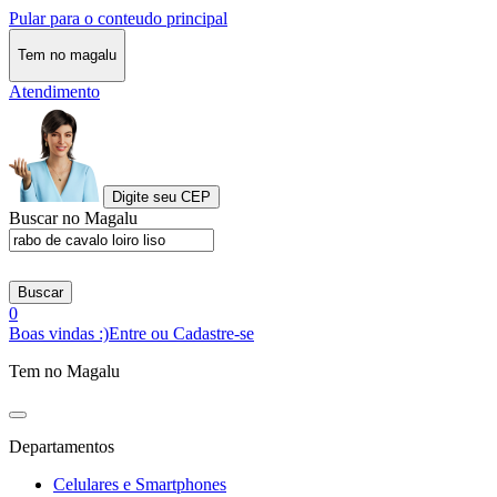
Pular para o conteudo principal
Tem no magalu
Atendimento
Digite seu CEP
Buscar no Magalu
Buscar
0
Boas vindas :)
Entre ou Cadastre-se
Tem no Magalu
Departamentos
Celulares e Smartphones