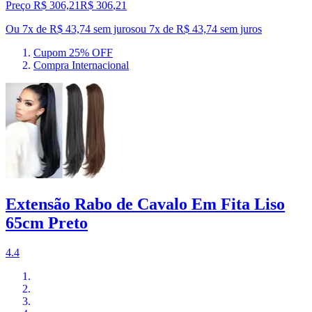
Preço R$ 306,21
R$
306
,
21
Ou 7x de R$ 43,74 sem juros
ou
7
x de
R$ 43,74
sem juros
Cupom 25% OFF
Compra Internacional
Extensão Rabo de Cavalo Em Fita Liso
65cm Preto
4.4