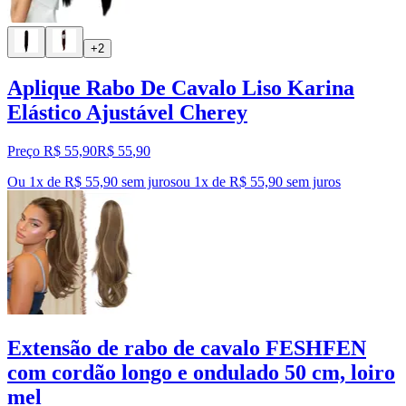
+2
Aplique Rabo De Cavalo Liso Karina
Elástico Ajustável Cherey
Preço R$ 55,90
R$
55
,
90
Ou 1x de R$ 55,90 sem juros
ou
1
x de
R$ 55,90
sem juros
Extensão de rabo de cavalo FESHFEN
com cordão longo e ondulado 50 cm, loiro
mel