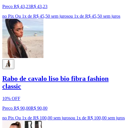
Preço R$ 43,23
R$
43
,
23
no Pix
Ou 1x de R$ 45,50 sem juros
ou
1
x de
R$ 45,50
sem juros
Rabo de cavalo liso bio fibra fashion
classic
10% OFF
Preço R$ 90,00
R$
90
,
00
no Pix
Ou 1x de R$ 100,00 sem juros
ou
1
x de
R$ 100,00
sem juros