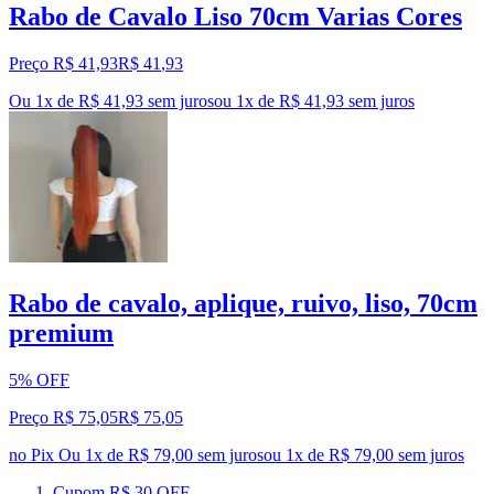
Rabo de Cavalo Liso 70cm Varias Cores
Preço R$ 41,93
R$
41
,
93
Ou 1x de R$ 41,93 sem juros
ou
1
x de
R$ 41,93
sem juros
Rabo de cavalo, aplique, ruivo, liso, 70cm
premium
5% OFF
Preço R$ 75,05
R$
75
,
05
no Pix
Ou 1x de R$ 79,00 sem juros
ou
1
x de
R$ 79,00
sem juros
Cupom R$ 30 OFF