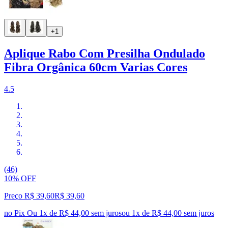
+1
Aplique Rabo Com Presilha Ondulado
Fibra Orgânica 60cm Varias Cores
4.5
(46)
10% OFF
Preço R$ 39,60
R$
39
,
60
no Pix
Ou 1x de R$ 44,00 sem juros
ou
1
x de
R$ 44,00
sem juros