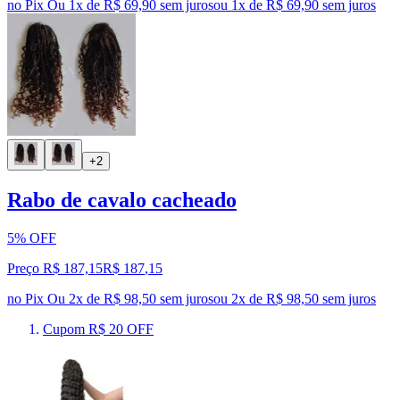
no Pix
Ou 1x de R$ 69,90 sem juros
ou
1
x de
R$ 69,90
sem juros
+2
Rabo de cavalo cacheado
5% OFF
Preço R$ 187,15
R$
187
,
15
no Pix
Ou 2x de R$ 98,50 sem juros
ou
2
x de
R$ 98,50
sem juros
Cupom R$ 20 OFF