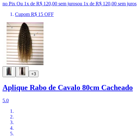
no Pix
Ou 1x de R$ 120,00 sem juros
ou
1
x de
R$ 120,00
sem juros
Cupom R$ 15 OFF
+3
Aplique Rabo de Cavalo 80cm Cacheado
5.0