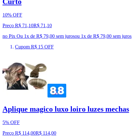
Curto
10% OFF
Preço R$ 71,10
R$
71
,
10
no Pix
Ou 1x de R$ 79,00 sem juros
ou
1
x de
R$ 79,00
sem juros
Cupom R$ 15 OFF
Aplique magico luxo loiro luzes mechas
5% OFF
Preço R$ 114,00
R$
114
,
00