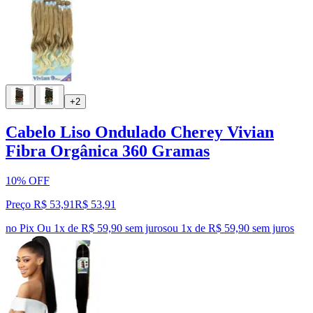
+2
Cabelo Liso Ondulado Cherey Vivian
Fibra Orgânica 360 Gramas
10% OFF
Preço R$ 53,91
R$
53
,
91
no Pix
Ou 1x de R$ 59,90 sem juros
ou
1
x de
R$ 59,90
sem juros