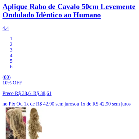
Aplique Rabo de Cavalo 50cm Levemente
Ondulado Idêntico ao Humano
4.4
(80)
10% OFF
Preço R$ 38,61
R$
38
,
61
no Pix
Ou 1x de R$ 42,90 sem juros
ou
1
x de
R$ 42,90
sem juros