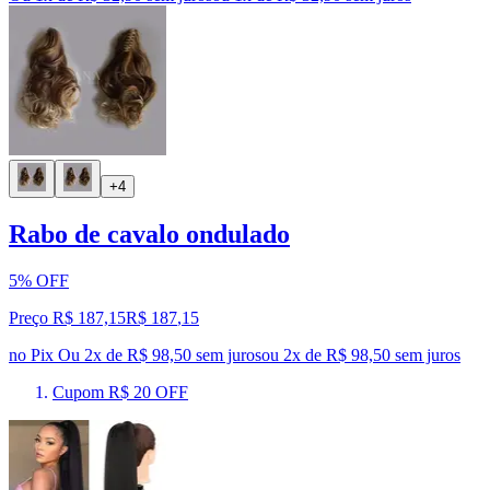
+4
Rabo de cavalo ondulado
5% OFF
Preço R$ 187,15
R$
187
,
15
no Pix
Ou 2x de R$ 98,50 sem juros
ou
2
x de
R$ 98,50
sem juros
Cupom R$ 20 OFF