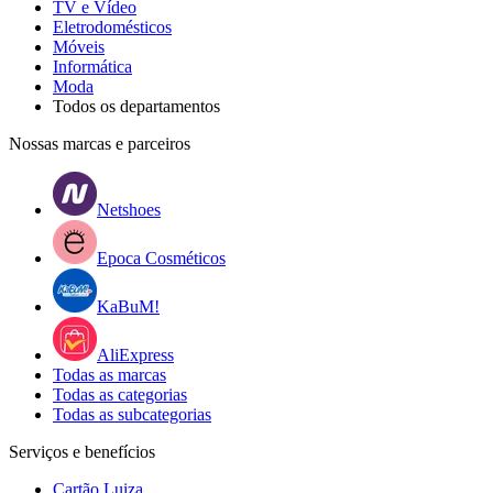
TV e Vídeo
Eletrodomésticos
Móveis
Informática
Moda
Todos os departamentos
Nossas marcas e parceiros
Netshoes
Epoca Cosméticos
KaBuM!
AliExpress
Todas as marcas
Todas as categorias
Todas as subcategorias
Serviços e benefícios
Cartão Luiza