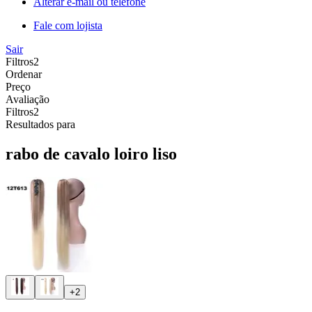
Alterar e-mail ou telefone
Fale com lojista
Sair
Filtros
2
Ordenar
Preço
Avaliação
Filtros
2
Resultados para
rabo de cavalo loiro liso
+2