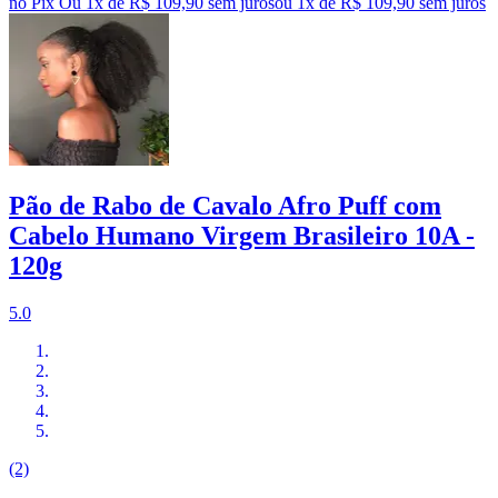
no Pix
Ou 1x de R$ 109,90 sem juros
ou
1
x de
R$ 109,90
sem juros
Pão de Rabo de Cavalo Afro Puff com
Cabelo Humano Virgem Brasileiro 10A -
120g
5.0
(2)