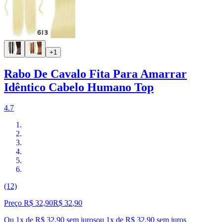
+1
Rabo De Cavalo Fita Para Amarrar
Idêntico Cabelo Humano Top
4.7
(12)
Preço R$ 32,90
R$
32
,
90
Ou 1x de R$ 32,90 sem juros
ou
1
x de
R$ 32,90
sem juros