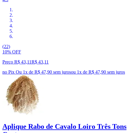
(22)
10% OFF
Preço R$ 43,11
R$
43
,
11
no Pix
Ou 1x de R$ 47,90 sem juros
ou
1
x de
R$ 47,90
sem juros
Aplique Rabo de Cavalo Loiro Três Tons