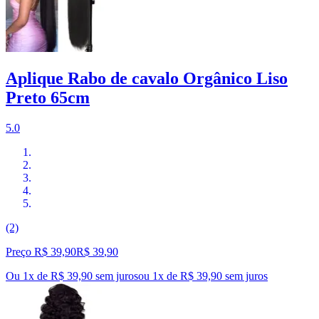
Aplique Rabo de cavalo Orgânico Liso
Preto 65cm
5.0
(2)
Preço R$ 39,90
R$
39
,
90
Ou 1x de R$ 39,90 sem juros
ou
1
x de
R$ 39,90
sem juros