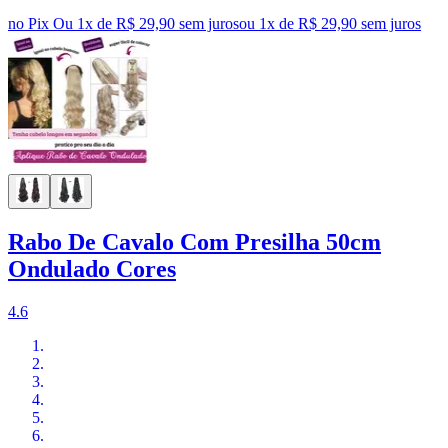
no Pix
Ou 1x de R$ 29,90 sem juros
ou
1
x de
R$ 29,90
sem juros
Rabo De Cavalo Com Presilha 50cm
Ondulado Cores
4.6