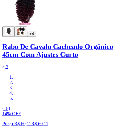
+4
Rabo De Cavalo Cacheado Orgânico
45cm Com Ajustes Curto
4.2
(18)
14% OFF
Preço R$ 60,11
R$
60
,
11