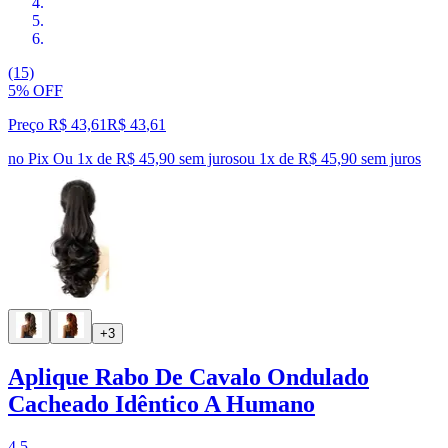
(15)
5% OFF
Preço R$ 43,61
R$
43
,
61
no Pix
Ou 1x de R$ 45,90 sem juros
ou
1
x de
R$ 45,90
sem juros
+3
Aplique Rabo De Cavalo Ondulado
Cacheado Idêntico A Humano
4.5