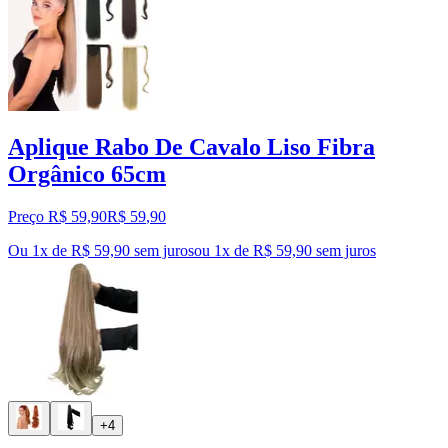
Aplique Rabo De Cavalo Liso Fibra
Orgânico 65cm
Preço R$ 59,90
R$
59
,
90
Ou 1x de R$ 59,90 sem juros
ou
1
x de
R$ 59,90
sem juros
+4