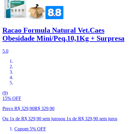
Racao Formula Natural Vet.Caes
Obesidade Mini/Peq.10,1Kg + Surpresa
5.0
(9)
15% OFF
Preço R$ 329,90
R$
329
,
90
Ou 1x de R$ 329,90 sem juros
ou
1
x de
R$ 329,90
sem juros
Cupom 5% OFF