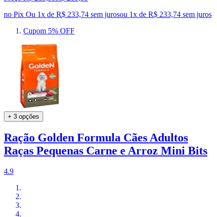
no Pix
Ou 1x de R$ 233,74 sem juros
ou
1
x de
R$ 233,74
sem juros
Cupom 5% OFF
+ 3 opções
Ração Golden Formula Cães Adultos
Raças Pequenas Carne e Arroz Mini Bits
4.9