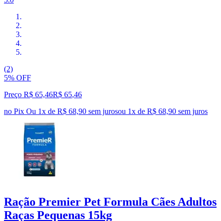
(2)
5% OFF
Preço R$ 65,46
R$
65
,
46
no Pix
Ou 1x de R$ 68,90 sem juros
ou
1
x de
R$ 68,90
sem juros
Ração Premier Pet Formula Cães Adultos
Raças Pequenas 15kg