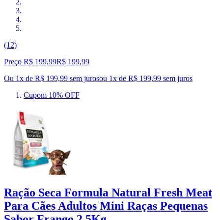
(12)
Preço R$ 199,99
R$
199
,
99
Ou 1x de R$ 199,99 sem juros
ou
1
x de
R$ 199,99
sem juros
Cupom 10% OFF
Ração Seca Formula Natural Fresh Meat
Para Cães Adultos Mini Raças Pequenas
Sabor Frango 2,5Kg