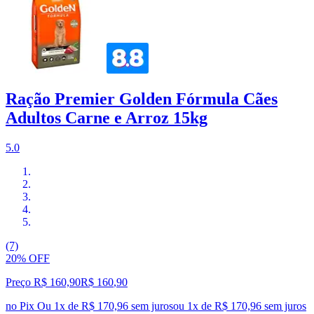
Ração Premier Golden Fórmula Cães
Adultos Carne e Arroz 15kg
5.0
(7)
20% OFF
Preço R$ 160,90
R$
160
,
90
no Pix
Ou 1x de R$ 170,96 sem juros
ou
1
x de
R$ 170,96
sem juros