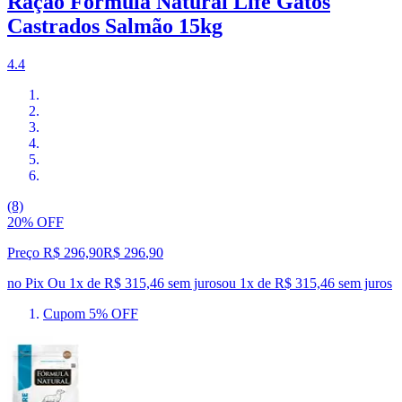
Ração Fórmula Natural Life Gatos
Castrados Salmão 15kg
4.4
(8)
20% OFF
Preço R$ 296,90
R$
296
,
90
no Pix
Ou 1x de R$ 315,46 sem juros
ou
1
x de
R$ 315,46
sem juros
Cupom 5% OFF