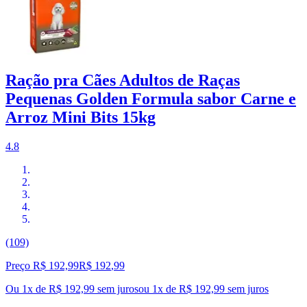
Ração pra Cães Adultos de Raças
Pequenas Golden Formula sabor Carne e
Arroz Mini Bits 15kg
4.8
(109)
Preço R$ 192,99
R$
192
,
99
Ou 1x de R$ 192,99 sem juros
ou
1
x de
R$ 192,99
sem juros