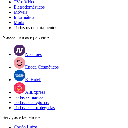
TV e Vídeo
Eletrodomésticos
Móveis
Informática
Moda
Todos os departamentos
Nossas marcas e parceiros
Netshoes
Epoca Cosméticos
KaBuM!
AliExpress
Todas as marcas
Todas as categorias
Todas as subcategorias
Serviços e benefícios
Cartão Luiza