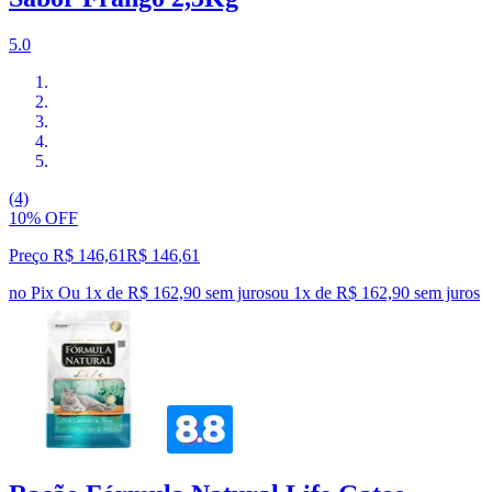
5.0
(4)
10% OFF
Preço R$ 146,61
R$
146
,
61
no Pix
Ou 1x de R$ 162,90 sem juros
ou
1
x de
R$ 162,90
sem juros