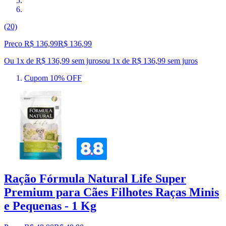
(20)
Preço R$ 136,99
R$
136
,
99
Ou 1x de R$ 136,99 sem juros
ou
1
x de
R$ 136,99
sem juros
Cupom 10% OFF
Ração Fórmula Natural Life Super
Premium para Cães Filhotes Raças Minis
e Pequenas - 1 Kg