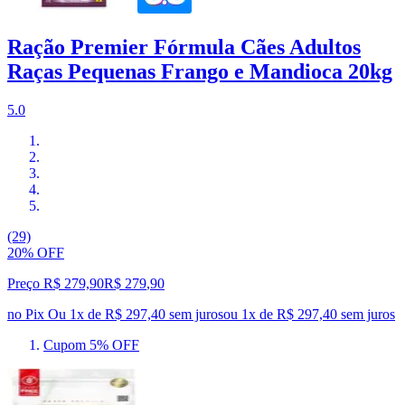
Ração Premier Fórmula Cães Adultos
Raças Pequenas Frango e Mandioca 20kg
5.0
(29)
20% OFF
Preço R$ 279,90
R$
279
,
90
no Pix
Ou 1x de R$ 297,40 sem juros
ou
1
x de
R$ 297,40
sem juros
Cupom 5% OFF