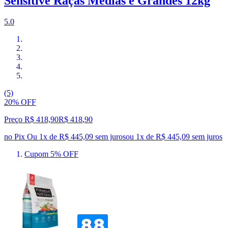
Sensitive Raças Médias e Grandes 12kg
5.0
(5)
20% OFF
Preço R$ 418,90
R$
418
,
90
no Pix
Ou 1x de R$ 445,09 sem juros
ou
1
x de
R$ 445,09
sem juros
Cupom 5% OFF