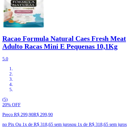
Racao Formula Natural Caes Fresh Meat
Adulto Racas Mini E Pequenas 10,1Kg
5.0
(5)
20% OFF
Preço R$ 299,90
R$
299
,
90
no Pix
Ou 1x de R$ 318,65 sem juros
ou
1
x de
R$ 318,65
sem juros