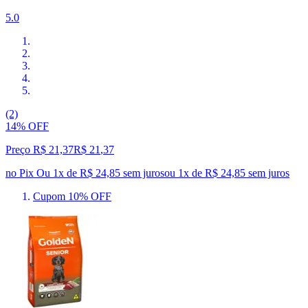
5.0
(2)
14% OFF
Preço R$ 21,37
R$
21
,
37
no Pix
Ou 1x de R$ 24,85 sem juros
ou
1
x de
R$ 24,85
sem juros
Cupom 10% OFF