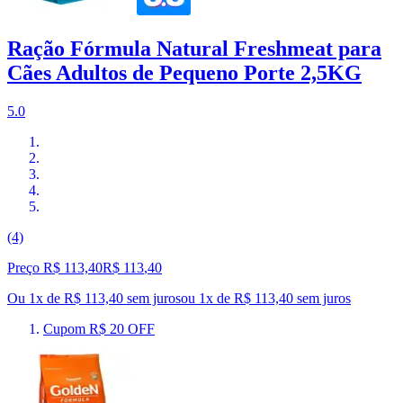
Ração Fórmula Natural Freshmeat para
Cães Adultos de Pequeno Porte 2,5KG
5.0
(4)
Preço R$ 113,40
R$
113
,
40
Ou 1x de R$ 113,40 sem juros
ou
1
x de
R$ 113,40
sem juros
Cupom R$ 20 OFF