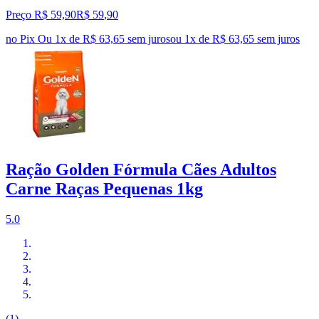
Preço R$ 59,90
R$
59
,
90
no Pix
Ou 1x de R$ 63,65 sem juros
ou
1
x de
R$ 63,65
sem juros
Ração Golden Fórmula Cães Adultos
Carne Raças Pequenas 1kg
5.0
(1)