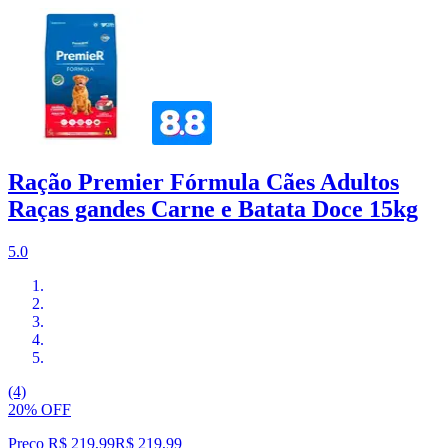
Ração Premier Fórmula Cães Adultos
Raças gandes Carne e Batata Doce 15kg
5.0
(4)
20% OFF
Preço R$ 219,99
R$
219
,
99