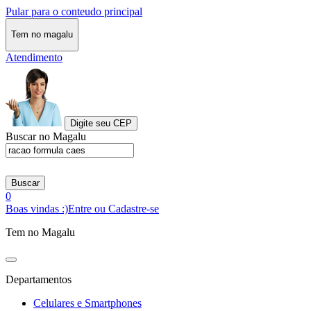
Pular para o conteudo principal
Tem no magalu
Atendimento
Digite seu CEP
Buscar no Magalu
Buscar
0
Boas vindas :)
Entre ou Cadastre-se
Tem no Magalu
Departamentos
Celulares e Smartphones