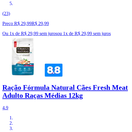
(23)
Preço R$ 29,99
R$
29
,
99
Ou 1x de R$ 29,99 sem juros
ou
1
x de
R$ 29,99
sem juros
Ração Fórmula Natural Cães Fresh Meat
Adulto Raças Médias 12kg
4.9