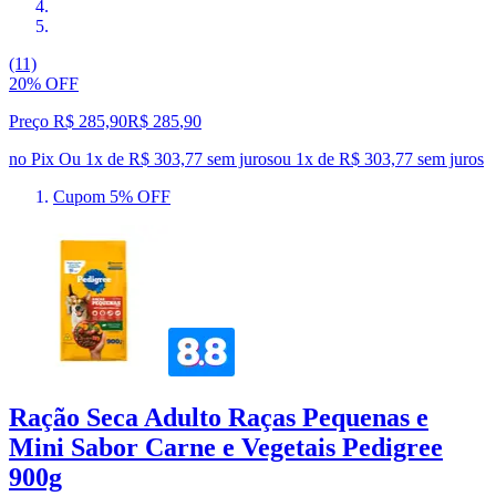
(11)
20% OFF
Preço R$ 285,90
R$
285
,
90
no Pix
Ou 1x de R$ 303,77 sem juros
ou
1
x de
R$ 303,77
sem juros
Cupom 5% OFF
Ração Seca Adulto Raças Pequenas e
Mini Sabor Carne e Vegetais Pedigree
900g