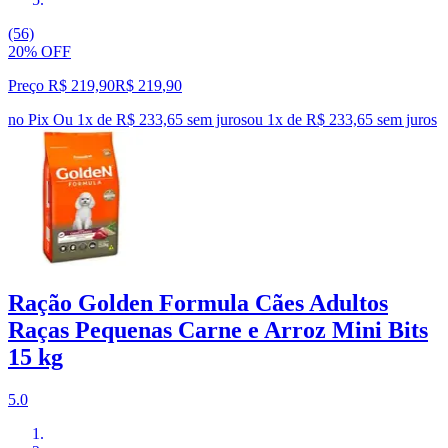
(56)
20% OFF
Preço R$ 219,90
R$
219
,
90
no Pix
Ou 1x de R$ 233,65 sem juros
ou
1
x de
R$ 233,65
sem juros
Ração Golden Formula Cães Adultos
Raças Pequenas Carne e Arroz Mini Bits
15 kg
5.0