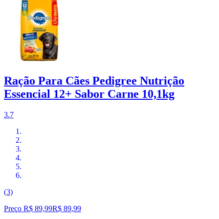
Ração Para Cães Pedigree Nutrição
Essencial 12+ Sabor Carne 10,1kg
3.7
(3)
Preço R$ 89,99
R$
89
,
99