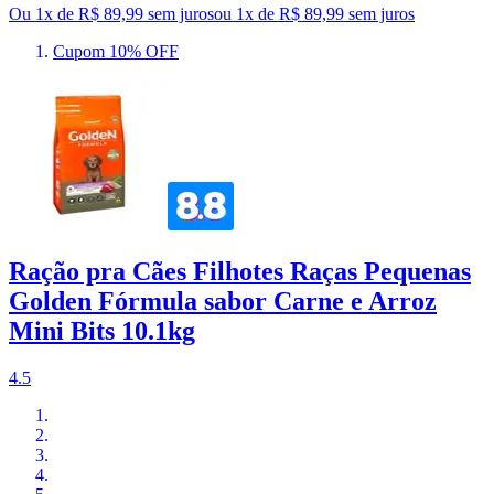
Ou 1x de R$ 89,99 sem juros
ou
1
x de
R$ 89,99
sem juros
Cupom 10% OFF
Ração pra Cães Filhotes Raças Pequenas
Golden Fórmula sabor Carne e Arroz
Mini Bits 10.1kg
4.5