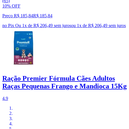
(65)
10% OFF
Preço R$ 185,84
R$
185
,
84
no Pix
Ou 1x de R$ 206,49 sem juros
ou
1
x de
R$ 206,49
sem juros
Ração Premier Fórmula Cães Adultos
Raças Pequenas Frango e Mandioca 15Kg
4.9