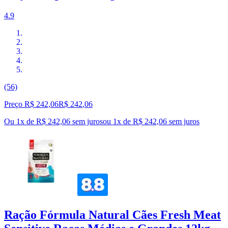
4.9
(56)
Preço R$ 242,06
R$
242
,
06
Ou 1x de R$ 242,06 sem juros
ou
1
x de
R$ 242,06
sem juros
Ração Fórmula Natural Cães Fresh Meat