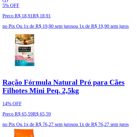
5% OFF
Preço R$ 18,91
R$
18
,
91
no Pix
Ou 1x de R$ 19,90 sem juros
ou
1
x de
R$ 19,90
sem juros
Ração Fórmula Natural Pró para Cães
Filhotes Mini Peq. 2,5kg
14% OFF
Preço R$ 65,59
R$
65
,
59
no Pix
Ou 1x de R$ 76,27 sem juros
ou
1
x de
R$ 76,27
sem juros