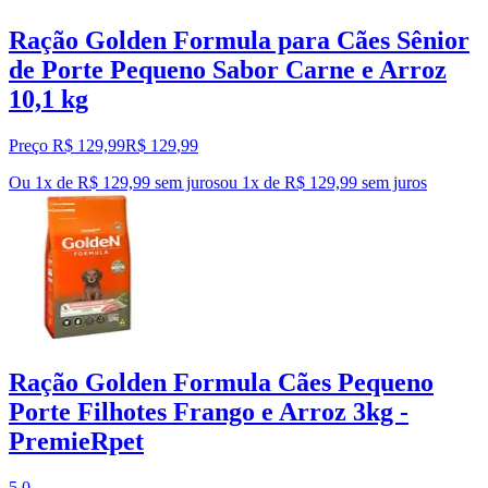
Ração Golden Formula para Cães Sênior
de Porte Pequeno Sabor Carne e Arroz
10,1 kg
Preço R$ 129,99
R$
129
,
99
Ou 1x de R$ 129,99 sem juros
ou
1
x de
R$ 129,99
sem juros
Ração Golden Formula Cães Pequeno
Porte Filhotes Frango e Arroz 3kg -
PremieRpet
5.0