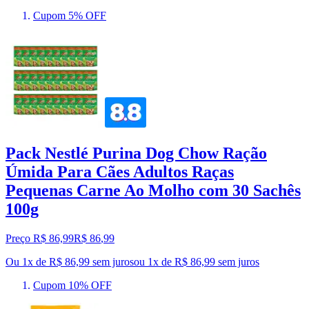
Cupom 5% OFF
Pack Nestlé Purina Dog Chow Ração
Úmida Para Cães Adultos Raças
Pequenas Carne Ao Molho com 30 Sachês
100g
Preço R$ 86,99
R$
86
,
99
Ou 1x de R$ 86,99 sem juros
ou
1
x de
R$ 86,99
sem juros
Cupom 10% OFF