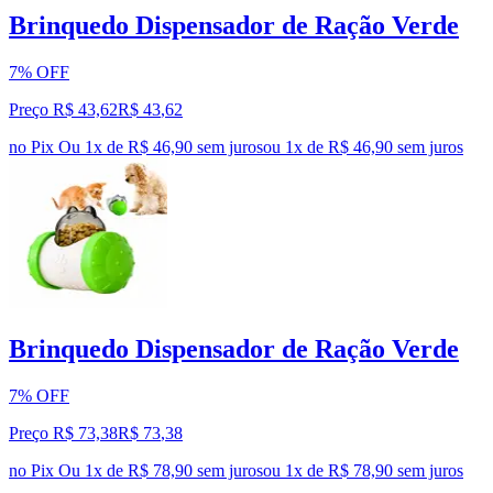
Brinquedo Dispensador de Ração Verde
7% OFF
Preço R$ 43,62
R$
43
,
62
no Pix
Ou 1x de R$ 46,90 sem juros
ou
1
x de
R$ 46,90
sem juros
Brinquedo Dispensador de Ração Verde
7% OFF
Preço R$ 73,38
R$
73
,
38
no Pix
Ou 1x de R$ 78,90 sem juros
ou
1
x de
R$ 78,90
sem juros