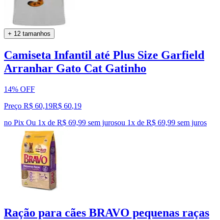
+ 12 tamanhos
Camiseta Infantil até Plus Size Garfield
Arranhar Gato Cat Gatinho
14% OFF
Preço R$ 60,19
R$
60
,
19
no Pix
Ou 1x de R$ 69,99 sem juros
ou
1
x de
R$ 69,99
sem juros
Ração para cães BRAVO pequenas raças