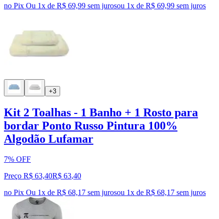
no Pix
Ou 1x de R$ 69,99 sem juros
ou
1
x de
R$ 69,99
sem juros
+3
Kit 2 Toalhas - 1 Banho + 1 Rosto para
bordar Ponto Russo Pintura 100%
Algodão Lufamar
7% OFF
Preço R$ 63,40
R$
63
,
40
no Pix
Ou 1x de R$ 68,17 sem juros
ou
1
x de
R$ 68,17
sem juros