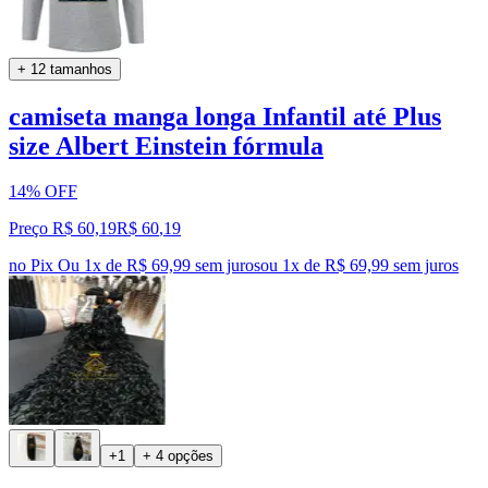
+ 12 tamanhos
camiseta manga longa Infantil até Plus
size Albert Einstein fórmula
14% OFF
Preço R$ 60,19
R$
60
,
19
no Pix
Ou 1x de R$ 69,99 sem juros
ou
1
x de
R$ 69,99
sem juros
+1
+ 4 opções