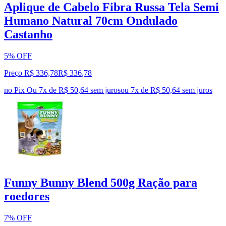
Aplique de Cabelo Fibra Russa Tela Semi
Humano Natural 70cm Ondulado
Castanho
5% OFF
Preço R$ 336,78
R$
336
,
78
no Pix
Ou 7x de R$ 50,64 sem juros
ou
7
x de
R$ 50,64
sem juros
Funny Bunny Blend 500g Ração para
roedores
7% OFF