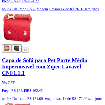
Preço R$ 24,27
R$
24
,
27
no Pix
Ou 1x de R$ 26,97 sem juros
ou
1
x de
R$ 26,97
sem juros
+1
Capa de Sofá para Pet Porte Médio
Impermeável com Zíper Lavável -
CNF1.1.1
5% OFF
Preço R$ 162,45
R$
162
,
45
no Pix
Ou 1x de R$ 171,00 sem juros
ou
1
x de
R$ 171,00
sem juros