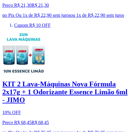
Preço R$ 21,30
R$
21
,
30
no Pix
Ou 1x de R$ 22,90 sem juros
ou
1
x de
R$ 22,90
sem juros
Cupom R$ 10 OFF
KIT 2 Lava-Máquinas Nova Fórmula
2x17g + 1 Odorizante Essence Limão 6ml
- JIMO
10% OFF
Preço R$ 68,45
R$
68
,
45