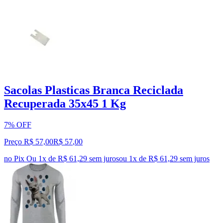
Sacolas Plasticas Branca Reciclada
Recuperada 35x45 1 Kg
7% OFF
Preço R$ 57,00
R$
57
,
00
no Pix
Ou 1x de R$ 61,29 sem juros
ou
1
x de
R$ 61,29
sem juros