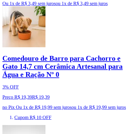
Ou 1x de R$ 3,49 sem juros
ou
1
x de
R$ 3,49
sem juros
Comedouro de Barro para Cachorro e
Gato 14,7 cm Cerâmica Artesanal para
Água e Ração Nº 0
3% OFF
Preço R$ 19,39
R$
19
,
39
no Pix
Ou 1x de R$ 19,99 sem juros
ou
1
x de
R$ 19,99
sem juros
Cupom R$ 10 OFF