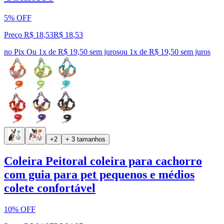
5% OFF
Preço R$ 18,53
R$
18
,
53
no Pix
Ou 1x de R$ 19,50 sem juros
ou
1
x de
R$ 19,50
sem juros
+2
+ 3 tamanhos
Coleira Peitoral coleira para cachorro
com guia para pet pequenos e médios
colete confortável
10% OFF