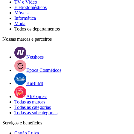
TV e Vídeo
Eletrodomésticos
Móveis
Informática
Moda
Todos os departamentos
Nossas marcas e parceiros
Netshoes
Epoca Cosméticos
KaBuM!
AliExpress
Todas as marcas
Todas as categorias
Todas as subcategorias
Serviços e benefícios
Cartão Luiza