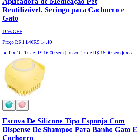
Aplicadora de Medicação Pet
Reutilizável, Seringa para Cachorro e
Gato
10% OFF
Preço R$ 14,40
R$
14
,
40
no Pix
Ou 1x de R$ 16,00 sem juros
ou
1
x de
R$ 16,00
sem juros
Escova De Silicone Tipo Esponja Com
Dispense De Shampoo Para Banho Gato E
Cachorro