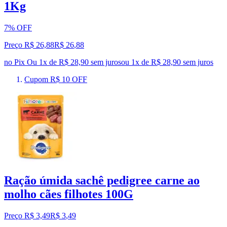
1Kg
7% OFF
Preço R$ 26,88
R$
26
,
88
no Pix
Ou 1x de R$ 28,90 sem juros
ou
1
x de
R$ 28,90
sem juros
Cupom R$ 10 OFF
Ração úmida sachê pedigree carne ao
molho cães filhotes 100G
Preço R$ 3,49
R$
3
,
49