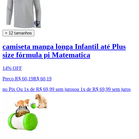
+ 12 tamanhos
camiseta manga longa Infantil até Plus
size fórmula pi Matematica
14% OFF
Preço R$ 60,19
R$
60
,
19
no Pix
Ou 1x de R$ 69,99 sem juros
ou
1
x de
R$ 69,99
sem juros