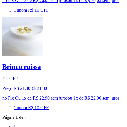
no Pix
Ou 1x de R$ 76,05 sem juros
ou
1
x de
R$ 76,05
sem juros
Cupom R$ 10 OFF
Brinco raissa
7% OFF
Preço R$ 21,30
R$
21
,
30
no Pix
Ou 1x de R$ 22,90 sem juros
ou
1
x de
R$ 22,90
sem juros
Cupom R$ 10 OFF
Página
1
de
7
1