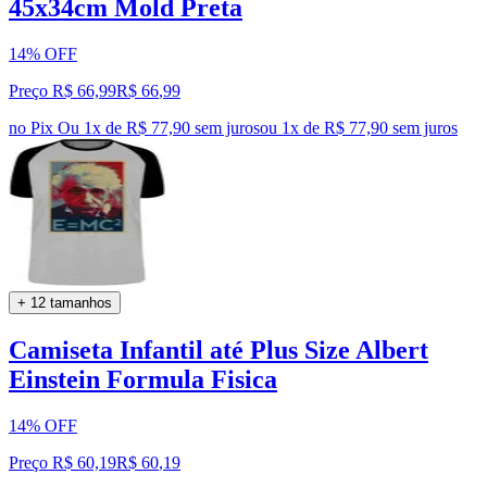
45x34cm Mold Preta
14% OFF
Preço R$ 66,99
R$
66
,
99
no Pix
Ou 1x de R$ 77,90 sem juros
ou
1
x de
R$ 77,90
sem juros
+ 12 tamanhos
Camiseta Infantil até Plus Size Albert
Einstein Formula Fisica
14% OFF
Preço R$ 60,19
R$
60
,
19