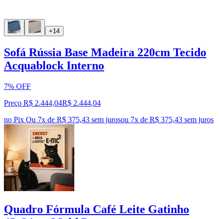
+14
Sofá Rússia Base Madeira 220cm Tecido
Acquablock Interno
7% OFF
Preço R$ 2.444,04
R$
2.444
,
04
no Pix
Ou 7x de R$ 375,43 sem juros
ou
7
x de
R$ 375,43
sem juros
Quadro Fórmula Café Leite Gatinho