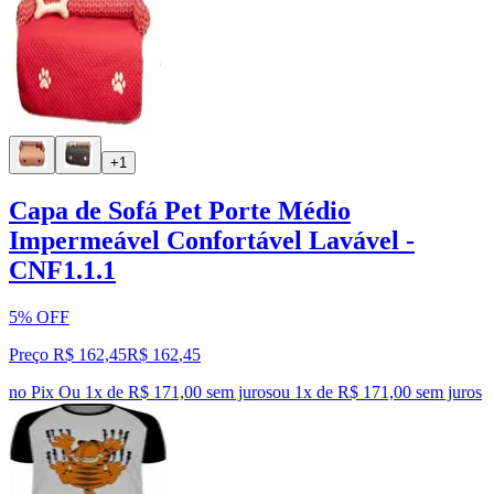
+1
Capa de Sofá Pet Porte Médio
Impermeável Confortável Lavável -
CNF1.1.1
5% OFF
Preço R$ 162,45
R$
162
,
45
no Pix
Ou 1x de R$ 171,00 sem juros
ou
1
x de
R$ 171,00
sem juros