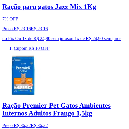
Ração para gatos Jazz Mix 1Kg
7% OFF
Preço R$ 23,16
R$
23
,
16
no Pix
Ou 1x de R$ 24,90 sem juros
ou
1
x de
R$ 24,90
sem juros
Cupom R$ 10 OFF
Ração Premier Pet Gatos Ambientes
Internos Adultos Frango 1,5kg
Preço R$ 86,22
R$
86
,
22