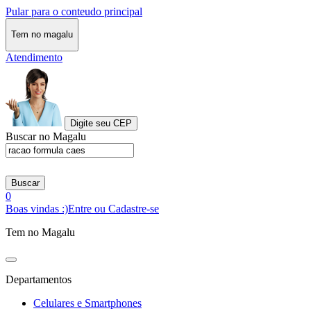
Pular para o conteudo principal
Tem no magalu
Atendimento
Digite seu CEP
Buscar no Magalu
Buscar
0
Boas vindas :)
Entre ou Cadastre-se
Tem no Magalu
Departamentos
Celulares e Smartphones