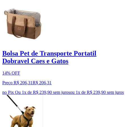
Bolsa Pet de Transporte Portatil
Dobravel Caes e Gatos
14% OFF
Preço R$ 206,31
R$
206
,
31
no Pix
Ou 1x de R$ 239,90 sem juros
ou
1
x de
R$ 239,90
sem juros