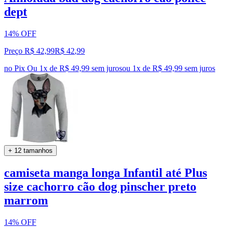
dept
14% OFF
Preço R$ 42,99
R$
42
,
99
no Pix
Ou 1x de R$ 49,99 sem juros
ou
1
x de
R$ 49,99
sem juros
+ 12 tamanhos
camiseta manga longa Infantil até Plus
size cachorro cão dog pinscher preto
marrom
14% OFF