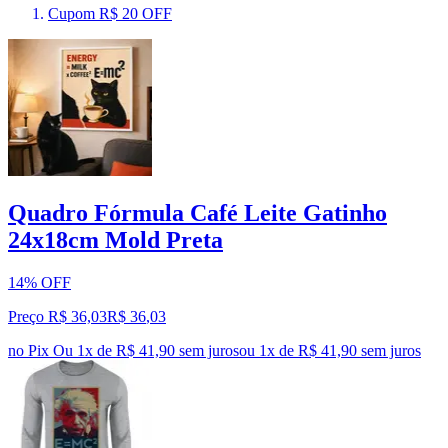
Cupom R$ 20 OFF
Quadro Fórmula Café Leite Gatinho
24x18cm Mold Preta
14% OFF
Preço R$ 36,03
R$
36
,
03
no Pix
Ou 1x de R$ 41,90 sem juros
ou
1
x de
R$ 41,90
sem juros