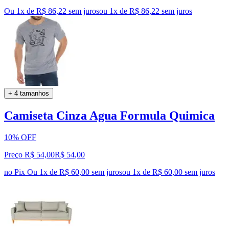
Ou 1x de R$ 86,22 sem juros
ou
1
x de
R$ 86,22
sem juros
+ 4 tamanhos
Camiseta Cinza Agua Formula Quimica
10% OFF
Preço R$ 54,00
R$
54
,
00
no Pix
Ou 1x de R$ 60,00 sem juros
ou
1
x de
R$ 60,00
sem juros