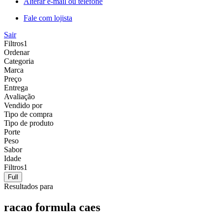
Alterar e-mail ou telefone
Fale com lojista
Sair
Filtros
1
Ordenar
Categoria
Marca
Preço
Entrega
Avaliação
Vendido por
Tipo de compra
Tipo de produto
Porte
Peso
Sabor
Idade
Filtros
1
Full
Resultados para
racao formula caes