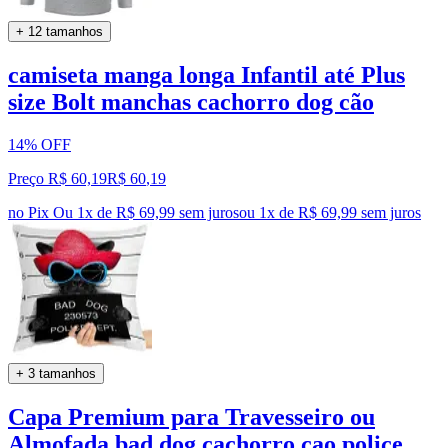
+ 12 tamanhos
camiseta manga longa Infantil até Plus
size Bolt manchas cachorro dog cão
14% OFF
Preço R$ 60,19
R$
60
,
19
no Pix
Ou 1x de R$ 69,99 sem juros
ou
1
x de
R$ 69,99
sem juros
+ 3 tamanhos
Capa Premium para Travesseiro ou
Almofada bad dog cachorro cao police