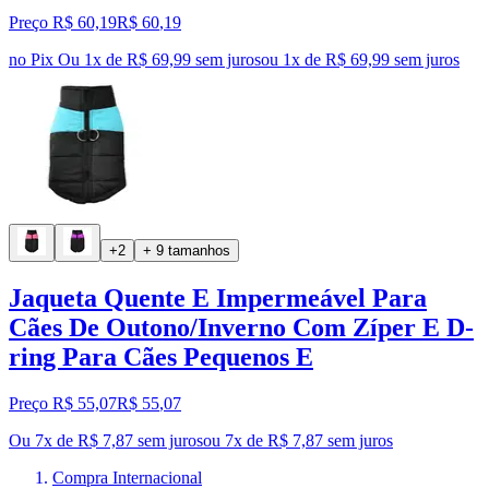
Preço R$ 60,19
R$
60
,
19
no Pix
Ou 1x de R$ 69,99 sem juros
ou
1
x de
R$ 69,99
sem juros
+2
+ 9 tamanhos
Jaqueta Quente E Impermeável Para
Cães De Outono/Inverno Com Zíper E D-
ring Para Cães Pequenos E
Preço R$ 55,07
R$
55
,
07
Ou 7x de R$ 7,87 sem juros
ou
7
x de
R$ 7,87
sem juros
Compra Internacional