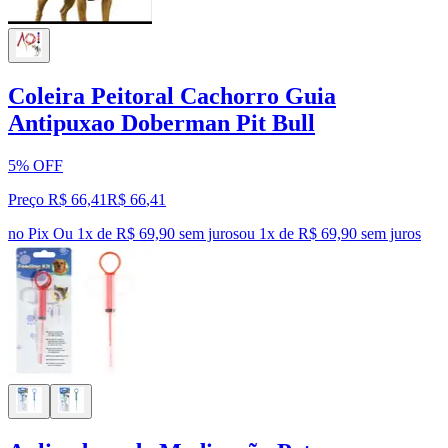
Coleira Peitoral Cachorro Guia
Antipuxao Doberman Pit Bull
5% OFF
Preço R$ 66,41
R$
66
,
41
no Pix
Ou 1x de R$ 69,90 sem juros
ou
1
x de
R$ 69,90
sem juros