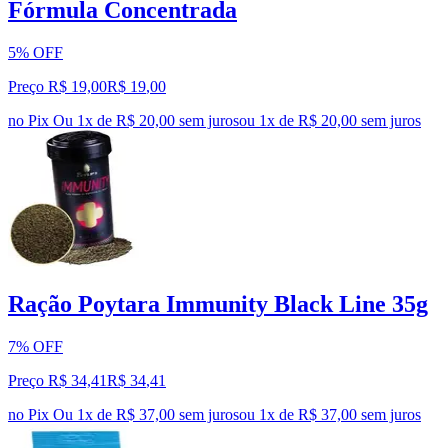
Fórmula Concentrada
5% OFF
Preço R$ 19,00
R$
19
,
00
no Pix
Ou 1x de R$ 20,00 sem juros
ou
1
x de
R$ 20,00
sem juros
Ração Poytara Immunity Black Line 35g
7% OFF
Preço R$ 34,41
R$
34
,
41
no Pix
Ou 1x de R$ 37,00 sem juros
ou
1
x de
R$ 37,00
sem juros