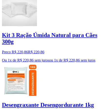
Kit 3 Ração Úmida Natural para Cães
300g
Preço R$ 220,86
R$
220
,
86
Ou 1x de R$ 220,86 sem juros
ou
1
x de
R$ 220,86
sem juros
Desengraxante Desengordurante 1kg