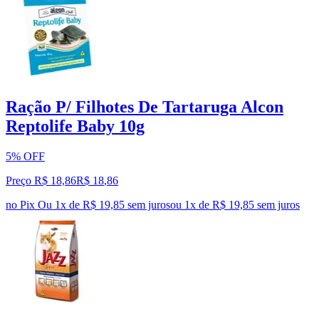
Ração P/ Filhotes De Tartaruga Alcon
Reptolife Baby 10g
5% OFF
Preço R$ 18,86
R$
18
,
86
no Pix
Ou 1x de R$ 19,85 sem juros
ou
1
x de
R$ 19,85
sem juros