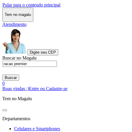
Pular para o conteudo principal
Tem no magalu
Atendimento
Digite seu CEP
Buscar no Magalu
Buscar
0
Boas vindas :)
Entre ou Cadastre-se
Tem no Magalu
Departamentos
Celulares e Smartphones