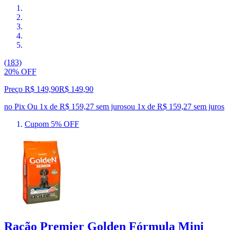
(183)
20% OFF
Preço R$ 149,90
R$
149
,
90
no Pix
Ou 1x de R$ 159,27 sem juros
ou
1
x de
R$ 159,27
sem juros
Cupom 5% OFF
Ração Premier Golden Fórmula Mini