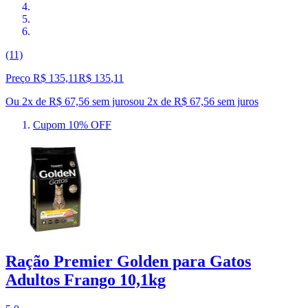
(11)
Preço R$ 135,11
R$
135
,
11
Ou 2x de R$ 67,56 sem juros
ou
2
x de
R$ 67,56
sem juros
Cupom 10% OFF
Ração Premier Golden para Gatos
Adultos Frango 10,1kg