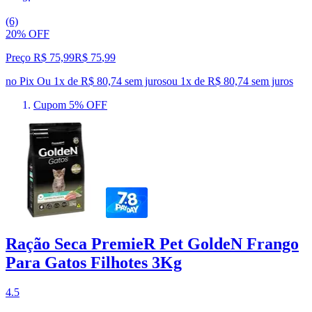
(6)
20% OFF
Preço R$ 75,99
R$
75
,
99
no Pix
Ou 1x de R$ 80,74 sem juros
ou
1
x de
R$ 80,74
sem juros
Cupom 5% OFF
Ração Seca PremieR Pet GoldeN Frango
Para Gatos Filhotes 3Kg
4.5