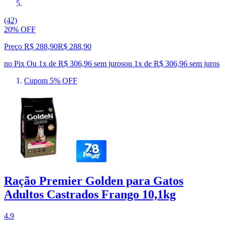
(42)
20% OFF
Preço R$ 288,90
R$
288
,
90
no Pix
Ou 1x de R$ 306,96 sem juros
ou
1
x de
R$ 306,96
sem juros
Cupom 5% OFF
Ração Premier Golden para Gatos
Adultos Castrados Frango 10,1kg
4.9