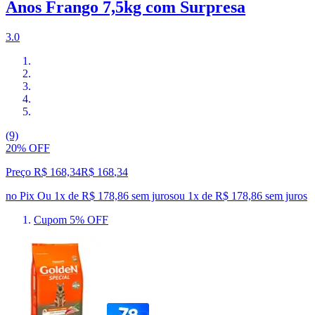
Anos Frango 7,5kg com Surpresa
3.0
(9)
20% OFF
Preço R$ 168,34
R$
168
,
34
no Pix
Ou 1x de R$ 178,86 sem juros
ou
1
x de
R$ 178,86
sem juros
Cupom 5% OFF