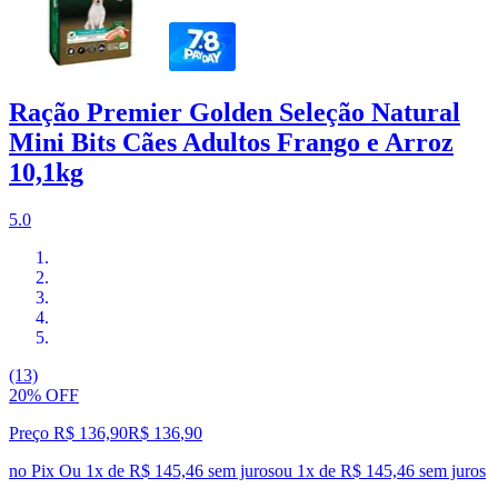
Ração Premier Golden Seleção Natural
Mini Bits Cães Adultos Frango e Arroz
10,1kg
5.0
(13)
20% OFF
Preço R$ 136,90
R$
136
,
90
no Pix
Ou 1x de R$ 145,46 sem juros
ou
1
x de
R$ 145,46
sem juros