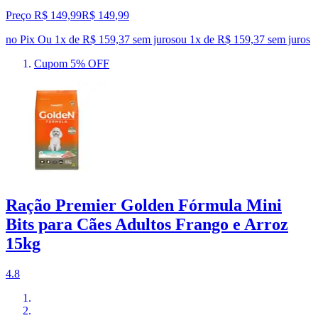
Preço R$ 149,99
R$
149
,
99
no Pix
Ou 1x de R$ 159,37 sem juros
ou
1
x de
R$ 159,37
sem juros
Cupom 5% OFF
Ração Premier Golden Fórmula Mini
Bits para Cães Adultos Frango e Arroz
15kg
4.8