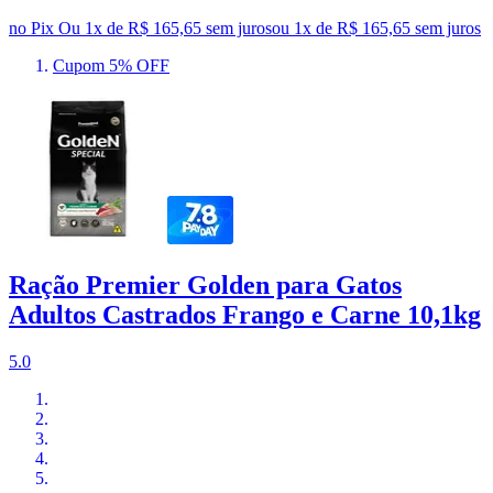
no Pix
Ou 1x de R$ 165,65 sem juros
ou
1
x de
R$ 165,65
sem juros
Cupom 5% OFF
Ração Premier Golden para Gatos
Adultos Castrados Frango e Carne 10,1kg
5.0