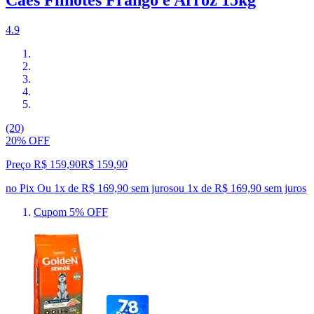
4.9
(20)
20% OFF
Preço R$ 159,90
R$
159
,
90
no Pix
Ou 1x de R$ 169,90 sem juros
ou
1
x de
R$ 169,90
sem juros
Cupom 5% OFF