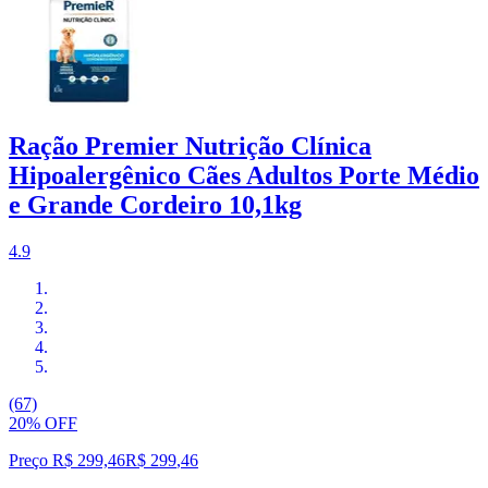
Ração Premier Nutrição Clínica
Hipoalergênico Cães Adultos Porte Médio
e Grande Cordeiro 10,1kg
4.9
(67)
20% OFF
Preço R$ 299,46
R$
299
,
46