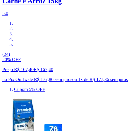
Carne e Arroz 15kg
5.0
(24)
20% OFF
Preço R$ 167,40
R$
167
,
40
no Pix
Ou 1x de R$ 177,86 sem juros
ou
1
x de
R$ 177,86
sem juros
Cupom 5% OFF