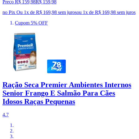
Preço R$ 159,98
R$
159
,
98
no Pix
Ou 1x de R$ 169,98 sem juros
ou
1
x de
R$ 169,98
sem juros
Cupom 5% OFF
Ração Seca Premier Ambientes Internos
Senior Frango E Salmão Para Cães
Idosos Raças Pequenas
4.7