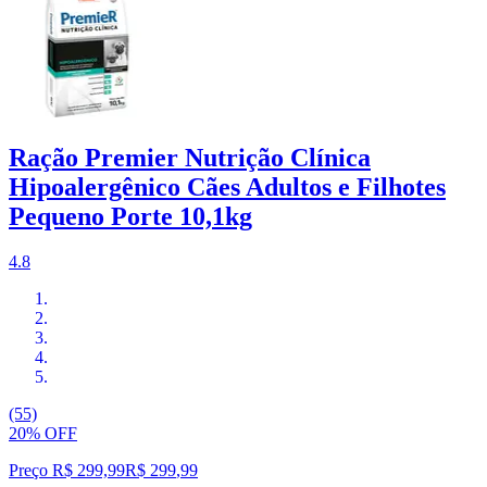
Ração Premier Nutrição Clínica
Hipoalergênico Cães Adultos e Filhotes
Pequeno Porte 10,1kg
4.8
(55)
20% OFF
Preço R$ 299,99
R$
299
,
99