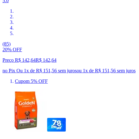
5.0
(85)
20% OFF
Preço R$ 142,64
R$
142
,
64
no Pix
Ou 1x de R$ 151,56 sem juros
ou
1
x de
R$ 151,56
sem juros
Cupom 5% OFF