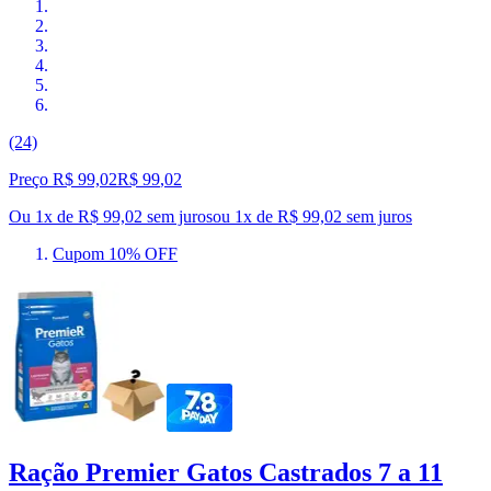
(24)
Preço R$ 99,02
R$
99
,
02
Ou 1x de R$ 99,02 sem juros
ou
1
x de
R$ 99,02
sem juros
Cupom 10% OFF
Ração Premier Gatos Castrados 7 a 11