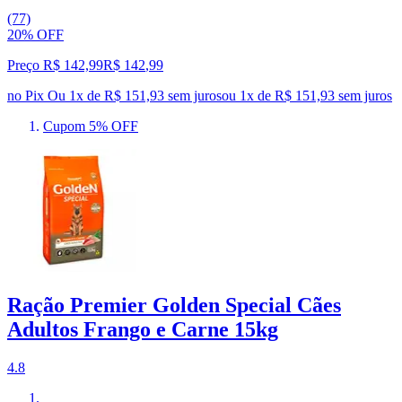
(77)
20% OFF
Preço R$ 142,99
R$
142
,
99
no Pix
Ou 1x de R$ 151,93 sem juros
ou
1
x de
R$ 151,93
sem juros
Cupom 5% OFF
Ração Premier Golden Special Cães
Adultos Frango e Carne 15kg
4.8