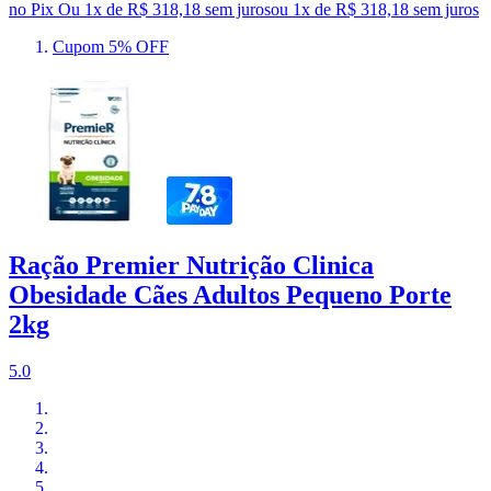
no Pix
Ou 1x de R$ 318,18 sem juros
ou
1
x de
R$ 318,18
sem juros
Cupom 5% OFF
Ração Premier Nutrição Clinica
Obesidade Cães Adultos Pequeno Porte
2kg
5.0