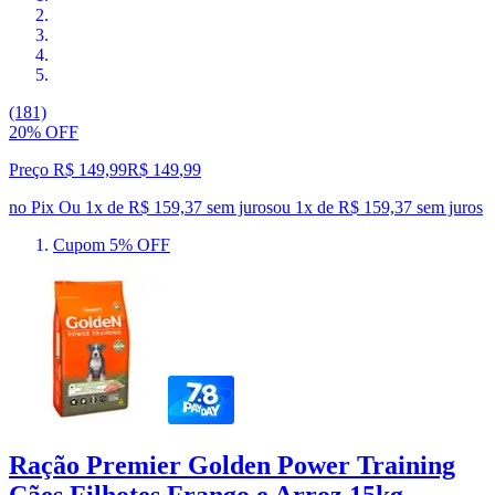
(181)
20% OFF
Preço R$ 149,99
R$
149
,
99
no Pix
Ou 1x de R$ 159,37 sem juros
ou
1
x de
R$ 159,37
sem juros
Cupom 5% OFF
Ração Premier Golden Power Training
Cães Filhotes Frango e Arroz 15kg