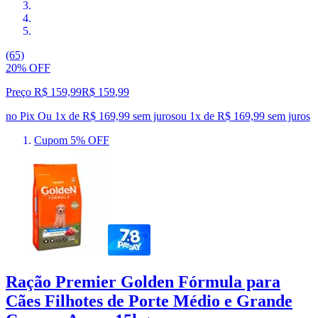
(65)
20% OFF
Preço R$ 159,99
R$
159
,
99
no Pix
Ou 1x de R$ 169,99 sem juros
ou
1
x de
R$ 169,99
sem juros
Cupom 5% OFF
Ração Premier Golden Fórmula para
Cães Filhotes de Porte Médio e Grande