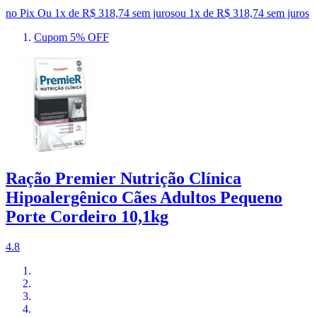
no Pix
Ou 1x de R$ 318,74 sem juros
ou
1
x de
R$ 318,74
sem juros
Cupom 5% OFF
Ração Premier Nutrição Clínica
Hipoalergênico Cães Adultos Pequeno
Porte Cordeiro 10,1kg
4.8