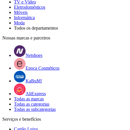
TV e Vídeo
Eletrodomésticos
Móveis
Informática
Moda
Todos os departamentos
Nossas marcas e parceiros
Netshoes
Epoca Cosméticos
KaBuM!
AliExpress
Todas as marcas
Todas as categorias
Todas as subcategorias
Serviços e benefícios
Cartão Luiza