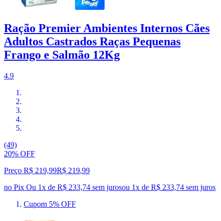
Ração Premier Ambientes Internos Cães
Adultos Castrados Raças Pequenas
Frango e Salmão 12Kg
4.9
(49)
20% OFF
Preço R$ 219,99
R$
219
,
99
no Pix
Ou 1x de R$ 233,74 sem juros
ou
1
x de
R$ 233,74
sem juros
Cupom 5% OFF