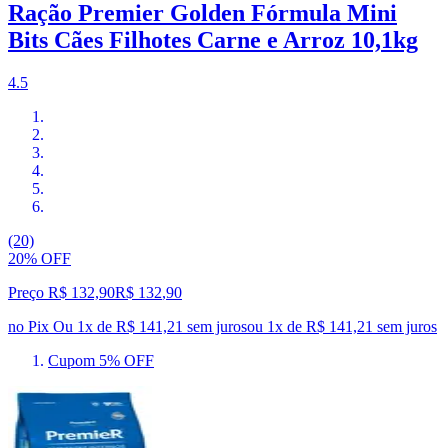
Ração Premier Golden Fórmula Mini
Bits Cães Filhotes Carne e Arroz 10,1kg
4.5
(20)
20% OFF
Preço R$ 132,90
R$
132
,
90
no Pix
Ou 1x de R$ 141,21 sem juros
ou
1
x de
R$ 141,21
sem juros
Cupom 5% OFF