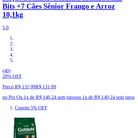
Bits +7 Cães Sênior Frango e Arroz
10,1kg
5.0
(40)
20% OFF
Preço R$ 131,99
R$
131
,
99
no Pix
Ou 1x de R$ 140,24 sem juros
ou
1
x de
R$ 140,24
sem juros
Cupom 5% OFF