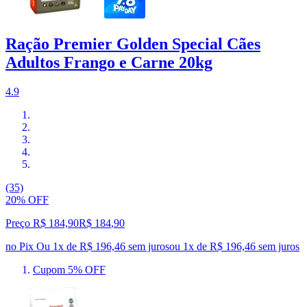
Ração Premier Golden Special Cães
Adultos Frango e Carne 20kg
4.9
(35)
20% OFF
Preço R$ 184,90
R$
184
,
90
no Pix
Ou 1x de R$ 196,46 sem juros
ou
1
x de
R$ 196,46
sem juros
Cupom 5% OFF