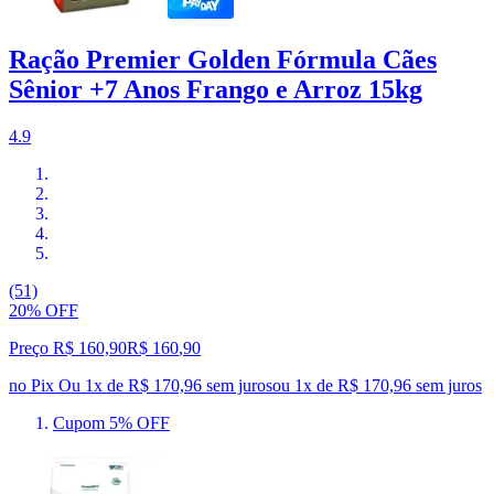
Ração Premier Golden Fórmula Cães
Sênior +7 Anos Frango e Arroz 15kg
4.9
(51)
20% OFF
Preço R$ 160,90
R$
160
,
90
no Pix
Ou 1x de R$ 170,96 sem juros
ou
1
x de
R$ 170,96
sem juros
Cupom 5% OFF