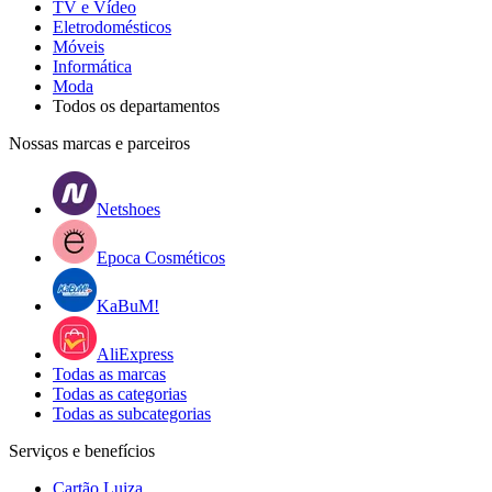
TV e Vídeo
Eletrodomésticos
Móveis
Informática
Moda
Todos os departamentos
Nossas marcas e parceiros
Netshoes
Epoca Cosméticos
KaBuM!
AliExpress
Todas as marcas
Todas as categorias
Todas as subcategorias
Serviços e benefícios
Cartão Luiza