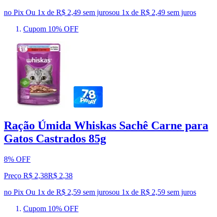
no Pix
Ou 1x de R$ 2,49 sem juros
ou
1
x de
R$ 2,49
sem juros
Cupom 10% OFF
Ração Úmida Whiskas Sachê Carne para
Gatos Castrados 85g
8% OFF
Preço R$ 2,38
R$
2
,
38
no Pix
Ou 1x de R$ 2,59 sem juros
ou
1
x de
R$ 2,59
sem juros
Cupom 10% OFF