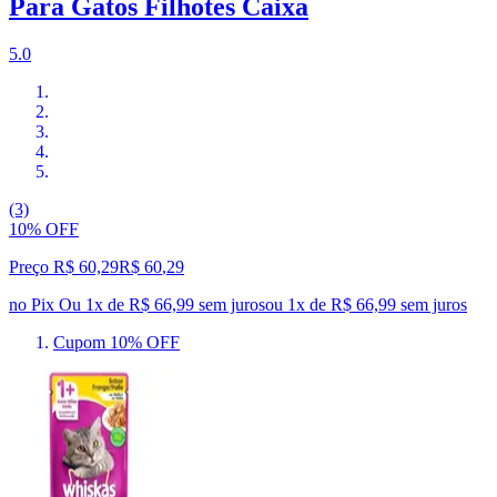
Para Gatos Filhotes Caixa
5.0
(3)
10% OFF
Preço R$ 60,29
R$
60
,
29
no Pix
Ou 1x de R$ 66,99 sem juros
ou
1
x de
R$ 66,99
sem juros
Cupom 10% OFF