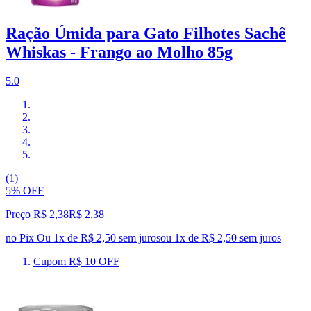
Ração Úmida para Gato Filhotes Sachê
Whiskas - Frango ao Molho 85g
5.0
(1)
5% OFF
Preço R$ 2,38
R$
2
,
38
no Pix
Ou 1x de R$ 2,50 sem juros
ou
1
x de
R$ 2,50
sem juros
Cupom R$ 10 OFF