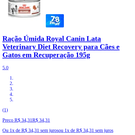
Ração Úmida Royal Canin Lata
Veterinary Diet Recovery para Cães e
Gatos em Recuperação 195g
5.0
(1)
Preço R$ 34,31
R$
34
,
31
Ou 1x de R$ 34,31 sem juros
ou
1
x de
R$ 34,31
sem juros