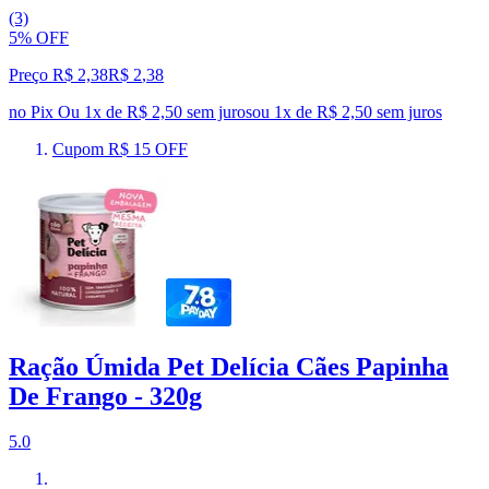
(3)
5% OFF
Preço R$ 2,38
R$
2
,
38
no Pix
Ou 1x de R$ 2,50 sem juros
ou
1
x de
R$ 2,50
sem juros
Cupom R$ 15 OFF
Ração Úmida Pet Delícia Cães Papinha
De Frango - 320g
5.0