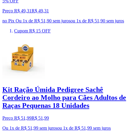
5% OFF
Preço R$ 49,31
R$
49
,
31
no Pix
Ou 1x de R$ 51,90 sem juros
ou
1
x de
R$ 51,90
sem juros
Cupom R$ 15 OFF
Kit Ração Úmida Pedigree Sachê
Cordeiro ao Molho para Cães Adultos de
Raças Pequenas 18 Unidades
Preço R$ 51,99
R$
51
,
99
Ou 1x de R$ 51,99 sem juros
ou
1
x de
R$ 51,99
sem juros