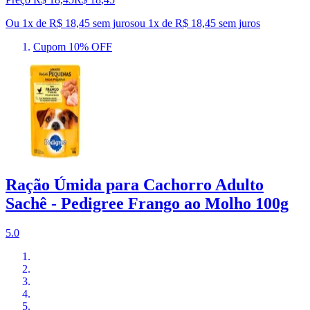
Ou 1x de R$ 18,45 sem juros
ou
1
x de
R$ 18,45
sem juros
Cupom 10% OFF
Ração Úmida para Cachorro Adulto
Sachê - Pedigree Frango ao Molho 100g
5.0