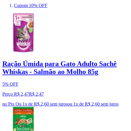
Cupom 10% OFF
Ração Úmida para Gato Adulto Sachê
Whiskas - Salmão ao Molho 85g
5% OFF
Preço R$ 2,47
R$
2
,
47
no Pix
Ou 1x de R$ 2,60 sem juros
ou
1
x de
R$ 2,60
sem juros