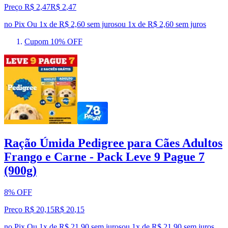
Preço R$ 2,47
R$
2
,
47
no Pix
Ou 1x de R$ 2,60 sem juros
ou
1
x de
R$ 2,60
sem juros
Cupom 10% OFF
Ração Úmida Pedigree para Cães Adultos
Frango e Carne - Pack Leve 9 Pague 7
(900g)
8% OFF
Preço R$ 20,15
R$
20
,
15
no Pix
Ou 1x de R$ 21,90 sem juros
ou
1
x de
R$ 21,90
sem juros