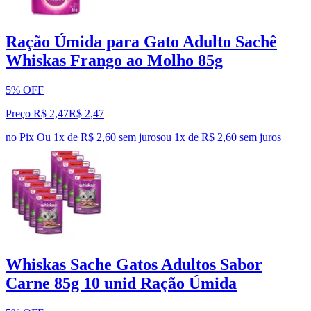
Ração Úmida para Gato Adulto Sachê
Whiskas Frango ao Molho 85g
5% OFF
Preço R$ 2,47
R$
2
,
47
no Pix
Ou 1x de R$ 2,60 sem juros
ou
1
x de
R$ 2,60
sem juros
Whiskas Sache Gatos Adultos Sabor
Carne 85g 10 unid Ração Úmida