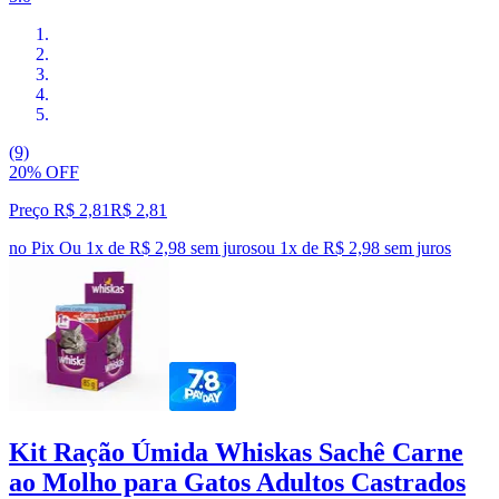
(9)
20% OFF
Preço R$ 2,81
R$
2
,
81
no Pix
Ou 1x de R$ 2,98 sem juros
ou
1
x de
R$ 2,98
sem juros
Kit Ração Úmida Whiskas Sachê Carne
ao Molho para Gatos Adultos Castrados