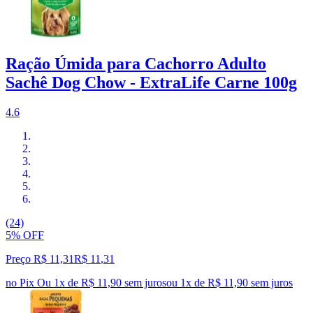
Ração Úmida para Cachorro Adulto
Sachê Dog Chow - ExtraLife Carne 100g
4.6
(24)
5% OFF
Preço R$ 11,31
R$
11
,
31
no Pix
Ou 1x de R$ 11,90 sem juros
ou
1
x de
R$ 11,90
sem juros