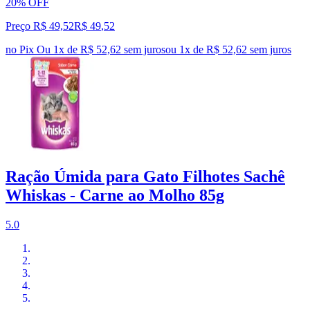
20% OFF
Preço R$ 49,52
R$
49
,
52
no Pix
Ou 1x de R$ 52,62 sem juros
ou
1
x de
R$ 52,62
sem juros
Ração Úmida para Gato Filhotes Sachê
Whiskas - Carne ao Molho 85g
5.0