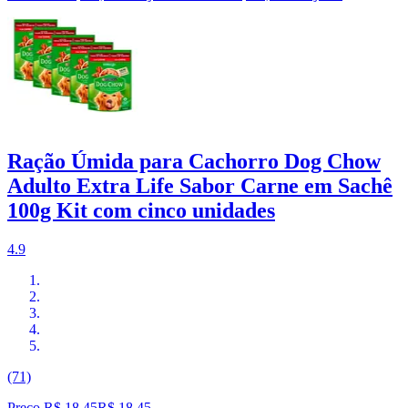
Ração Úmida para Cachorro Dog Chow
Adulto Extra Life Sabor Carne em Sachê
100g Kit com cinco unidades
4.9
(71)
Preço R$ 18,45
R$
18
,
45