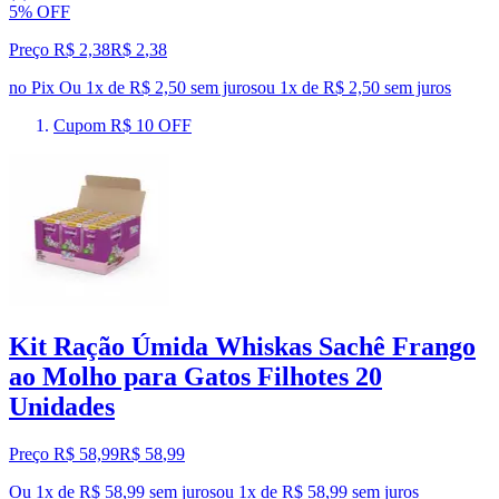
5% OFF
Preço R$ 2,38
R$
2
,
38
no Pix
Ou 1x de R$ 2,50 sem juros
ou
1
x de
R$ 2,50
sem juros
Cupom R$ 10 OFF
Kit Ração Úmida Whiskas Sachê Frango
ao Molho para Gatos Filhotes 20
Unidades
Preço R$ 58,99
R$
58
,
99
Ou 1x de R$ 58,99 sem juros
ou
1
x de
R$ 58,99
sem juros