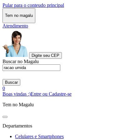
Pular para o conteudo principal
Tem no magalu
Atendimento
Digite seu CEP
Buscar no Magalu
Buscar
0
Boas vindas :)
Entre ou Cadastre-se
Tem no Magalu
Departamentos
Celulares e Smartphones