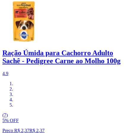
Ração Úmida para Cachorro Adulto
Sachê - Pedigree Carne ao Molho 100g
4.9
(7)
5% OFF
Preço R$ 2,37
R$
2
,
37