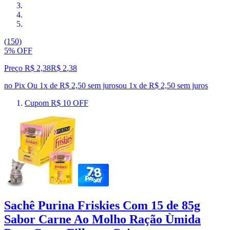
(150)
5% OFF
Preço R$ 2,38
R$
2
,
38
no Pix
Ou 1x de R$ 2,50 sem juros
ou
1
x de
R$ 2,50
sem juros
Cupom R$ 10 OFF
Sachê Purina Friskies Com 15 de 85g
Sabor Carne Ao Molho Ração Ùmida