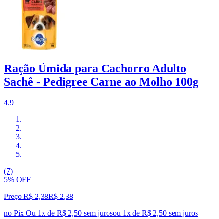
Ração Úmida para Cachorro Adulto
Sachê - Pedigree Carne ao Molho 100g
4.9
(7)
5% OFF
Preço R$ 2,38
R$
2
,
38
no Pix
Ou 1x de R$ 2,50 sem juros
ou
1
x de
R$ 2,50
sem juros