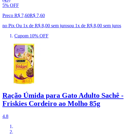
5% OFF
Preço R$ 7,60
R$
7
,
60
no Pix
Ou 1x de R$ 8,00 sem juros
ou
1
x de
R$ 8,00
sem juros
Cupom 10% OFF
Ração Úmida para Gato Adulto Sachê -
Friskies Cordeiro ao Molho 85g
4.8