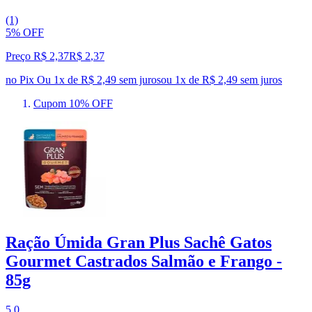
(1)
5% OFF
Preço R$ 2,37
R$
2
,
37
no Pix
Ou 1x de R$ 2,49 sem juros
ou
1
x de
R$ 2,49
sem juros
Cupom 10% OFF
Ração Úmida Gran Plus Sachê Gatos
Gourmet Castrados Salmão e Frango -
85g
5.0