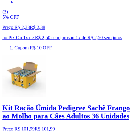
(3)
5% OFF
Preço R$ 2,38
R$
2
,
38
no Pix
Ou 1x de R$ 2,50 sem juros
ou
1
x de
R$ 2,50
sem juros
Cupom R$ 10 OFF
Kit Ração Úmida Pedigree Sachê Frango
ao Molho para Cães Adultos 36 Unidades
Preço R$ 101,99
R$
101
,
99