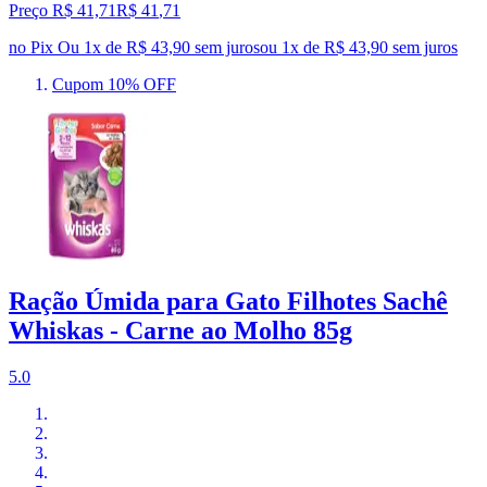
Preço R$ 41,71
R$
41
,
71
no Pix
Ou 1x de R$ 43,90 sem juros
ou
1
x de
R$ 43,90
sem juros
Cupom 10% OFF
Ração Úmida para Gato Filhotes Sachê
Whiskas - Carne ao Molho 85g
5.0