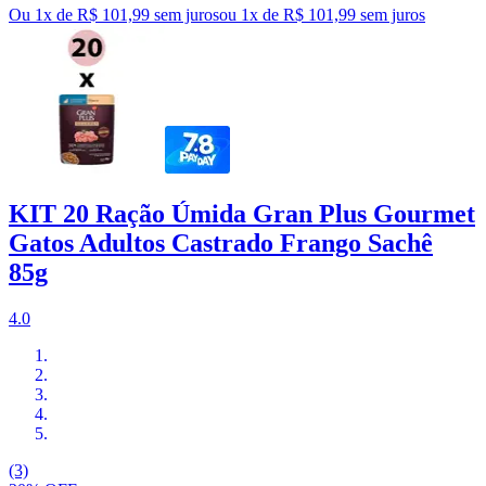
Ou 1x de R$ 101,99 sem juros
ou
1
x de
R$ 101,99
sem juros
KIT 20 Ração Úmida Gran Plus Gourmet
Gatos Adultos Castrado Frango Sachê
85g
4.0
(3)