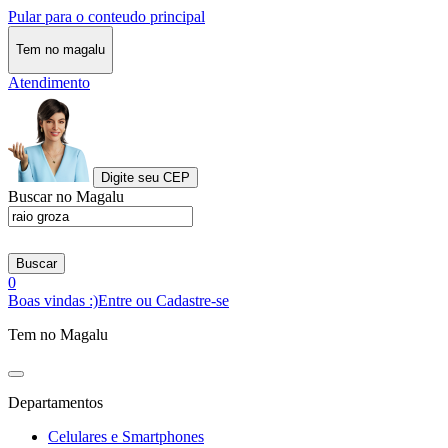
Pular para o conteudo principal
Tem no magalu
Atendimento
Digite seu CEP
Buscar no Magalu
Buscar
0
Boas vindas :)
Entre ou Cadastre-se
Tem no Magalu
Departamentos
Celulares e Smartphones