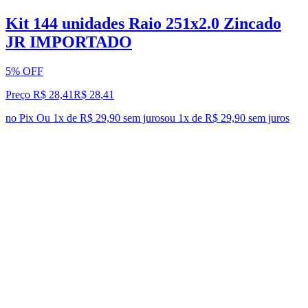
Kit 144 unidades Raio 251x2.0 Zincado
JR IMPORTADO
5% OFF
Preço R$ 28,41
R$
28
,
41
no Pix
Ou 1x de R$ 29,90 sem juros
ou
1
x de
R$ 29,90
sem juros