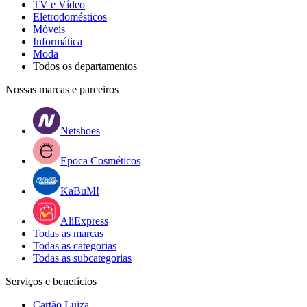
TV e Vídeo
Eletrodomésticos
Móveis
Informática
Moda
Todos os departamentos
Nossas marcas e parceiros
Netshoes
Epoca Cosméticos
KaBuM!
AliExpress
Todas as marcas
Todas as categorias
Todas as subcategorias
Serviços e benefícios
Cartão Luiza