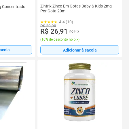
Zintrix Zinco Em Gotas Baby & Kids 2mg
g Concentrado
Por Gota 20ml
4.4 (10)
R$ 29,90
R$ 26,91
no Pix
(
10% de desconto no pix
)
sacola
Adicionar à sacola