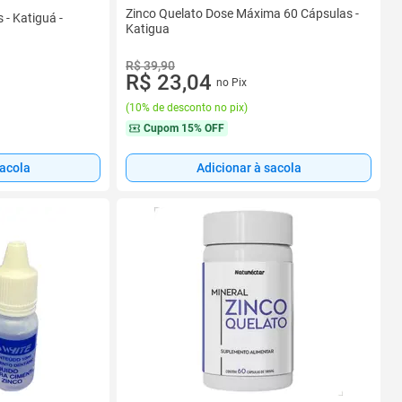
Zinco Quelato Dose Máxima 60 Cápsulas -
 - Katiguá -
Katigua
R$ 39,90
R$ 23,04
no Pix
(
10% de desconto no pix
)
Cupom
15% OFF
sacola
Adicionar à sacola