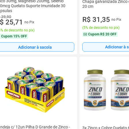
nco 30mg, Magnésio 200mg, Selênio
Chapa galvanizada Zinco 
0mcg Quelato Suporte Imunidade 30
20 cm
psulas
 39,90
R$ 31,35
no Pix
$ 25,71
no Pix
(
5% de desconto no pix
)
% de desconto no pix
)
Cupom
R$ 20 OFF
Cupom
15% OFF
Adicionar à 
Adicionar à sacola
ndeja c/ 12un Pilha D Grande de Zinco -
3x Zinco + Cobre Quelato