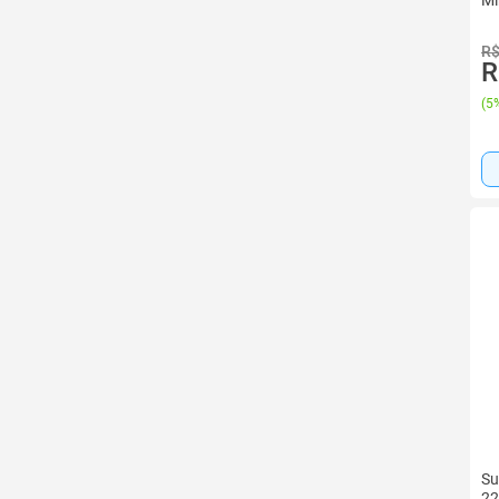
R$
R
(
5%
Su
22