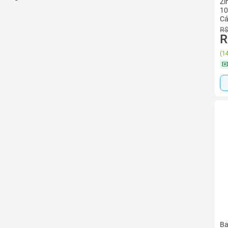
Zi
10
Cá
R$
R
(
14
Ba