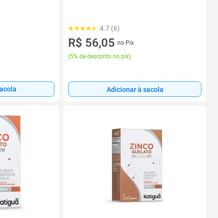
4.7 (6)
R$ 56,05
no Pix
(
5% de desconto no pix
)
sacola
Adicionar à sacola