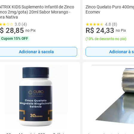
NTRIX KIDS Suplemento Infantil de Zinco
Zinco Quelato Puro 400m
inco 2mg/gota) 20ml Sabor Morango -
Ecomev
ora Nativa
3.0 (4)
4.8 (8)
$ 28,85
R$ 24,33
no Pix
no Pix
Cupom
15% OFF
(
10% de desconto no pix
)
Adicionar à sacola
Adicionar à 