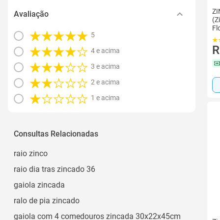
ZI
Avaliação
(Z
Fl
5
R
4 e acima
3 e acima
2 e acima
1 e acima
Consultas Relacionadas
raio zinco
raio dia tras zincado 36
gaiola zincada
ralo de pia zincado
gaiola com 4 comedouros zincada 30x22x45cm