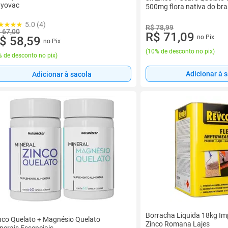
yovac
500mg flora nativa do bras
5.0 (4)
R$ 78,99
 67,00
R$ 71,09
no Pix
$ 58,59
no Pix
(
10% de desconto no pix
)
 de desconto no pix
)
Adicionar à 
Adicionar à sacola
Borracha Liquida 18kg Im
nco Quelato + Magnésio Quelato
Zinco Romana Lajes
nerais Essenciais