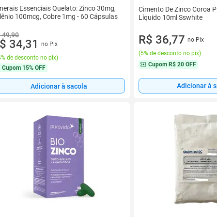
nerais Essenciais Quelato: Zinco 30mg,
Cimento De Zinco Coroa Pr
lênio 100mcg, Cobre 1mg - 60 Cápsulas
Líquido 10ml Sswhite
 49,90
R$ 36,77
no Pix
$ 34,31
no Pix
(
5% de desconto no pix
)
% de desconto no pix
)
Cupom
R$ 20 OFF
Cupom
15% OFF
Adicionar à 
Adicionar à sacola