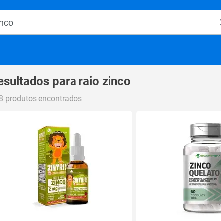
o Magalu
esultados para
raio zinco
8 produtos encontrados