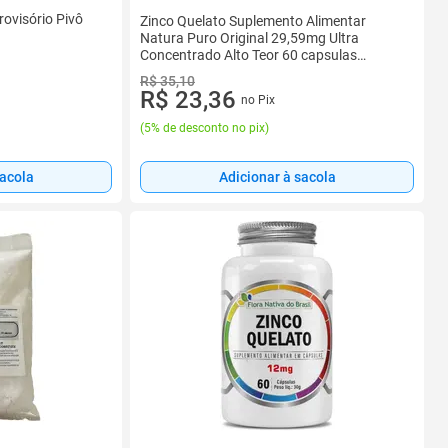
ovisório Pivô
Zinco Quelato Suplemento Alimentar
Natura Puro Original 29,59mg Ultra
Concentrado Alto Teor 60 capsulas
Natunéctar
R$ 35,10
R$ 23,36
no Pix
(
5% de desconto no pix
)
Adicionar à sacola
sacola