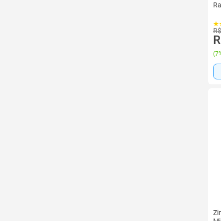
Ra
R$
R
(
7%
Zi
Mi