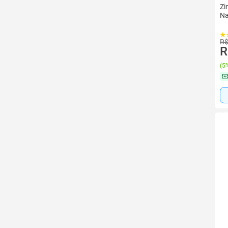
Zi
Na
R$
R
(
5%