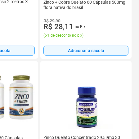
csn 2 metros X
Zinco + Cobre Quelato 60 Cápsulas 500mg
flora nativa do brasil
R$ 29,90
R$ 28,11
no Pix
(
6% de desconto no pix
)
Adicionar à sacola
sacola
Zinco Quelato Concentrado 29,59mg 30
 60 Cápsulas