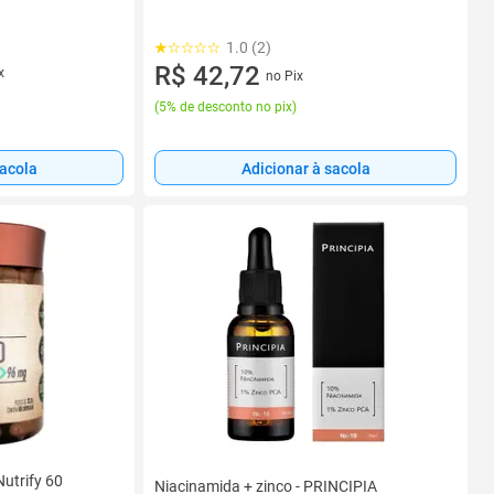
1.0 (2)
R$ 42,72
x
no Pix
(
5% de desconto no pix
)
sacola
Adicionar à sacola
Nutrify 60
Niacinamida + zinco - PRINCIPIA