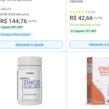
cápsulas
 167,71
5.0 (6)
 de R$ 20,68 sem juros
R$ 42,66
no Pix
ez de R$ 20,68 sem juros
R$ 144,76
no Pix
u
(
5% de desconto no pix
)
Cupom
30% OFF
Cupom
15% OFF
Compra Internacional
Adicionar à 
Adicionar à sacola