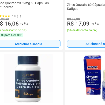
nco Quelato 29,59mg 60 Cápsulas -
Zinco Quelato 60 Cápsulas
tunéctar
Katigua
5.0 (1)
 22,90
R$ 39,99
$ 16,06
R$ 17,09
no Pix
no Pix
 de desconto no pix
)
(
5% de desconto no pix
)
Cupom
15% OFF
Adicionar à 
Adicionar à sacola