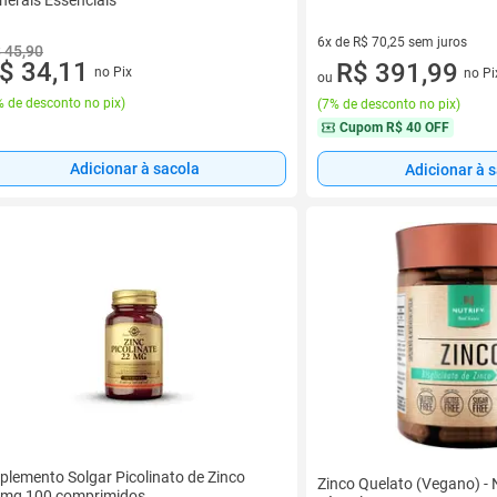
6x de R$ 70,25 sem juros
 45,90
$ 34,11
6 vez de R$ 70,25 sem juros
R$ 391,99
no Pix
no Pi
ou
 de desconto no pix
)
(
7% de desconto no pix
)
Cupom
R$ 40 OFF
Adicionar à sacola
Adicionar à 
plemento Solgar Picolinato de Zinco
Zinco Quelato (Vegano) - 
mg 100 comprimidos