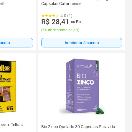
Cápsulas Catarinense
il
4.0 (1)
R$ 28,41
no Pix
(
5% de desconto no pix
)
Adicionar à sacola
sacola
perm. Telhas
Bio Zinco Quelado 30 Capsulas Puravida