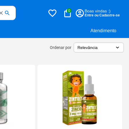
0
Boas vindas :)
Entre ou Cadastre-se
Atendimento
Ordenar por