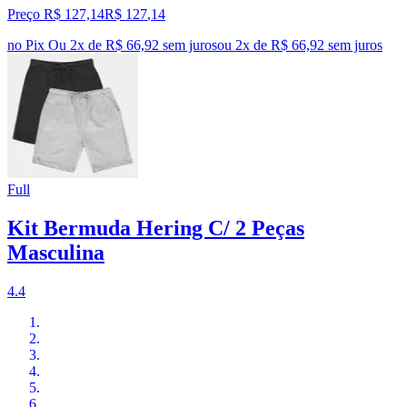
Preço R$ 127,14
R$
127
,
14
no Pix
Ou 2x de R$ 66,92 sem juros
ou
2
x de
R$ 66,92
sem juros
Full
Kit Bermuda Hering C/ 2 Peças
Masculina
4.4