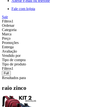
Alterar e-mail ou telefone
Fale com lojista
Sair
Filtros
1
Ordenar
Categoria
Marca
Preço
Promoções
Entrega
Avaliação
Vendido por
Tipo de compra
Tipo de produto
Filtros
1
Full
Resultados para
raio zinco