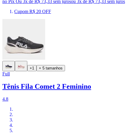
no Pix
Ou 3x de R$ 73,33 sem juros
ou
3
x de
R$ 73,33
sem juros
Cupom R$ 20 OFF
+1
+ 5 tamanhos
Full
Tênis Fila Comet 2 Feminino
4.8