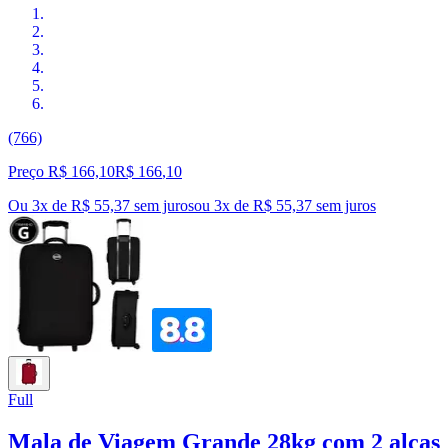
(766)
Preço R$ 166,10
R$
166
,
10
Ou 3x de R$ 55,37 sem juros
ou
3
x de
R$ 55,37
sem juros
Full
Mala de Viagem Grande 28kg com 2 alças