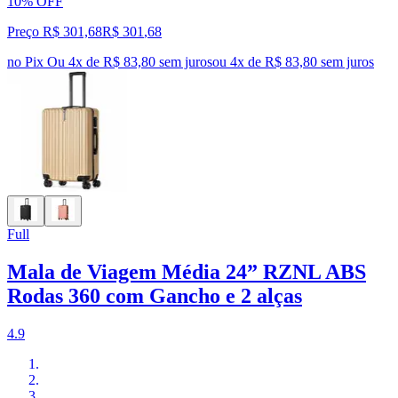
10% OFF
Preço R$ 301,68
R$
301
,
68
no Pix
Ou 4x de R$ 83,80 sem juros
ou
4
x de
R$ 83,80
sem juros
Full
Mala de Viagem Média 24” RZNL ABS
Rodas 360 com Gancho e 2 alças
4.9