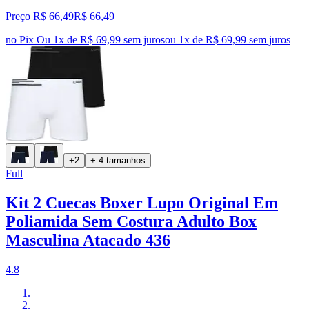
Preço R$ 66,49
R$
66
,
49
no Pix
Ou 1x de R$ 69,99 sem juros
ou
1
x de
R$ 69,99
sem juros
+2
+ 4 tamanhos
Full
Kit 2 Cuecas Boxer Lupo Original Em
Poliamida Sem Costura Adulto Box
Masculina Atacado 436
4.8