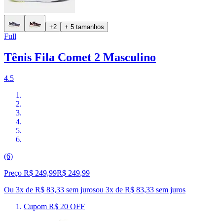
+2
+ 5 tamanhos
Full
Tênis Fila Comet 2 Masculino
4.5
(6)
Preço R$ 249,99
R$
249
,
99
Ou 3x de R$ 83,33 sem juros
ou
3
x de
R$ 83,33
sem juros
Cupom R$ 20 OFF