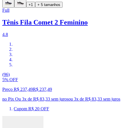
+1
+ 5 tamanhos
Full
Tênis Fila Comet 2 Feminino
4.8
(96)
5% OFF
Preço R$ 237,49
R$
237
,
49
no Pix
Ou 3x de R$ 83,33 sem juros
ou
3
x de
R$ 83,33
sem juros
Cupom R$ 20 OFF