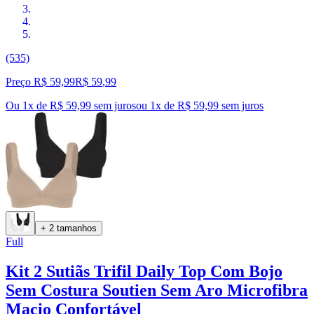
(535)
Preço R$ 59,99
R$
59
,
99
Ou 1x de R$ 59,99 sem juros
ou
1
x de
R$ 59,99
sem juros
+ 2 tamanhos
Full
Kit 2 Sutiãs Trifil Daily Top Com Bojo
Sem Costura Soutien Sem Aro Microfibra
Macio Confortável