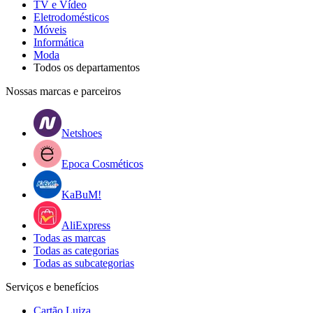
TV e Vídeo
Eletrodomésticos
Móveis
Informática
Moda
Todos os departamentos
Nossas marcas e parceiros
Netshoes
Epoca Cosméticos
KaBuM!
AliExpress
Todas as marcas
Todas as categorias
Todas as subcategorias
Serviços e benefícios
Cartão Luiza