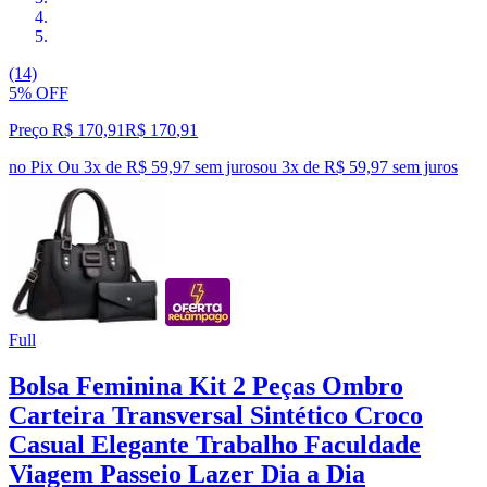
(14)
5% OFF
Preço R$ 170,91
R$
170
,
91
no Pix
Ou 3x de R$ 59,97 sem juros
ou
3
x de
R$ 59,97
sem juros
Full
Bolsa Feminina Kit 2 Peças Ombro
Carteira Transversal Sintético Croco
Casual Elegante Trabalho Faculdade
Viagem Passeio Lazer Dia a Dia