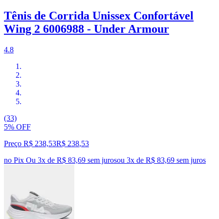
Tênis de Corrida Unissex Confortável
Wing 2 6006988 - Under Armour
4.8
(33)
5% OFF
Preço R$ 238,53
R$
238
,
53
no Pix
Ou 3x de R$ 83,69 sem juros
ou
3
x de
R$ 83,69
sem juros