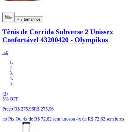
+ 7 tamanhos
Tênis de Corrida Subverse 2 Unissex
Confortável 43200420 - Olympikus
5.0
(3)
5% OFF
Preço R$ 275,96
R$
275
,
96
no Pix
Ou 4x de R$ 72,62 sem juros
ou
4
x de
R$ 72,62
sem juros