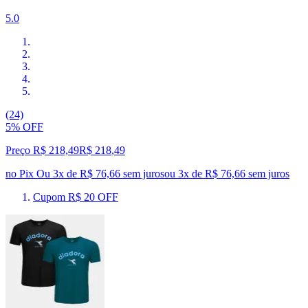
5.0
(24)
5% OFF
Preço R$ 218,49
R$
218
,
49
no Pix
Ou 3x de R$ 76,66 sem juros
ou
3
x de
R$ 76,66
sem juros
Cupom R$ 20 OFF