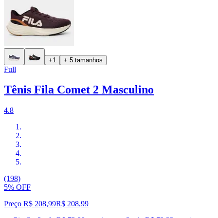
+1
+ 5 tamanhos
Full
Tênis Fila Comet 2 Masculino
4.8
(198)
5% OFF
Preço R$ 208,99
R$
208
,
99