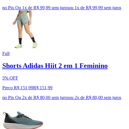
no Pix
Ou 1x de R$ 99,99 sem juros
ou
1
x de
R$ 99,99
sem juros
Full
Shorts Adidas Hiit 2 em 1 Feminino
5% OFF
Preço R$ 151,99
R$
151
,
99
no Pix
Ou 2x de R$ 80,00 sem juros
ou
2
x de
R$ 80,00
sem juros