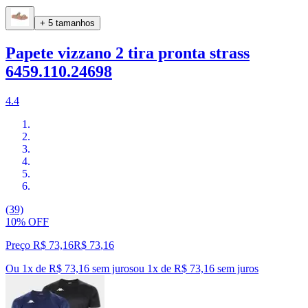
+ 5 tamanhos
Papete vizzano 2 tira pronta strass
6459.110.24698
4.4
(39)
10% OFF
Preço R$ 73,16
R$
73
,
16
Ou 1x de R$ 73,16 sem juros
ou
1
x de
R$ 73,16
sem juros