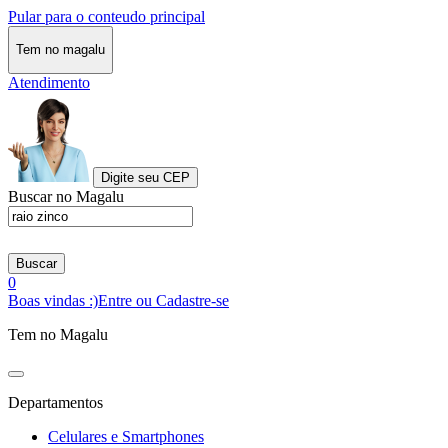
Pular para o conteudo principal
Tem no magalu
Atendimento
Digite seu CEP
Buscar no Magalu
Buscar
0
Boas vindas :)
Entre ou Cadastre-se
Tem no Magalu
Departamentos
Celulares e Smartphones