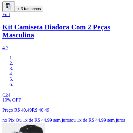
+ 3 tamanhos
Full
Kit Camiseta Diadora Com 2 Peças
Masculina
4.7
(18)
10% OFF
Preço R$ 40,49
R$
40
,
49
no Pix
Ou 1x de R$ 44,99 sem juros
ou
1
x de
R$ 44,99
sem juros