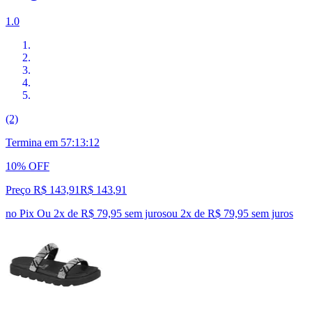
1.0
(2)
Termina em
57:13:11
10% OFF
Preço R$ 143,91
R$
143
,
91
no Pix
Ou 2x de R$ 79,95 sem juros
ou
2
x de
R$ 79,95
sem juros