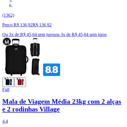
(1362)
Preço R$ 136,92
R$
136
,
92
Ou 3x de R$ 45,64 sem juros
ou
3
x de
R$ 45,64
sem juros
Full
Mala de Viagem Média 23kg com 2 alças
e 2 rodinhas Village
4.4