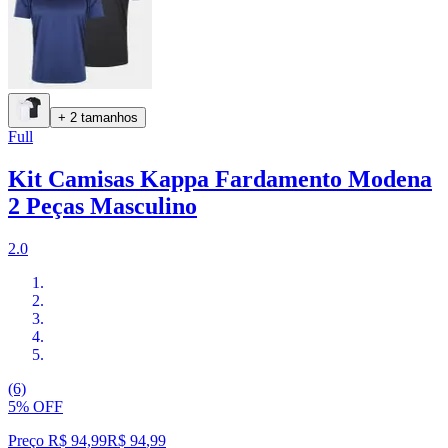
+ 2 tamanhos
Full
Kit Camisas Kappa Fardamento Modena
2 Peças Masculino
2.0
(6)
5% OFF
Preço R$ 94,99
R$
94
,
99