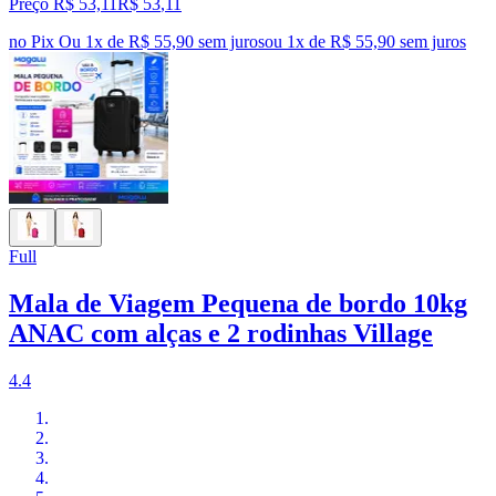
Preço R$ 53,11
R$
53
,
11
no Pix
Ou 1x de R$ 55,90 sem juros
ou
1
x de
R$ 55,90
sem juros
Full
Mala de Viagem Pequena de bordo 10kg
ANAC com alças e 2 rodinhas Village
4.4