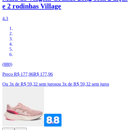
e 2 rodinhas Village
4.3
(880)
Preço R$ 177,96
R$
177
,
96
Ou 3x de R$ 59,32 sem juros
ou
3
x de
R$ 59,32
sem juros