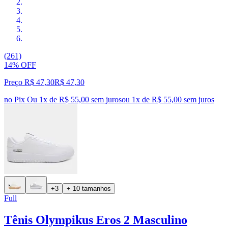
(261)
14% OFF
Preço R$ 47,30
R$
47
,
30
no Pix
Ou 1x de R$ 55,00 sem juros
ou
1
x de
R$ 55,00
sem juros
+3
+ 10 tamanhos
Full
Tênis Olympikus Eros 2 Masculino