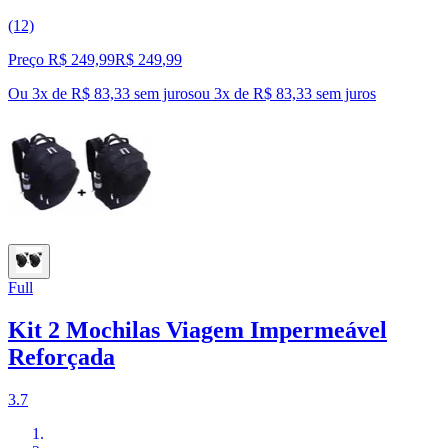
(12)
Preço R$ 249,99
R$
249
,
99
Ou 3x de R$ 83,33 sem juros
ou
3
x de
R$ 83,33
sem juros
Full
Kit 2 Mochilas Viagem Impermeável
Reforçada
3.7