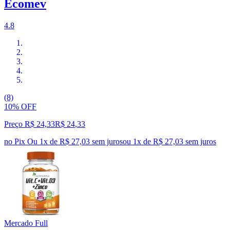
Ecomev
4.8
(8)
10% OFF
Preço R$ 24,33
R$
24
,
33
no Pix
Ou 1x de R$ 27,03 sem juros
ou
1
x de
R$ 27,03
sem juros
Mercado Full