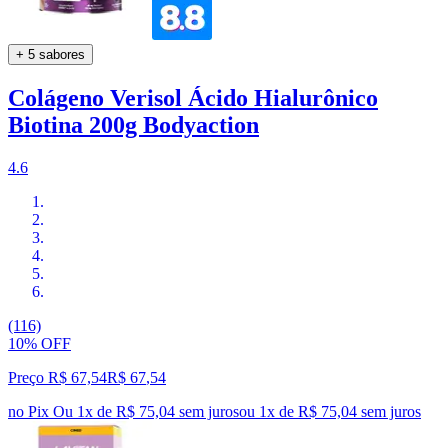
+ 5 sabores
Colágeno Verisol Ácido Hialurônico
Biotina 200g Bodyaction
4.6
(116)
10% OFF
Preço R$ 67,54
R$
67
,
54
no Pix
Ou 1x de R$ 75,04 sem juros
ou
1
x de
R$ 75,04
sem juros