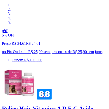
(60)
5% OFF
Preço R$ 24,61
R$
24
,
61
no Pix
Ou 1x de R$ 25,90 sem juros
ou
1
x de
R$ 25,90
sem juros
Cupom R$ 10 OFF
Relive Hair Vitamina A D E C Ácido