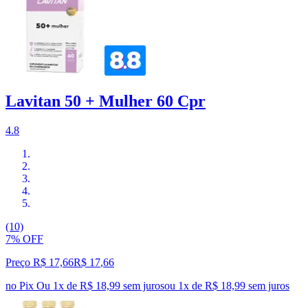
Lavitan 50 + Mulher 60 Cpr
4.8
(10)
7% OFF
Preço R$ 17,66
R$
17
,
66
no Pix
Ou 1x de R$ 18,99 sem juros
ou
1
x de
R$ 18,99
sem juros