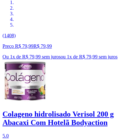
(1408)
Preço R$ 79,99
R$
79
,
99
Ou 1x de R$ 79,99 sem juros
ou
1
x de
R$ 79,99
sem juros
Colageno hidrolisado Verisol 200 g
Abacaxi Com Hotelã Bodyaction
5.0