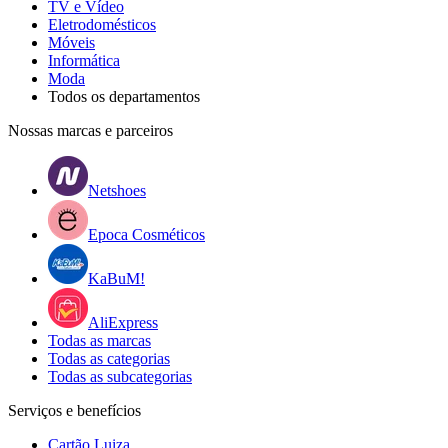
TV e Vídeo
Eletrodomésticos
Móveis
Informática
Moda
Todos os departamentos
Nossas marcas e parceiros
Netshoes
Epoca Cosméticos
KaBuM!
AliExpress
Todas as marcas
Todas as categorias
Todas as subcategorias
Serviços e benefícios
Cartão Luiza