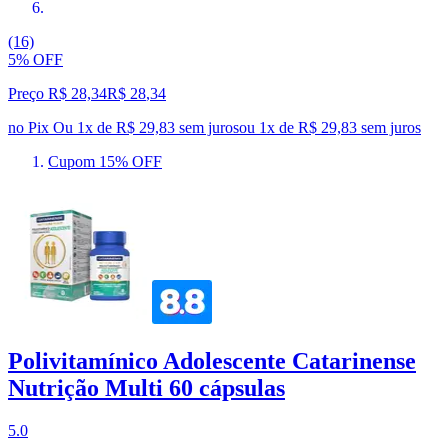
(16)
5% OFF
Preço R$ 28,34
R$
28
,
34
no Pix
Ou 1x de R$ 29,83 sem juros
ou
1
x de
R$ 29,83
sem juros
Cupom 15% OFF
Polivitamínico Adolescente Catarinense
Nutrição Multi 60 cápsulas
5.0