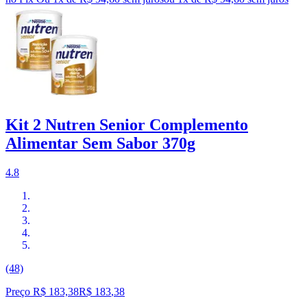
Kit 2 Nutren Senior Complemento
Alimentar Sem Sabor 370g
4.8
(48)
Preço R$ 183,38
R$
183
,
38