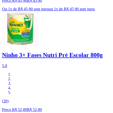
Preço R$ 45,90
R$
45
,
90
Ou 1x de R$ 45,90 sem juros
ou
1
x de
R$ 45,90
sem juros
Ninho 3+ Fases Nutri Pré Escolar 800g
5.0
(20)
Preço R$ 52,89
R$
52
,
89