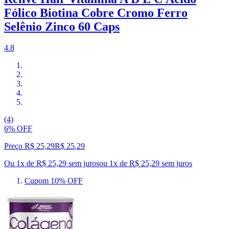
Fólico Biotina Cobre Cromo Ferro
Selênio Zinco 60 Caps
4.8
(4)
6% OFF
Preço R$ 25,29
R$
25
,
29
Ou 1x de R$ 25,29 sem juros
ou
1
x de
R$ 25,29
sem juros
Cupom 10% OFF