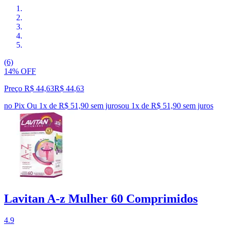
(6)
14% OFF
Preço R$ 44,63
R$
44
,
63
no Pix
Ou 1x de R$ 51,90 sem juros
ou
1
x de
R$ 51,90
sem juros
Lavitan A-z Mulher 60 Comprimidos
4.9