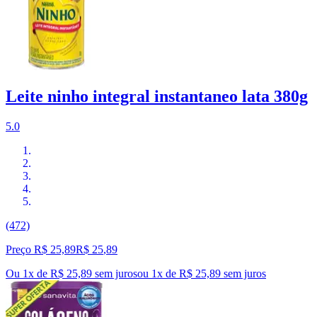
Leite ninho integral instantaneo lata 380g
5.0
(472)
Preço R$ 25,89
R$
25
,
89
Ou 1x de R$ 25,89 sem juros
ou
1
x de
R$ 25,89
sem juros