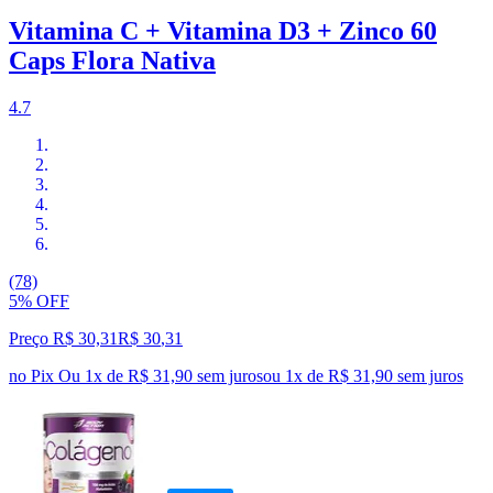
Vitamina C + Vitamina D3 + Zinco 60
Caps Flora Nativa
4.7
(78)
5% OFF
Preço R$ 30,31
R$
30
,
31
no Pix
Ou 1x de R$ 31,90 sem juros
ou
1
x de
R$ 31,90
sem juros