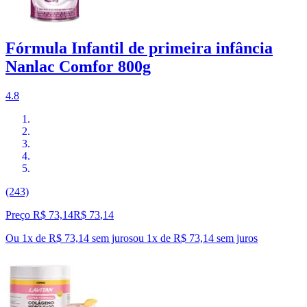
Fórmula Infantil de primeira infância
Nanlac Comfor 800g
4.8
(243)
Preço R$ 73,14
R$
73
,
14
Ou 1x de R$ 73,14 sem juros
ou
1
x de
R$ 73,14
sem juros