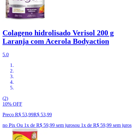
Colageno hidrolisado Verisol 200 g
Laranja com Acerola Bodyaction
5.0
(2)
10% OFF
Preço R$ 53,99
R$
53
,
99
no Pix
Ou 1x de R$ 59,99 sem juros
ou
1
x de
R$ 59,99
sem juros