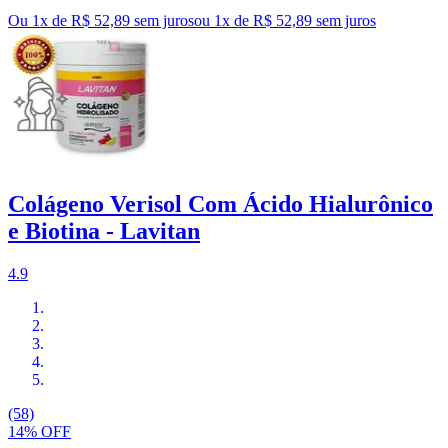
Ou 1x de R$ 52,89 sem juros
ou
1
x de
R$ 52,89
sem juros
Colágeno Verisol Com Ácido Hialurônico
e Biotina - Lavitan
4.9
(58)
14% OFF