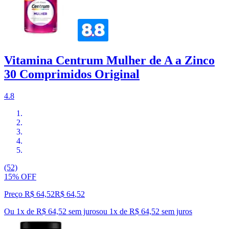
Vitamina Centrum Mulher de A a Zinco
30 Comprimidos Original
4.8
(52)
15% OFF
Preço R$ 64,52
R$
64
,
52
Ou 1x de R$ 64,52 sem juros
ou
1
x de
R$ 64,52
sem juros