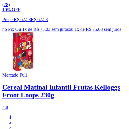
(78)
10% OFF
Preço R$ 67,53
R$
67
,
53
no Pix
Ou 1x de R$ 75,03 sem juros
ou
1
x de
R$ 75,03
sem juros
Mercado Full
Cereal Matinal Infantil Frutas Kelloggs
Froot Loops 230g
4.8