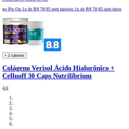
no Pix
Ou 1x de R$ 78,95 sem juros
ou
1
x de
R$ 78,95
sem juros
+ 2 sabores
Colágeno Verisol Ácido Hialurônico +
Celluoff 30 Caps Nutrilibrium
4.6