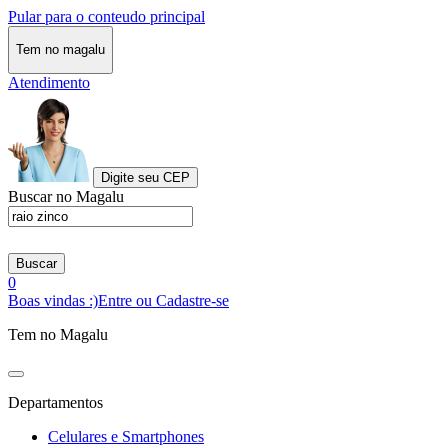
Pular para o conteudo principal
Tem no magalu
Atendimento
Digite seu CEP
Buscar no Magalu
Buscar
0
Boas vindas :)
Entre ou Cadastre-se
Tem no Magalu
Departamentos
Celulares e Smartphones