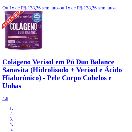
Ou 1x de R$ 138,36 sem juros
ou
1
x de
R$ 138,36
sem juros
Colágeno Verisol em Pó Duo Balance
Sanavita (Hidrolisado + Verisol e Ácido
Hialurônico) - Pele Corpo Cabelos e
Unhas
4.8