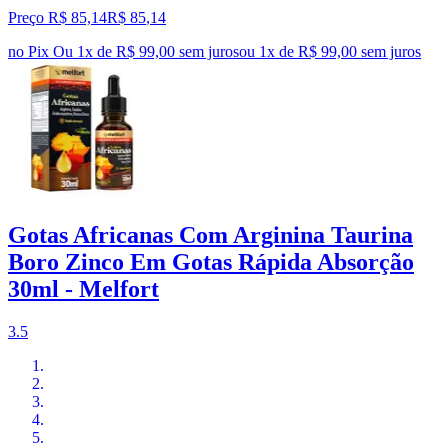
Preço R$ 85,14
R$
85
,
14
no Pix
Ou 1x de R$ 99,00 sem juros
ou
1
x de
R$ 99,00
sem juros
Gotas Africanas Com Arginina Taurina
Boro Zinco Em Gotas Rápida Absorção
30ml - Melfort
3.5