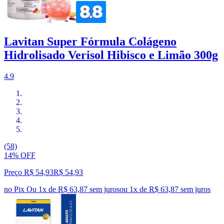
Lavitan Super Fórmula Colágeno
Hidrolisado Verisol Hibisco e Limão 300g
4.9
(58)
14% OFF
Preço R$ 54,93
R$
54
,
93
no Pix
Ou 1x de R$ 63,87 sem juros
ou
1
x de
R$ 63,87
sem juros