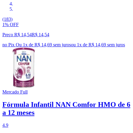
(183)
1% OFF
Preço R$ 14,54
R$
14
,
54
no Pix
Ou 1x de R$ 14,69 sem juros
ou
1
x de
R$ 14,69
sem juros
Mercado Full
Fórmula Infantil NAN Comfor HMO de 6
a 12 meses
4.9