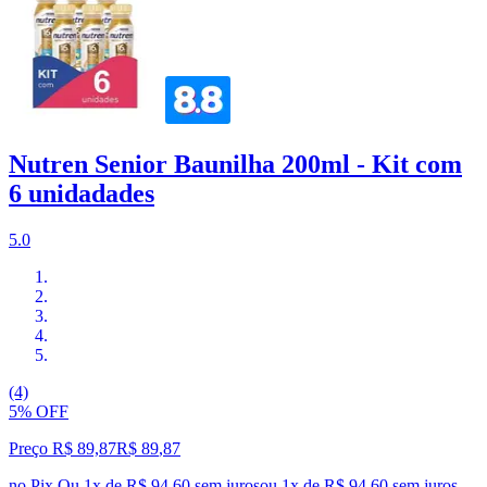
Nutren Senior Baunilha 200ml - Kit com
6 unidadades
5.0
(4)
5% OFF
Preço R$ 89,87
R$
89
,
87
no Pix
Ou 1x de R$ 94,60 sem juros
ou
1
x de
R$ 94,60
sem juros