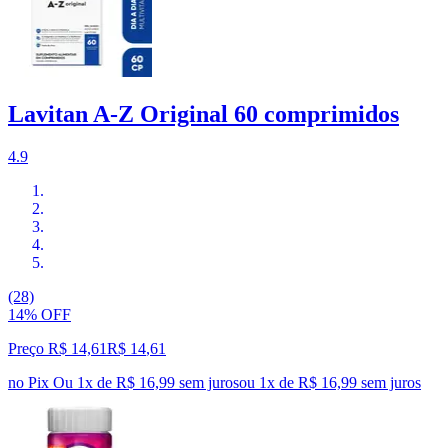
Lavitan A-Z Original 60 comprimidos
4.9
(28)
14% OFF
Preço R$ 14,61
R$
14
,
61
no Pix
Ou 1x de R$ 16,99 sem juros
ou
1
x de
R$ 16,99
sem juros