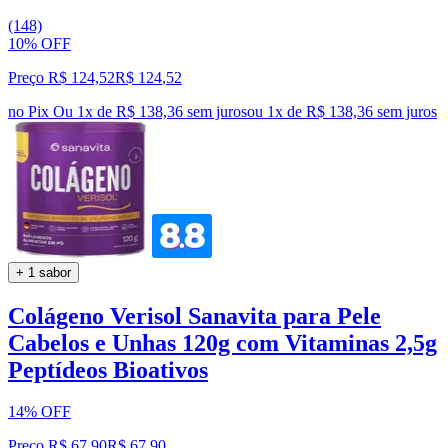
(148)
10% OFF
Preço R$ 124,52
R$
124
,
52
no Pix
Ou 1x de R$ 138,36 sem juros
ou
1
x de
R$ 138,36
sem juros
+ 1 sabor
Colágeno Verisol Sanavita para Pele
Cabelos e Unhas 120g com Vitaminas 2,5g
Peptídeos Bioativos
14% OFF
Preço R$ 67,90
R$
67
,
90