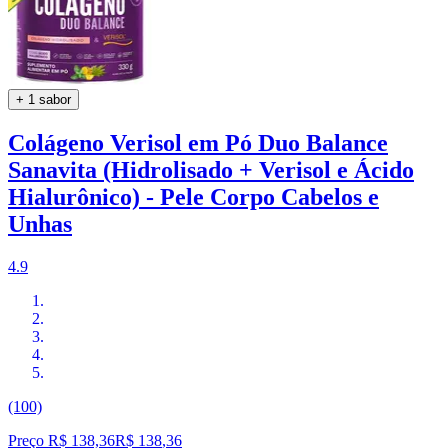
+ 1 sabor
Colágeno Verisol em Pó Duo Balance
Sanavita (Hidrolisado + Verisol e Ácido
Hialurônico) - Pele Corpo Cabelos e
Unhas
4.9
(100)
Preço R$ 138,36
R$
138
,
36