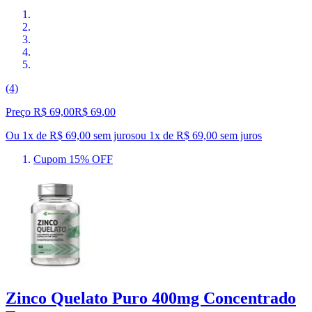
(4)
Preço R$ 69,00
R$
69
,
00
Ou 1x de R$ 69,00 sem juros
ou
1
x de
R$ 69,00
sem juros
Cupom 15% OFF
Zinco Quelato Puro 400mg Concentrado