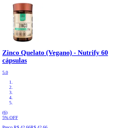
Zinco Quelato (Vegano) - Nutrify 60
cápsulas
5.0
(6)
5% OFF
Preço R$ 42,66
R$
42
,
66