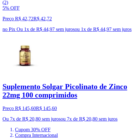
(2)
5% OFF
Preço R$ 42,72
R$
42
,
72
no Pix
Ou 1x de R$ 44,97 sem juros
ou
1
x de
R$ 44,97
sem juros
Suplemento Solgar Picolinato de Zinco
22mg 100 comprimidos
Preço R$ 145,60
R$
145
,
60
Ou 7x de R$ 20,80 sem juros
ou
7
x de
R$ 20,80
sem juros
Cupom 30% OFF
Compra Internacional