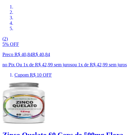
(2)
5% OFF
Preço R$ 40,84
R$
40
,
84
no Pix
Ou 1x de R$ 42,99 sem juros
ou
1
x de
R$ 42,99
sem juros
Cupom R$ 10 OFF