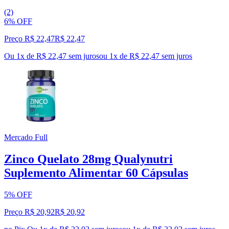
(2)
6% OFF
Preço R$ 22,47
R$
22
,
47
Ou 1x de R$ 22,47 sem juros
ou
1
x de
R$ 22,47
sem juros
Mercado Full
Zinco Quelato 28mg Qualynutri
Suplemento Alimentar 60 Cápsulas
5% OFF
Preço R$ 20,92
R$
20
,
92