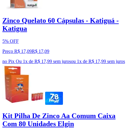
Zinco Quelato 60 Cápsulas - Katiguá -
Katigua
5% OFF
Preço R$ 17,09
R$
17
,
09
no Pix
Ou 1x de R$ 17,99 sem juros
ou
1
x de
R$ 17,99
sem juros
Kit Pilha De Zinco Aa Comum Caixa
Com 80 Unidades Elgin