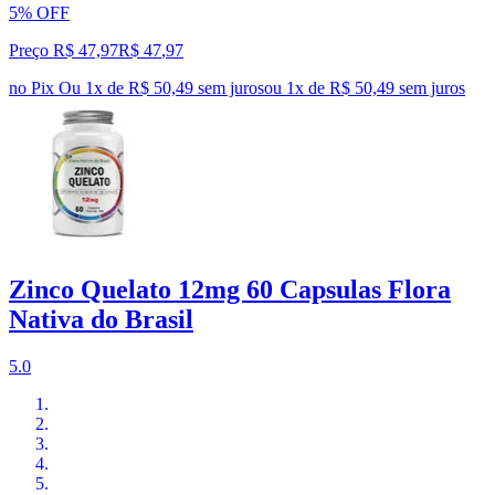
5% OFF
Preço R$ 47,97
R$
47
,
97
no Pix
Ou 1x de R$ 50,49 sem juros
ou
1
x de
R$ 50,49
sem juros
Zinco Quelato 12mg 60 Capsulas Flora
Nativa do Brasil
5.0