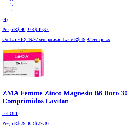
(4)
Preço R$ 49,97
R$
49
,
97
Ou 1x de R$ 49,97 sem juros
ou
1
x de
R$ 49,97
sem juros
ZMA Femme Zinco Magnesio B6 Boro 30
Comprimidos Lavitan
5% OFF
Preço R$ 29,36
R$
29
,
36