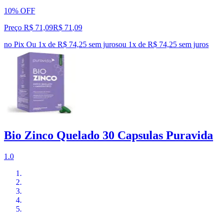
10% OFF
Preço R$ 71,09
R$
71
,
09
no Pix
Ou 1x de R$ 74,25 sem juros
ou
1
x de
R$ 74,25
sem juros
Bio Zinco Quelado 30 Capsulas Puravida
1.0