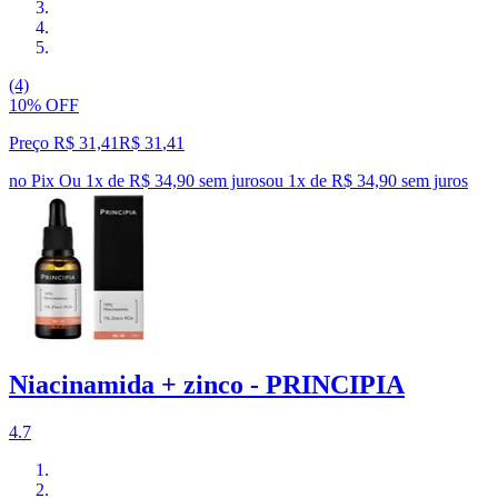
(4)
10% OFF
Preço R$ 31,41
R$
31
,
41
no Pix
Ou 1x de R$ 34,90 sem juros
ou
1
x de
R$ 34,90
sem juros
Niacinamida + zinco - PRINCIPIA
4.7