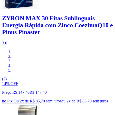
ZYRON MAX 30 Fitas Sublinguais
Energia Rápida com Zinco CoezimaQ10 e
Pinus Pinaster
3.0
(2)
14% OFF
Preço R$ 147,40
R$
147
,
40
no Pix
Ou 2x de R$ 85,70 sem juros
ou
2
x de
R$ 85,70
sem juros