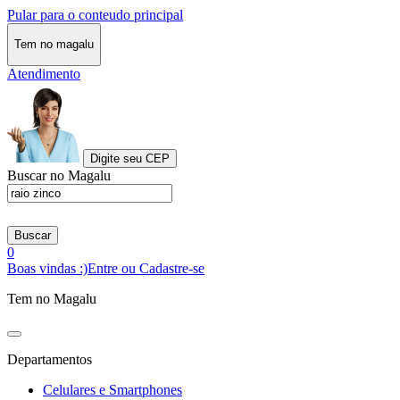
Pular para o conteudo principal
Tem no magalu
Atendimento
Digite seu CEP
Buscar no Magalu
Buscar
0
Boas vindas :)
Entre ou Cadastre-se
Tem no Magalu
Departamentos
Celulares e Smartphones