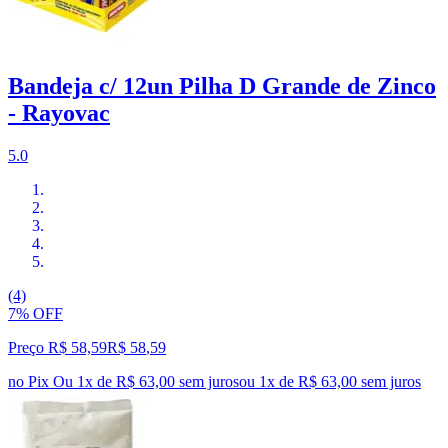
Bandeja c/ 12un Pilha D Grande de Zinco
- Rayovac
5.0
(4)
7% OFF
Preço R$ 58,59
R$
58
,
59
no Pix
Ou 1x de R$ 63,00 sem juros
ou
1
x de
R$ 63,00
sem juros