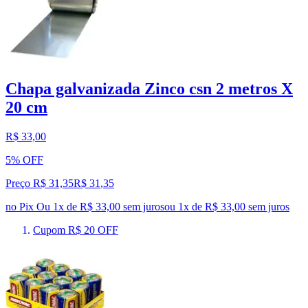
Chapa galvanizada Zinco csn 2 metros X
20 cm
R$ 33,00
5% OFF
Preço R$ 31,35
R$
31
,
35
no Pix
Ou 1x de R$ 33,00 sem juros
ou
1
x de
R$ 33,00
sem juros
Cupom R$ 20 OFF