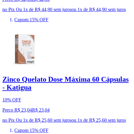
no Pix
Ou 1x de R$ 44,90 sem juros
ou
1
x de
R$ 44,90
sem juros
Cupom 15% OFF
Zinco Quelato Dose Máxima 60 Cápsulas
- Katigua
10% OFF
Preço R$ 23,04
R$
23
,
04
no Pix
Ou 1x de R$ 25,60 sem juros
ou
1
x de
R$ 25,60
sem juros
Cupom 15% OFF