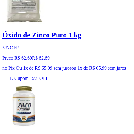
Óxido de Zinco Puro 1 kg
5% OFF
Preço R$ 62,69
R$
62
,
69
no Pix
Ou 1x de R$ 65,99 sem juros
ou
1
x de
R$ 65,99
sem juros
Cupom 15% OFF