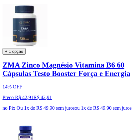
+ 1 opção
ZMA Zinco Magnésio Vitamina B6 60
Cápsulas Testo Booster Força e Energia
14% OFF
Preço R$ 42,91
R$
42
,
91
no Pix
Ou 1x de R$ 49,90 sem juros
ou
1
x de
R$ 49,90
sem juros