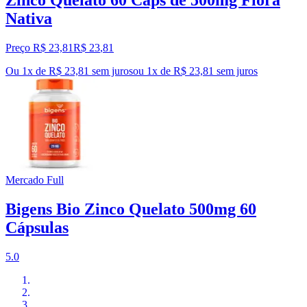
Zinco Quelato 60 Caps de 500mg Flora
Nativa
Preço R$ 23,81
R$
23
,
81
Ou 1x de R$ 23,81 sem juros
ou
1
x de
R$ 23,81
sem juros
Mercado Full
Bigens Bio Zinco Quelato 500mg 60
Cápsulas
5.0