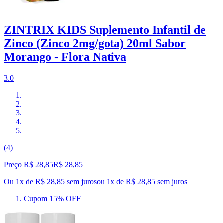
ZINTRIX KIDS Suplemento Infantil de
Zinco (Zinco 2mg/gota) 20ml Sabor
Morango - Flora Nativa
3.0
(4)
Preço R$ 28,85
R$
28
,
85
Ou 1x de R$ 28,85 sem juros
ou
1
x de
R$ 28,85
sem juros
Cupom 15% OFF