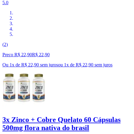
5.0
(2)
Preço R$ 22,90
R$
22
,
90
Ou 1x de R$ 22,90 sem juros
ou
1
x de
R$ 22,90
sem juros
3x Zinco + Cobre Quelato 60 Cápsulas
500mg flora nativa do brasil