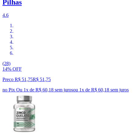
Pilhas
4.6
(28)
14% OFF
Preço R$ 51,75
R$
51
,
75
no Pix
Ou 1x de R$ 60,18 sem juros
ou
1
x de
R$ 60,18
sem juros