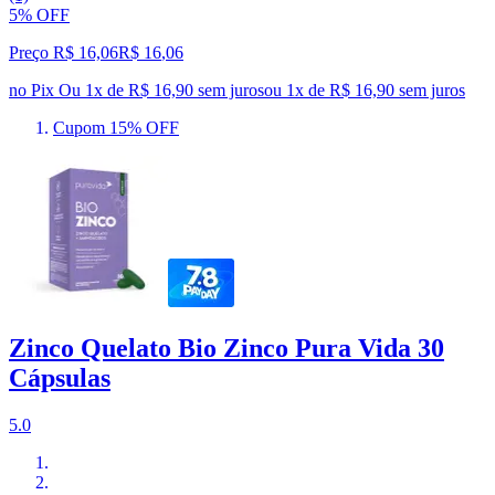
5% OFF
Preço R$ 16,06
R$
16
,
06
no Pix
Ou 1x de R$ 16,90 sem juros
ou
1
x de
R$ 16,90
sem juros
Cupom 15% OFF
Zinco Quelato Bio Zinco Pura Vida 30
Cápsulas
5.0