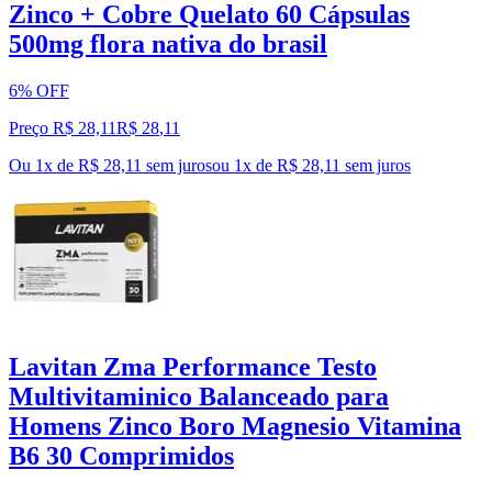
Zinco + Cobre Quelato 60 Cápsulas
500mg flora nativa do brasil
6% OFF
Preço R$ 28,11
R$
28
,
11
Ou 1x de R$ 28,11 sem juros
ou
1
x de
R$ 28,11
sem juros
Lavitan Zma Performance Testo
Multivitaminico Balanceado para
Homens Zinco Boro Magnesio Vitamina
B6 30 Comprimidos