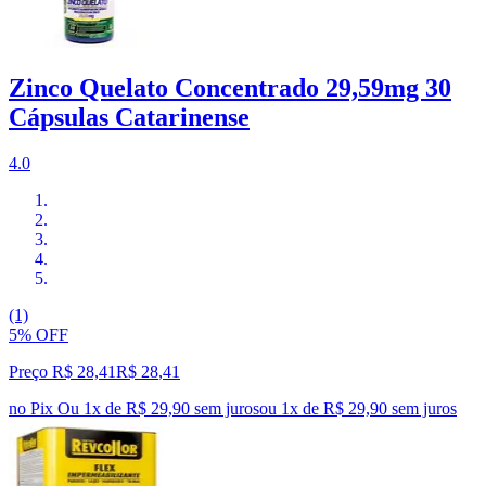
Zinco Quelato Concentrado 29,59mg 30
Cápsulas Catarinense
4.0
(1)
5% OFF
Preço R$ 28,41
R$
28
,
41
no Pix
Ou 1x de R$ 29,90 sem juros
ou
1
x de
R$ 29,90
sem juros