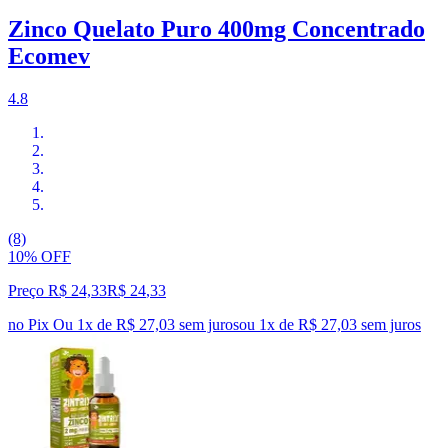
Zinco Quelato Puro 400mg Concentrado
Ecomev
4.8
(8)
10% OFF
Preço R$ 24,33
R$
24
,
33
no Pix
Ou 1x de R$ 27,03 sem juros
ou
1
x de
R$ 27,03
sem juros