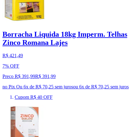
Borracha Liquida 18kg Imperm. Telhas
Zinco Romana Lajes
R$ 421,49
7% OFF
Preço R$ 391,99
R$
391
,
99
no Pix
Ou 6x de R$ 70,25 sem juros
ou
6
x de
R$ 70,25
sem juros
Cupom R$ 40 OFF