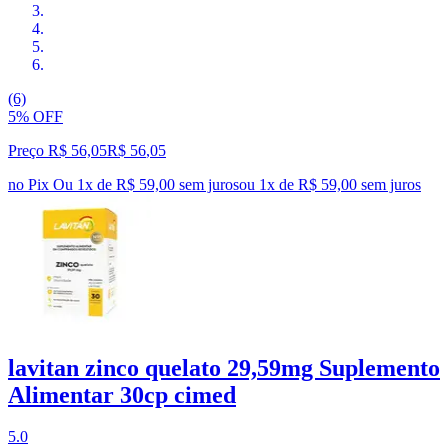
(6)
5% OFF
Preço R$ 56,05
R$
56
,
05
no Pix
Ou 1x de R$ 59,00 sem juros
ou
1
x de
R$ 59,00
sem juros
lavitan zinco quelato 29,59mg Suplemento
Alimentar 30cp cimed
5.0