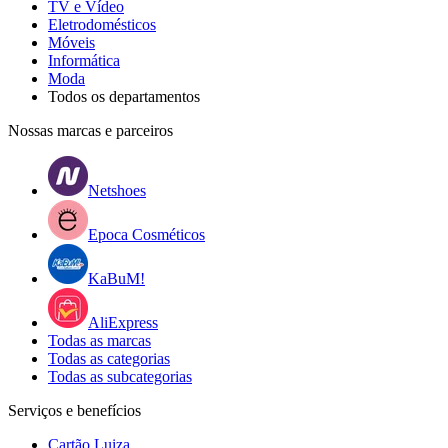
TV e Vídeo
Eletrodomésticos
Móveis
Informática
Moda
Todos os departamentos
Nossas marcas e parceiros
Netshoes
Epoca Cosméticos
KaBuM!
AliExpress
Todas as marcas
Todas as categorias
Todas as subcategorias
Serviços e benefícios
Cartão Luiza