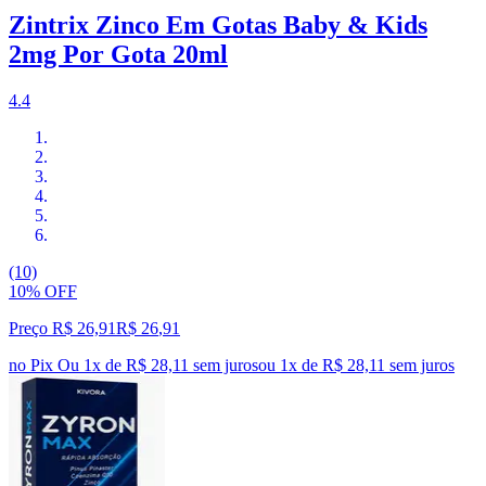
Zintrix Zinco Em Gotas Baby & Kids
2mg Por Gota 20ml
4.4
(10)
10% OFF
Preço R$ 26,91
R$
26
,
91
no Pix
Ou 1x de R$ 28,11 sem juros
ou
1
x de
R$ 28,11
sem juros