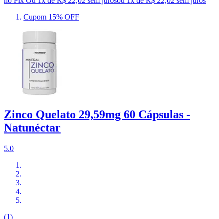
no Pix
Ou 1x de R$ 22,02 sem juros
ou
1
x de
R$ 22,02
sem juros
Cupom 15% OFF
Zinco Quelato 29,59mg 60 Cápsulas -
Natunéctar
5.0
(1)