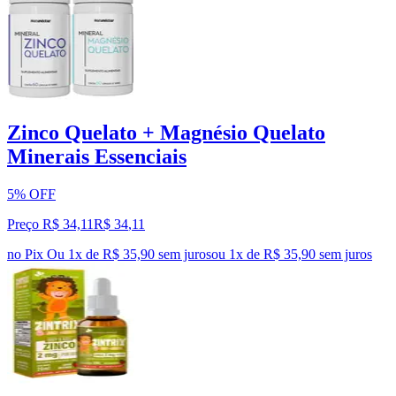
Zinco Quelato + Magnésio Quelato
Minerais Essenciais
5% OFF
Preço R$ 34,11
R$
34
,
11
no Pix
Ou 1x de R$ 35,90 sem juros
ou
1
x de
R$ 35,90
sem juros