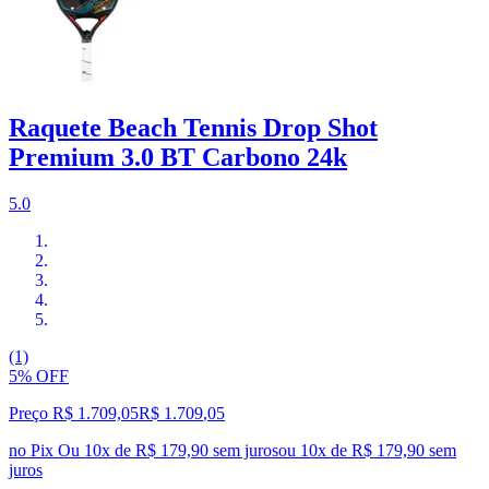
Raquete Beach Tennis Drop Shot
Premium 3.0 BT Carbono 24k
5.0
(1)
5% OFF
Preço R$ 1.709,05
R$
1.709
,
05
no Pix
Ou 10x de R$ 179,90 sem juros
ou
10
x de
R$ 179,90
sem
juros