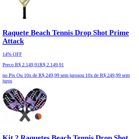
Raquete Beach Tennis Drop Shot Prime
Attack
14% OFF
Preço R$ 2.149,91
R$
2.149
,
91
no Pix
Ou 10x de R$ 249,99 sem juros
ou
10
x de
R$ 249,99
sem
juros
Kit 2 Raquetes Beach Tennis Drop Shot