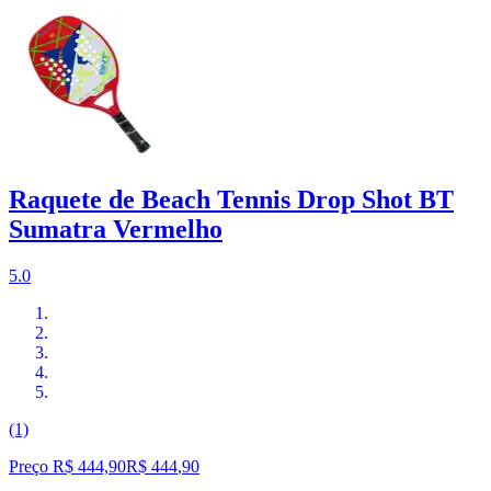
Raquete de Beach Tennis Drop Shot BT
Sumatra Vermelho
5.0
(1)
Preço R$ 444,90
R$
444
,
90