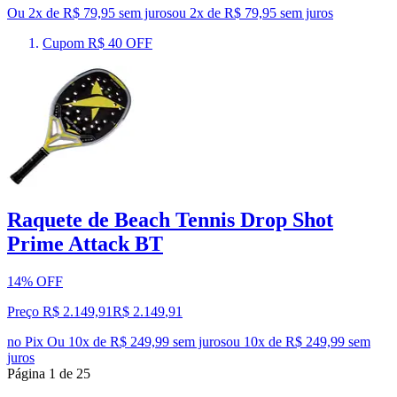
Ou 2x de R$ 79,95 sem juros
ou
2
x de
R$ 79,95
sem juros
Cupom R$ 40 OFF
Raquete de Beach Tennis Drop Shot
Prime Attack BT
14% OFF
Preço R$ 2.149,91
R$
2.149
,
91
no Pix
Ou 10x de R$ 249,99 sem juros
ou
10
x de
R$ 249,99
sem
juros
Página
1
de
25