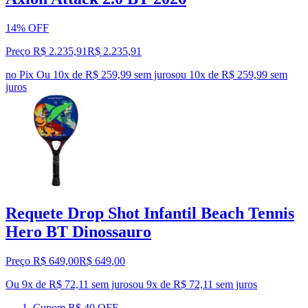
14% OFF
Preço R$ 2.235,91
R$
2.235
,
91
no Pix
Ou 10x de R$ 259,99 sem juros
ou
10
x de
R$ 259,99
sem
juros
Requete Drop Shot Infantil Beach Tennis
Hero BT Dinossauro
Preço R$ 649,00
R$
649
,
00
Ou 9x de R$ 72,11 sem juros
ou
9
x de
R$ 72,11
sem juros
Cupom R$ 40 OFF