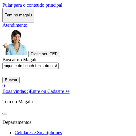
Pular para o conteudo principal
Tem no magalu
Atendimento
Digite seu CEP
Buscar no Magalu
Buscar
0
Boas vindas :)
Entre ou Cadastre-se
Tem no Magalu
Departamentos
Celulares e Smartphones