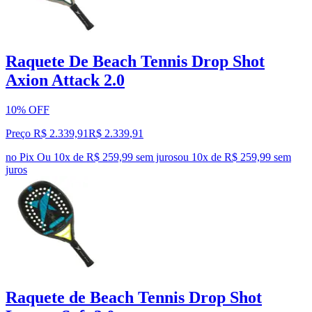
Raquete De Beach Tennis Drop Shot
Axion Attack 2.0
10% OFF
Preço R$ 2.339,91
R$
2.339
,
91
no Pix
Ou 10x de R$ 259,99 sem juros
ou
10
x de
R$ 259,99
sem
juros
Raquete de Beach Tennis Drop Shot