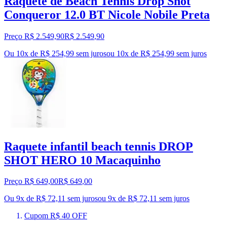
Raquete de Beach Tennis Drop Shot
Conqueror 12.0 BT Nicole Nobile Preta
Preço R$ 2.549,90
R$
2.549
,
90
Ou 10x de R$ 254,99 sem juros
ou
10
x de
R$ 254,99
sem juros
Raquete infantil beach tennis DROP
SHOT HERO 10 Macaquinho
Preço R$ 649,00
R$
649
,
00
Ou 9x de R$ 72,11 sem juros
ou
9
x de
R$ 72,11
sem juros
Cupom R$ 40 OFF