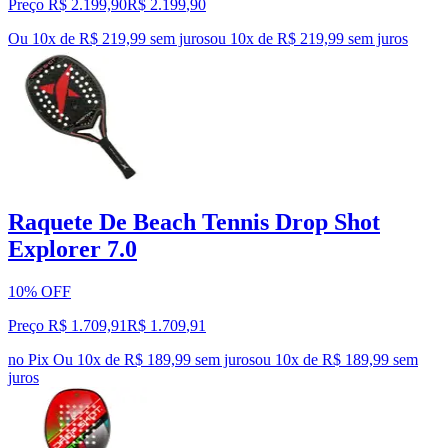
Preço R$ 2.199,90
R$
2.199
,
90
Ou 10x de R$ 219,99 sem juros
ou
10
x de
R$ 219,99
sem juros
Raquete De Beach Tennis Drop Shot
Explorer 7.0
10% OFF
Preço R$ 1.709,91
R$
1.709
,
91
no Pix
Ou 10x de R$ 189,99 sem juros
ou
10
x de
R$ 189,99
sem
juros