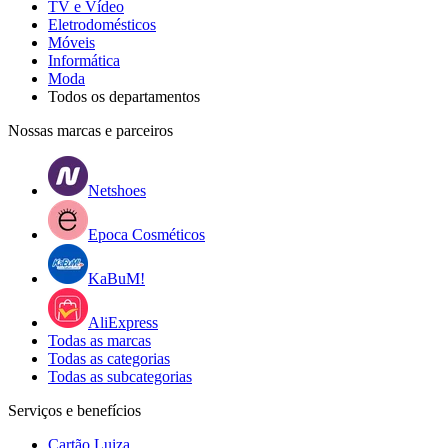
TV e Vídeo
Eletrodomésticos
Móveis
Informática
Moda
Todos os departamentos
Nossas marcas e parceiros
Netshoes
Epoca Cosméticos
KaBuM!
AliExpress
Todas as marcas
Todas as categorias
Todas as subcategorias
Serviços e benefícios
Cartão Luiza