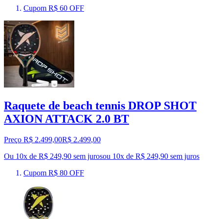
Cupom R$ 60 OFF
Raquete de beach tennis DROP SHOT
AXION ATTACK 2.0 BT
Preço R$ 2.499,00
R$
2.499
,
00
Ou 10x de R$ 249,90 sem juros
ou
10
x de
R$ 249,90
sem juros
Cupom R$ 80 OFF