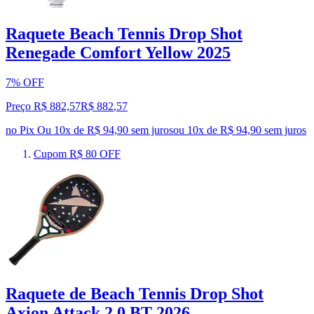
Raquete Beach Tennis Drop Shot
Renegade Comfort Yellow 2025
7% OFF
Preço R$ 882,57
R$
882
,
57
no Pix
Ou 10x de R$ 94,90 sem juros
ou
10
x de
R$ 94,90
sem juros
Cupom R$ 80 OFF
Raquete de Beach Tennis Drop Shot
Axion Attack 2.0 BT 2026