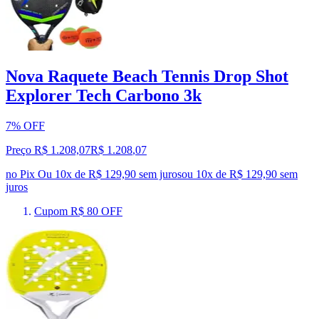
Nova Raquete Beach Tennis Drop Shot
Explorer Tech Carbono 3k
7% OFF
Preço R$ 1.208,07
R$
1.208
,
07
no Pix
Ou 10x de R$ 129,90 sem juros
ou
10
x de
R$ 129,90
sem
juros
Cupom R$ 80 OFF