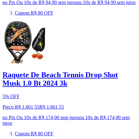
no Pix
Ou 10x de R$ 94,90 sem juros
ou
10
x de
R$ 94,90
sem juros
Cupom R$ 80 OFF
Raquete De Beach Tennis Drop Shot
Musk 1.0 Bt 2024 3k
5% OFF
Preço R$ 1.661,55
R$
1.661
,
55
no Pix
Ou 10x de R$ 174,90 sem juros
ou
10
x de
R$ 174,90
sem
juros
Cupom R$ 80 OFF