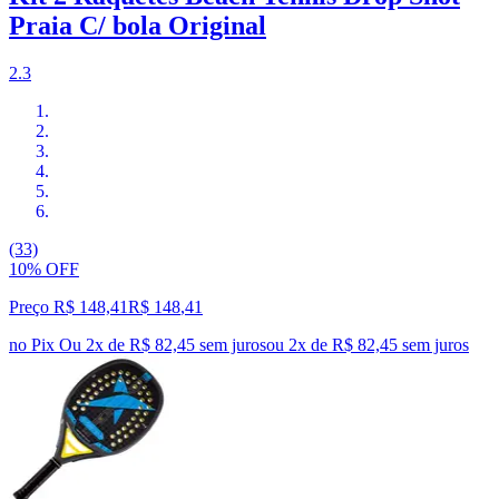
Praia C/ bola Original
2.3
(33)
10% OFF
Preço R$ 148,41
R$
148
,
41
no Pix
Ou 2x de R$ 82,45 sem juros
ou
2
x de
R$ 82,45
sem juros