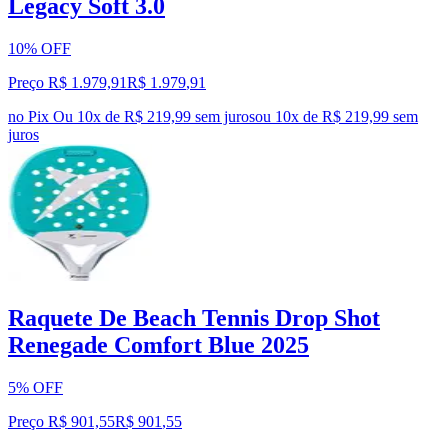
Legacy Soft 3.0
10% OFF
Preço R$ 1.979,91
R$
1.979
,
91
no Pix
Ou 10x de R$ 219,99 sem juros
ou
10
x de
R$ 219,99
sem
juros
Raquete De Beach Tennis Drop Shot
Renegade Comfort Blue 2025
5% OFF
Preço R$ 901,55
R$
901
,
55