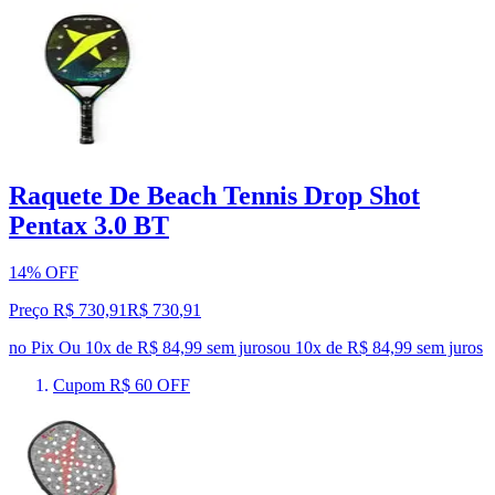
Raquete De Beach Tennis Drop Shot
Pentax 3.0 BT
14% OFF
Preço R$ 730,91
R$
730
,
91
no Pix
Ou 10x de R$ 84,99 sem juros
ou
10
x de
R$ 84,99
sem juros
Cupom R$ 60 OFF