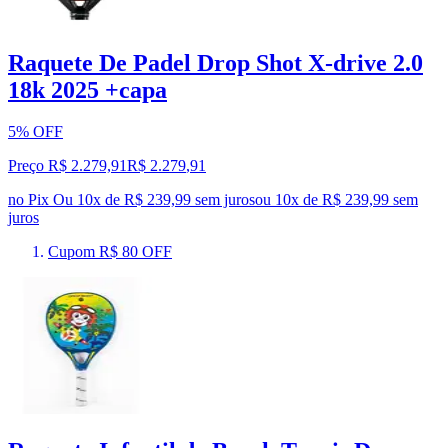
Raquete De Padel Drop Shot X-drive 2.0
18k 2025 +capa
5% OFF
Preço R$ 2.279,91
R$
2.279
,
91
no Pix
Ou 10x de R$ 239,99 sem juros
ou
10
x de
R$ 239,99
sem
juros
Cupom R$ 80 OFF