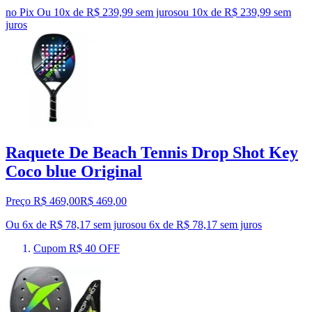
no Pix
Ou 10x de R$ 239,99 sem juros
ou
10
x de
R$ 239,99
sem
juros
Raquete De Beach Tennis Drop Shot Key
Coco blue Original
Preço R$ 469,00
R$
469
,
00
Ou 6x de R$ 78,17 sem juros
ou
6
x de
R$ 78,17
sem juros
Cupom R$ 40 OFF