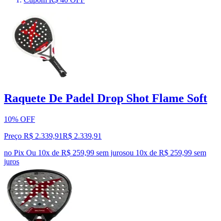
Raquete De Padel Drop Shot Flame Soft
10% OFF
Preço R$ 2.339,91
R$
2.339
,
91
no Pix
Ou 10x de R$ 259,99 sem juros
ou
10
x de
R$ 259,99
sem
juros