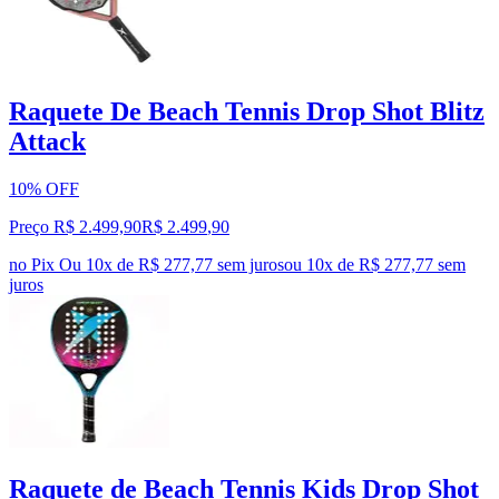
Raquete De Beach Tennis Drop Shot Blitz
Attack
10% OFF
Preço R$ 2.499,90
R$
2.499
,
90
no Pix
Ou 10x de R$ 277,77 sem juros
ou
10
x de
R$ 277,77
sem
juros
Raquete de Beach Tennis Kids Drop Shot