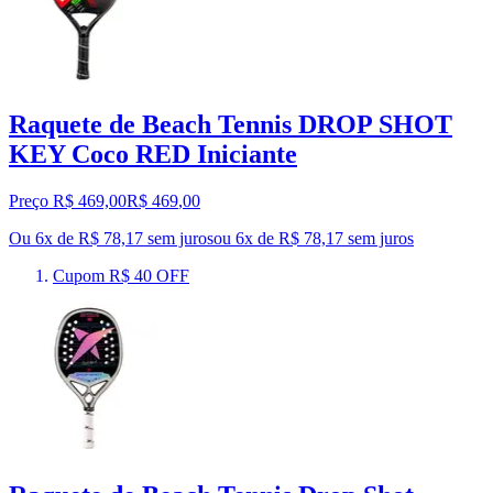
Raquete de Beach Tennis DROP SHOT
KEY Coco RED Iniciante
Preço R$ 469,00
R$
469
,
00
Ou 6x de R$ 78,17 sem juros
ou
6
x de
R$ 78,17
sem juros
Cupom R$ 40 OFF