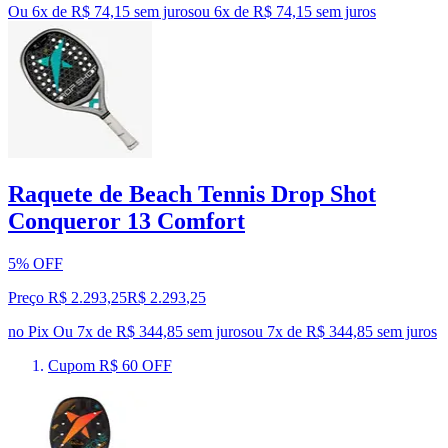
Ou 6x de R$ 74,15 sem juros
ou
6
x de
R$ 74,15
sem juros
Raquete de Beach Tennis Drop Shot
Conqueror 13 Comfort
5% OFF
Preço R$ 2.293,25
R$
2.293
,
25
no Pix
Ou 7x de R$ 344,85 sem juros
ou
7
x de
R$ 344,85
sem juros
Cupom R$ 60 OFF