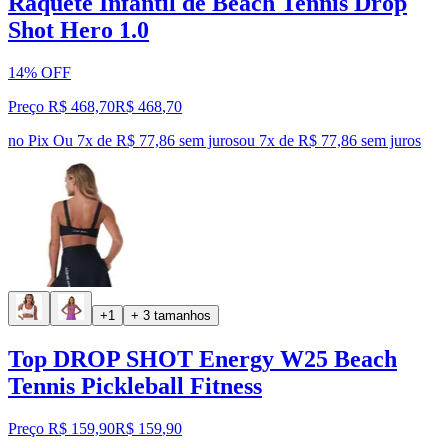
Raquete Infantil de Beach Tennis Drop
Shot Hero 1.0
14% OFF
Preço R$ 468,70
R$
468
,
70
no Pix
Ou 7x de R$ 77,86 sem juros
ou
7
x de
R$ 77,86
sem juros
+1
+ 3 tamanhos
Top DROP SHOT Energy W25 Beach
Tennis Pickleball Fitness
Preço R$ 159,90
R$
159
,
90