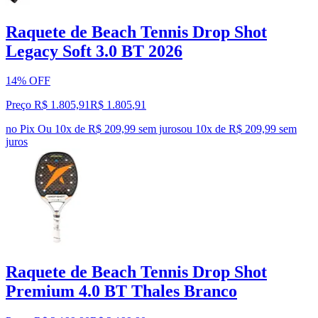
Raquete de Beach Tennis Drop Shot
Legacy Soft 3.0 BT 2026
14% OFF
Preço R$ 1.805,91
R$
1.805
,
91
no Pix
Ou 10x de R$ 209,99 sem juros
ou
10
x de
R$ 209,99
sem
juros
Raquete de Beach Tennis Drop Shot
Premium 4.0 BT Thales Branco