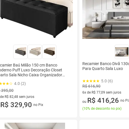
Recamier Banco Divã 130c
camier Baú Milão 150 cm Banco
Para Quarto Sala Luxo
derno Puff Luxo Decoração Closet
arto Sala Nicho Caixa Organizador
lçadeira Roupas Retangular Elegante
5.0 (6)
4.0 (2)
R$ 616,90
 395,00
6x de R$ 77,09 sem juros
 de R$ 82,48 sem juros
6 vez de R$ 77,09 sem juros
R$ 416,26
no Pi
ou
ez de R$ 82,48 sem juros
R$ 329,90
no Pix
u
(
10% de desconto no pix
)