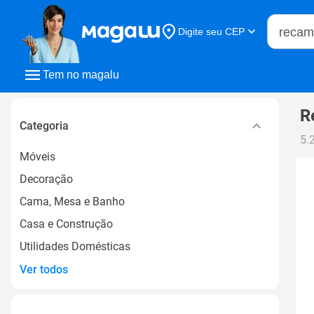
Buscar n
Digite seu CEP
Buscar
Tem no magalu
R
Categoria
5.
Móveis
Decoração
Cama, Mesa e Banho
Casa e Construção
Utilidades Domésticas
Ver todos