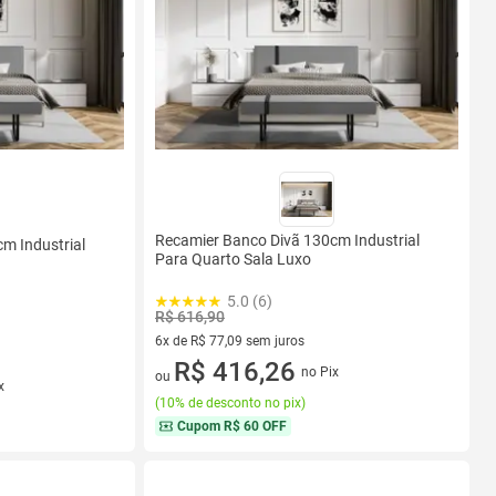
Recamier Banco Divã 130cm Industrial
m Industrial
Para Quarto Sala Luxo
5.0 (6)
R$ 616,90
6x de R$ 77,09 sem juros
6 vez de R$ 77,09 sem juros
R$ 416,26
no Pix
ou
x
(
10% de desconto no pix
)
Cupom
R$ 60 OFF