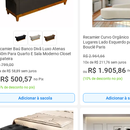
Recamier Curvo Orgânico
Lugares Lado Esquerdo pa
Bouclé Paris
camier Baú Banco Divã Luxo Atenas
50m Para Quarto E Sala Moderno Closet
R$ 2.964,66
pateira
10x de R$ 211,76 sem juros
 799,00
10 vez de R$ 211,76 sem juro
R$ 1.905,86
n
x de R$ 58,89 sem juros
ou
vez de R$ 58,89 sem juros
R$ 500,57
(
10% de desconto no pix
)
no Pix
u
% de desconto no pix
)
Adicionar à sacola
Adicionar à 