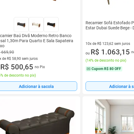
Recamier Sofá Estofado P
Estar Dubai Suede Bege - 
camier Baú Divã Moderno Retro Banco
sal 1,30m Para Quarto E Sala Sapateira
10x de R$ 123,62 sem juros
xo
10 vez de R$ 123,62 sem juro
R$ 1.063,15
 669,90
n
ou
x de R$ 58,90 sem juros
(
14% de desconto no pix
)
vez de R$ 58,90 sem juros
R$ 500,65
no Pix
u
Cupom
R$ 80 OFF
% de desconto no pix
)
Adicionar à sacola
Adicionar à 