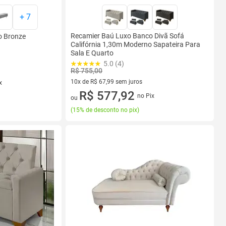
+
7
Recamier Baú Luxo Banco Divã Sofá
o Bronze
Califórnia 1,30m Moderno Sapateira Para
Sala E Quarto
5.0 (4)
R$ 755,00
10x de R$ 67,99 sem juros
x
10 vez de R$ 67,99 sem juros
R$ 577,92
no Pix
ou
(
15% de desconto no pix
)