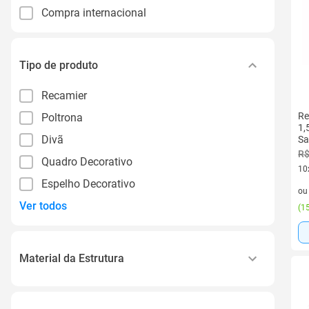
Compra internacional
Tipo de produto
Recamier
Re
Poltrona
1,
Divã
Sa
R$
Quadro Decorativo
10
Espelho Decorativo
10 
o
Ver todos
(
15
Material da Estrutura
Madeira de Eucalipto
Madeira Pinus e Eucalipto Reflorestada, e