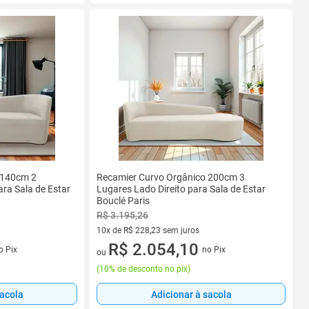
 140cm 2
Recamier Curvo Orgânico 200cm 3
ra Sala de Estar
Lugares Lado Direito para Sala de Estar
Bouclé Paris
R$ 3.195,26
10x de R$ 228,23 sem juros
s
10 vez de R$ 228,23 sem juros
R$ 2.054,10
o Pix
no Pix
ou
(
10% de desconto no pix
)
sacola
Adicionar à sacola