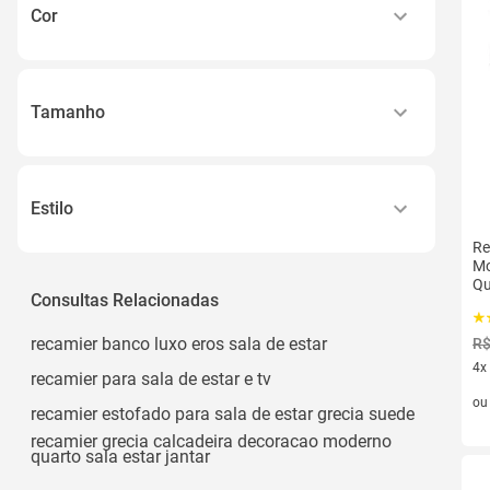
Cor
Alguns Detalhes em Mdf
Madeira Eucalipto
Preto
Pinus, Eucalipto e Mdp
Branco
Tamanho
Mdf/mdp
Bege
Ver todos
120x75
Cinza
40x60
Madeira
Estilo
90x60
Ver todos
Re
Moderno
Compacto
Mo
Qu
Contemporâneo
Consultas Relacionadas
50x80cm
Ca
Industrial
Ver todos
recamier banco luxo eros sala de estar
R$
Luxo
4x
recamier para sala de estar e tv
4 v
Clássico
o
recamier estofado para sala de estar grecia suede
Ver todos
recamier grecia calcadeira decoracao moderno
quarto sala estar jantar