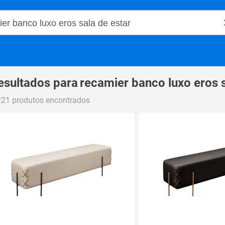
o Magalu
esultados para
recamier banco luxo eros s
221 produtos encontrados