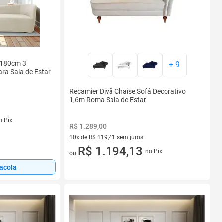
 180cm 3
+
9
ra Sala de Estar
Recamier Divã Chaise Sofá Decorativo
1,6m Roma Sala de Estar
s
o Pix
R$ 1.289,00
10x de R$ 119,41 sem juros
10 vez de R$ 119,41 sem juros
R$ 1.194,13
no Pix
ou
sacola