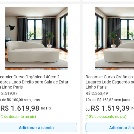
camier Curvo Orgânico 140cm 2
Recamier Curvo Orgânico
gares Lado Direito para Sala de Estar
Lugares Lado Esquerdo pa
 Linho Paris
Linho Paris
 2.519,97
R$ 2.363,49
x de R$ 180,00 sem juros
10x de R$ 168,82 sem juros
vez de R$ 180,00 sem juros
R$ 1.619,98
10 vez de R$ 168,82 sem juro
R$ 1.519,39
no Pix
n
u
ou
% de desconto no pix
)
(
10% de desconto no pix
)
Adicionar à sacola
Adicionar à 