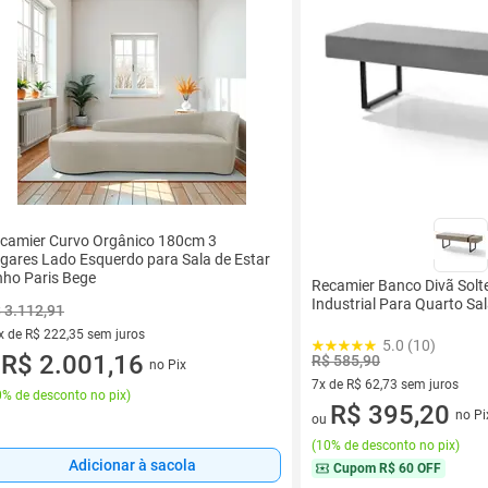
camier Curvo Orgânico 180cm 3
gares Lado Esquerdo para Sala de Estar
nho Paris Bege
Recamier Banco Divã Solt
Industrial Para Quarto Sa
 3.112,91
x de R$ 222,35 sem juros
5.0 (10)
vez de R$ 222,35 sem juros
R$ 2.001,16
R$ 585,90
no Pix
u
7x de R$ 62,73 sem juros
% de desconto no pix
)
7 vez de R$ 62,73 sem juros
R$ 395,20
no Pi
ou
(
10% de desconto no pix
)
Adicionar à sacola
Cupom
R$ 60 OFF