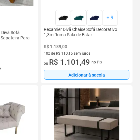
+
9
Recamier Divã Chaise Sofá Decorativo
 Divã Sofá
1,3m Roma Sala de Estar
 Sapateira Para
R$ 1.189,00
10x de R$ 110,15 sem juros
10 vez de R$ 110,15 sem juros
R$ 1.101,49
no Pix
ou
x
Adicionar à sacola