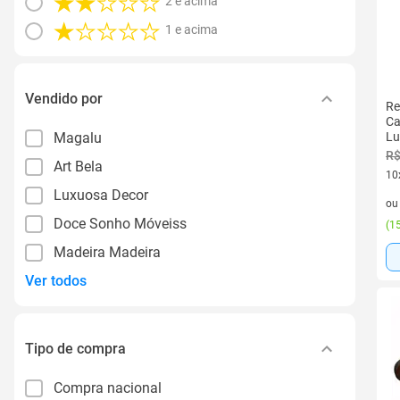
2 e acima
1 e acima
Vendido por
Re
Ca
Magalu
Lu
R$
Art Bela
10
Luxuosa Decor
10 
o
Doce Sonho Móveiss
(
15
Madeira Madeira
Ver todos
Tipo de compra
Compra nacional