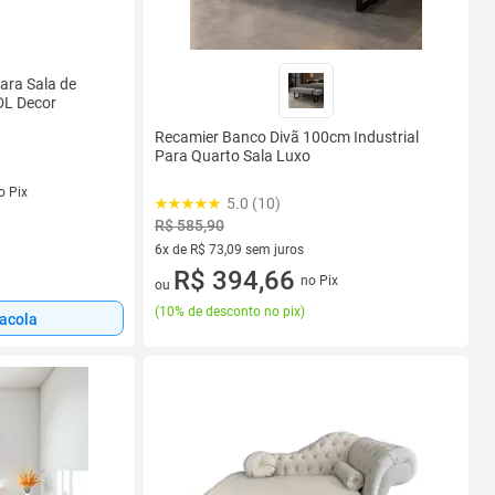
ara Sala de
DL Decor
Recamier Banco Divã 100cm Industrial
Para Quarto Sala Luxo
s
o Pix
5.0 (10)
R$ 585,90
6x de R$ 73,09 sem juros
6 vez de R$ 73,09 sem juros
R$ 394,66
no Pix
ou
(
10% de desconto no pix
)
sacola