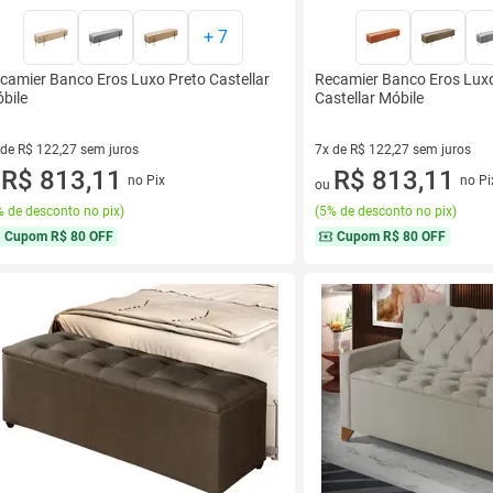
+
7
camier Banco Eros Luxo Preto Castellar
Recamier Banco Eros Lux
bile
Castellar Móbile
 de R$ 122,27 sem juros
7x de R$ 122,27 sem juros
ez de R$ 122,27 sem juros
R$ 813,11
7 vez de R$ 122,27 sem juros
R$ 813,11
no Pix
no Pi
u
ou
 de desconto no pix
)
(
5% de desconto no pix
)
Cupom
R$ 80 OFF
Cupom
R$ 80 OFF