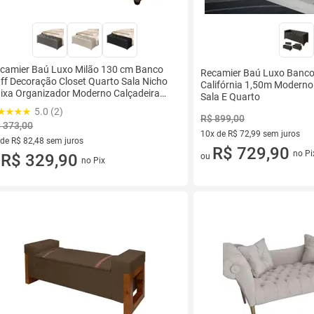
camier Baú Luxo Milão 130 cm Banco
Recamier Baú Luxo Banco
ff Decoração Closet Quarto Sala Nicho
Califórnia 1,50m Moderno
ixa Organizador Moderno Calçadeira
Sala E Quarto
upas Retangular Elegante
5.0 (2)
R$ 899,00
 373,00
10x de R$ 72,99 sem juros
 de R$ 82,48 sem juros
10 vez de R$ 72,99 sem juros
R$ 729,90
no Pi
ez de R$ 82,48 sem juros
R$ 329,90
ou
no Pix
u