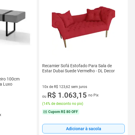
Recamier Sofá Estofado Para Sala de
Estar Dubai Suede Vermelho - DL Decor
eiro 100cm
la Luxo
10x de R$ 123,62 sem juros
10 vez de R$ 123,62 sem juros
R$ 1.063,15
no Pix
ou
(
14% de desconto no pix
)
Cupom
R$ 80 OFF
x
Adicionar à sacola