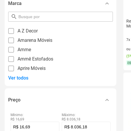
Marca
pesquisar
Re
por
Mó
filtro
A Z Decor
Amarena Móveis
7x
7 v
Amme
o
(
5%
Ammê Estofados
Aprire Móveis
Ver todos
Preço
Mínimo:
Máximo:
R$ 16,69
R$ 8.036,18