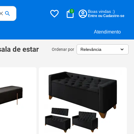
0
Boas vindas :)
Entre ou Cadastre-se
Atendimento
ala de estar
Ordenar por