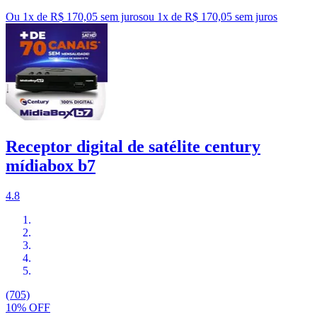
Ou 1x de R$ 170,05 sem juros
ou
1
x de
R$ 170,05
sem juros
Receptor digital de satélite century
mídiabox b7
4.8
(705)
10% OFF