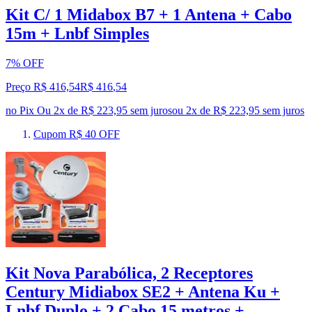
Kit C/ 1 Midabox B7 + 1 Antena + Cabo
15m + Lnbf Simples
7% OFF
Preço R$ 416,54
R$
416
,
54
no Pix
Ou 2x de R$ 223,95 sem juros
ou
2
x de
R$ 223,95
sem juros
Cupom R$ 40 OFF
Kit Nova Parabólica, 2 Receptores
Century Midiabox SE2 + Antena Ku +
Lnbf Duplo + 2 Cabo 15 metros +