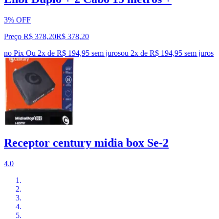
3% OFF
Preço R$ 378,20
R$
378
,
20
no Pix
Ou 2x de R$ 194,95 sem juros
ou
2
x de
R$ 194,95
sem juros
Receptor century midia box Se-2
4.0