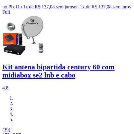
no Pix
Ou 1x de R$ 137,08 sem juros
ou
1
x de
R$ 137,08
sem juros
Full
Kit antena bipartida century 60 com
midiabox se2 lnb e cabo
4.8
(39)