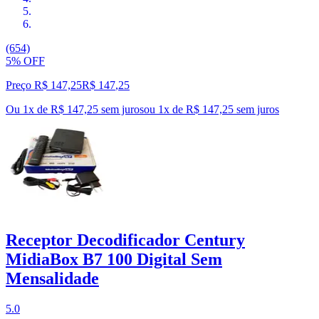
(654)
5% OFF
Preço R$ 147,25
R$
147
,
25
Ou 1x de R$ 147,25 sem juros
ou
1
x de
R$ 147,25
sem juros
Receptor Decodificador Century
MidiaBox B7 100 Digital Sem
Mensalidade
5.0