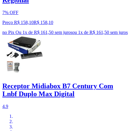
Regional
7% OFF
Preço R$ 158,10
R$
158
,
10
no Pix
Ou 1x de R$ 161,50 sem juros
ou
1
x de
R$ 161,50
sem juros
Receptor Midiabox B7 Century Com
Lnbf Duplo Max Digital
4.9