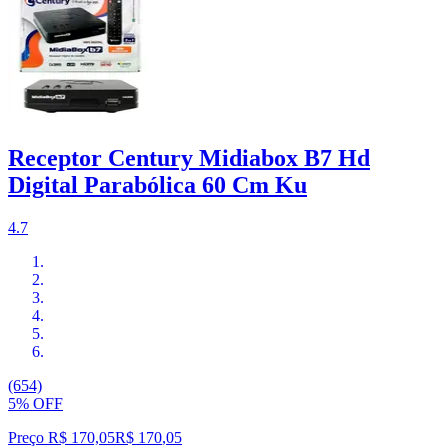
Receptor Century Midiabox B7 Hd
Digital Parabólica 60 Cm Ku
4.7
(654)
5% OFF
Preço R$ 170,05
R$
170
,
05