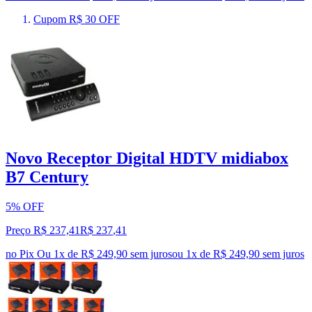
Cupom R$ 30 OFF
Novo Receptor Digital HDTV midiabox
B7 Century
5% OFF
Preço R$ 237,41
R$
237
,
41
no Pix
Ou 1x de R$ 249,90 sem juros
ou
1
x de
R$ 249,90
sem juros