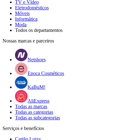
TV e Vídeo
Eletrodomésticos
Móveis
Informática
Moda
Todos os departamentos
Nossas marcas e parceiros
Netshoes
Epoca Cosméticos
KaBuM!
AliExpress
Todas as marcas
Todas as categorias
Todas as subcategorias
Serviços e benefícios
Cartão Luiza