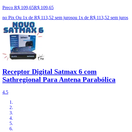
Preço R$ 109,65
R$
109
,
65
no Pix
Ou 1x de R$ 113,52 sem juros
ou
1
x de
R$ 113,52
sem juros
Receptor Digital Satmax 6 com
Sathregional Para Antena Parabólica
4.5