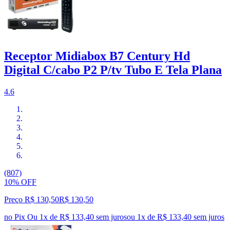
Receptor Midiabox B7 Century Hd
Digital C/cabo P2 P/tv Tubo E Tela Plana
4.6
(807)
10% OFF
Preço R$ 130,50
R$
130
,
50
no Pix
Ou 1x de R$ 133,40 sem juros
ou
1
x de
R$ 133,40
sem juros