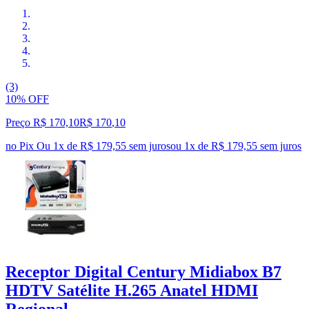
(3)
10% OFF
Preço R$ 170,10
R$
170
,
10
no Pix
Ou 1x de R$ 179,55 sem juros
ou
1
x de
R$ 179,55
sem juros
Receptor Digital Century Midiabox B7
HDTV Satélite H.265 Anatel HDMI