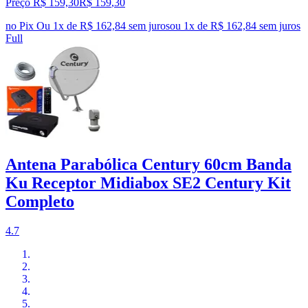
Preço R$ 159,30
R$
159
,
30
no Pix
Ou 1x de R$ 162,84 sem juros
ou
1
x de
R$ 162,84
sem juros
Full
Antena Parabólica Century 60cm Banda
Ku Receptor Midiabox SE2 Century Kit
Completo
4.7