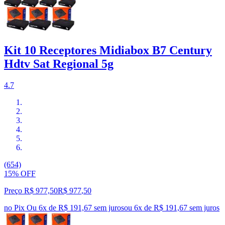
Kit 10 Receptores Midiabox B7 Century
Hdtv Sat Regional 5g
4.7
(654)
15% OFF
Preço R$ 977,50
R$
977
,
50
no Pix
Ou 6x de R$ 191,67 sem juros
ou
6
x de
R$ 191,67
sem juros