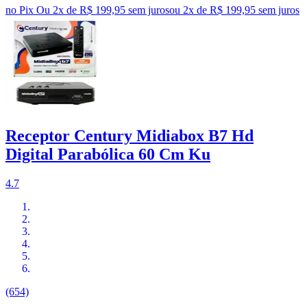
no Pix
Ou 2x de R$ 199,95 sem juros
ou
2
x de
R$ 199,95
sem juros
Receptor Century Midiabox B7 Hd
Digital Parabólica 60 Cm Ku
4.7
(654)