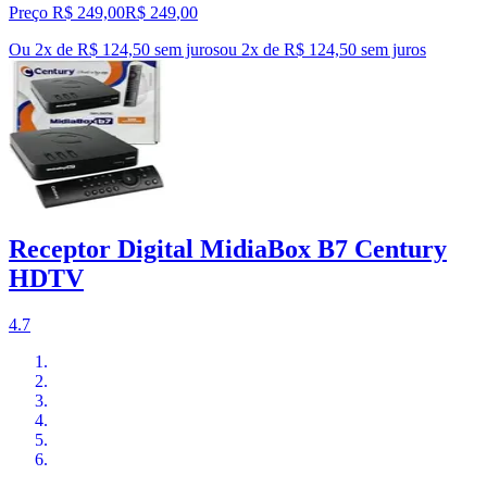
Preço R$ 249,00
R$
249
,
00
Ou 2x de R$ 124,50 sem juros
ou
2
x de
R$ 124,50
sem juros
Receptor Digital MidiaBox B7 Century
HDTV
4.7