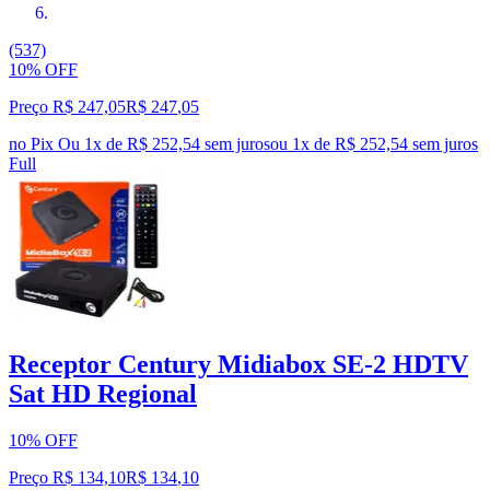
(537)
10% OFF
Preço R$ 247,05
R$
247
,
05
no Pix
Ou 1x de R$ 252,54 sem juros
ou
1
x de
R$ 252,54
sem juros
Full
Receptor Century Midiabox SE-2 HDTV
Sat HD Regional
10% OFF
Preço R$ 134,10
R$
134
,
10