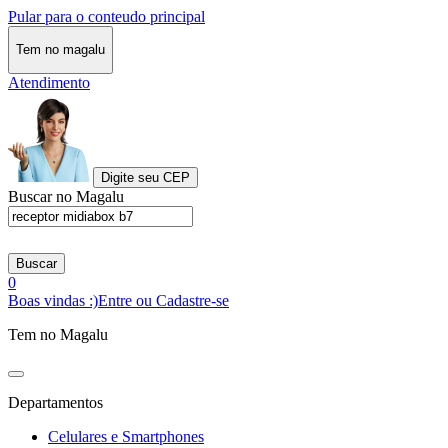
Pular para o conteudo principal
Tem no magalu
Atendimento
Digite seu CEP
Buscar no Magalu
Buscar
0
Boas vindas :)
Entre ou Cadastre-se
Tem no Magalu
Departamentos
Celulares e Smartphones