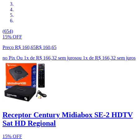
(654)
15% OFF
Preço R$ 160,65
R$
160
,
65
no Pix
Ou 1x de R$ 166,32 sem juros
ou
1
x de
R$ 166,32
sem juros
Receptor Century Midiabox SE-2 HDTV
Sat HD Regional
15% OFF