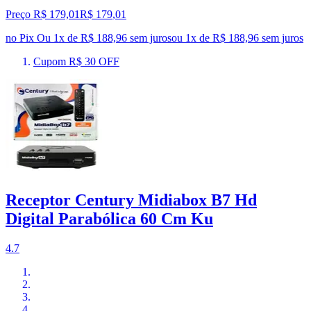
Preço R$ 179,01
R$
179
,
01
no Pix
Ou 1x de R$ 188,96 sem juros
ou
1
x de
R$ 188,96
sem juros
Cupom R$ 30 OFF
Receptor Century Midiabox B7 Hd
Digital Parabólica 60 Cm Ku
4.7