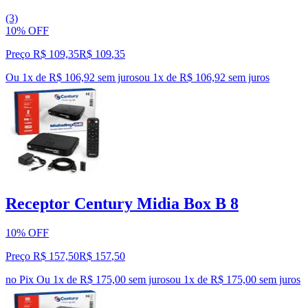
(3)
10% OFF
Preço R$ 109,35
R$
109
,
35
Ou 1x de R$ 106,92 sem juros
ou
1
x de
R$ 106,92
sem juros
Receptor Century Midia Box B 8
10% OFF
Preço R$ 157,50
R$
157
,
50
no Pix
Ou 1x de R$ 175,00 sem juros
ou
1
x de
R$ 175,00
sem juros