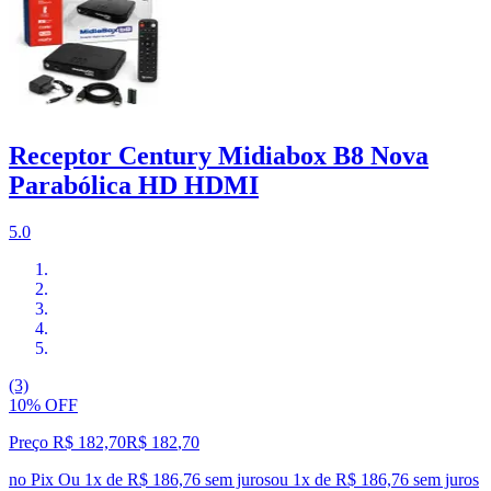
Receptor Century Midiabox B8 Nova
Parabólica HD HDMI
5.0
(3)
10% OFF
Preço R$ 182,70
R$
182
,
70
no Pix
Ou 1x de R$ 186,76 sem juros
ou
1
x de
R$ 186,76
sem juros