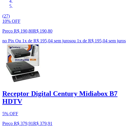
(27)
10% OFF
Preço R$ 190,80
R$
190
,
80
no Pix
Ou 1x de R$ 195,04 sem juros
ou
1
x de
R$ 195,04
sem juros
Receptor Digital Century Midiabox B7
HDTV
5% OFF
Preço R$ 379,91
R$
379
,
91