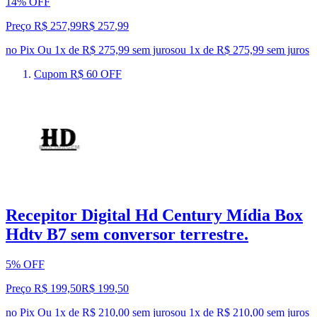
14% OFF
Preço R$ 257,99
R$
257
,
99
no Pix
Ou 1x de R$ 275,99 sem juros
ou
1
x de
R$ 275,99
sem juros
Cupom R$ 60 OFF
Recepitor Digital Hd Century Mídia Box
Hdtv B7 sem conversor terrestre.
5% OFF
Preço R$ 199,50
R$
199
,
50
no Pix
Ou 1x de R$ 210,00 sem juros
ou
1
x de
R$ 210,00
sem juros