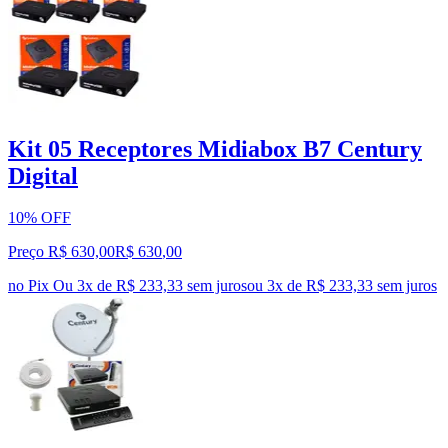
Kit 05 Receptores Midiabox B7 Century
Digital
10% OFF
Preço R$ 630,00
R$
630
,
00
no Pix
Ou 3x de R$ 233,33 sem juros
ou
3
x de
R$ 233,33
sem juros