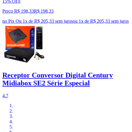
15% OFF
Preço R$ 198,33
R$
198
,
33
no Pix
Ou 1x de R$ 205,33 sem juros
ou
1
x de
R$ 205,33
sem juros
Receptor Conversor Digital Century
Midiabox SE2 Série Especial
4.7