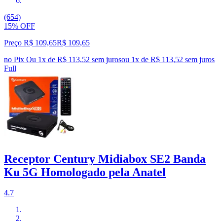
(654)
15% OFF
Preço R$ 109,65
R$
109
,
65
no Pix
Ou 1x de R$ 113,52 sem juros
ou
1
x de
R$ 113,52
sem juros
Full
Receptor Century Midiabox SE2 Banda
Ku 5G Homologado pela Anatel
4.7