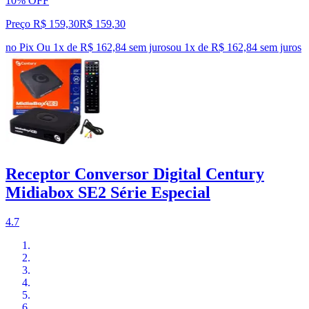
10% OFF
Preço R$ 159,30
R$
159
,
30
no Pix
Ou 1x de R$ 162,84 sem juros
ou
1
x de
R$ 162,84
sem juros
Receptor Conversor Digital Century
Midiabox SE2 Série Especial
4.7