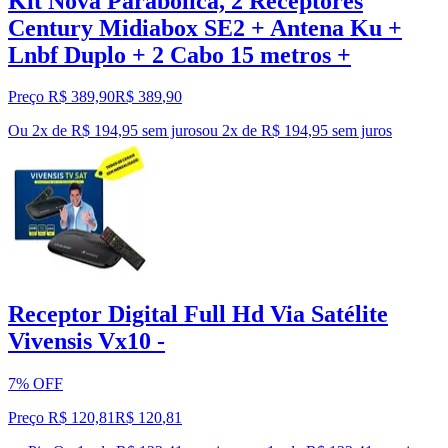
Kit Nova Parabólica, 2 Receptores
Century Midiabox SE2 + Antena Ku +
Lnbf Duplo + 2 Cabo 15 metros +
Preço R$ 389,90
R$
389
,
90
Ou 2x de R$ 194,95 sem juros
ou
2
x de
R$ 194,95
sem juros
Receptor Digital Full Hd Via Satélite
Vivensis Vx10 -
7% OFF
Preço R$ 120,81
R$
120
,
81