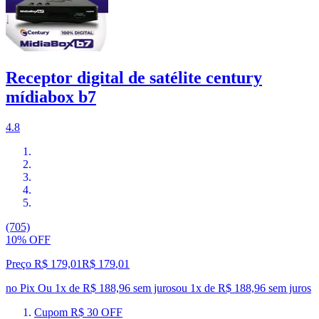
Receptor digital de satélite century
mídiabox b7
4.8
(705)
10% OFF
Preço R$ 179,01
R$
179
,
01
no Pix
Ou 1x de R$ 188,96 sem juros
ou
1
x de
R$ 188,96
sem juros
Cupom R$ 30 OFF