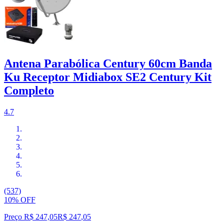
Antena Parabólica Century 60cm Banda
Ku Receptor Midiabox SE2 Century Kit
Completo
4.7
(537)
10% OFF
Preço R$ 247,05
R$
247
,
05