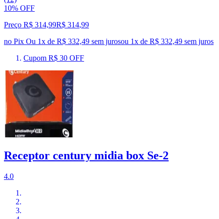
10% OFF
Preço R$ 314,99
R$
314
,
99
no Pix
Ou 1x de R$ 332,49 sem juros
ou
1
x de
R$ 332,49
sem juros
Cupom R$ 30 OFF
Receptor century midia box Se-2
4.0