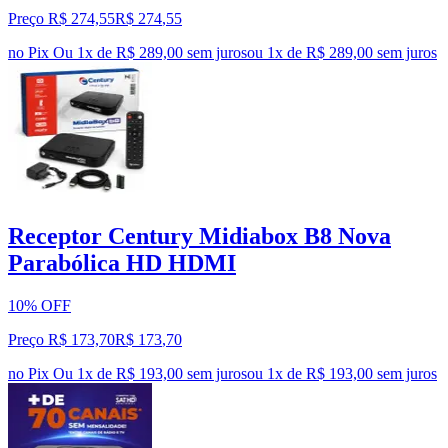
Preço R$ 274,55
R$
274
,
55
no Pix
Ou 1x de R$ 289,00 sem juros
ou
1
x de
R$ 289,00
sem juros
Receptor Century Midiabox B8 Nova
Parabólica HD HDMI
10% OFF
Preço R$ 173,70
R$
173
,
70
no Pix
Ou 1x de R$ 193,00 sem juros
ou
1
x de
R$ 193,00
sem juros