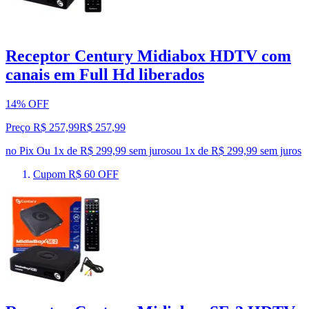
Receptor Century Midiabox HDTV com
canais em Full Hd liberados
14% OFF
Preço R$ 257,99
R$
257
,
99
no Pix
Ou 1x de R$ 299,99 sem juros
ou
1
x de
R$ 299,99
sem juros
Cupom R$ 60 OFF