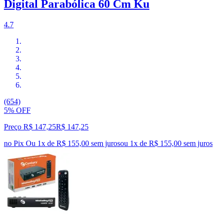
Digital Parabólica 60 Cm Ku
4.7
(654)
5% OFF
Preço R$ 147,25
R$
147
,
25
no Pix
Ou 1x de R$ 155,00 sem juros
ou
1
x de
R$ 155,00
sem juros