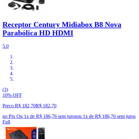
Receptor Century Midiabox B8 Nova
Parabólica HD HDMI
5.0
(3)
10% OFF
Preço R$ 182,70
R$
182
,
70
no Pix
Ou 1x de R$ 186,76 sem juros
ou
1
x de
R$ 186,76
sem juros
Full