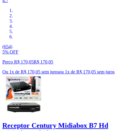
4.7
(654)
5% OFF
Preço R$ 170,05
R$
170
,
05
Ou 1x de R$ 170,05 sem juros
ou
1
x de
R$ 170,05
sem juros
Receptor Century Midiabox B7 Hd