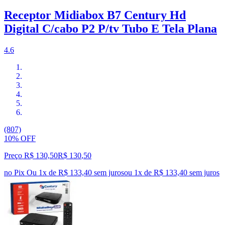
Receptor Midiabox B7 Century Hd
Digital C/cabo P2 P/tv Tubo E Tela Plana
4.6
(807)
10% OFF
Preço R$ 130,50
R$
130
,
50
no Pix
Ou 1x de R$ 133,40 sem juros
ou
1
x de
R$ 133,40
sem juros