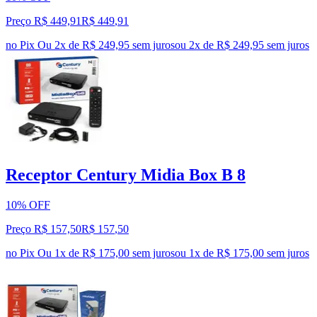
Preço R$ 449,91
R$
449
,
91
no Pix
Ou 2x de R$ 249,95 sem juros
ou
2
x de
R$ 249,95
sem juros
Receptor Century Midia Box B 8
10% OFF
Preço R$ 157,50
R$
157
,
50
no Pix
Ou 1x de R$ 175,00 sem juros
ou
1
x de
R$ 175,00
sem juros