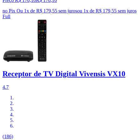
Preço R$ 170,10
R$
170
,
10
no Pix
Ou 1x de R$ 179,55 sem juros
ou
1
x de
R$ 179,55
sem juros
Full
Receptor de TV Digital Vivensis VX10
4.7
(186)