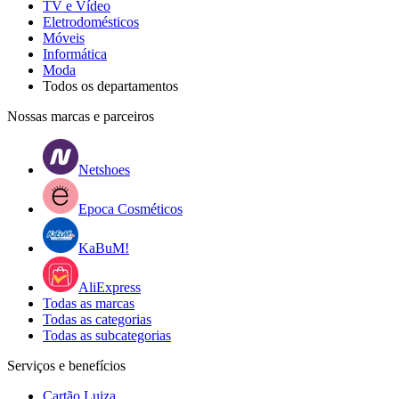
TV e Vídeo
Eletrodomésticos
Móveis
Informática
Moda
Todos os departamentos
Nossas marcas e parceiros
Netshoes
Epoca Cosméticos
KaBuM!
AliExpress
Todas as marcas
Todas as categorias
Todas as subcategorias
Serviços e benefícios
Cartão Luiza