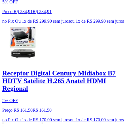
5% OFF
Preço R$ 284,91
R$
284
,
91
no Pix
Ou 1x de R$ 299,90 sem juros
ou
1
x de
R$ 299,90
sem juros
Receptor Digital Century Midiabox B7
HDTV Satélite H.265 Anatel HDMI
Regional
5% OFF
Preço R$ 161,50
R$
161
,
50
no Pix
Ou 1x de R$ 170,00 sem juros
ou
1
x de
R$ 170,00
sem juros