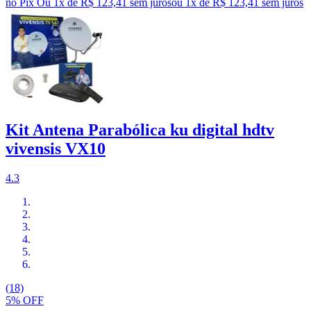
no Pix
Ou 1x de R$ 123,41 sem juros
ou
1
x de
R$ 123,41
sem juros
Kit Antena Parabólica ku digital hdtv
vivensis VX10
4.3
(18)
5% OFF