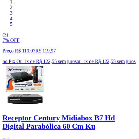
(3)
7% OFF
Preço R$ 119,97
R$
119
,
97
no Pix
Ou 1x de R$ 122,55 sem juros
ou
1
x de
R$ 122,55
sem juros
Receptor Century Midiabox B7 Hd
Digital Parabólica 60 Cm Ku