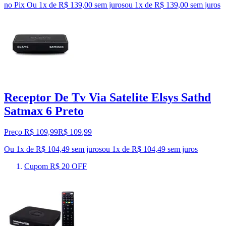
no Pix
Ou 1x de R$ 139,00 sem juros
ou
1
x de
R$ 139,00
sem juros
Receptor De Tv Via Satelite Elsys Sathd
Satmax 6 Preto
Preço R$ 109,99
R$
109
,
99
Ou 1x de R$ 104,49 sem juros
ou
1
x de
R$ 104,49
sem juros
Cupom R$ 20 OFF