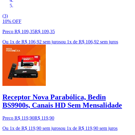
(3)
10% OFF
Preço R$ 109,35
R$
109
,
35
Ou 1x de R$ 106,92 sem juros
ou
1
x de
R$ 106,92
sem juros
Receptor Nova Parabólica, Bedin
BS9900s, Canais HD Sem Mensalidade
Preço R$ 119,90
R$
119
,
90
Ou 1x de R$ 119,90 sem juros
ou
1
x de
R$ 119,90
sem juros