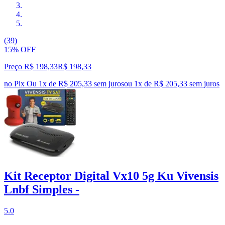
(39)
15% OFF
Preço R$ 198,33
R$
198
,
33
no Pix
Ou 1x de R$ 205,33 sem juros
ou
1
x de
R$ 205,33
sem juros
Kit Receptor Digital Vx10 5g Ku Vivensis
Lnbf Simples -
5.0