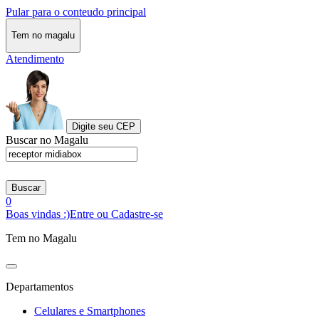
Pular para o conteudo principal
Tem no magalu
Atendimento
Digite seu CEP
Buscar no Magalu
Buscar
0
Boas vindas :)
Entre ou Cadastre-se
Tem no Magalu
Departamentos
Celulares e Smartphones