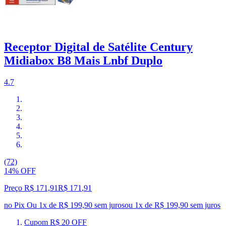
Receptor Digital de Satélite Century
Midiabox B8 Mais Lnbf Duplo
4.7
(72)
14% OFF
Preço R$ 171,91
R$
171
,
91
no Pix
Ou 1x de R$ 199,90 sem juros
ou
1
x de
R$ 199,90
sem juros
Cupom R$ 20 OFF