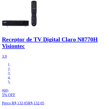
Receptor de TV Digital Claro N8770H
Visiontec
3.9
(60)
5% OFF
Preço R$ 132,05
R$
132
,
05