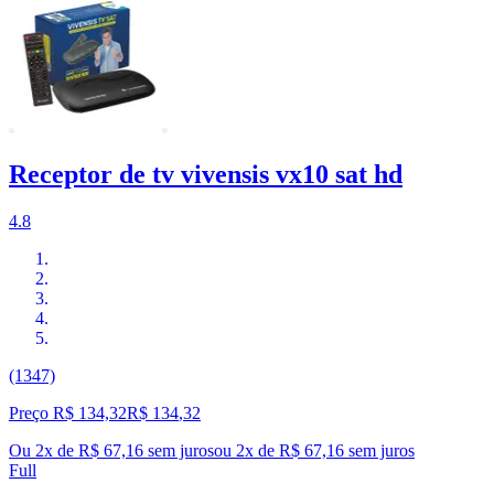
Receptor de tv vivensis vx10 sat hd
4.8
(1347)
Preço R$ 134,32
R$
134
,
32
Ou 2x de R$ 67,16 sem juros
ou
2
x de
R$ 67,16
sem juros
Full