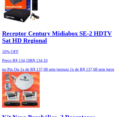
Receptor Century Midiabox SE-2 HDTV
Sat HD Regional
10% OFF
Preço R$ 134,10
R$
134
,
10
no Pix
Ou 1x de R$ 137,08 sem juros
ou
1
x de
R$ 137,08
sem juros