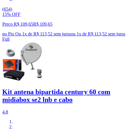
(654)
15% OFF
Preço R$ 109,65
R$
109
,
65
no Pix
Ou 1x de R$ 113,52 sem juros
ou
1
x de
R$ 113,52
sem juros
Full
Kit antena bipartida century 60 com
midiabox se2 lnb e cabo
4.8