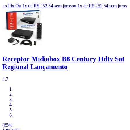
no Pix
Ou 1x de R$ 252,54 sem juros
ou
1
x de
R$ 252,54
sem juros
Receptor Midiabox B8 Century Hdtv Sat
Regional Lançamento
4.7
(654)