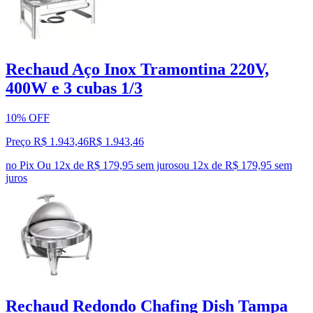
Rechaud Aço Inox Tramontina 220V,
400W e 3 cubas 1/3
10% OFF
Preço R$ 1.943,46
R$
1.943
,
46
no Pix
Ou 12x de R$ 179,95 sem juros
ou
12
x de
R$ 179,95
sem
juros
Rechaud Redondo Chafing Dish Tampa