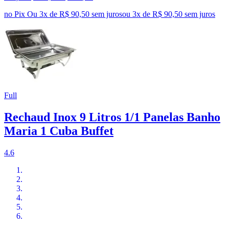
no Pix
Ou 3x de R$ 90,50 sem juros
ou
3
x de
R$ 90,50
sem juros
Full
Rechaud Inox 9 Litros 1/1 Panelas Banho
Maria 1 Cuba Buffet
4.6