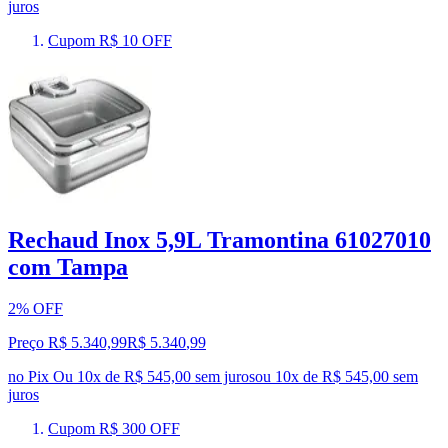
juros
Cupom R$ 10 OFF
Rechaud Inox 5,9L Tramontina 61027010
com Tampa
2% OFF
Preço R$ 5.340,99
R$
5.340
,
99
no Pix
Ou 10x de R$ 545,00 sem juros
ou
10
x de
R$ 545,00
sem
juros
Cupom R$ 300 OFF