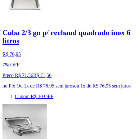
Cuba 2/3 gn p/ rechaud quadrado inox 6
litros
R$ 76,95
7% OFF
Preço R$ 71,56
R$
71
,
56
no Pix
Ou 1x de R$ 76,95 sem juros
ou
1
x de
R$ 76,95
sem juros
Cupom R$ 30 OFF