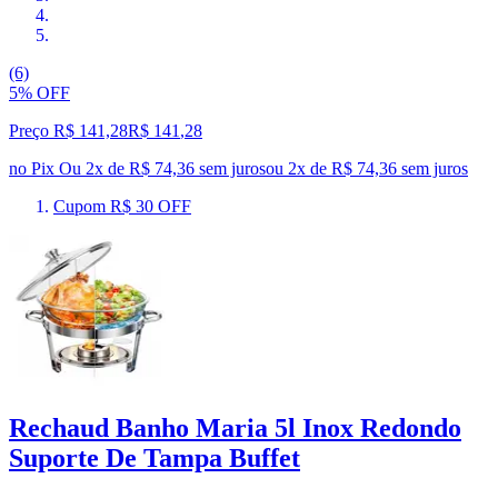
(6)
5% OFF
Preço R$ 141,28
R$
141
,
28
no Pix
Ou 2x de R$ 74,36 sem juros
ou
2
x de
R$ 74,36
sem juros
Cupom R$ 30 OFF
Rechaud Banho Maria 5l Inox Redondo
Suporte De Tampa Buffet