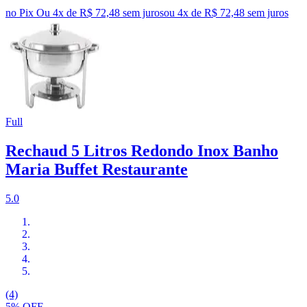
no Pix
Ou 4x de R$ 72,48 sem juros
ou
4
x de
R$ 72,48
sem juros
Full
Rechaud 5 Litros Redondo Inox Banho
Maria Buffet Restaurante
5.0
(4)
5% OFF