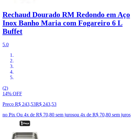
Rechaud Dourado RM Redondo em Aço
Inox Banho Maria com Fogareiro 6 L
Buffet
5.0
(2)
14% OFF
Preço R$ 243,53
R$
243
,
53
no Pix
Ou 4x de R$ 70,80 sem juros
ou
4
x de
R$ 70,80
sem juros