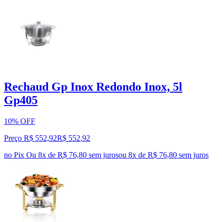
Rechaud Gp Inox Redondo Inox, 5l
Gp405
10% OFF
Preço R$ 552,92
R$
552
,
92
no Pix
Ou 8x de R$ 76,80 sem juros
ou
8
x de
R$ 76,80
sem juros