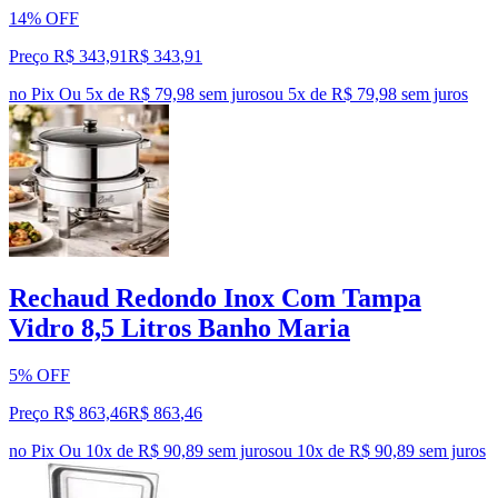
14% OFF
Preço R$ 343,91
R$
343
,
91
no Pix
Ou 5x de R$ 79,98 sem juros
ou
5
x de
R$ 79,98
sem juros
Rechaud Redondo Inox Com Tampa
Vidro 8,5 Litros Banho Maria
5% OFF
Preço R$ 863,46
R$
863
,
46
no Pix
Ou 10x de R$ 90,89 sem juros
ou
10
x de
R$ 90,89
sem juros