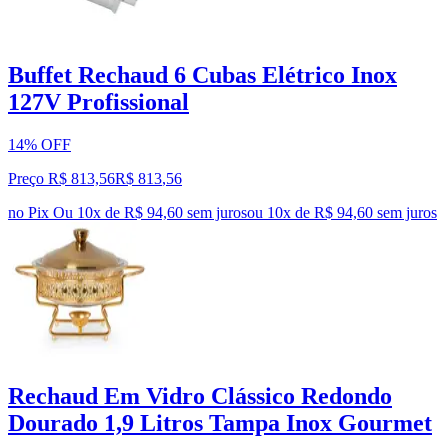
Buffet Rechaud 6 Cubas Elétrico Inox
127V Profissional
14% OFF
Preço R$ 813,56
R$
813
,
56
no Pix
Ou 10x de R$ 94,60 sem juros
ou
10
x de
R$ 94,60
sem juros
Rechaud Em Vidro Clássico Redondo
Dourado 1,9 Litros Tampa Inox Gourmet