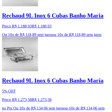
Rechaud 9L Inox 6 Cubas Banho Maria
Preço R$ 1.188,93
R$
1.188
,
93
Ou 10x de R$ 118,89 sem juros
ou
10
x de
R$ 118,89
sem juros
Rechaud 9L Inox 6 Cubas Banho Maria
5% OFF
Preço R$ 1.273,58
R$
1.273
,
58
no Pix
Ou 10x de R$ 134,06 sem juros
ou
10
x de
R$ 134,06
sem