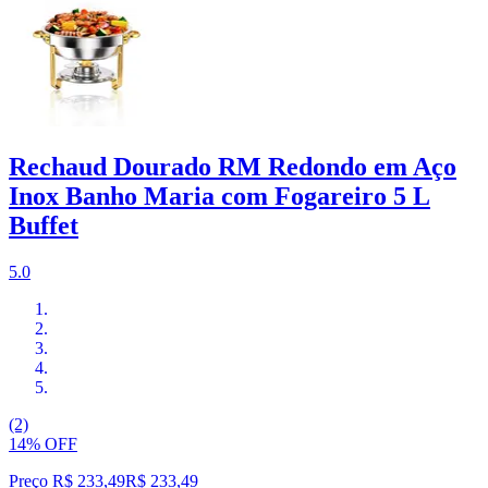
Rechaud Dourado RM Redondo em Aço
Inox Banho Maria com Fogareiro 5 L
Buffet
5.0
(2)
14% OFF
Preço R$ 233,49
R$
233
,
49