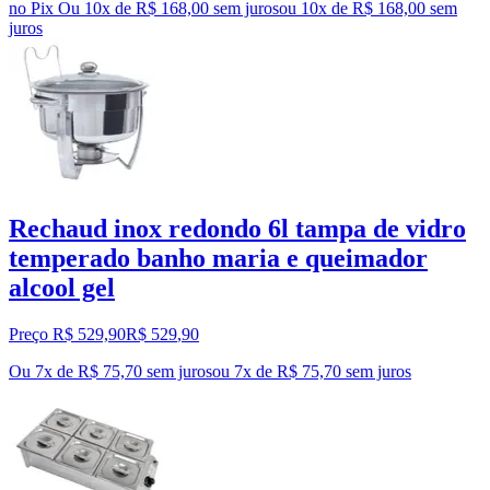
no Pix
Ou 10x de R$ 168,00 sem juros
ou
10
x de
R$ 168,00
sem
juros
Rechaud inox redondo 6l tampa de vidro
temperado banho maria e queimador
alcool gel
Preço R$ 529,90
R$
529
,
90
Ou 7x de R$ 75,70 sem juros
ou
7
x de
R$ 75,70
sem juros