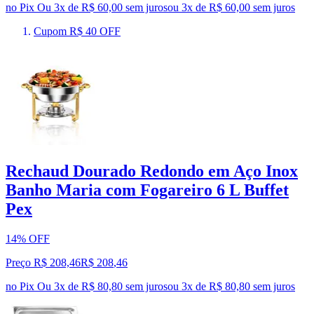
no Pix
Ou 3x de R$ 60,00 sem juros
ou
3
x de
R$ 60,00
sem juros
Cupom R$ 40 OFF
Rechaud Dourado Redondo em Aço Inox
Banho Maria com Fogareiro 6 L Buffet
Pex
14% OFF
Preço R$ 208,46
R$
208
,
46
no Pix
Ou 3x de R$ 80,80 sem juros
ou
3
x de
R$ 80,80
sem juros