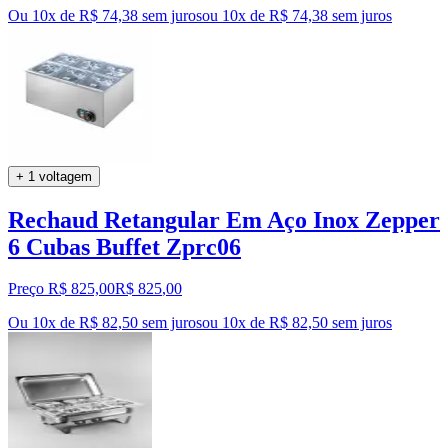
Ou 10x de R$ 74,38 sem juros
ou
10
x de
R$ 74,38
sem juros
+ 1 voltagem
Rechaud Retangular Em Aço Inox Zepper
6 Cubas Buffet Zprc06
Preço R$ 825,00
R$
825
,
00
Ou 10x de R$ 82,50 sem juros
ou
10
x de
R$ 82,50
sem juros