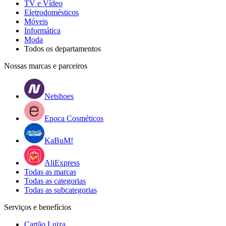
TV e Vídeo
Eletrodomésticos
Móveis
Informática
Moda
Todos os departamentos
Nossas marcas e parceiros
Netshoes
Epoca Cosméticos
KaBuM!
AliExpress
Todas as marcas
Todas as categorias
Todas as subcategorias
Serviços e benefícios
Cartão Luiza