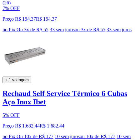
(26)
7% OFF
Preço R$ 154,37
R$
154
,
37
no Pix
Ou 3x de R$ 55,33 sem juros
ou
3
x de
R$ 55,33
sem juros
+ 1 voltagem
Rechaud Self Service Térmico 6 Cubas
Aço Inox Ibet
5% OFF
Preço R$ 1.682,44
R$
1.682
,
44
no Pix
Ou 10x de R$ 177,10 sem juros
ou
10
x de
R$ 177,10
sem