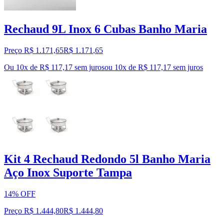
Rechaud 9L Inox 6 Cubas Banho Maria
Preço R$ 1.171,65
R$
1.171
,
65
Ou 10x de R$ 117,17 sem juros
ou
10
x de
R$ 117,17
sem juros
Kit 4 Rechaud Redondo 5l Banho Maria
Aço Inox Suporte Tampa
14% OFF
Preço R$ 1.444,80
R$
1.444
,
80