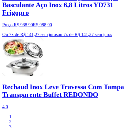
Basculante Aço Inox 6,8 Litros YD731
Frigopro
Preço R$ 988,90
R$
988
,
90
Ou 7x de R$ 141,27 sem juros
ou
7
x de
R$ 141,27
sem juros
Rechaud Inox Leve Travessa Com Tampa
Transparente Buffet REDONDO
4.0