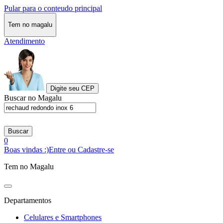
Pular para o conteudo principal
Tem no magalu
Atendimento
Digite seu CEP
Buscar no Magalu
Buscar
0
Boas vindas :)
Entre ou Cadastre-se
Tem no Magalu
Departamentos
Celulares e Smartphones