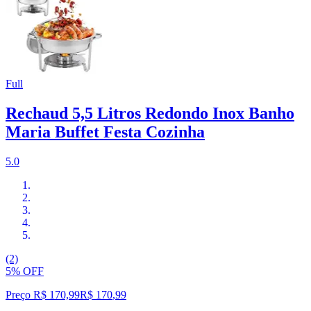
Full
Rechaud 5,5 Litros Redondo Inox Banho
Maria Buffet Festa Cozinha
5.0
(2)
5% OFF
Preço R$ 170,99
R$
170
,
99