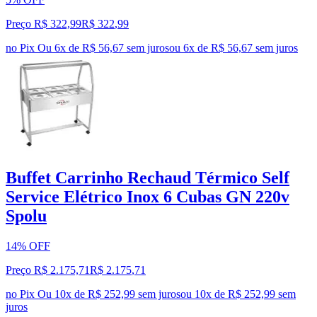
Preço R$ 322,99
R$
322
,
99
no Pix
Ou 6x de R$ 56,67 sem juros
ou
6
x de
R$ 56,67
sem juros
Buffet Carrinho Rechaud Térmico Self
Service Elétrico Inox 6 Cubas GN 220v
Spolu
14% OFF
Preço R$ 2.175,71
R$
2.175
,
71
no Pix
Ou 10x de R$ 252,99 sem juros
ou
10
x de
R$ 252,99
sem
juros