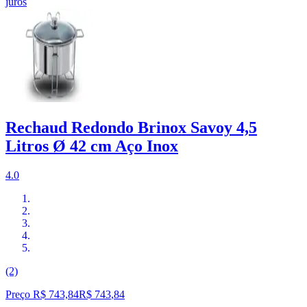
juros
Rechaud Redondo Brinox Savoy 4,5
Litros Ø 42 cm Aço Inox
4.0
(2)
Preço R$ 743,84
R$
743
,
84