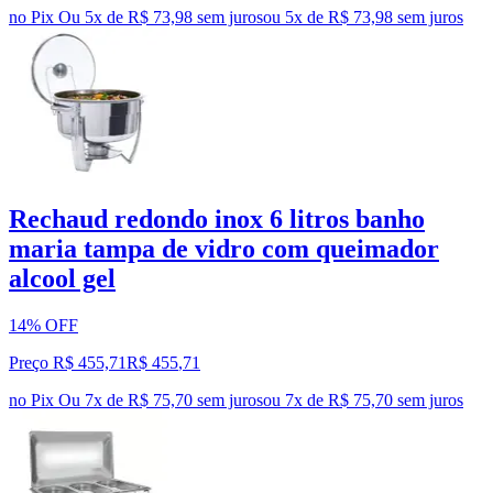
no Pix
Ou 5x de R$ 73,98 sem juros
ou
5
x de
R$ 73,98
sem juros
Rechaud redondo inox 6 litros banho
maria tampa de vidro com queimador
alcool gel
14% OFF
Preço R$ 455,71
R$
455
,
71
no Pix
Ou 7x de R$ 75,70 sem juros
ou
7
x de
R$ 75,70
sem juros