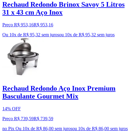
Rechaud Redondo Brinox Savoy 5 Litros
31 x 43 cm Aço Inox
Preço R$ 953,16
R$
953
,
16
Ou 10x de R$ 95,32 sem juros
ou
10
x de
R$ 95,32
sem juros
Rechaud Redondo Aço Inox Premium
Basculante Gourmet Mix
14% OFF
Preço R$ 739,59
R$
739
,
59
no Pix
Ou 10x de R$ 86,00 sem juros
ou
10
x de
R$ 86,00
sem juros