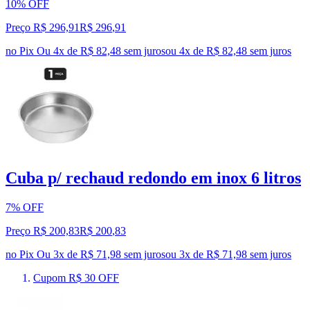
10% OFF
Preço R$ 296,91
R$
296
,
91
no Pix
Ou 4x de R$ 82,48 sem juros
ou
4
x de
R$ 82,48
sem juros
Cuba p/ rechaud redondo em inox 6 litros
7% OFF
Preço R$ 200,83
R$
200
,
83
no Pix
Ou 3x de R$ 71,98 sem juros
ou
3
x de
R$ 71,98
sem juros
Cupom R$ 30 OFF