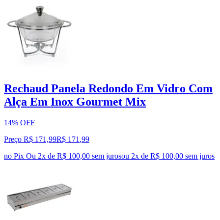
Rechaud Panela Redondo Em Vidro Com
Alça Em Inox Gourmet Mix
14% OFF
Preço R$ 171,99
R$
171
,
99
no Pix
Ou 2x de R$ 100,00 sem juros
ou
2
x de
R$ 100,00
sem juros