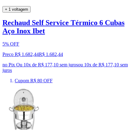
+ 1 voltagem
Rechaud Self Service Térmico 6 Cubas
Aço Inox Ibet
5% OFF
Preço R$ 1.682,44
R$
1.682
,
44
no Pix
Ou 10x de R$ 177,10 sem juros
ou
10
x de
R$ 177,10
sem
juros
Cupom R$ 80 OFF