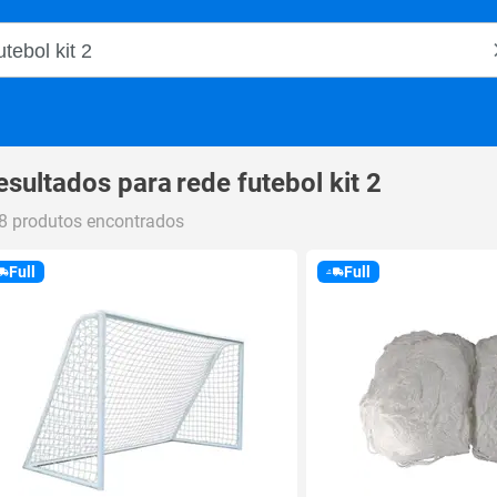
o Magalu
esultados para
rede futebol kit 2
8 produtos encontrados
Full
Full