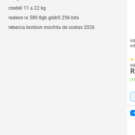
credeli 11 a 22 kg
radeon rx 580 8gb gddr5 256 bits
rebecca bonbon mochila de costas 2026
Ki
In
R$
R
(
15