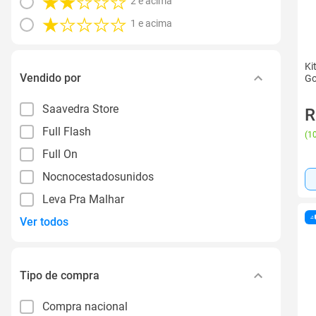
2 e acima
1 e acima
Ki
Vendido por
Go
Saavedra Store
R
Full Flash
(
10
Full On
Nocnocestadosunidos
Leva Pra Malhar
Ver todos
Tipo de compra
Compra nacional