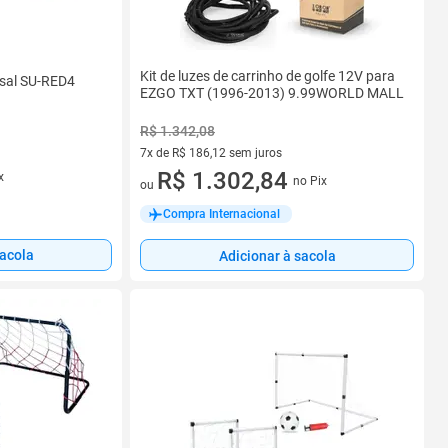
Kit de luzes de carrinho de golfe 12V para
tsal SU-RED4
EZGO TXT (1996-2013) 9.99WORLD MALL
R$ 1.342,08
7x de R$ 186,12 sem juros
7 vez de R$ 186,12 sem juros
R$ 1.302,84
x
no Pix
ou
Compra Internacional
sacola
Adicionar à sacola