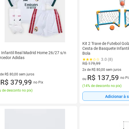
Kit 2 Trave de Futebol Golz
Cesta de Basquete Infanti
t Infantil Real Madrid Home 26/27 s/n
Bola
rcedor Adidas
3.0 (8)
R$ 179,99
2x de R$ 80,00 sem juros
 de R$ 80,00 sem juros
2 vez de R$ 80,00 sem juros
R$ 137,59
no Pi
ou
ez de R$ 80,00 sem juros
R$ 379,99
no Pix
u
(
14% de desconto no pix
)
 de desconto no pix
)
Adicionar à 