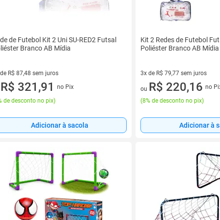
de de Futebol Kit 2 Uni SU-RED2 Futsal
Kit 2 Redes de Futebol Fu
liéster Branco AB Mídia
Poliéster Branco AB Mídia
 de R$ 87,48 sem juros
3x de R$ 79,77 sem juros
ez de R$ 87,48 sem juros
R$ 321,91
3 vez de R$ 79,77 sem juros
R$ 220,16
no Pix
no Pi
u
ou
 de desconto no pix
)
(
8% de desconto no pix
)
Adicionar à sacola
Adicionar à 