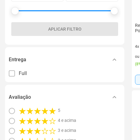
Re
APLICAR FILTRO
Po
4x
4 v
o
Entrega
(
8%
Full
Avaliação
5
4 e acima
3 e acima