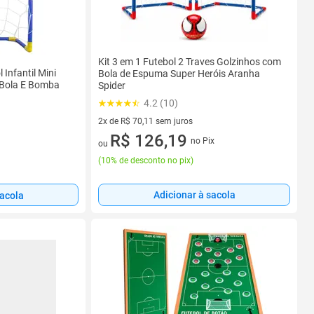
Kit 3 em 1 Futebol 2 Traves Golzinhos com
 Infantil Mini
Bola de Espuma Super Heróis Aranha
/ Bola E Bomba
Spider
4.2 (10)
2x de R$ 70,11 sem juros
2 vez de R$ 70,11 sem juros
R$ 126,19
no Pix
ou
(
10% de desconto no pix
)
Adicionar à sacola
sacola