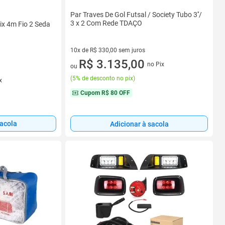
Par Traves De Gol Futsal / Society Tubo 3''/
3 x 2 Com Rede TDAÇO
ix 4m Fio 2 Seda
10x de R$ 330,00 sem juros
10 vez de R$ 330,00 sem juros
R$ 3.135,00
no Pix
ou
(
5% de desconto no pix
)
x
Cupom
R$ 80 OFF
sacola
Adicionar à sacola