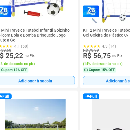
t Mini Trave de Futebol Infantil Golzinho
KIT 2 Mini Trave de Futebol
l com Bola e Bomba Brinquedo Jogo
Gol Goleira de Plástico C
ute a Gol
4.1 (58)
4.3 (14)
 39,68
R$ 78,99
$ 25,22
R$ 56,75
no Pix
no Pix
% de desconto no pix
)
(
14% de desconto no pix
)
Cupom
12% OFF
Cupom
15% OFF
Adicionar à sacola
Adicionar à 
Full
Full