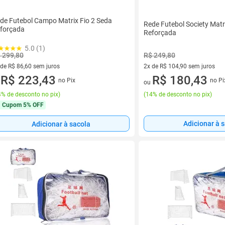
de Futebol Campo Matrix Fio 2 Seda
Rede Futebol Society Matr
forçada
Reforçada
5.0 (1)
 299,80
R$ 249,80
 de R$ 86,60 sem juros
2x de R$ 104,90 sem juros
ez de R$ 86,60 sem juros
R$ 223,43
2 vez de R$ 104,90 sem juros
R$ 180,43
no Pix
no Pi
u
ou
% de desconto no pix
)
(
14% de desconto no pix
)
Cupom
5% OFF
Adicionar à 
Adicionar à sacola