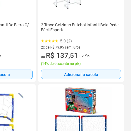
antil De Ferro C/
2 Trave Golzinho Futebol Infantil Bola Rede
Fácil Esporte
5.0 (2)
2x de R$ 79,95 sem juros
2 vez de R$ 79,95 sem juros
R$ 137,51
x
no Pix
ou
(
14% de desconto no pix
)
sacola
Adicionar à sacola