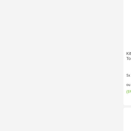
Ki
To
5x
5 v
o
(
5%