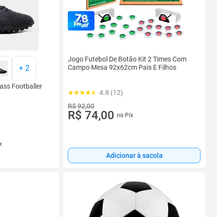
Jogo Futebol De Botão Kit 2 Times Com
+
2
Campo Mesa 92x62cm Pais E Filhos
ass Footballer
4.8 (12)
R$ 92,00
R$ 74,00
no Pix
x
Adicionar à sacola