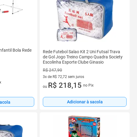
nfantil Bola Rede
Rede Futebol Salao Kit 2 Uni Futsal Trava
de Gol Jogo Treino Campo Quadra Society
Escolinha Esporte Clube Ginasio
R$ 247,90
3x de R$ 72,72 sem juros
x
3 vez de R$ 72,72 sem juros
R$ 218,15
no Pix
ou
Adicionar à sacola
sacola