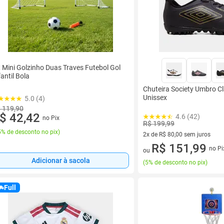
t Mini Golzinho Duas Traves Futebol Gol
fantil Bola
Chuteira Society Umbro Cl
Unissex
5.0 (4)
 119,90
$ 42,42
4.6 (42)
no Pix
R$ 199,99
% de desconto no pix
)
2x de R$ 80,00 sem juros
2 vez de R$ 80,00 sem juros
R$ 151,99
no Pi
ou
Adicionar à sacola
(
5% de desconto no pix
)
Full