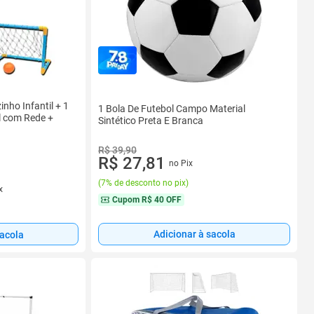
inho Infantil + 1
1 Bola De Futebol Campo Material
l com Rede +
Sintético Preta E Branca
R$ 39,90
R$ 27,81
no Pix
(
7% de desconto no pix
)
x
Cupom
R$ 40 OFF
Adicionar à sacola
sacola