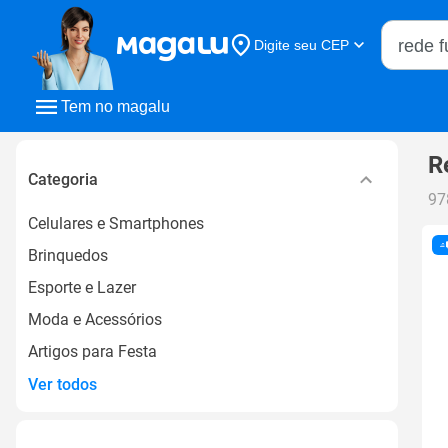
Buscar n
Digite seu CEP
Buscar
Tem no magalu
R
Categoria
97
Celulares e Smartphones
Brinquedos
Esporte e Lazer
Moda e Acessórios
Artigos para Festa
Ver todos