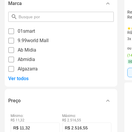
Marca
Re
pesquisar
Re
por
filtro
01smart
R$
3x
9.99world Mall
3 v
o
Ab Midia
(
14
Abmidia
Algazarra
Ver todos
Preço
Mínimo:
Máximo:
R$ 11,32
R$ 2.516,55