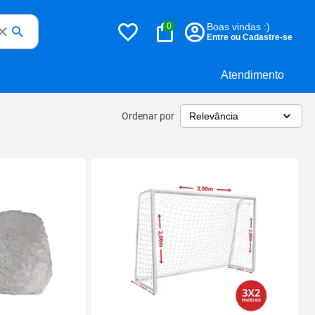
0
Boas vindas :)
Entre ou Cadastre-se
Atendimento
Ordenar por