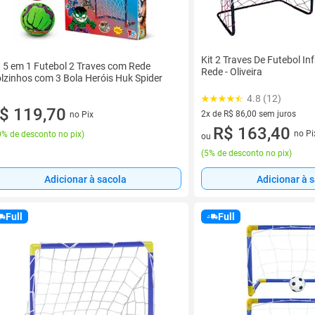
Kit 2 Traves De Futebol Inf
t 5 em 1 Futebol 2 Traves com Rede
Rede - Oliveira
lzinhos com 3 Bola Heróis Huk Spider
4.8 (12)
$ 119,70
2x de R$ 86,00 sem juros
no Pix
2 vez de R$ 86,00 sem juros
R$ 163,40
no Pi
% de desconto no pix
)
ou
(
5% de desconto no pix
)
Adicionar à sacola
Adicionar à 
Full
Full