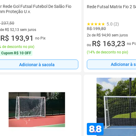
r Rede Gol Futsal Futebol De Salão Fio
Rede Futsal Matrix Fio 2 
m Proteção U.v.
 237,50
5.0 (2)
R$ 199,80
 de R$ 52,13 sem juros
2x de R$ 94,90 sem juros
ez de R$ 52,13 sem juros
R$ 193,91
no Pix
u
2 vez de R$ 94,90 sem juros
R$ 163,23
no Pi
ou
 de desconto no pix
)
(
14% de desconto no pix
)
Cupom
R$ 10 OFF
Adicionar à 
Adicionar à sacola