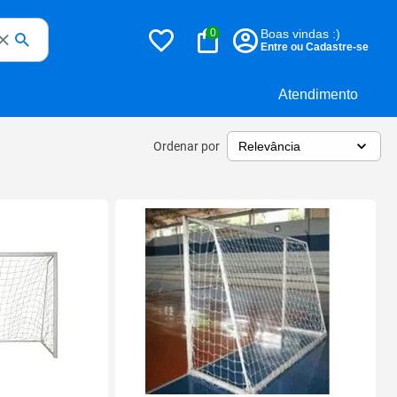
0
Boas vindas :)
Entre ou Cadastre-se
Atendimento
Ordenar por