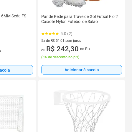
te 6MM Seda FS-
Par de Rede para Trave de Gol Futsal Fio 2
Caixote Nylon Futebol de Salão
5.0 (2)
5x de R$ 51,01 sem juros
5 vez de R$ 51,01 sem juros
R$ 242,30
no Pix
ou
x
(
5% de desconto no pix
)
Adicionar à sacola
sacola