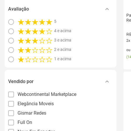
Avaliação
Pa
Re
5
4 e acima
R$
3 e acima
2x
2 v
2 e acima
o
(
14
1 e acima
Vendido por
Webcontinental Marketplace
Elegância Moveis
Gismar Redes
Full On