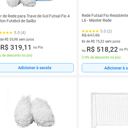
Rede Futsal Fio Resisten
r de Rede para Trave de Gol Futsal Fio 4
L6 - Master Rede
lon Futebol de Salão
5.0 (2)
5.0 (4)
R$ 647,90
 de R$ 55,98 sem juros
8x de R$ 75,32 sem juros
ez de R$ 55,98 sem juros
R$ 319,11
no Pix
8 vez de R$ 75,32 sem juros
R$ 518,22
u
no Pi
ou
 de desconto no pix
)
(
14% de desconto no pix
)
Adicionar à sacola
Adicionar à 