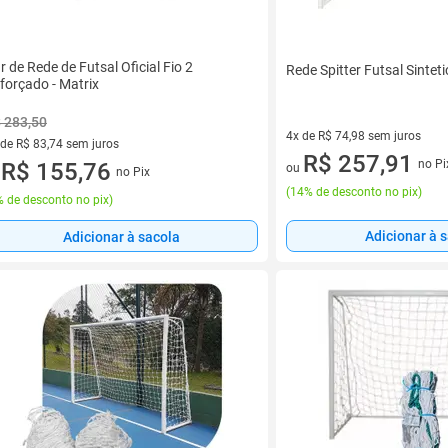
r de Rede de Futsal Oficial Fio 2
Rede Spitter Futsal Sinteti
forçado - Matrix
 283,50
4x de R$ 74,98 sem juros
 de R$ 83,74 sem juros
4 vez de R$ 74,98 sem juros
R$ 257,91
no Pi
ez de R$ 83,74 sem juros
R$ 155,76
ou
no Pix
u
(
14% de desconto no pix
)
 de desconto no pix
)
Adicionar à 
Adicionar à sacola