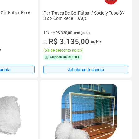
Gol Futsal Fio 6
Par Traves De Gol Futsal / Society Tubo 3''/
3 x 2 Com Rede TDAÇO
10x de R$ 330,00 sem juros
10 vez de R$ 330,00 sem juros
R$ 3.135,00
no Pix
ou
x
(
5% de desconto no pix
)
Cupom
R$ 80 OFF
sacola
Adicionar à sacola