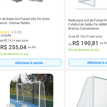
r de Rede Gol Futsal Véu Fio 2mm
Rede para Gol de Futsal P
anca - Gismar Redes
Futebol de Salão Fio 4MM
Branco Convenienza
4.3 (8)
 318,89
2x de R$ 103,70 sem juros
 de R$ 74,14 sem juros
2 vez de R$ 103,70 sem juros
R$ 190,81
no Pi
ou
ez de R$ 74,14 sem juros
R$ 255,04
no Pix
u
(
8% de desconto no pix
)
% de desconto no pix
)
Adicionar à 
Adicionar à sacola