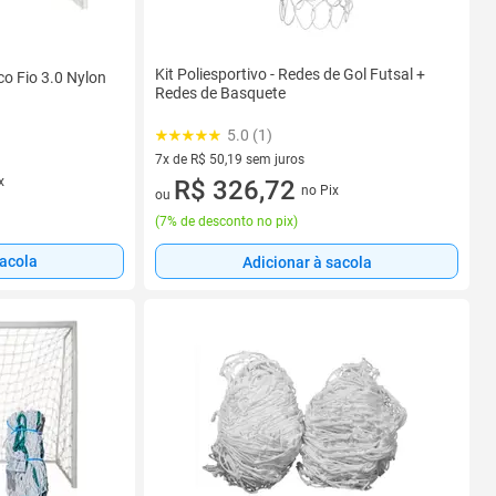
Kit Poliesportivo - Redes de Gol Futsal +
co Fio 3.0 Nylon
Redes de Basquete
5.0 (1)
7x de R$ 50,19 sem juros
x
7 vez de R$ 50,19 sem juros
R$ 326,72
no Pix
ou
(
7% de desconto no pix
)
sacola
Adicionar à sacola