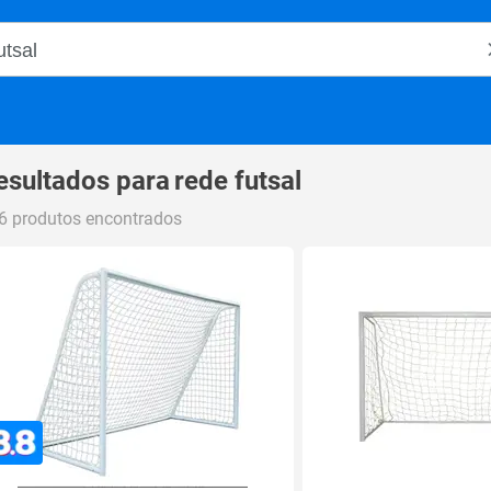
o Magalu
esultados para
rede futsal
6 produtos encontrados