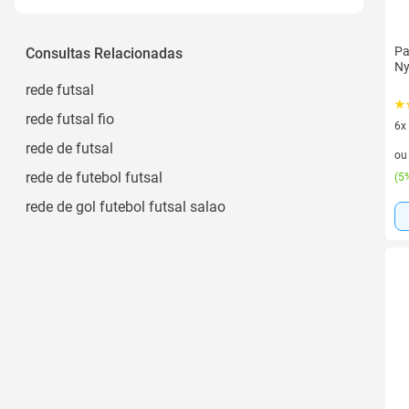
Pa
Consultas Relacionadas
Ny
rede futsal
rede futsal fio
6x
6 v
rede de futsal
o
rede de futebol futsal
(
5%
rede de gol futebol futsal salao