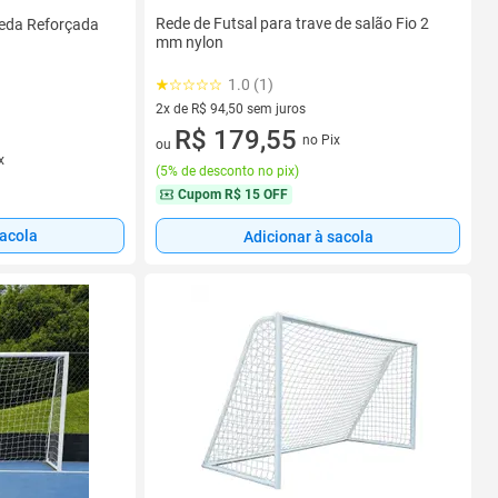
Rede de Futsal para trave de salão Fio 2
Seda Reforçada
mm nylon
1.0 (1)
2x de R$ 94,50 sem juros
2 vez de R$ 94,50 sem juros
R$ 179,55
no Pix
ou
x
(
5% de desconto no pix
)
Cupom
R$ 15 OFF
sacola
Adicionar à sacola