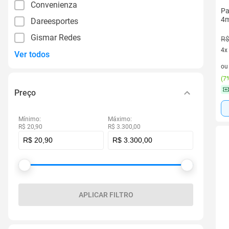
Convenienza
Pa
4m
Dareesportes
Gismar Redes
R$
4x
Ver todos
4 v
o
(
7%
Preço
Mínimo:
Máximo:
R$ 20,90
R$ 3.300,00
APLICAR FILTRO