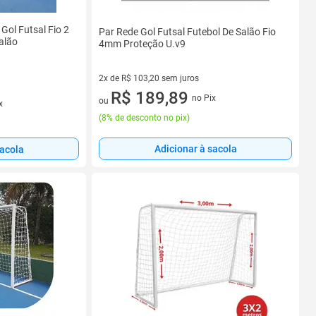
Gol Futsal Fio 2
Par Rede Gol Futsal Futebol De Salão Fio
alão
4mm Proteção U.v9
2x de R$ 103,20 sem juros
2 vez de R$ 103,20 sem juros
R$ 189,89
no Pix
ou
x
(
8% de desconto no pix
)
Adicionar à sacola
sacola