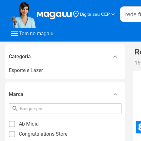
Buscar n
Digite seu CEP
Buscar
Tem no magalu
R
Categoria
16
Esporte e Lazer
Marca
pesquisar
por
filtro
Ab Mídia
Congratulations Store