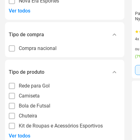
Nova Era Esportes
Ver todos
Pa
Ny
Tipo de compra
4x
4 v
Compra nacional
o
(
7%
Tipo de produto
Rede para Gol
Camiseta
Bola de Futsal
Chuteira
Kit de Roupas e Acessórios Esportivos
Ver todos