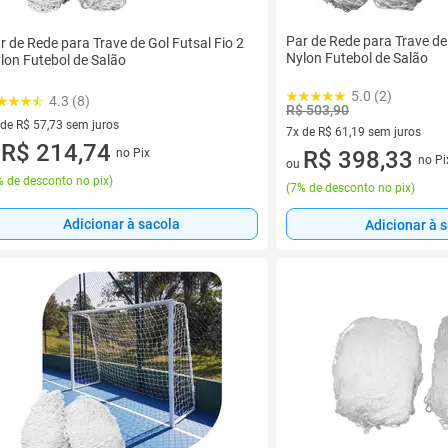
Par de Rede para Trave de 
r de Rede para Trave de Gol Futsal Fio 2
Nylon Futebol de Salão
lon Futebol de Salão
5.0 (2)
4.3 (8)
R$ 503,90
 de R$ 57,73 sem juros
7x de R$ 61,19 sem juros
ez de R$ 57,73 sem juros
R$ 214,74
no Pix
7 vez de R$ 61,19 sem juros
R$ 398,33
u
no Pi
ou
 de desconto no pix
)
(
7% de desconto no pix
)
Adicionar à sacola
Adicionar à 