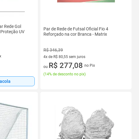
ar Rede Gol
Par de Rede de Futsal Oficial Fio 4
 Proteção UV
Reforçado na cor Branca - Matrix
R$ 346,39
x
4x de R$ 80,55 sem juros
4 vez de R$ 80,55 sem juros
R$ 277,08
no Pix
ou
(
14% de desconto no pix
)
sacola