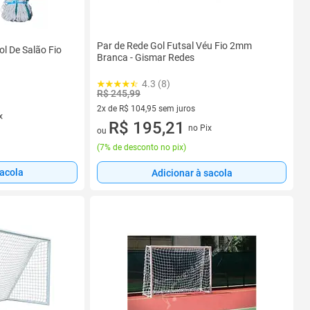
Par de Rede Gol Futsal Véu Fio 2mm
ol De Salão Fio
Branca - Gismar Redes
4.3 (8)
R$ 245,99
2x de R$ 104,95 sem juros
x
2 vez de R$ 104,95 sem juros
R$ 195,21
no Pix
ou
(
7% de desconto no pix
)
sacola
Adicionar à sacola