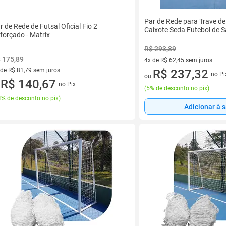
Par de Rede para Trave de 
r de Rede de Futsal Oficial Fio 2
Caixote Seda Futebol de S
forçado - Matrix
R$ 293,89
 175,89
4x de R$ 62,45 sem juros
 de R$ 81,79 sem juros
4 vez de R$ 62,45 sem juros
R$ 237,32
no Pi
ou
ez de R$ 81,79 sem juros
R$ 140,67
no Pix
u
(
5% de desconto no pix
)
% de desconto no pix
)
Adicionar à 