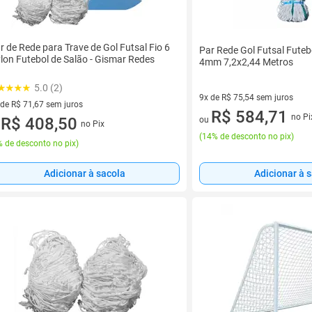
r de Rede para Trave de Gol Futsal Fio 6
Par Rede Gol Futsal Futeb
lon Futebol de Salão - Gismar Redes
4mm 7,2x2,44 Metros
5.0 (2)
9x de R$ 75,54 sem juros
 de R$ 71,67 sem juros
9 vez de R$ 75,54 sem juros
R$ 584,71
no Pi
ez de R$ 71,67 sem juros
R$ 408,50
ou
no Pix
u
(
14% de desconto no pix
)
 de desconto no pix
)
Adicionar à sacola
Adicionar à 