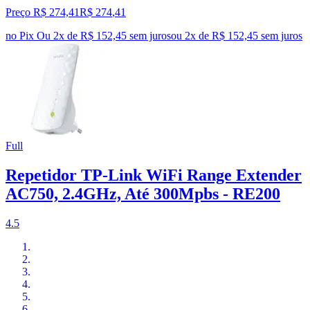
Preço R$ 274,41
R$
274
,
41
no Pix
Ou 2x de R$ 152,45 sem juros
ou
2
x de
R$ 152,45
sem juros
Full
Repetidor TP-Link WiFi Range Extender
AC750, 2.4GHz, Até 300Mpbs - RE200
4.5