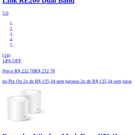
Link RE200 Dual Band
5.0
(14)
14% OFF
Preço R$ 232,78
R$
232
,
78
no Pix
Ou 2x de R$ 135,34 sem juros
ou
2
x de
R$ 135,34
sem juros