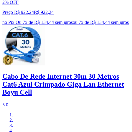
2% OFF
Preço R$ 922,24
R$
922
,
24
no Pix
Ou 7x de R$ 134,44 sem juros
ou
7
x de
R$ 134,44
sem juros
Cabo De Rede Internet 30m 30 Metros
Cat6 Azul Crimpado Giga Lan Ethernet
Boyu Cell
5.0