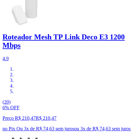
Roteador Mesh TP Link Deco E3 1200
Mbps
4.9
(20)
6% OFF
Preço R$ 210,47
R$
210
,
47
no Pix
Ou 3x de R$ 74,63 sem juros
ou
3
x de
R$ 74,63
sem juros