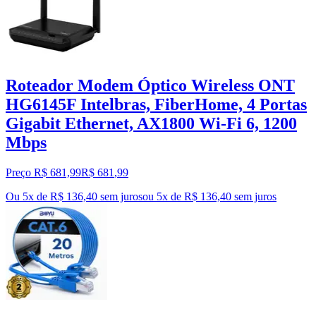
Roteador Modem Óptico Wireless ONT
HG6145F Intelbras, FiberHome, 4 Portas
Gigabit Ethernet, AX1800 Wi-Fi 6, 1200
Mbps
Preço R$ 681,99
R$
681
,
99
Ou 5x de R$ 136,40 sem juros
ou
5
x de
R$ 136,40
sem juros