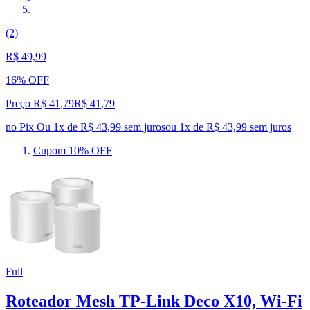
(2)
R$ 49,99
16% OFF
Preço R$ 41,79
R$
41
,
79
no Pix
Ou 1x de R$ 43,99 sem juros
ou
1
x de
R$ 43,99
sem juros
Cupom 10% OFF
Full
Roteador Mesh TP-Link Deco X10, Wi-Fi