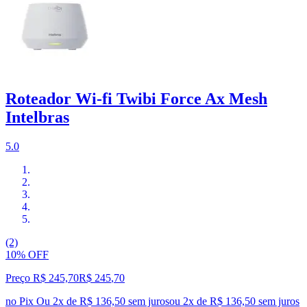
Roteador Wi-fi Twibi Force Ax Mesh
Intelbras
5.0
(2)
10% OFF
Preço R$ 245,70
R$
245
,
70
no Pix
Ou 2x de R$ 136,50 sem juros
ou
2
x de
R$ 136,50
sem juros