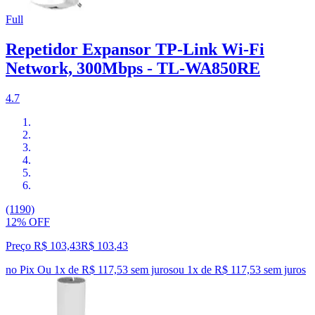
Full
Repetidor Expansor TP-Link Wi-Fi
Network, 300Mbps - TL-WA850RE
4.7
(1190)
12% OFF
Preço R$ 103,43
R$
103
,
43
no Pix
Ou 1x de R$ 117,53 sem juros
ou
1
x de
R$ 117,53
sem juros