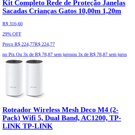
Kit Completo Rede de Proteção Janelas
Sacadas Crianças Gatos 10,00m 1,20m
R$ 316,60
29% OFF
Preço R$ 224,77
R$
224
,
77
no Pix
Ou 3x de R$ 78,87 sem juros
ou
3
x de
R$ 78,87
sem juros
Roteador Wireless Mesh Deco M4 (2-
Pack) Wifi 5, Dual Band, AC1200, TP-
LINK TP-LINK