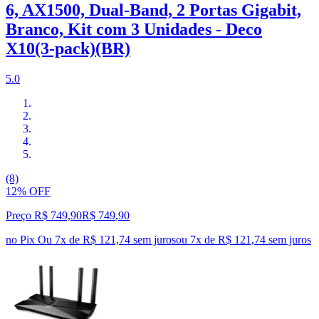
6, AX1500, Dual-Band, 2 Portas Gigabit,
Branco, Kit com 3 Unidades - Deco
X10(3-pack)(BR)
5.0
(8)
12% OFF
Preço R$ 749,90
R$
749
,
90
no Pix
Ou 7x de R$ 121,74 sem juros
ou
7
x de
R$ 121,74
sem juros