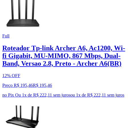
Full
Roteador Tp-link Archer A6, Ac1200, Wi-
fi Gigabit, MU-MIMO, 867 Mbps, Dual-
Band, Versao 2.8, Preto - Archer A6(BR)
12% OFF
Preço R$ 195,46
R$
195
,
46
no Pix
Ou 1x de R$ 222,11 sem juros
ou
1
x de
R$ 222,11
sem juros