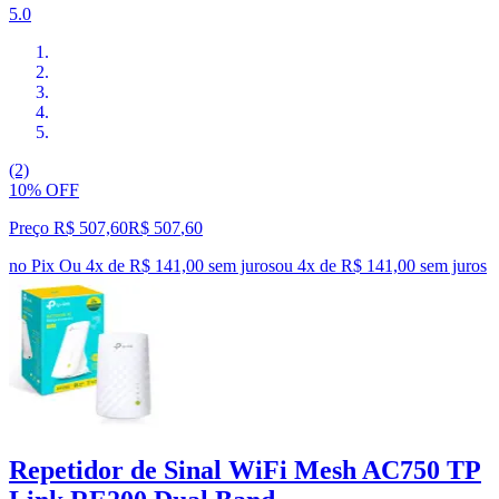
5.0
(2)
10% OFF
Preço R$ 507,60
R$
507
,
60
no Pix
Ou 4x de R$ 141,00 sem juros
ou
4
x de
R$ 141,00
sem juros
Repetidor de Sinal WiFi Mesh AC750 TP