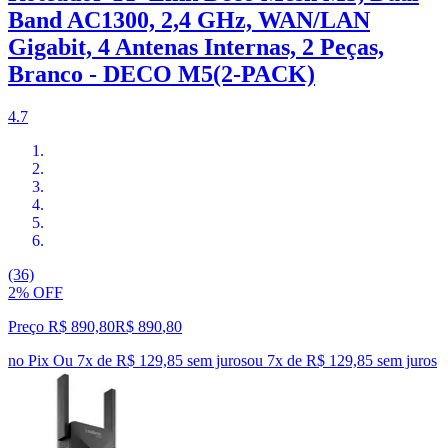
Band AC1300, 2,4 GHz, WAN/LAN
Gigabit, 4 Antenas Internas, 2 Peças,
Branco - DECO M5(2-PACK)
4.7
(36)
2% OFF
Preço R$ 890,80
R$
890
,
80
no Pix
Ou 7x de R$ 129,85 sem juros
ou
7
x de
R$ 129,85
sem juros