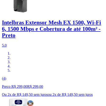
Intelbras Extensor Mesh EX 1500, Wi-Fi
6, 1500 Mbps e Cobertura de até 100m² -
Preto
5.0
(4)
Preço R$ 299,00
R$
299
,
00
Ou 2x de R$ 149,50 sem juros
ou
2
x de
R$ 149,50
sem juros