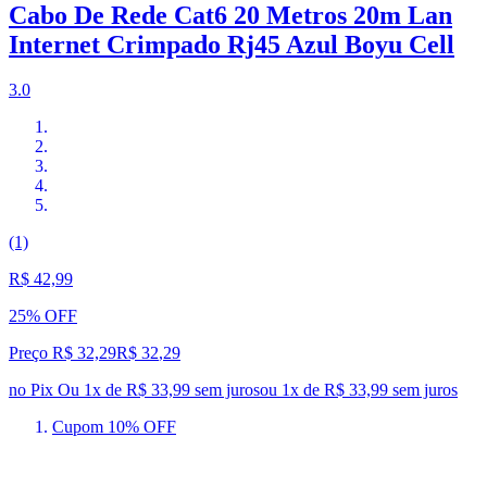
Cabo De Rede Cat6 20 Metros 20m Lan
Internet Crimpado Rj45 Azul Boyu Cell
3.0
(1)
R$ 42,99
25% OFF
Preço R$ 32,29
R$
32
,
29
no Pix
Ou 1x de R$ 33,99 sem juros
ou
1
x de
R$ 33,99
sem juros
Cupom 10% OFF