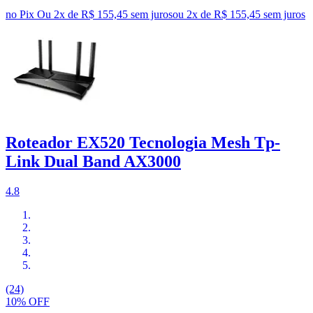
no Pix
Ou 2x de R$ 155,45 sem juros
ou
2
x de
R$ 155,45
sem juros
Roteador EX520 Tecnologia Mesh Tp-
Link Dual Band AX3000
4.8
(24)
10% OFF