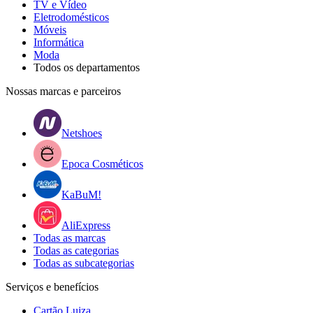
TV e Vídeo
Eletrodomésticos
Móveis
Informática
Moda
Todos os departamentos
Nossas marcas e parceiros
Netshoes
Epoca Cosméticos
KaBuM!
AliExpress
Todas as marcas
Todas as categorias
Todas as subcategorias
Serviços e benefícios
Cartão Luiza