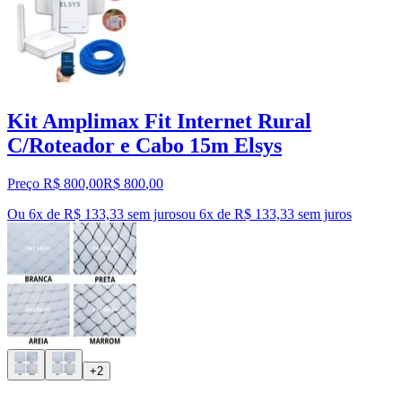
Kit Amplimax Fit Internet Rural
C/Roteador e Cabo 15m Elsys
Preço R$ 800,00
R$
800
,
00
Ou 6x de R$ 133,33 sem juros
ou
6
x de
R$ 133,33
sem juros
+2