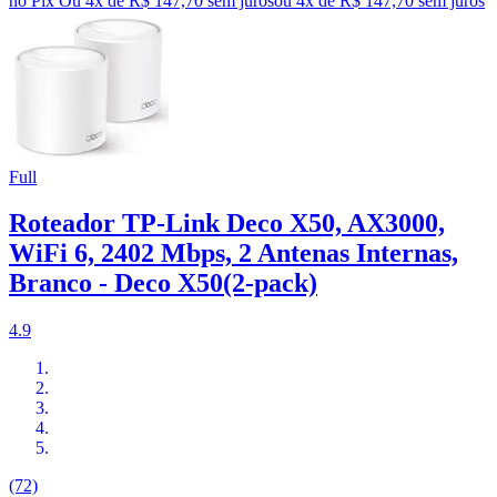
no Pix
Ou 4x de R$ 147,70 sem juros
ou
4
x de
R$ 147,70
sem juros
Full
Roteador TP-Link Deco X50, AX3000,
WiFi 6, 2402 Mbps, 2 Antenas Internas,
Branco - Deco X50(2-pack)
4.9
(72)