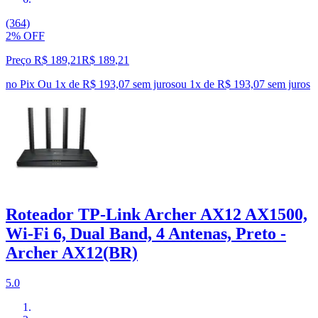
(364)
2% OFF
Preço R$ 189,21
R$
189
,
21
no Pix
Ou 1x de R$ 193,07 sem juros
ou
1
x de
R$ 193,07
sem juros
Roteador TP-Link Archer AX12 AX1500,
Wi-Fi 6, Dual Band, 4 Antenas, Preto -
Archer AX12(BR)
5.0