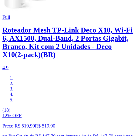
Full
Roteador Mesh TP-Link Deco X10, Wi-Fi
6, AX1500, Dual-Band, 2 Portas Gigabit,
Branco, Kit com 2 Unidades - Deco
X10(2-pack)(BR)
4.9
(18)
12% OFF
Preço R$ 519,90
R$
519
,
90