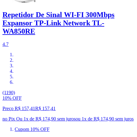
Repetidor De Sinal WI-FI 300Mbps
Expansor TP-Link Network TL-
WA850RE
4.7
(1190)
10% OFF
Preço R$ 157,41
R$
157
,
41
no Pix
Ou 1x de R$ 174,90 sem juros
ou
1
x de
R$ 174,90
sem juros
Cupom 10% OFF