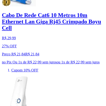
Cabo De Rede Cat6 10 Metros 10m
Ethernet Lan Giga Rj45 Crimpado Boyu
Cell
R$ 29,99
27% OFF
Preço R$ 21,84
R$
21
,
84
no Pix
Ou 1x de R$ 22,99 sem juros
ou
1
x de
R$ 22,99
sem juros
Cupom 10% OFF