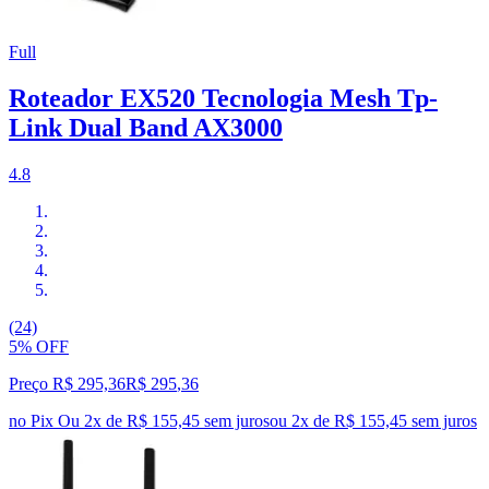
Full
Roteador EX520 Tecnologia Mesh Tp-
Link Dual Band AX3000
4.8
(24)
5% OFF
Preço R$ 295,36
R$
295
,
36
no Pix
Ou 2x de R$ 155,45 sem juros
ou
2
x de
R$ 155,45
sem juros