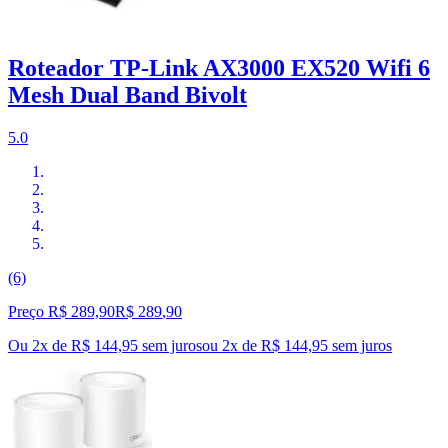
Roteador TP-Link AX3000 EX520 Wifi 6
Mesh Dual Band Bivolt
5.0
(6)
Preço R$ 289,90
R$
289
,
90
Ou 2x de R$ 144,95 sem juros
ou
2
x de
R$ 144,95
sem juros