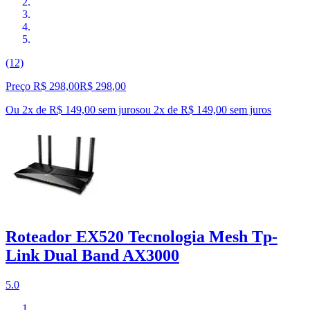
(12)
Preço R$ 298,00
R$
298
,
00
Ou 2x de R$ 149,00 sem juros
ou
2
x de
R$ 149,00
sem juros
Roteador EX520 Tecnologia Mesh Tp-
Link Dual Band AX3000
5.0