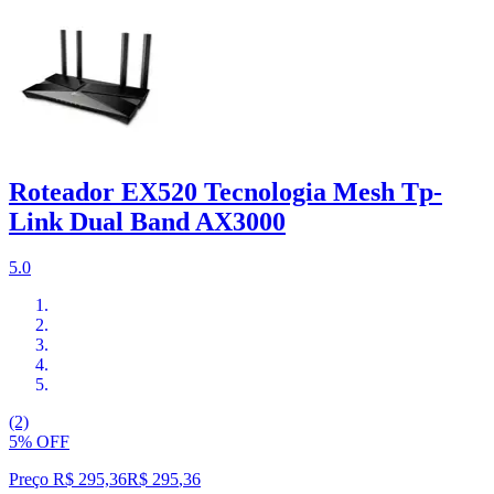
Roteador EX520 Tecnologia Mesh Tp-
Link Dual Band AX3000
5.0
(2)
5% OFF
Preço R$ 295,36
R$
295
,
36