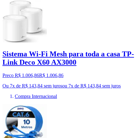
Sistema Wi-Fi Mesh para toda a casa TP-
Link Deco X60 AX3000
Preço R$ 1.006,86
R$
1.006
,
86
Ou 7x de R$ 143,84 sem juros
ou
7
x de
R$ 143,84
sem juros
Compra Internacional