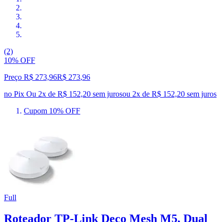
(2)
10% OFF
Preço R$ 273,96
R$
273
,
96
no Pix
Ou 2x de R$ 152,20 sem juros
ou
2
x de
R$ 152,20
sem juros
Cupom 10% OFF
Full
Roteador TP-Link Deco Mesh M5, Dual