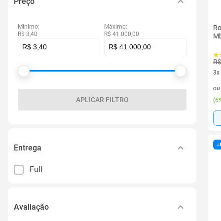
Preço
Mínimo:
Máximo:
Ro
R$ 3,40
R$ 41.000,00
M
R$
3x
3 v
o
APLICAR FILTRO
(
6%
Entrega
Full
Avaliação