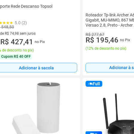
porte Rede Descanso Topsol
Roteador Tp-link Archer A6
Gigabit, MU-MIMO, 867 Mb
5.0 (2)
Versao 2.8, Preto - Arche
 548,50
 de R$ 74,98 sem juros
R$ 277,67
R$ 195,46
ez de R$ 74,98 sem juros
R$ 427,41
no Pix
no Pix
u
(
12% de desconto no pix
)
 de desconto no pix
)
Cupom
R$ 40 OFF
Adicionar à 
Adicionar à sacola
Full