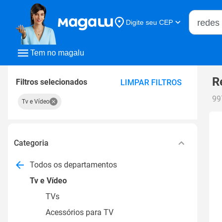
Buscar n
Digite seu CEP
Buscar
Tem no magalu
R
Filtros selecionados
LIMPAR FILTROS
99
Tv e Vídeo
Categoria
Todos os departamentos
Tv e Vídeo
TVs
Acessórios para TV