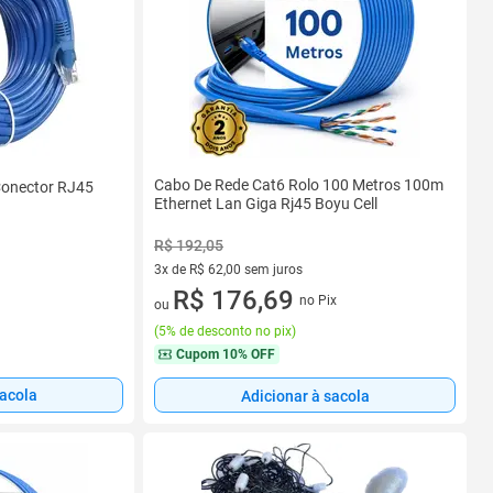
Cabo De Rede Cat6 Rolo 100 Metros 100m
Conector RJ45
Ethernet Lan Giga Rj45 Boyu Cell
R$ 192,05
3x de R$ 62,00 sem juros
3 vez de R$ 62,00 sem juros
R$ 176,69
no Pix
ou
(
5% de desconto no pix
)
Cupom
10% OFF
sacola
Adicionar à sacola