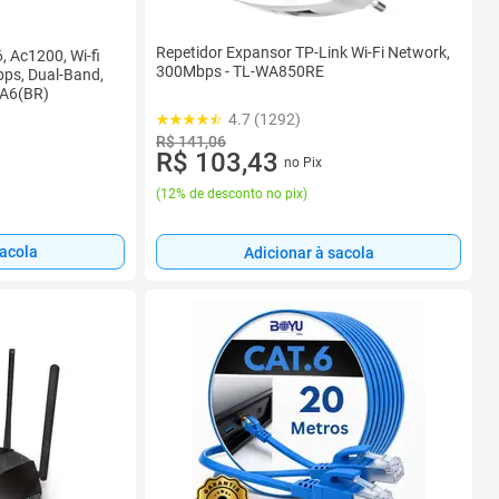
Repetidor Expansor TP-Link Wi-Fi Network,
, Ac1200, Wi-fi
300Mbps - TL-WA850RE
ps, Dual-Band,
r A6(BR)
4.7 (1292)
R$ 141,06
R$ 103,43
no Pix
(
12% de desconto no pix
)
sacola
Adicionar à sacola