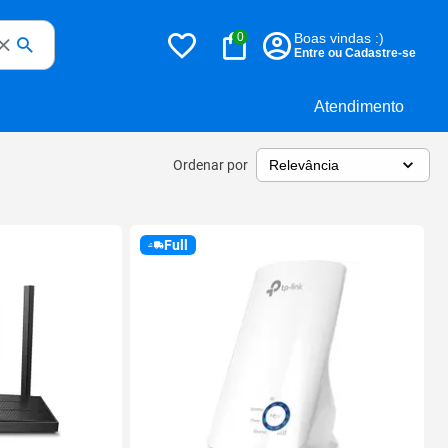
0
Boas vindas :)
Entre ou Cadastre-se
Atendimento
Ordenar por
Full