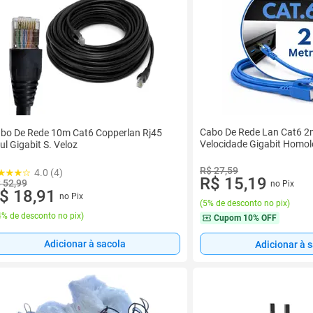
Cabo De Rede Lan Cat6 2m
bo De Rede 10m Cat6 Copperlan Rj45
Velocidade Gigabit Homo
ul Gigabit S. Veloz
R$ 27,59
4.0 (4)
R$ 15,19
 52,99
no Pix
$ 18,91
no Pix
(
5% de desconto no pix
)
% de desconto no pix
)
Cupom
10% OFF
Adicionar à sacola
Adicionar à 