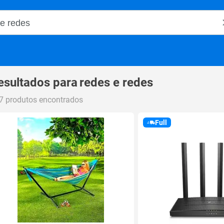
o Magalu
esultados para
redes e redes
7 produtos encontrados
Full