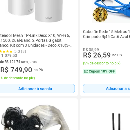
Cabo De Rede 15 Metros 1
teador Mesh TP-Link Deco X10, Wi-Fi 6,
Crimpado Rj45 Cat6 Azul 
1500, Dual-Band, 2 Portas Gigabit,
anco, Kit com 3 Unidades - Deco X10(3-
R$ 35,99
ck)(BR)
5.0 (8)
R$ 26,59
 1.079,53
no Pix
 de R$ 121,74 sem juros
(
5% de desconto no pix
)
ez de R$ 121,74 sem juros
R$ 749,90
no Pix
u
Cupom
10% OFF
% de desconto no pix
)
Adicionar à 
Adicionar à sacola