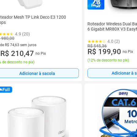
teador Mesh TP Link Deco E3 1200
bps
Roteador Wireless Dual B
6 Gigabit MR80X V3 Eas
4.9 (20)
 980,00
4.0 (2)
 de R$ 74,63 sem juros
R$ 545,36
R$ 199,90
ez de R$ 74,63 sem juros
R$ 210,47
no Pix
no Pix
u
(
12% de desconto no pix
)
 de desconto no pix
)
Adicionar à 
Adicionar à sacola
Full