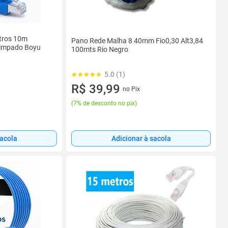
tros 10m
Pano Rede Malha 8 40mm Fio0,30 Alt3,84
rimpado Boyu
100mts Rio Negro
5.0 (1)
R$ 39,99
no Pix
(
7% de desconto no pix
)
sacola
Adicionar à sacola