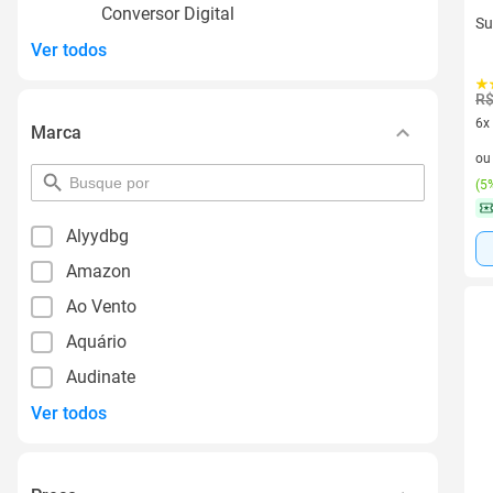
Conversor Digital
Su
Ver todos
R$
6x
Marca
6 v
o
pesquisar
(
5%
por
filtro
Alyydbg
Amazon
Ao Vento
Aquário
Audinate
Ver todos