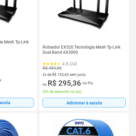
ia Mesh Tp-Link
Roteador EX520 Tecnologia Mesh Tp-Link
Dual Band AX3000
4.8 (24)
R$ 494,90
2x de R$ 155,45 sem juros
x
2 vez de R$ 155,45 sem juros
R$ 295,36
no Pix
ou
(
5% de desconto no pix
)
sacola
Adicionar à sacola