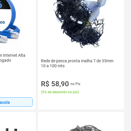
 Internet Alta
logado
Rede de pesca pronta malha 7 de 35mm
10 a 100 mts
R$ 58,90
no Pix
(
5% de desconto no pix
)
sacola