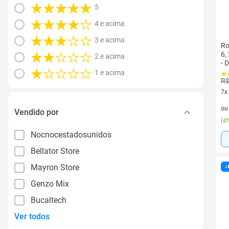
5
4 e acima
3 e acima
Ro
6,
2 e acima
- 
1 e acima
R$
7x
7 v
o
Vendido por
(
4%
Nocnocestadosunidos
Bellator Store
Mayron Store
Genzo Mix
Bucaltech
Ver todos