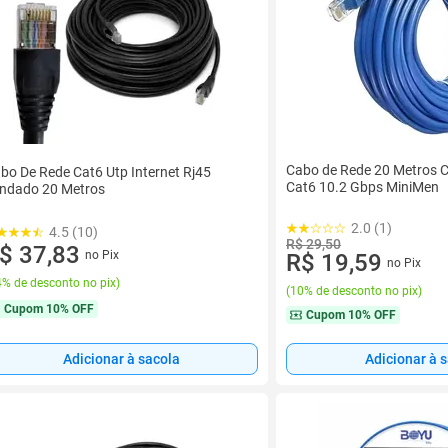
Cabo de Rede 20 Metros 
bo De Rede Cat6 Utp Internet Rj45
Cat6 10.2 Gbps MiniMen
indado 20 Metros
2.0 (1)
4.5 (10)
R$ 29,50
$ 37,83
no Pix
R$ 19,59
no Pix
% de desconto no pix
)
(
10% de desconto no pix
)
Cupom
10% OFF
Cupom
10% OFF
Adicionar à sacola
Adicionar à 