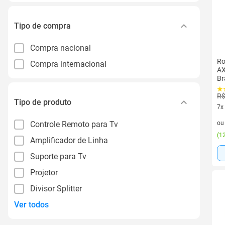
Tipo de compra
Compra nacional
Ro
Compra internacional
AX
Br
pa
R$
Tipo de produto
7x
7 v
Controle Remoto para Tv
o
(
12
Amplificador de Linha
Suporte para Tv
Projetor
Divisor Splitter
Ver todos