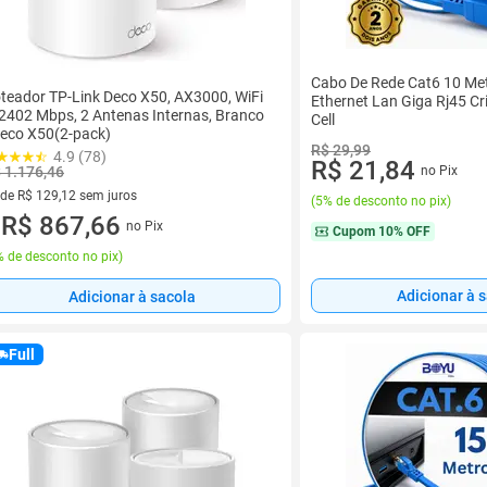
Cabo De Rede Cat6 10 Me
teador TP-Link Deco X50, AX3000, WiFi
Ethernet Lan Giga Rj45 C
 2402 Mbps, 2 Antenas Internas, Branco
Cell
Deco X50(2-pack)
R$ 29,99
4.9 (78)
R$ 21,84
 1.176,46
no Pix
 de R$ 129,12 sem juros
(
5% de desconto no pix
)
ez de R$ 129,12 sem juros
R$ 867,66
no Pix
u
Cupom
10% OFF
 de desconto no pix
)
Adicionar à 
Adicionar à sacola
Full